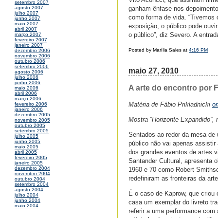
setembro 2007
ganham ênfase nos depoimentos
agosto 2007
julho 2007
como forma de vida. “Tivemos o
junho 2007
maio 2007
exposição, o público pode ouvir
abril 2007
o público”, diz Severo. A entrad
março 2007
fevereiro 2007
janeiro 2007
Posted by Marília Sales at
4:16 PM
dezembro 2006
novembro 2006
outubro 2006
setembro 2006
maio 27, 2010
agosto 2006
julho 2006
junho 2006
A arte do encontro por F
maio 2006
abril 2006
março 2006
Matéria de Fábio Prikladnicki
o
fevereiro 2006
janeiro 2006
dezembro 2005
Mostra “Horizonte Expandido”, 
novembro 2005
outubro 2005
setembro 2005
Sentados ao redor da mesa de 
julho 2005
junho 2005
público não vai apenas assistir
maio 2005
dos grandes eventos de artes v
abril 2005
fevereiro 2005
Santander Cultural, apresenta 
janeiro 2005
dezembro 2004
1960 e 70 como Robert Smithson
novembro 2004
redefiniram as fronteiras da arte
outubro 2004
setembro 2004
agosto 2004
É o caso de Kaprow, que criou 
julho 2004
junho 2004
casa um exemplar do livreto tr
maio 2004
referir a uma performance com a