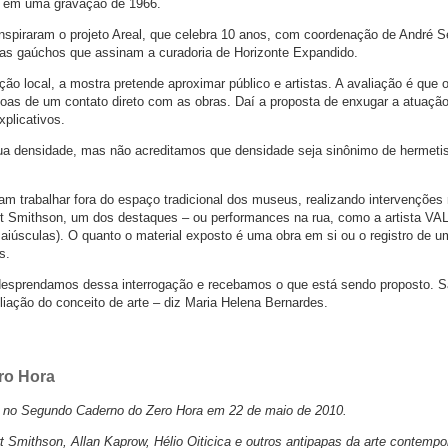
ês, em uma gravação de 1966.
spiraram o projeto Areal, que celebra 10 anos, com coordenação de André S
tas gaúchos que assinam a curadoria de Horizonte Expandido.
ução local, a mostra pretende aproximar público e artistas. A avaliação é que
oas de um contato direto com as obras. Daí a proposta de enxugar a atuaçã
plicativos.
ua densidade, mas não acreditamos que densidade seja sinônimo de hermeti
am trabalhar fora do espaço tradicional dos museus, realizando intervenções
rt Smithson, um dos destaques – ou performances na rua, como a artista VA
culas). O quanto o material exposto é uma obra em si ou o registro de u
s.
esprendamos dessa interrogação e recebamos o que está sendo proposto. 
iação do conceito de arte – diz Maria Helena Bernardes.
ro Hora
no Segundo Caderno do Zero Hora em 22 de maio de 2010.
Smithson, Allan Kaprow, Hélio Oiticica e outros antipapas da arte contemp