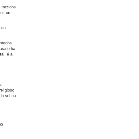
 trazidos
cos em
a do
ontados
urado há
al, é a
as
religioso
do sol ou
io