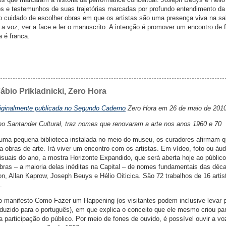
 e testemunhos de suas trajetórias marcadas por profundo entendimento da 
 cuidado de escolher obras em que os artistas são uma presença viva na sa
 a voz, ver a face e ler o manuscrito. A intenção é promover um encontro de 
a é franca.
ábio Prikladnicki, Zero Hora
riginalmente publicada no Segundo Caderno
Zero Hora em 26 de maio de 2010
no Santander Cultural, traz nomes que renovaram a arte nos anos 1960 e 70
uma pequena biblioteca instalada no meio do museu, os curadores afirmam q
 a obras de arte. Irá viver um encontro com os artistas. Em vídeo, foto ou áu
isuais do ano, a mostra Horizonte Expandido, que será aberta hoje ao públic
obras – a maioria delas inéditas na Capital – de nomes fundamentais das déc
, Allan Kaprow, Joseph Beuys e Hélio Oiticica. São 72 trabalhos de 16 artis
.
o manifesto Como Fazer um Happening (os visitantes podem inclusive levar 
aduzido para o português), em que explica o conceito que ele mesmo criou pa
 participação do público. Por meio de fones de ouvido, é possível ouvir a vo