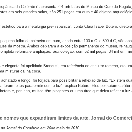
Hispânica da Colômbia" apresenta 291 artefatos do Museu do Ouro de Bogotá,
stos em seis grandes salas, são 251 peças em ouro e 40 objetos arqueológi
stético para a metalurgia pré-hispânica", conta Clara Isabel Botero, diretor
pequena folha de palmeira em ouro, criada entre 100 a.C. e 500 d.C, são ap
ques da mostra. Ambos deixaram a exposição permanente do museu, reinaug
ompleta reforma e ampliação. Sua coleção, com 52 mil peças, 34 mil em met
.
a e elegante foi apelidado Brancusi, em referência ao escultor romeno, era um
ara misturar cal na coca.
achatado e longo, foi forjada para possibilitar a reflexão de luz. "Existem du
s: foram feitos para emitir som e luz", explica Botero. Eles possuíam caráter 
retora e, por isso, muitos têm pingentes ou uma área que deixa refletir a luz 
te nomes que expandiram limites da arte, Jornal do Comérc
no Jornal do Comércio em 26de maio de 2010.