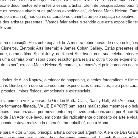
teca e documentos referentes a esses artistas, além de pesquisadores para fa
e as pessoas vivam suas próprias experiências”, defende Maria Helena. Ta
as pela manhã), nos quais os curadores caminharão pelo espaço expositivo
a dos artistas presentes. “Vamos falar sobre o sentido que esta exposição te
 Severo.
idos na exposição Horizonte expandido. A mostra reúne obras de nove coleções
 Cisneros, Eletronic Arts Intermix e James Cohan Gallery. Estão presentes o
da arte, como o filme Spiral Jetty, de Robert Smithson, com sua célebre interv
u uma carreira promissora como escultor para realizar outro tipo de experiênc
 de expor”, explica Maria Helena Bernardes, responsável pela curadoria ao la
dades de Allan Kaprow, o criador do happening, e séries fotográficas e filme
hris Burden, em que se apresentam experiências dramáticas, seja pelo cará
próprios limites físicos, emocionais e existenciais.
pela primeira vez, a obras de Gordon Matta-Clark, Nancy Holt, Vito Acconci, 
 performance filmada, VALIE EXPORT (em letras maiúsculas mesmo) e o ho
ances caracterizadas por movimentos repetitivos protagonizados por Bruce
 de Jan Ader que levou em conta tão radicalmente o conceito de arte e vida
ando estava realizando o seu último trabalho”, conta Maria.
 para Victor Grippo, principal artista conceitual argentino. Além de Dan Gra
es que marcaram a história da performance conceitual. Joseph Beuys e Hélio 