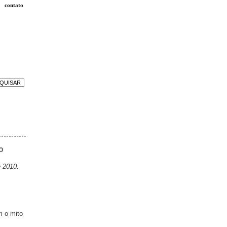
contato
o
e 2010.
m o mito