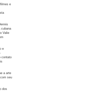
filmes e
sta
Dennis
a cubana
o Valie
uem
o e
s
o contato
is
e a arte
a com seu
o dos