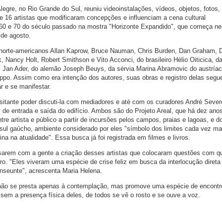
legre, no Rio Grande do Sul, reuniu videoinstalações, vídeos, objetos, fotos, 
e 16 artistas que modificaram concepções e influenciam a cena cultural
0 e 70 do século passado na mostra "Horizonte Expandido", que começa ne
 de agosto.
norte-americanos Allan Kaprow, Bruce Nauman, Chris Burden, Dan Graham, 
 Nancy Holt, Robert Smithson e Vito Acconci, do brasileiro Hélio Oiticica, d
 Jan Ader, do alemão Joseph Beuys, da sérvia Marina Abramovic do austríac
rippo. Assim como era intenção dos autores, suas obras e registro delas seg
r e se manifestar.
isitante poder discuti-la com mediadores e até com os curadores André Sever
 de entrada e saída do edifício. Ambos são do Projeto Areal, que há dez ano
ntre artista e público a partir de incursões pelos campos, praias e lagoas, e d
l sul gaúcho, ambiente considerado por eles "símbolo dos limites cada vez ma
na na atualidade". Essa busca já foi registrada em filmes e livros.
nsarem com a gente a criação desses artistas que colocaram questões com qu
ero. "Eles viveram uma espécie de crise feliz em busca da interlocução diret
anseunte", acrescenta Maria Helena.
não se presta apenas à contemplação, mas promove uma espécie de encontr
 sem a presença física deles, de todos se vê o rosto e se ouve a voz.