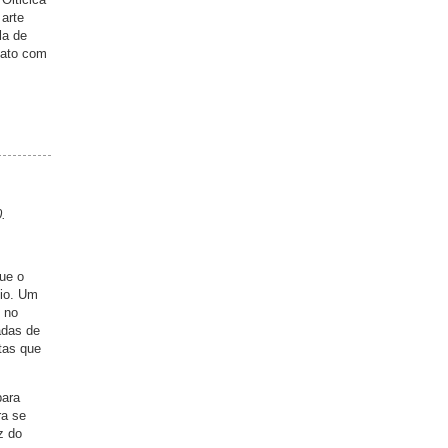
arte
la de
fato com
.
ue o
dio. Um
o no
adas de
tas que
para
ra se
z do