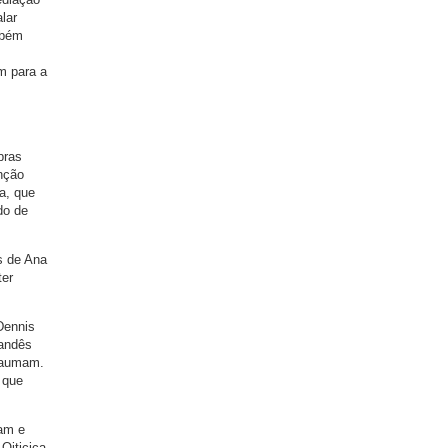
lar
mbém
m para a
bras
enção
ia, que
do de
s de Ana
ter
Dennis
landês
 Naumam.
 que
ham e
Oiticica