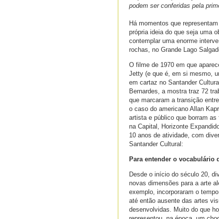
podem ser conferidas pela prime
Há momentos que representam m
própria ideia do que seja uma 
contemplar uma enorme interven
rochas, no Grande Lago Salga
O filme de 1970 em que aparece
Jetty (e que é, em si mesmo, u
em cartaz no Santander Cultural
Bernardes, a mostra traz 72 tra
que marcaram a transição entre
o caso do americano Allan Kapr
artista e público que borram as
na Capital, Horizonte Expandido
10 anos de atividade, com diver
Santander Cultural:
Para entender o vocabulário 
Desde o início do século 20, d
novas dimensões para a arte alé
exemplo, incorporaram o tempo
até então ausente das artes vis
desenvolvidas. Muito do que ho
representou, na época, um cho