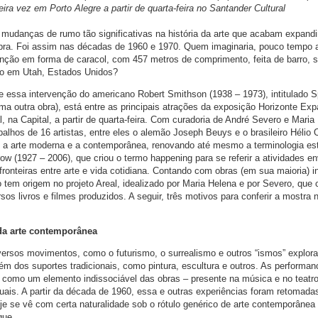
ira vez em Porto Alegre a partir de quarta-feira no Santander Cultural
udanças de rumo tão significativas na história da arte que acabam expand
obra. Foi assim nas décadas de 1960 e 1970. Quem imaginaria, pouco tempo 
ção em forma de caracol, com 457 metros de comprimento, feita de barro, s
do em Utah, Estados Unidos?
 essa intervenção do americano Robert Smithson (1938 – 1973), intitulado Sp
ma outra obra), está entre as principais atrações da exposição Horizonte Exp
, na Capital, a partir de quarta-feira. Com curadoria de André Severo e Maria
balhos de 16 artistas, entre eles o alemão Joseph Beuys e o brasileiro Hélio O
 a arte moderna e a contemporânea, renovando até mesmo a terminologia est
ow (1927 – 2006), que criou o termo happening para se referir a atividades e
 fronteiras entre arte e vida cotidiana. Contando com obras (em sua maioria) i
 tem origem no projeto Areal, idealizado por Maria Helena e por Severo, que
sos livros e filmes produzidos. A seguir, três motivos para conferir a mostra 
da arte contemporânea
iversos movimentos, como o futurismo, o surrealismo e outros “ismos” explor
m dos suportes tradicionais, como pintura, escultura e outros. As performan
 como um elemento indissociável das obras – presente na música e no teatr
uais. A partir da década de 1960, essa e outras experiências foram retomada
je se vê com certa naturalidade sob o rótulo genérico de arte contemporânea
que.