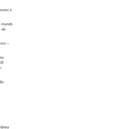
evero e
 o mundo
o de
smo –
 no
LIE
m
São
orânea