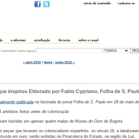
envio de conteúdo
cadastre-se
da
e-nformes
arte&ação
livraria
sobre o canal
 expressões (entre aspas)
« abril 2010
|
Home
|
junho 2010 »
ue inspirou Eldorado por Fabio Cypriano, Folha de S. Paul
inalmente publicada
na Ilustrada do jornal Folha de S. Paulo em 28 de maio d
 artefatos feitos antes de colonização
 foram trazidas em apenas quatro malas de Museu do Ouro de Bogotá
s peças que levaram os colonizadores espanhóis, no século 16, a idealizare
struída em ouro, serão exibidas na Pinacoteca do Estado, na região da Luz.