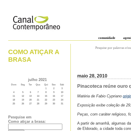
comunidade
agen
Pesquise por palavras e/ou
COMO ATIÇAR A
BRASA
maio 28, 2010
julho 2021
Dom
Seg
Ter
Qua
Qui
Sex
Sab
Pinacoteca reúne ouro q
1
2
3
4
5
6
7
8
9
10
Matéria de Fabio Cypriano
orig
11
12
13
14
15
16
17
18
19
20
21
22
23
24
25
26
27
28
29
30
31
Exposição exibe coleção de 291
Peças, com caráter religioso,
Pesquise em
Como atiçar a brasa:
A partir de amanhã, algumas da
de Eldorado, a cidade toda con