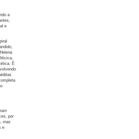
indo a
antes,
al e
iral
andido,
 Helena
iticica,
ética. É
nvolvendo
néditas
 completa
no
aram
ces, por
o, mas
s e