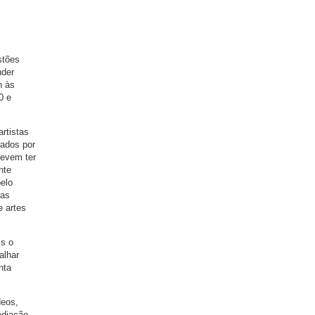
stões
nder
h às
0 e
rtistas
iados por
devem ter
nte
pelo
das
e artes
is o
alhar
nta
deos,
ediação