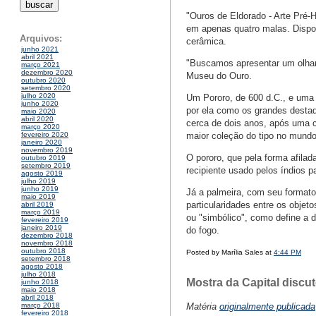
"Ouros de Eldorado - Arte Pré-
em apenas quatro malas. Dispo
Arquivos:
cerâmica.
junho 2021
abril 2021
"Buscamos apresentar um olhar e
março 2021
dezembro 2020
Museu do Ouro.
outubro 2020
setembro 2020
julho 2020
Um Pororo, de 600 d.C., e uma 
junho 2020
por ela como os grandes desta
maio 2020
abril 2020
cerca de dois anos, após uma c
março 2020
maior coleção do tipo no mundo
fevereiro 2020
janeiro 2020
novembro 2019
O pororo, que pela forma afilad
outubro 2019
setembro 2019
recipiente usado pelos índios p
agosto 2019
julho 2019
junho 2019
Já a palmeira, com seu formato 
maio 2019
particularidades entre os objeto
abril 2019
março 2019
ou "simbólico", como define a di
fevereiro 2019
janeiro 2019
do fogo.
dezembro 2018
novembro 2018
outubro 2018
Posted by Marília Sales at
4:44 PM
setembro 2018
agosto 2018
julho 2018
Mostra da Capital discu
junho 2018
maio 2018
abril 2018
Matéria
originalmente publicada
março 2018
fevereiro 2018