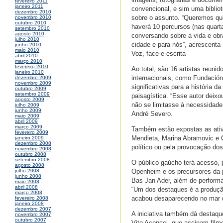
fevereiro 2011
janeiro 2011
convencional, e sim uma biblio
dezembro 2010
sobre o assunto. “Queremos qu
novembro 2010
outubro 2010
haverá 10 percursos (nas quart
setembro 2010
agosto 2010
conversando sobre a vida e obr
julho 2010
cidade e para nós”, acrescenta
junho 2010
maio 2010
Voz, face e escrita
abril 2010
março 2010
fevereiro 2010
Ao total, são 16 artistas reun
janeiro 2010
internacionais, como Fundación
dezembro 2009
novembro 2009
significativas para a história 
outubro 2009
setembro 2009
paisagística. “Esse autor deixo
agosto 2009
não se limitasse à necessidade
julho 2009
junho 2009
André Severo.
maio 2009
abril 2009
março 2009
Também estão expostas as ativi
fevereiro 2009
Mendieta, Marina Abramovic e C
janeiro 2009
dezembro 2008
político ou pela provocação dos 
novembro 2008
outubro 2008
setembro 2008
O público gaúcho terá acesso, 
agosto 2008
Openheim e os precursores da
julho 2008
junho 2008
Bas Jan Ader, além de perform
maio 2008
abril 2008
“Um dos destaques é a produção
março 2008
acabou desaparecendo no mar qu
fevereiro 2008
janeiro 2008
dezembro 2007
A iniciativa também dá destaque
novembro 2007
outubro 2007
Vito Aconcci, que assinam film