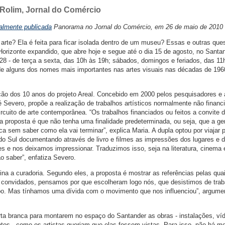
 Rolim, Jornal do Comércio
nalmente publicada
Panorama no Jornal do Comércio, em 26 de maio de 2010
 arte? Ela é feita para ficar isolada dentro de um museu? Essas e outras que
Horizonte expandido, que abre hoje e segue até o dia 15 de agosto, no Santa
028 - de terça a sexta, das 10h às 19h; sábados, domingos e feriados, das 11
de alguns dos nomes mais importantes nas artes visuais nas décadas de 196
ção dos 10 anos do projeto Areal. Concebido em 2000 pelos pesquisadores e a
 Severo, propõe a realização de trabalhos artísticos normalmente não financ
ircuito de arte contemporânea. “Os trabalhos financiados ou feitos a convite 
sa proposta é que não tenha uma finalidade predeterminada, ou seja, que a ge
a sem saber como ela vai terminar”, explica Maria. A dupla optou por viajar 
e do Sul documentando através de livro e filmes as impressões dos lugares e 
s e nos deixamos impressionar. Traduzimos isso, seja na literatura, cinema 
ão saber”, enfatiza Severo.
a a curadoria. Segundo eles, a proposta é mostrar as referências pelas qua
 convidados, pensamos por que escolheram logo nós, que desistimos de trab
o. Mas tínhamos uma dívida com o movimento que nos influenciou”, argume
ta branca para montarem no espaço do Santander as obras - instalações, ví
tos - como os artistas queriam que elas fossem vistas. Para isso, não há m