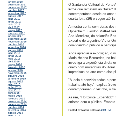
janeiro 2018
O Santander Cultural de Porto A
dezembro 2017
novembro 2017
livros que remetem ao "fazer" d
outubro 2017
setembro 2017
contemporânea desde os anos 6
agosto 2017
quarta-feira (26) e segue até 15
julho 2017
junho 2017
maio 2017
A mostra conta com obras dos 
abril 2017
março 2017
Oppenheim, Gordon Matta-Clark,
fevereiro 2017
Ana Mendieta, do holandês Bas
janeiro 2017
dezembro 2016
Export e do argentino Victor G
novembro 2016
outubro 2016
convidando o público a participa
setembro 2016
agosto 2016
Após apreciar a exposição, o v
julho 2016
junho 2016
Maria Helena Bernardes, no hall
maio 2016
abril 2016
investiga a experiência direta e
março 2016
direto com moradores do litora
fevereiro 2016
janeiro 2016
imprecisos na arte como discipli
novembro 2015
outubro 2015
setembro 2015
"A ideia é convidar todos a pe
agosto 2015
trabalha até hoje", explica Sev
julho 2015
junho 2015
contemporâneo, o vizinho, o tr
maio 2015
abril 2015
março 2015
Assim, "Horizonte Expandido" 
fevereiro 2015
artistas com o público. Embora
dezembro 2014
novembro 2014
outubro 2014
Posted by Marília Sales at
4:40 PM
setembro 2014
agosto 2014
julho 2014