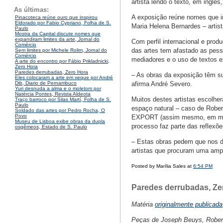
artista lendo o texto, em ingl
As últimas:
A exposição reúne nomes que in
Pinacoteca reúne ouro que inspirou
Eldorado por Fabio Cypriano, Folha de S.
Maria Helena Bernardes – artis
Paulo
Mostra da Capital discute nomes que
expandiram limites da arte, Jornal do
Com perfil internacional e prod
Comércio
das artes tem afastado as pess
Sem limites por Michele Rolim, Jornal do
Comércio
mediadores e o uso de textos ex
A arte do encontro por Fábio Prikladnicki,
Zero Hora
Paredes derrubadas, Zero Hora
– As obras da exposição têm s
Eles colocaram a arte em xeque por André
afirma André Severo.
Dib, Diario de Pernambuco
Yuri desnuda a alma e o moletom por
Natércia Pontes, Revista Aldeota
Muitos destes artistas escolher
Traço barroco por Silas Martí, Folha de S.
Paulo
espaço natural – caso de Robe
Soldado das artes por Pedro Rocha, O
Povo
EXPORT (assim mesmo, em maiús
Museu de Lisboa exibe obras da dupla
processo faz parte das reflexõe
osgêmeos, Estado de S. Paulo
– Estas obras pedem que nos d
artistas que procuram uma ampl
Posted by Marília Sales at
6:54 PM
Paredes derrubadas, Ze
Matéria
originalmente publicada
Peças de Joseph Beuys, Robert 