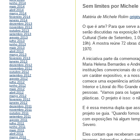
junho 2014
Sem limites por Michele
maio 2014
abril 2014
março 2014
Matéria de Michele Rolim
origi
fevereiro 2014
janeiro 2014
dezembro 2013
O que é arte? Para que serve a
novembro 2013
outubro 2013
serão discutidas na exposição 
setembro 2013
Cultural (Sete de Setembro, 1.
agosto 2013
julho 2013
19h). A mostra reúne 72 obras 
junho 2013
maio 2013
1970.
abril 2013
março 2013
A iniciativa parte da comemora
fevereiro 2013
janeiro 2013
Maria Helena Bernardes e André
dezembro 2012
novembro 2012
instituições convencionais do c
outubro 2012
um caráter expositivo, e a nos
setembro 2012
agosto 2012
comece uma experiência artístic
julho 2012
junho 2012
Interior e Litoral do Rio Grand
maio 2012
pessoas. “Vamos para os lugare
abril 2012
março 2012
plásticas. O projeto é isso: o n
fevereiro 2012
janeiro 2012
dezembro 2011
E é essa mesma dupla que assin
novembro 2011
projeto se guia. “Quando fomos
outubro 2011
setembro 2011
com exposições há algum temp
agosto 2011
julho 2011
Severo.
junho 2011
maio 2011
Eles contam que receberam car
abril 2011
março 2011
imagens, fotografias e documen