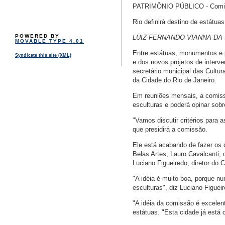
PATRIMÔNIO PÚBLICO - Comissã
Rio definirá destino de estátuas
POWERED BY
LUIZ FERNANDO VIANNA DA
MOVABLE TYPE 4.01
Entre estátuas, monumentos e 
Syndicate this site (XML)
e dos novos projetos de interv
secretário municipal das Cultu
da Cidade do Rio de Janeiro.
Em reuniões mensais, a comissã
esculturas e poderá opinar sob
"Vamos discutir critérios para 
que presidirá a comissão.
Ele está acabando de fazer os 
Belas Artes; Lauro Cavalcanti,
Luciano Figueiredo, diretor do C
"A idéia é muito boa, porque n
esculturas", diz Luciano Figueir
"A idéia da comissão é excelen
estátuas. "Esta cidade já está 