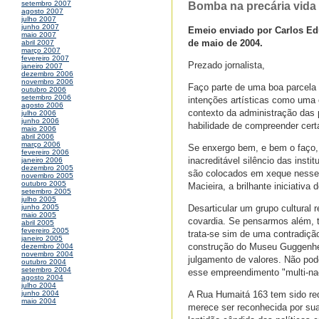
setembro 2007
Bomba na precária vida a
agosto 2007
julho 2007
junho 2007
Emeio enviado por Carlos Edu
maio 2007
de maio de 2004.
abril 2007
março 2007
fevereiro 2007
Prezado jornalista,
janeiro 2007
dezembro 2006
novembro 2006
Faço parte de uma boa parcela
outubro 2006
setembro 2006
intenções artísticas como uma
agosto 2006
contexto da administração das p
julho 2006
junho 2006
habilidade de compreender cer
maio 2006
abril 2006
março 2006
Se enxergo bem, e bem o faço, e
fevereiro 2006
inacreditável silêncio das insti
janeiro 2006
dezembro 2005
são colocados em xeque nesse 
novembro 2005
outubro 2005
Macieira, a brilhante iniciativ
setembro 2005
julho 2005
Desarticular um grupo cultural 
junho 2005
maio 2005
covardia. Se pensarmos além,
abril 2005
fevereiro 2005
trata-se sim de uma contradiçã
janeiro 2005
construção do Museu Guggenhei
dezembro 2004
novembro 2004
julgamento de valores. Não pod
outubro 2004
setembro 2004
esse empreendimento "multi-nac
agosto 2004
julho 2004
A Rua Humaitá 163 tem sido red
junho 2004
maio 2004
merece ser reconhecida por sua