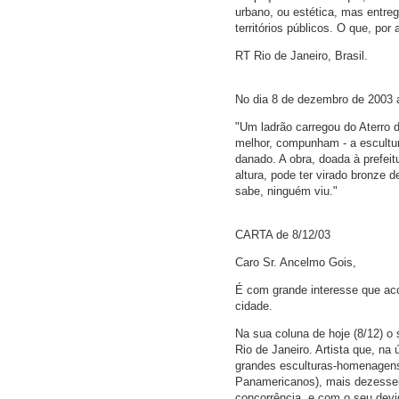
urbano, ou estética, mas entreg
territórios públicos. O que, po
RT Rio de Janeiro, Brasil.
No dia 8 de dezembro de 2003 
"Um ladrão carregou do Aterro
melhor, compunham - a escultur
danado. A obra, doada à prefeit
altura, pode ter virado bronze 
sabe, ninguém viu."
CARTA de 8/12/03
Caro Sr. Ancelmo Gois,
É com grande interesse que ac
cidade.
Na sua coluna de hoje (8/12) o
Rio de Janeiro. Artista que, na
grandes esculturas-homenagens p
Panamericanos), mais dezessei
concorrência, e com o seu devid