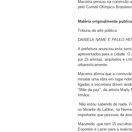
Macieira pensou na comissão a
pelo Comitê Olímpico Brasileiro
Matéria originalmente publica
Tribuna da arte pública
DANIELA NAME E PAULO HE
A prefeitura anunciou esta sem
apresentados para a cidade. O g
por 15 artistas, arquitetos e cr
urbanisticamente.
Macieira afirma que a comissão
instalar uma obra em lugar nobr
ligadas à secretaria dizem aind
"Mãe da paz", da artista Marly
Irmãos.
 Não estou sabendo de nada. F
no Mirante do Leblon, na Niemey
importante que pessoas da área
Mazeredo  que tem 15 escultur
Esportes e Lazer para a realiza