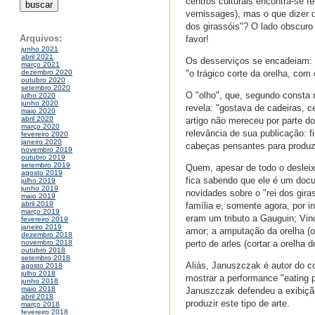
centros culturais encontra-se f
vernissages), mas o que dizer d
dos girassóis"? O lado obscuro
Arquivos:
favor!
junho 2021
abril 2021
Os desserviços se encadeiam: a 
março 2021
"o trágico corte da orelha, com
dezembro 2020
outubro 2020
setembro 2020
O "olho", que, segundo consta
julho 2020
junho 2020
revela: "gostava de cadeiras, c
maio 2020
abril 2020
artigo não mereceu por parte do
março 2020
relevância de sua publicação: f
fevereiro 2020
janeiro 2020
cabeças pensantes para produz
novembro 2019
outubro 2019
setembro 2019
Quem, apesar de todo o desleix
agosto 2019
fica sabendo que ele é um docu
julho 2019
junho 2019
novidades sobre o "rei dos gir
maio 2019
abril 2019
família e, somente agora, por 
março 2019
eram um tributo a Gauguin; Vinc
fevereiro 2019
janeiro 2019
amor; a amputação da orelha (o
dezembro 2018
perto de arles (cortar a orelha
novembro 2018
outubro 2018
setembro 2018
Aliás, Januszczak é autor do c
agosto 2018
julho 2018
mostrar a performance "eating 
junho 2018
maio 2018
Januszczak defendeu a exibição
abril 2018
produzir este tipo de arte.
março 2018
fevereiro 2018