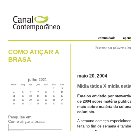
comunidade
agen
Pesquise por palavras e/ou
COMO ATIÇAR A
BRASA
maio 20, 2004
julho 2021
Dom
Seg
Ter
Qua
Qui
Sex
Sab
Mídia tática X mídia está
1
2
3
4
5
6
7
8
9
10
Emeios enviado por stewarth
11
12
13
14
15
16
17
18
19
20
21
22
23
24
de 2004 sobre matéria public
25
26
27
28
29
30
31
maio sobre matéria da coluna 
colunista.
Pesquise em
A semana começa especialmente 
Como atiçar a brasa:
feita no fim de semana e tamb