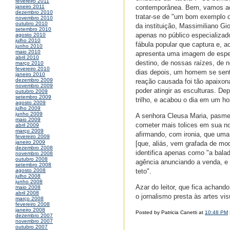
fevereiro 2011
contemporânea. Bem, vamos aos 
janeiro 2011
dezembro 2010
tratar-se de "um bom exemplo d
novembro 2010
outubro 2010
da instituição, Massimiliano Gi
setembro 2010
apenas no público especializa
agosto 2010
julho 2010
fábula popular que captura e, 
junho 2010
maio 2010
apresenta uma imagem de esper
abril 2010
destino, de nossas raízes, de 
março 2010
fevereiro 2010
dias depois, um homem se sentiu
janeiro 2010
dezembro 2009
reação causada foi tão apaixon
novembro 2009
poder atingir as esculturas. De
outubro 2009
setembro 2009
trilho, e acabou o dia em um h
agosto 2009
julho 2009
junho 2009
A senhora Cleusa Maria, pasme
maio 2009
cometer mais tolices em sua nota
abril 2009
março 2009
afirmando, com ironia, que uma 
fevereiro 2009
janeiro 2009
[que, aliás, vem grafada de mod
dezembro 2008
identifica apenas como "a bala
novembro 2008
outubro 2008
agência anunciando a venda, e 
setembro 2008
teto".
agosto 2008
julho 2008
junho 2008
Azar do leitor, que fica achan
maio 2008
abril 2008
o jornalismo presta às artes vis
março 2008
fevereiro 2008
janeiro 2008
Posted by Patricia Canetti at
10:48 PM
dezembro 2007
novembro 2007
outubro 2007