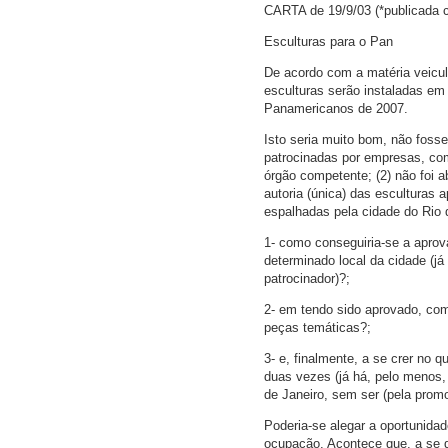
CARTA de 19/9/03 (*publicada 
Esculturas para o Pan
De acordo com a matéria veicul
esculturas serão instaladas em
Panamericanos de 2007.
Isto seria muito bom, não fosse
patrocinadas por empresas, com 
órgão competente; (2) não foi 
autoria (única) das esculturas
espalhadas pela cidade do Rio 
1- como conseguiria-se a aprov
determinado local da cidade (já
patrocinador)?;
2- em tendo sido aprovado, com
peças temáticas?;
3- e, finalmente, a se crer no 
duas vezes (já há, pelo menos,
de Janeiro, sem ser (pela promo
Poderia-se alegar a oportunida
ocupação. Acontece que, a se d