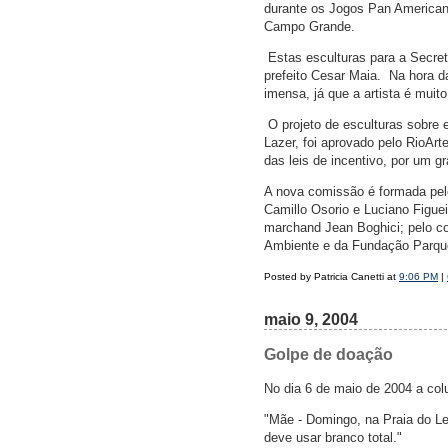
durante os Jogos Pan Americano
Campo Grande.
 Estas esculturas para a Secre
prefeito Cesar Maia.  Na hor
imensa, já que a artista é muit
 O projeto de esculturas sobre
Lazer, foi aprovado pelo RioArt
das leis de incentivo, por um g
A nova comissão é formada pelo
Camillo Osorio e Luciano Figuei
marchand Jean Boghici; pelo co
Ambiente e da Fundação Parque
Posted by Patricia Canetti at
9:06 PM
|
maio 9, 2004
Golpe de doação
No dia 6 de maio de 2004 a colu
"Mãe - Domingo, na Praia do L
deve usar branco total."