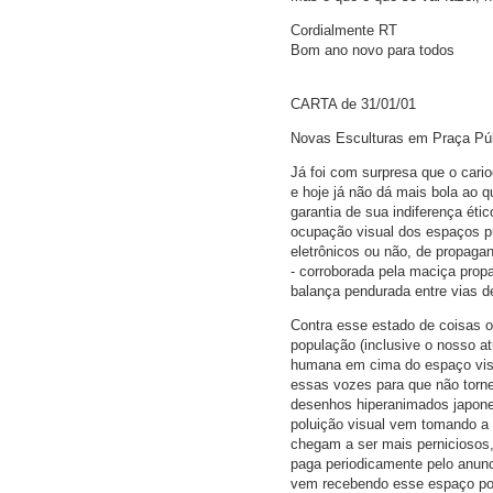
Cordialmente RT
Bom ano novo para todos
CARTA de 31/01/01
Novas Esculturas em Praça Pú
Já foi com surpresa que o car
e hoje já não dá mais bola ao 
garantia de sua indiferença éti
ocupação visual dos espaços púb
eletrônicos ou não, de propag
- corroborada pela maciça propa
balança pendurada entre vias d
Contra esse estado de coisas o
população (inclusive o nosso at
humana em cima do espaço visu
essas vozes para que não torne
desenhos hiperanimados japones
poluição visual vem tomando a
chegam a ser mais perniciosos,
paga periodicamente pelo anunc
vem recebendo esse espaço po