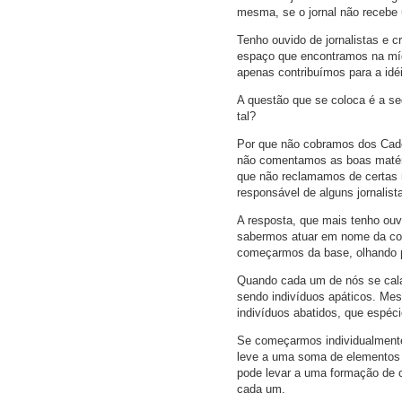
mesma, se o jornal não recebe 
Tenho ouvido de jornalistas e cr
espaço que encontramos na míd
apenas contribuímos para a idé
A questão que se coloca é a s
tal?
Por que não cobramos dos Cade
não comentamos as boas matéri
que não reclamamos de certas 
responsável de alguns jornalist
A resposta, que mais tenho ouv
sabermos atuar em nome da cole
começarmos da base, olhando 
Quando cada um de nós se cala 
sendo indivíduos apáticos. Me
indivíduos abatidos, que espéci
Se começarmos individualmente
leve a uma soma de elementos 
pode levar a uma formação de 
cada um.