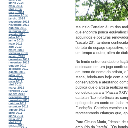
junho 2014
maio 2014
abril 2014
março 2014
fevereiro 2014
janeiro 2014
dezembro 2013
novembro 2013
Maurizio Cattelan é um dos mai
outubro 2013
setembro 2013
que encontra pouca equivalênc
agosto 2013
adquiridos e posturas renovadora
julho 2013
junho 2013
"século 20", também conhecida 
maio 2013
abril 2013
do teto do espaço expositivo, 
março 2013
um tempo a outro, além de dialo
fevereiro 2013
janeiro 2013
dezembro 2012
No limite entre realidade e fic
novembro 2012
outubro 2012
sociedade em um jogo contínuo
setembro 2012
em torno do nome do artista, o "
agosto 2012
julho 2012
Maria, brinda-nos hoje com a pé
junho 2012
maio 2012
conservadora e atestando compl
abril 2012
pública que o artista realizou
março 2012
fevereiro 2012
concebida para a "Piazza XXIV
janeiro 2012
cattelan "faz referência às ca
dezembro 2011
novembro 2011
epílogo de um conto de fadas m
outubro 2011
setembro 2011
Fundação. Cattelan escolheu a á
agosto 2011
representando crianças que, ap
julho 2011
junho 2011
maio 2011
Para Cleusa Maria, "depois de c
abril 2011
março 2011
embuído da "tarefa". "Os bombe