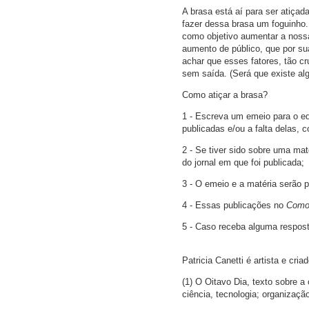
A brasa está aí para ser atiça
fazer dessa brasa um foguinho
como objetivo aumentar a nossa 
aumento de público, que por s
achar que esses fatores, tão c
sem saída. (Será que existe al
Como atiçar a brasa?
1 - Escreva um emeio para o ed
publicadas e/ou a falta delas, 
2 - Se tiver sido sobre uma m
do jornal em que foi publicada;
3 - O emeio e a matéria serão 
4 - Essas publicações no
Como 
5 - Caso receba alguma respost
Patricia Canetti é artista e cr
(1) O Oitavo Dia, texto sobre 
ciência, tecnologia; organizaçã