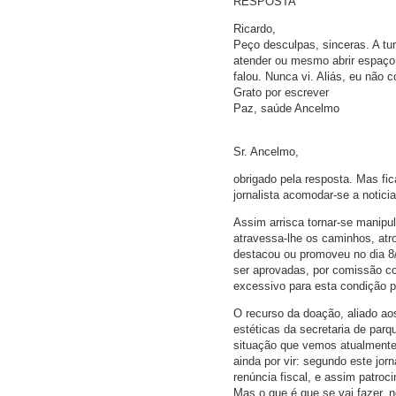
RESPOSTA
Ricardo,
Peço desculpas, sinceras. A tu
atender ou mesmo abrir espaço 
falou. Nunca vi. Aliás, eu não
Grato por escrever
Paz, saúde Ancelmo
Sr. Ancelmo,
obrigado pela resposta. Mas fi
jornalista acomodar-se a notici
Assim arrisca tornar-se manipul
atravessa-lhe os caminhos, atr
destacou ou promoveu no dia 8
ser aprovadas, por comissão co
excessivo para esta condição pr
O recurso da doação, aliado a
estéticas da secretaria de parq
situação que vemos atualmente 
ainda por vir: segundo este jo
renúncia fiscal, e assim patroc
Mas o que é que se vai fazer,