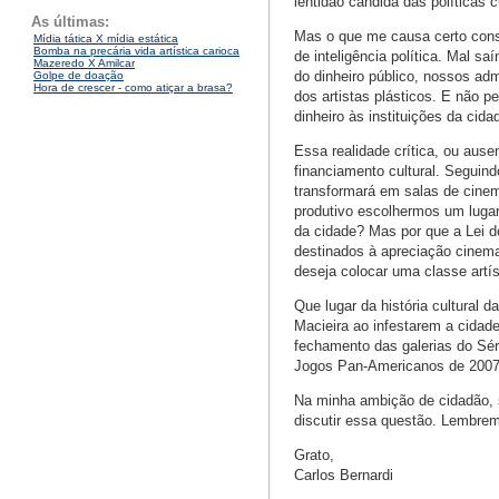
lentidão cândida das políticas c
As últimas:
Mas o que me causa certo cons
Mídia tática X mídia estática
Bomba na precária vida artística carioca
de inteligência política. Mal s
Mazeredo X Amilcar
do dinheiro público, nossos ad
Golpe de doação
Hora de crescer - como atiçar a brasa?
dos artistas plásticos. E não p
dinheiro às instituições da c
Essa realidade crítica, ou ause
financiamento cultural. Seguin
transformará em salas de cinem
produtivo escolhermos um lugar
da cidade? Mas por que a Lei 
destinados à apreciação cinema
deseja colocar uma classe artís
Que lugar da história cultural 
Macieira ao infestarem a cidad
fechamento das galerias do Sérg
Jogos Pan-Americanos de 200
Na minha ambição de cidadão, s
discutir essa questão. Lembre
Grato,
Carlos Bernardi