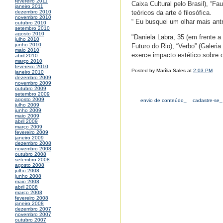
fevereiro 2011
Caixa Cultural pelo Brasil), “F
janeiro 2011
teóricos da arte é filosófica.
dezembro 2010
novembro 2010
“ Eu busquei um olhar mais ant
outubro 2010
setembro 2010
agosto 2010
"Daniela Labra, 35 (em frente a
julho 2010
junho 2010
Futuro do Rio), “Verbo” (Galeri
maio 2010
exerce impacto estético sobre 
abril 2010
março 2010
fevereiro 2010
Posted by Marília Sales at
2:03 PM
janeiro 2010
dezembro 2009
novembro 2009
outubro 2009
setembro 2009
agosto 2009
envio de conteúdo_
cadastre-se_
julho 2009
junho 2009
maio 2009
abril 2009
março 2009
fevereiro 2009
janeiro 2009
dezembro 2008
novembro 2008
outubro 2008
setembro 2008
agosto 2008
julho 2008
junho 2008
maio 2008
abril 2008
março 2008
fevereiro 2008
janeiro 2008
dezembro 2007
novembro 2007
outubro 2007