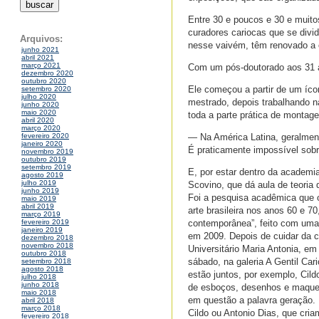
Entre 30 e poucos e 30 e muito
curadores cariocas que se divid
Arquivos:
nesse vaivém, têm renovado a c
junho 2021
abril 2021
março 2021
Com um pós-doutorado aos 31 a
dezembro 2020
outubro 2020
Ele começou a partir de um íco
setembro 2020
julho 2020
mestrado, depois trabalhando n
junho 2020
maio 2020
toda a parte prática de montag
abril 2020
março 2020
— Na América Latina, geralment
fevereiro 2020
janeiro 2020
É praticamente impossível sobr
novembro 2019
outubro 2019
setembro 2019
E, por estar dentro da academi
agosto 2019
julho 2019
Scovino, que dá aula de teoria 
junho 2019
Foi a pesquisa acadêmica que o
maio 2019
abril 2019
arte brasileira nos anos 60 e 7
março 2019
contemporânea”, feito com uma
fevereiro 2019
janeiro 2019
em 2009. Depois de cuidar da c
dezembro 2018
novembro 2018
Universitário Maria Antonia, em
outubro 2018
sábado, na galeria A Gentil Car
setembro 2018
agosto 2018
estão juntos, por exemplo, Cil
julho 2018
junho 2018
de esboços, desenhos e maquete
maio 2018
em questão a palavra geração. 
abril 2018
março 2018
Cildo ou Antonio Dias, que cria
fevereiro 2018