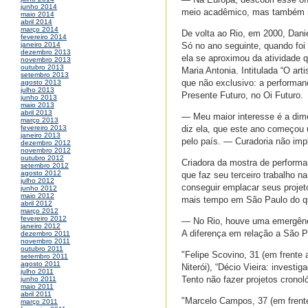
junho 2014
meio acadêmico, mas também não
maio 2014
abril 2014
março 2014
De volta ao Rio, em 2000, Danie
fevereiro 2014
Só no ano seguinte, quando foi
janeiro 2014
dezembro 2013
ela se aproximou da atividade q
novembro 2013
outubro 2013
Maria Antonia. Intitulada “O ar
setembro 2013
que não exclusivo: a performanc
agosto 2013
julho 2013
Presente Futuro, no Oi Futuro.
junho 2013
maio 2013
abril 2013
— Meu maior interesse é a dim
março 2013
diz ela, que este ano começou 
fevereiro 2013
janeiro 2013
pelo país. — Curadoria não imp
dezembro 2012
novembro 2012
outubro 2012
Criadora da mostra de perform
setembro 2012
agosto 2012
que faz seu terceiro trabalho n
julho 2012
conseguir emplacar seus projet
junho 2012
maio 2012
mais tempo em São Paulo do qu
abril 2012
março 2012
fevereiro 2012
— No Rio, houve uma emergência
janeiro 2012
A diferença em relação a São Pa
dezembro 2011
novembro 2011
outubro 2011
"Felipe Scovino, 31 (em frente
setembro 2011
agosto 2011
Niterói), “Décio Vieira: invest
julho 2011
Tento não fazer projetos cronol
junho 2011
maio 2011
abril 2011
"Marcelo Campos, 37 (em frente 
março 2011