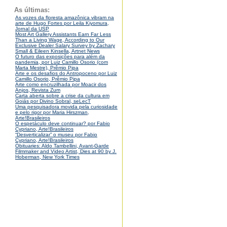
As últimas:
As vozes da floresta amazônica vibram na
arte de Hugo Fortes por Leila Kiyomura,
Jornal da USP
Most Art Gallery Assistants Earn Far Less
Than a Living Wage, According to Our
Exclusive Dealer Salary Survey by Zachary
Small & Eileen Kinsella, Artnet News
O futuro das exposições para além da
pandemia, por Luiz Camillo Osorio (com
Marta Mestre), Prêmio Pipa
Arte e os desafios do Antropoceno por Luiz
Camillo Osorio, Prêmio Pipa
Arte como encruzilhada por Moacir dos
Anjos, Revista Zum
Carta aberta sobre a crise da cultura em
Goiás por Divino Sobral, seLecT
Uma pesquisadora movida pela curiosidade
e pelo rigor por Maria Hirszman,
Arte!Brasileiros
O espetáculo deve continuar? por Fabio
Cypriano, Arte!Brasileiros
“Desverticalizar” o museu por Fabio
Cypriano, Arte!Brasileiros
Obituaries: Aldo Tambellini, Avant-Garde
Filmmaker and Video Artist, Dies at 90 by J.
Hoberman, New York Times