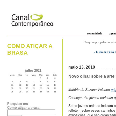
comunidade
agen
Pesquise por palavras e/ou
COMO ATIÇAR A
BRASA
« É Dia de Feira 
maio 13, 2010
julho 2021
Dom
Seg
Ter
Qua
Qui
Sex
Sab
Novo olhar sobre a arte
1
2
3
4
5
6
7
8
9
10
11
12
13
14
15
16
17
18
19
20
21
22
23
24
Matéria de Suzana Velasco
ori
25
26
27
28
29
30
31
Conheça três jovens cariocas q
Pesquise em
Se os jovens artistas indicam 
Como atiçar a brasa:
refletem sobre esses caminhos.
exposições, que são organizad