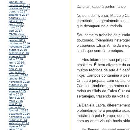
janeiro 2018
dezembro 2017
Da brasilidade à performance
novembro 2017
outubro 2017
setembro 2017
No sentido inverso, Marcelo Ca
agosto 2017
característica geralmente ide
julho 2017
junho 2017
que desaguou na curadoria.
maio 2017
abril 2017
março 2017
Seu primeiro trabalho de curad
fevereiro 2017
doutorado. “Memórias heterogê
janeiro 2017
dezembro 2016
o cearense Efrain Almeida e o 
novembro 2016
outubro 2016
ainda que sem estereótipos.
setembro 2016
agosto 2016
— Eles lidam com sua própria 
julho 2016
junho 2016
brasileiro. É bem diferente da 
maio 2016
abril 2016
muitos teóricos da arte é filos
março 2016
Hoje, Campos contamina a pesqu
fevereiro 2016
janeiro 2016
Crítica e prepara, com os alunos
novembro 2015
outubro 2015
Campos também contamina a cu
setembro 2015
rodou as filiais da Caixa Cultur
agosto 2015
julho 2015
sertanejas, trazendo na volta d
junho 2015
maio 2015
abril 2015
Já Daniela Labra, diferentemen
março 2015
profundamente à pesquisa acadê
fevereiro 2015
dezembro 2014
mochileira pela Europa, que cu
novembro 2014
outubro 2014
com as artes visuais havia sido
setembro 2014
agosto 2014
— Na Europa, descobri esse ofíc
julho 2014