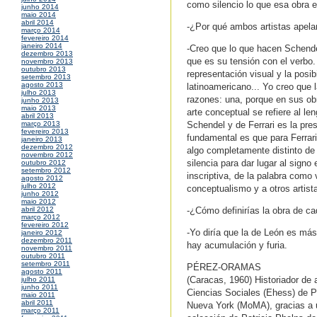
como silencio lo que esa obra 
junho 2014
maio 2014
abril 2014
-¿Por qué ambos artistas apelan
março 2014
fevereiro 2014
janeiro 2014
-Creo que lo que hacen Schendel
dezembro 2013
que es su tensión con el verbo. 
novembro 2013
outubro 2013
representación visual y la posib
setembro 2013
agosto 2013
latinoamericano... Yo creo que 
julho 2013
razones: una, porque en sus ob
junho 2013
maio 2013
arte conceptual se refiere al l
abril 2013
Schendel y de Ferrari es la pr
março 2013
fevereiro 2013
fundamental es que para Ferrari
janeiro 2013
dezembro 2012
algo completamente distinto de
novembro 2012
silencia para dar lugar al signo 
outubro 2012
setembro 2012
inscriptiva, de la palabra como
agosto 2012
julho 2012
conceptualismo y a otros artist
junho 2012
maio 2012
-¿Cómo definirías la obra de c
abril 2012
março 2012
fevereiro 2012
-Yo diría que la de León es más
janeiro 2012
dezembro 2011
hay acumulación y furia.
novembro 2011
outubro 2011
setembro 2011
PÉREZ-ORAMAS
agosto 2011
(Caracas, 1960) Historiador de 
julho 2011
junho 2011
Ciencias Sociales (Ehess) de P
maio 2011
abril 2011
Nueva York (MoMA), gracias a un
março 2011