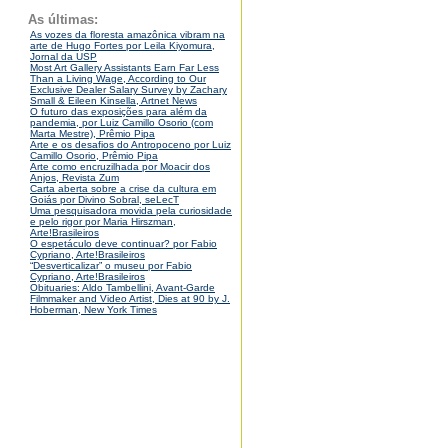
As últimas:
As vozes da floresta amazônica vibram na
arte de Hugo Fortes por Leila Kiyomura,
Jornal da USP
Most Art Gallery Assistants Earn Far Less
Than a Living Wage, According to Our
Exclusive Dealer Salary Survey by Zachary
Small & Eileen Kinsella, Artnet News
O futuro das exposições para além da
pandemia, por Luiz Camillo Osorio (com
Marta Mestre), Prêmio Pipa
Arte e os desafios do Antropoceno por Luiz
Camillo Osorio, Prêmio Pipa
Arte como encruzilhada por Moacir dos
Anjos, Revista Zum
Carta aberta sobre a crise da cultura em
Goiás por Divino Sobral, seLecT
Uma pesquisadora movida pela curiosidade
e pelo rigor por Maria Hirszman,
Arte!Brasileiros
O espetáculo deve continuar? por Fabio
Cypriano, Arte!Brasileiros
“Desverticalizar” o museu por Fabio
Cypriano, Arte!Brasileiros
Obituaries: Aldo Tambellini, Avant-Garde
Filmmaker and Video Artist, Dies at 90 by J.
Hoberman, New York Times