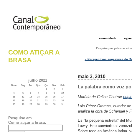
comunidade
agen
Pesquise por palavras e/ou
COMO ATIÇAR A
BRASA
« Perspectivas sugestivas do Re
maio 3, 2010
julho 2021
Dom
Seg
Ter
Qua
Qui
Sex
Sab
La palabra como voz por
1
2
3
4
5
6
7
8
9
10
Matéria de Celina Chatruc
origi
11
12
13
14
15
16
17
18
19
20
21
22
23
24
25
26
27
28
29
30
31
Luis Pérez-Oramas, curador de a
analiza la obra de Schendel y Fe
Pesquise em
Es "la pequeña estrella" del M
Como atiçar a brasa:
Lowry. Eso convierte al venezo
Sobre todo en América latina, y