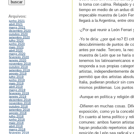
lo toma con calma. Relajado y d
tiempo en medio de un arduo día
impecable muestra de León Ferra
Arquivos:
llegará a la Argentina, entre ot
junho 2021
abril 2021
março 2021
-¿Por qué reunir a León Ferrari
dezembro 2020
outubro 2020
setembro 2020
-Yo te diría: ¿por qué no? El cr
julho 2020
descubrimiento de puntos de co
junho 2020
maio 2020
antes por nadie. Tercero, la ne
abril 2020
março 2020
muestra de León que se haría ob
fevereiro 2020
tenemos los latinoamericanos e
janeiro 2020
novembro 2019
responda a sus propias categor
outubro 2019
setembro 2019
artistas, independientemente de
agosto 2019
permitió que dos artistas abso
julho 2019
junho 2019
Italia, pudieran producir sin co
maio 2019
abril 2019
mismos problemas. Los puntos 
março 2019
fevereiro 2019
-Aunque en política y religión d
janeiro 2019
dezembro 2018
novembro 2018
-Difieren en muchas cosas. Difie
outubro 2018
setembro 2018
exposición, como yo la concebí
agosto 2018
En cuanto al tema político y re
julho 2018
junho 2018
comunes: ambos fueron artistas
maio 2018
abril 2018
hayan producido repertorios abs
março 2018
posición de León sea radical y 
fevereiro 2018