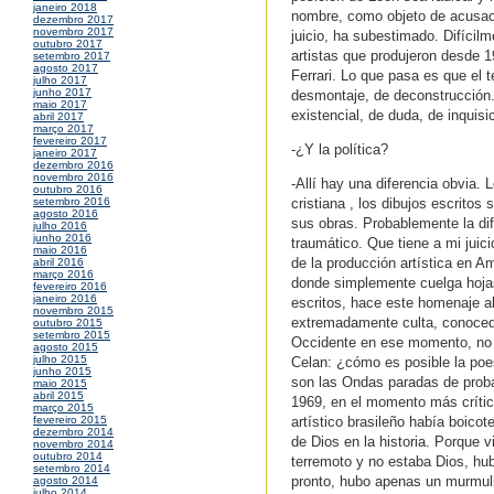
janeiro 2018
nombre, como objeto de acusaci
dezembro 2017
novembro 2017
juicio, ha subestimado. Difícil
outubro 2017
artistas que produjeron desde 
setembro 2017
agosto 2017
Ferrari. Lo que pasa es que el
julho 2017
junho 2017
desmontaje, de deconstrucción.
maio 2017
existencial, de duda, de inquis
abril 2017
março 2017
fevereiro 2017
-¿Y la política?
janeiro 2017
dezembro 2016
novembro 2016
-Allí hay una diferencia obvia. L
outubro 2016
cristiana , los dibujos escritos
setembro 2016
agosto 2016
sus obras. Probablemente la di
julho 2016
junho 2016
traumático. Que tiene a mi jui
maio 2016
de la producción artística en A
abril 2016
março 2016
donde simplemente cuelga hojas
fevereiro 2016
janeiro 2016
escritos, hace este homenaje a
novembro 2015
extremadamente culta, conocedor
outubro 2015
setembro 2015
Occidente en ese momento, no p
agosto 2015
julho 2015
Celan: ¿cómo es posible la poe
junho 2015
son las Ondas paradas de proba
maio 2015
abril 2015
1969, en el momento más crítico
março 2015
artístico brasileño había boicot
fevereiro 2015
dezembro 2014
de Dios en la historia. Porque 
novembro 2014
outubro 2014
terremoto y no estaba Dios, hu
setembro 2014
pronto, hubo apenas un murmull
agosto 2014
julho 2014