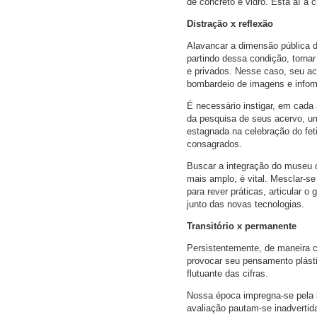
de concreto e vidro. Está aí a 
Distração x reflexão
Alavancar a dimensão pública 
partindo dessa condição, torna
e privados. Nesse caso, seu ac
bombardeio de imagens e infor
É necessário instigar, em cada
da pesquisa de seus acervo, um
estagnada na celebração do fet
consagrados.
Buscar a integração do museu 
mais amplo, é vital. Mesclar-s
para rever práticas, articular 
junto das novas tecnologias.
Transitório x permanente
Persistentemente, de maneira co
provocar seu pensamento plástic
flutuante das cifras.
Nossa época impregna-se pela l
avaliação pautam-se inadvertid