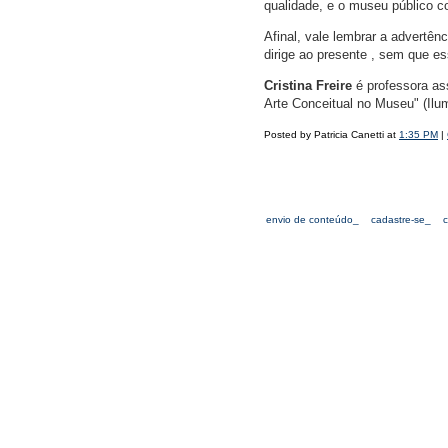
qualidade, e o museu público 
Afinal, vale lembrar a advertê
dirige ao presente , sem que es
Cristina Freire
é professora as
Arte Conceitual no Museu" (Ilum
Posted by Patricia Canetti at
1:35 PM
|
envio de conteúdo_
cadastre-se_