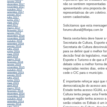
janeiro 2018
não se sentirem representadas 
dezembro 2017
novembro 2017
apresentando uma proposta de p
outubro 2017
representativas de um coletivo
setembro 2017
agosto 2017
serem cadastradas.
julho 2017
junho 2017
maio 2017
Solicitamos que esta mensagem 
abril 2017
março 2017
forumcultural@floripa.com.br
fevereiro 2017
janeiro 2017
dezembro 2016
Nesta sexta-feira deve haver a 
novembro 2016
outubro 2016
Secretaria de Cultura, Esporte
setembro 2016
agosto 2016
Secretaria de Cultura desvinvu
julho 2016
para se definir qual o melhor 
junho 2016
maio 2016
decisão final do legislativo, m
abril 2016
Esporte e Turismo e de que a F
março 2016
fevereiro 2016
debate sobre a melhor forma de
janeiro 2016
novembro 2015
negociadas nestes dias, entre e
outubro 2015
cede o CIC para o município.
setembro 2015
agosto 2015
julho 2015
junho 2015
É importante reforçar aqui qu
maio 2015
democratização do acesso aos 
abril 2015
março 2015
Estado tenha acesso IGUAL a es
fevereiro 2015
dezembro 2014
Cultura tenta pregar, esta Fren
novembro 2014
qualquer região tenha acesso a 
outubro 2014
setembro 2014
serão criados os Editais é um 
agosto 2014
julho 2014