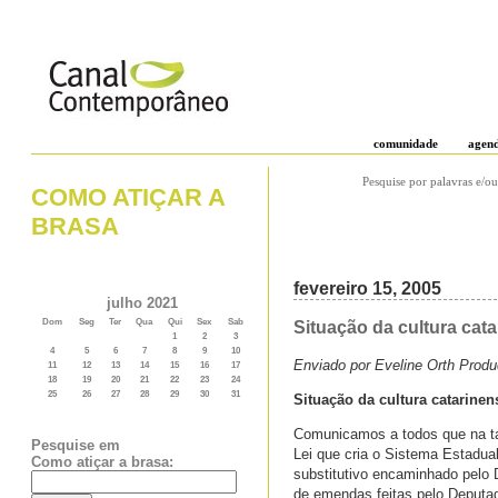
comunidade
agen
Pesquise por palavras e/ou
COMO ATIÇAR A
BRASA
fevereiro 15, 2005
julho 2021
Dom
Seg
Ter
Qua
Qui
Sex
Sab
Situação da cultura cat
1
2
3
4
5
6
7
8
9
10
Enviado por Eveline Orth Produ
11
12
13
14
15
16
17
18
19
20
21
22
23
24
25
26
27
28
29
30
31
Situação da cultura catarinen
Comunicamos a todos que na tard
Pesquise em
Lei que cria o Sistema Estadual
Como atiçar a brasa:
substitutivo encaminhado pelo
de emendas feitas pelo Deputado