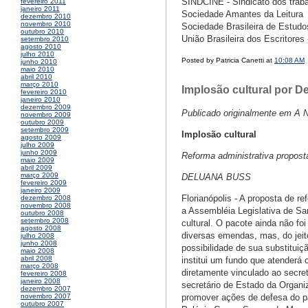
SINDCINE - Sindicato dos trab
fevereiro 2011
janeiro 2011
Sociedade Amantes da Leitura
dezembro 2010
novembro 2010
Sociedade Brasileira de Estudo
outubro 2010
União Brasileira dos Escritore
setembro 2010
agosto 2010
julho 2010
Posted by Patricia Canetti at
10:08 AM
junho 2010
maio 2010
abril 2010
março 2010
Implosão cultural por D
fevereiro 2010
janeiro 2010
dezembro 2009
Publicado originalmente em A Not
novembro 2009
outubro 2009
setembro 2009
Implosão cultural
agosto 2009
julho 2009
junho 2009
Reforma administrativa propost
maio 2009
abril 2009
março 2009
DELUANA BUSS
fevereiro 2009
janeiro 2009
Florianópolis - A proposta de 
dezembro 2008
novembro 2008
a Assembléia Legislativa de Sa
outubro 2008
setembro 2008
cultural. O pacote ainda não foi
agosto 2008
diversas emendas, mas, do jeit
julho 2008
junho 2008
possibilidade de sua substituiç
maio 2008
abril 2008
institui um fundo que atenderá c
março 2008
diretamente vinculado ao secre
fevereiro 2008
janeiro 2008
secretário de Estado da Organi
dezembro 2007
promover ações de defesa do pat
novembro 2007
outubro 2007