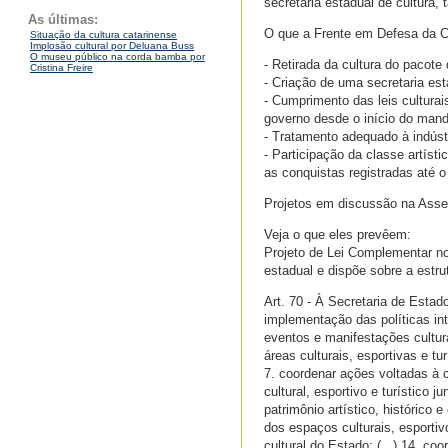
secretaria estadual de cultura, 
As últimas:
O que a Frente em Defesa da Cu
Situação da cultura catarinense
Implosão cultural por Deluana Buss
O museu público na corda bamba por
- Retirada da cultura do pacote
Cristina Freire
- Criação de uma secretaria est
- Cumprimento das leis cultura
governo desde o início do mand
- Tratamento adequado à indúst
- Participação da classe artísti
as conquistas registradas até 
Projetos em discussão na Assem
Veja o que eles prevêem:
Projeto de Lei Complementar no
estadual e dispõe sobre a estru
Art. 70 - À Secretaria de Estad
implementação das políticas inte
eventos e manifestações culturai
áreas culturais, esportivas e tu
7. coordenar ações voltadas à 
cultural, esportivo e turístico 
patrimônio artístico, histórico
dos espaços culturais, esportiv
cultural do Estado; (...) 14. c