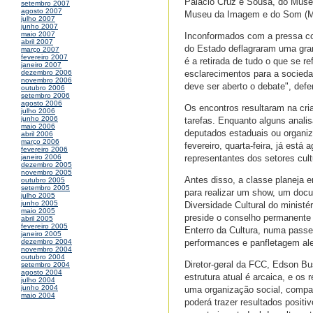
Palácio Cruz e Sousa, do Museu
setembro 2007
agosto 2007
Museu da Imagem e do Som (M
julho 2007
junho 2007
maio 2007
Inconformados com a pressa com
abril 2007
do Estado deflagraram uma grand
março 2007
fevereiro 2007
é a retirada de tudo o que se r
janeiro 2007
esclarecimentos para a socieda
dezembro 2006
novembro 2006
deve ser aberto o debate", def
outubro 2006
setembro 2006
agosto 2006
Os encontros resultaram na cri
julho 2006
junho 2006
tarefas. Enquanto alguns anali
maio 2006
deputados estaduais ou organiz
abril 2006
março 2006
fevereiro, quarta-feira, já est
fevereiro 2006
representantes dos setores cult
janeiro 2006
dezembro 2005
novembro 2005
Antes disso, a classe planeja e
outubro 2005
setembro 2005
para realizar um show, um docu
julho 2005
junho 2005
Diversidade Cultural do ministé
maio 2005
preside o conselho permanente d
abril 2005
fevereiro 2005
Enterro da Cultura, numa passe
janeiro 2005
performances e panfletagem ale
dezembro 2004
novembro 2004
outubro 2004
Diretor-geral da FCC, Edson Bu
setembro 2004
agosto 2004
estrutura atual é arcaica, e os
julho 2004
junho 2004
uma organização social, compart
maio 2004
poderá trazer resultados positi