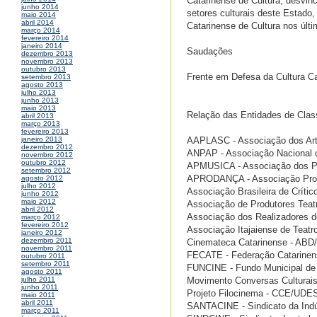
Catarinense de Cultura, desvin
junho 2014
setores culturais deste Estado,
maio 2014
abril 2014
Catarinense de Cultura nos últ
março 2014
fevereiro 2014
janeiro 2014
Saudações
dezembro 2013
novembro 2013
outubro 2013
Frente em Defesa da Cultura C
setembro 2013
agosto 2013
julho 2013
junho 2013
maio 2013
Relação das Entidades de Clas
abril 2013
março 2013
fevereiro 2013
AAPLASC - Associação dos Arti
janeiro 2013
dezembro 2012
ANPAP - Associação Nacional d
novembro 2012
outubro 2012
APMUSICA - Associação dos Pro
setembro 2012
APRODANÇA - Associação Prof
agosto 2012
julho 2012
Associação Brasileira de Crític
junho 2012
maio 2012
Associação de Produtores Teatr
abril 2012
Associação dos Realizadores d
março 2012
fevereiro 2012
Associação Itajaiense de Teatr
janeiro 2012
dezembro 2011
Cinemateca Catarinense - ABD
novembro 2011
FECATE - Federação Catarinen
outubro 2011
setembro 2011
FUNCINE - Fundo Municipal de
agosto 2011
Movimento Conversas Culturai
julho 2011
junho 2011
Projeto Filocinema - CCE/UDE
maio 2011
abril 2011
SANTACINE - Sindicato da Indús
março 2011