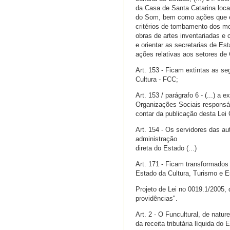
da Casa de Santa Catarina loc
do Som, bem como ações que env
critérios de tombamento dos mo
obras de artes inventariadas e 
e orientar as secretarias de E
ações relativas aos setores de 
Art. 153 - Ficam extintas as se
Cultura - FCC;
Art. 153 / parágrafo 6 - (...) 
Organizações Sociais responsáv
contar da publicação desta Lei
Art. 154 - Os servidores das au
administração
direta do Estado (...)
Art. 171 - Ficam transformados 
Estado da Cultura, Turismo e E
Projeto de Lei no 0019.1/2005, 
providências".
Art. 2 - O Funcultural, de natu
da receita tributária líquida d