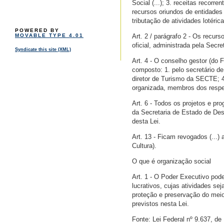
Social (...); 3. receitas recorr
recursos oriundos de entidades 
tributação de atividades lotéric
POWERED BY
Art. 2 / parágrafo 2 - Os recur
MOVABLE TYPE 4.01
oficial, administrada pela Secr
Syndicate this site (XML)
Art. 4 - O conselho gestor (do 
composto: 1. pelo secretário de
diretor de Turismo da SECTE; 4.
organizada, membros dos respec
Art. 6 - Todos os projetos e pr
da Secretaria de Estado de De
desta Lei.
Art. 13 - Ficam revogados (...) 
Cultura).
O que é organização social
Art. 1 - O Poder Executivo pode
lucrativos, cujas atividades se
proteção e preservação do meio
previstos nesta Lei.
Fonte: Lei Federal nº 9.637, d