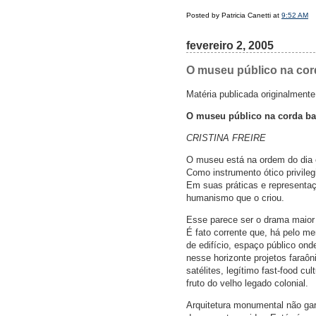
Posted by Patricia Canetti at
9:52 AM
fevereiro 2, 2005
O museu público na cord
Matéria publicada originalmen
O museu público na corda b
CRISTINA FREIRE
O museu está na ordem do dia e
Como instrumento ótico privile
Em suas práticas e representaçõ
humanismo que o criou.
Esse parece ser o drama maior
É fato corrente que, há pelo m
de edifício, espaço público ond
nesse horizonte projetos fara
satélites, legítimo fast-food c
fruto do velho legado colonial.
Arquitetura monumental não gara