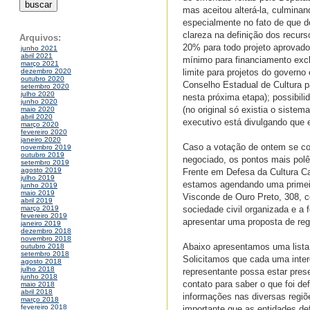
mas aceitou alterá-la, culmina
especialmente no fato de que 
clareza na definição dos recurs
Arquivos:
20% para todo projeto aprovado 
junho 2021
abril 2021
mínimo para financiamento exclu
março 2021
limite para projetos do governo
dezembro 2020
outubro 2020
Conselho Estadual de Cultura pa
setembro 2020
julho 2020
nesta próxima etapa); possibili
junho 2020
(no original só existia o siste
maio 2020
abril 2020
executivo está divulgando que 
março 2020
fevereiro 2020
janeiro 2020
Caso a votação de ontem se con
novembro 2019
outubro 2019
negociado, os pontos mais polê
setembro 2019
agosto 2019
Frente em Defesa da Cultura Ca
julho 2019
estamos agendando uma primei
junho 2019
maio 2019
Visconde de Ouro Preto, 308, co
abril 2019
sociedade civil organizada e a
março 2019
fevereiro 2019
apresentar uma proposta de re
janeiro 2019
dezembro 2018
novembro 2018
Abaixo apresentamos uma lista 
outubro 2018
setembro 2018
Solicitamos que cada uma inter
agosto 2018
julho 2018
representante possa estar pres
junho 2018
contato para saber o que foi de
maio 2018
abril 2018
informações nas diversas regiõe
março 2018
fevereiro 2018
importante que as entidades d