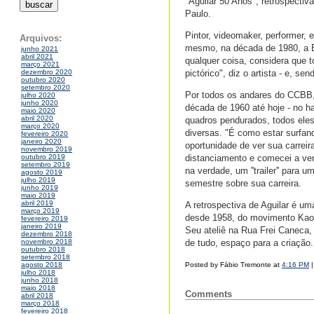
"Aguilar 50 Anos", retrospectiv
Paulo.
Pintor, videomaker, performer, e
Arquivos:
mesmo, na década de 1980, a B
junho 2021
abril 2021
qualquer coisa, considera que t
março 2021
pictórico", diz o artista - e, s
dezembro 2020
outubro 2020
setembro 2020
Por todos os andares do CCBB,
julho 2020
junho 2020
década de 1960 até hoje - no ha
maio 2020
abril 2020
quadros pendurados, todos ele
março 2020
diversas. "É como estar surfand
fevereiro 2020
janeiro 2020
oportunidade de ver sua carreir
novembro 2019
distanciamento e comecei a ver
outubro 2019
setembro 2019
na verdade, um ''trailer'' para
agosto 2019
julho 2019
semestre sobre sua carreira.
junho 2019
maio 2019
abril 2019
A retrospectiva de Aguilar é um
março 2019
desde 1958, do movimento Kaos 
fevereiro 2019
janeiro 2019
Seu ateliê na Rua Frei Caneca, 
dezembro 2018
de tudo, espaço para a criação
novembro 2018
outubro 2018
setembro 2018
Posted by Fábio Tremonte at
4:16 PM
agosto 2018
julho 2018
junho 2018
maio 2018
Comments
abril 2018
março 2018
fevereiro 2018