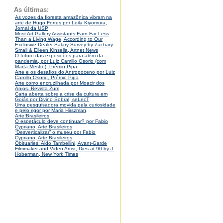
As últimas:
As vozes da floresta amazônica vibram na
arte de Hugo Fortes por Leila Kiyomura,
Jornal da USP
Most Art Gallery Assistants Earn Far Less
Than a Living Wage, According to Our
Exclusive Dealer Salary Survey by Zachary
Small & Eileen Kinsella, Artnet News
O futuro das exposições para além da
pandemia, por Luiz Camillo Osorio (com
Marta Mestre), Prêmio Pipa
Arte e os desafios do Antropoceno por Luiz
Camillo Osorio, Prêmio Pipa
Arte como encruzilhada por Moacir dos
Anjos, Revista Zum
Carta aberta sobre a crise da cultura em
Goiás por Divino Sobral, seLecT
Uma pesquisadora movida pela curiosidade
e pelo rigor por Maria Hirszman,
Arte!Brasileiros
O espetáculo deve continuar? por Fabio
Cypriano, Arte!Brasileiros
“Desverticalizar” o museu por Fabio
Cypriano, Arte!Brasileiros
Obituaries: Aldo Tambellini, Avant-Garde
Filmmaker and Video Artist, Dies at 90 by J.
Hoberman, New York Times