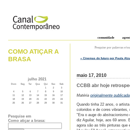
comunidade
agen
Pesquise por palavras e/ou
COMO ATIÇAR A
BRASA
« Cinemas do futuro por Paula Alzu
maio 17, 2010
julho 2021
Dom
Seg
Ter
Qua
Qui
Sex
Sab
CCBB abr hoje retrospec
1
2
3
4
5
6
7
8
9
10
Matéria
originalmente publicada
11
12
13
14
15
16
17
18
19
20
21
22
23
24
25
26
27
28
29
30
31
Quando tinha 22 anos, o artist
coloridos e de cores vibrantes
"Era o auge do abstracionismo 
Pesquise em
diz Aguilar, hoje, aos 69 anos
Como atiçar a brasa:
agora são as três pinturas que