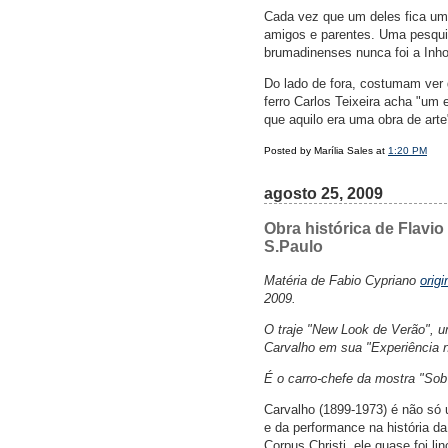
Cada vez que um deles fica um 
amigos e parentes. Uma pesqui
brumadinenses nunca foi a Inh
Do lado de fora, costumam ver 
ferro Carlos Teixeira acha "um
que aquilo era uma obra de arte
Posted by Marília Sales at
1:20 PM
agosto 25, 2009
Obra histórica de Flavi
S.Paulo
Matéria de Fabio Cypriano
orig
2009.
O traje "New Look de Verão", u
Carvalho em sua "Experiência nº
É o carro-chefe da mostra "Sob 
Carvalho (1899-1973) é não só 
e da performance na história d
Corpus Christi, ele quase foi lin