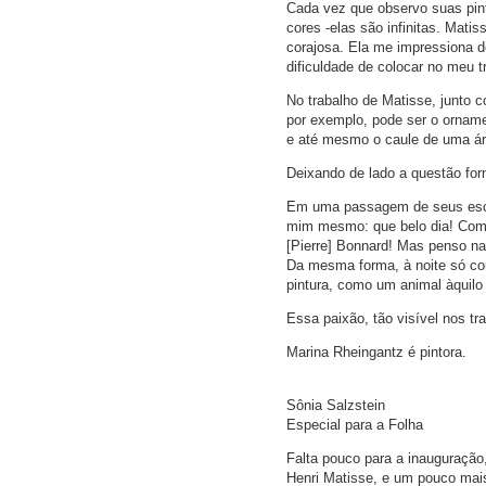
Cada vez que observo suas pin
cores -elas são infinitas. Mati
corajosa. Ela me impressiona d
dificuldade de colocar no meu t
No trabalho de Matisse, junto 
por exemplo, pode ser o orname
e até mesmo o caule de uma ár
Deixando de lado a questão for
Em uma passagem de seus escrit
mim mesmo: que belo dia! Como 
[Pierre] Bonnard! Mas penso na 
Da mesma forma, à noite só con
pintura, como um animal àquilo
Essa paixão, tão visível nos tr
Marina Rheingantz é pintora.
Sônia Salzstein
Especial para a Folha
Falta pouco para a inauguração
Henri Matisse, e um pouco mai