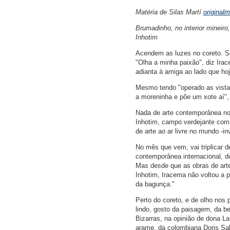
Matéria de Silas Martí
original
Brumadinho, no interior mineir
Inhotim
Acendem as luzes no coreto. Se
"Olha a minha paixão", diz Irac
adianta à amiga ao lado que hoje
Mesmo tendo "operado as vista
a moreninha e põe um xote aí",
Nada de arte contemporânea no 
Inhotim, campo verdejante com
de arte ao ar livre no mundo -
No mês que vem, vai triplicar 
contemporânea internacional, d
Mas desde que as obras de arte
Inhotim, Iracema não voltou a p
da bagunça."
Perto do coreto, e de olho nos
lindo, gosto da paisagem, da b
Bizarras, na opinião de dona La
arame, da colombiana Doris Sal