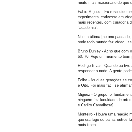
muito mais reacionário do que 
Fábio Miguez - Eu reivindico u
experimental estivesse em víd
mais recentes, com curadoria d
"academia".
Nessa última [no ano passado, 
onde todo mundo faz vídeo, iss
Bruno Dunley - Acho que com o 
60, 70. Vejo um momento bom p
Rodrigo Bivar - Quando eu tive a
responder a nada. A gente poderi
Folha - As duas gerações se co
e Oito. Foi mais fácil se afirma
Miguez - O grupo foi fundamental
ninguém fez faculdade de arte
e Carlito Carvalhosa].
Monteiro - Houve uma reação mu
que era fogo de palha, outros 
mais troca.