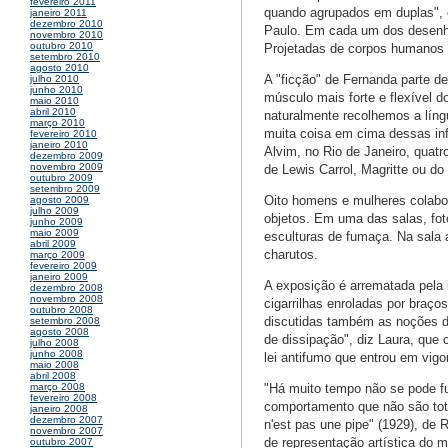
fevereiro 2011
quando agrupados em duplas", 
janeiro 2011
dezembro 2010
Paulo. Em cada um dos desenho
novembro 2010
outubro 2010
Projetadas de corpos humanos n
setembro 2010
agosto 2010
A "ficção" de Fernanda parte d
julho 2010
junho 2010
músculo mais forte e flexível
maio 2010
abril 2010
naturalmente recolhemos a líng
março 2010
muita coisa em cima dessas inf
fevereiro 2010
janeiro 2010
Alvim, no Rio de Janeiro, qua
dezembro 2009
novembro 2009
de Lewis Carrol, Magritte ou do
outubro 2009
setembro 2009
Oito homens e mulheres colabo
agosto 2009
julho 2009
objetos. Em uma das salas, fo
junho 2009
maio 2009
esculturas de fumaça. Na sala 
abril 2009
charutos.
março 2009
fevereiro 2009
janeiro 2009
A exposição é arrematada pela 
dezembro 2008
novembro 2008
cigarrilhas enroladas por braç
outubro 2008
discutidas também as noções d
setembro 2008
agosto 2008
de dissipação", diz Laura, que 
julho 2008
junho 2008
lei antifumo que entrou em vig
maio 2008
abril 2008
"Há muito tempo não se pode fu
março 2008
fevereiro 2008
comportamento que não são total
janeiro 2008
dezembro 2007
n'est pas une pipe" (1929), de
novembro 2007
de representação artística do 
outubro 2007