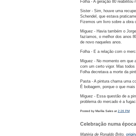
Folha - A geração 80 reabilitou 
Sister - Sim, houve uma recupe
Schendel, que estava praticam
Fizemos um livro sobre a obra d
Miguez - Havia também o Jorge 
fazíamos, o melhor dos anos 80
de novo naqueles anos.
Folha - E a relação com o me
Miguez - No momento em que a 
com um certo vigor. Mas todos
Folha decretava a morte da pi
Pasta - A pintura chama uma coi
É bobagem, porque o que mais 
Miguez - Essa questão de a pi
problema do mercado é a fugac
Posted by Marília Sales at
2:26 PM
Celebração numa época f
Matéria de Ronaldo Brito,
origi