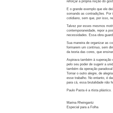
reforçar a própria noção do gos
E o grande exemplo que ele deix
somando as contradições. Por i
cotidiano, sem que, por isso, 
Talvez por esses mesmos motiv
contemporaneidade, repor a pos
necessidades. Essa obra guard
Sua maneira de organizar as co
formarem um contínuo, sem dimi
da teoria das cores, que ensina
Aspirava também à superação d
pelo seu poder de sugerir a unid
também da operação paradoxal 
Tornar o outro alegre, de alegri
esse trabalho. No entanto, é da
para cá, essa brutalidade não f
Paulo Pasta é a rtista plástico.
Marina Rheingantz
Especial para a Folha