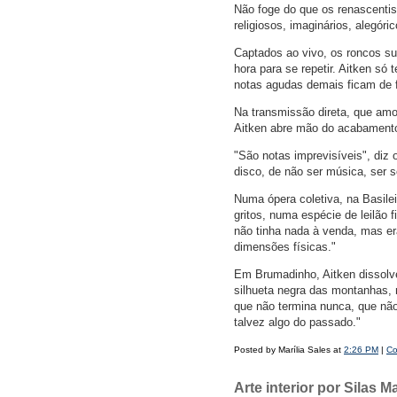
Não foge do que os renascentis
religiosos, imaginários, alegór
Captados ao vivo, os roncos su
hora para se repetir. Aitken s
notas agudas demais ficam de f
Na transmissão direta, que amo
Aitken abre mão do acabamento
"São notas imprevisíveis", diz 
disco, de não ser música, ser 
Numa ópera coletiva, na Basile
gritos, numa espécie de leilão 
não tinha nada à venda, mas er
dimensões físicas."
Em Brumadinho, Aitken dissolve
silhueta negra das montanhas, n
que não termina nunca, que não e
talvez algo do passado."
Posted by Marília Sales at
2:26 PM
|
Co
Arte interior por Silas M