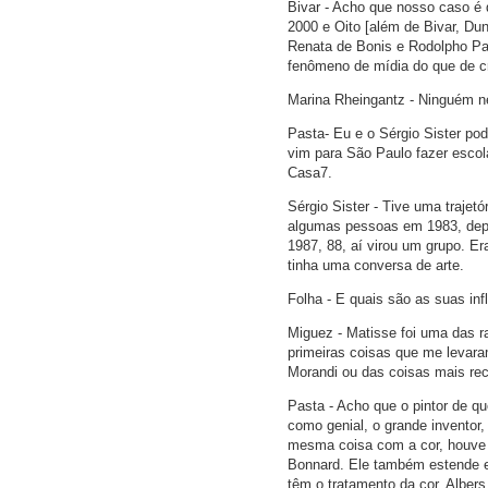
Bivar - Acho que nosso caso é d
2000 e Oito [além de Bivar, Dun
Renata de Bonis e Rodolpho Par
fenômeno de mídia do que de cr
Marina Rheingantz - Ninguém n
Pasta- Eu e o Sérgio Sister po
vim para São Paulo fazer escol
Casa7.
Sérgio Sister - Tive uma trajet
algumas pessoas em 1983, depo
1987, 88, aí virou um grupo. Er
tinha uma conversa de arte.
Folha - E quais são as suas inf
Miguez - Matisse foi uma das r
primeiras coisas que me levaram
Morandi ou das coisas mais re
Pasta - Acho que o pintor de q
como genial, o grande inventor,
mesma coisa com a cor, houve a 
Bonnard. Ele também estende es
têm o tratamento da cor. Albe