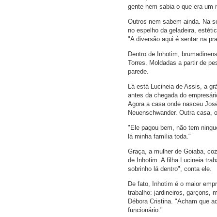
gente nem sabia o que era um 
Outros nem sabem ainda. Na sor
no espelho da geladeira, estéti
"A diversão aqui é sentar na pr
Dentro de Inhotim, brumadinens
Torres. Moldadas a partir de pe
parede.
Lá está Lucineia de Assis, a gr
antes da chegada do empresário
Agora a casa onde nasceu José 
Neuenschwander. Outra casa, on
"Ele pagou bem, não tem ningu
lá minha família toda."
Graça, a mulher de Goiaba, coz
de Inhotim. A filha Lucineia tra
sobrinho lá dentro", conta ele.
De fato, Inhotim é o maior emp
trabalho: jardineiros, garçons,
Débora Cristina. "Acham que aq
funcionário."