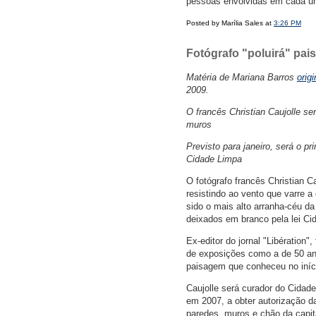
pessoas envolvidas em cada um
Posted by Marília Sales at
3:26 PM
Fotógrafo "poluirá" pai
Matéria de Mariana Barros
orig
2009.
O francês Christian Caujolle s
muros
Previsto para janeiro, será o pr
Cidade Limpa
O fotógrafo francês Christian C
resistindo ao vento que varre a 
sido o mais alto arranha-céu d
deixados em branco pela lei Ci
Ex-editor do jornal "Libération
de exposições como a de 50 an
paisagem que conheceu no iníci
Caujolle será curador do Cidade 
em 2007, a obter autorização d
paredes, muros e chão da capit