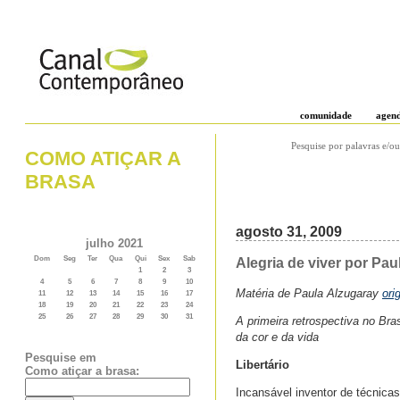
comunidade
agen
Pesquise por palavras e/ou
COMO ATIÇAR A
BRASA
agosto 31, 2009
julho 2021
Dom
Seg
Ter
Qua
Qui
Sex
Sab
Alegria de viver por Pau
1
2
3
4
5
6
7
8
9
10
Matéria de Paula Alzugaray
ori
11
12
13
14
15
16
17
18
19
20
21
22
23
24
25
26
27
28
29
30
31
A primeira retrospectiva no Bra
da cor e da vida
Pesquise em
Libertário
Como atiçar a brasa:
Incansável inventor de técnica