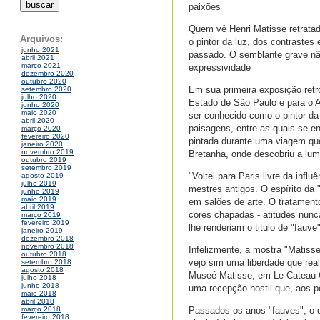
paixões
Quem vê Henri Matisse retratado
Arquivos:
o pintor da luz, dos contraste
junho 2021
passado. O semblante grave não
abril 2021
março 2021
expressividade
dezembro 2020
outubro 2020
Em sua primeira exposição retr
setembro 2020
julho 2020
Estado de São Paulo e para o A
junho 2020
maio 2020
ser conhecido como o pintor da
abril 2020
paisagens, entre as quais se en
março 2020
fevereiro 2020
pintada durante uma viagem que
janeiro 2020
novembro 2019
Bretanha, onde descobriu a lum
outubro 2019
setembro 2019
"Voltei para Paris livre da inf
agosto 2019
julho 2019
mestres antigos. O espírito da
junho 2019
maio 2019
em salões de arte. O tratament
abril 2019
cores chapadas - atitudes nunca
março 2019
fevereiro 2019
lhe renderiam o titulo de "fauve"
janeiro 2019
dezembro 2018
novembro 2018
Infelizmente, a mostra "Matiss
outubro 2018
vejo sim uma liberdade que real
setembro 2018
agosto 2018
Museé Matisse, em Le Cateau-Ca
julho 2018
junho 2018
uma recepção hostil que, aos p
maio 2018
abril 2018
Passados os anos "fauves", o q
março 2018
fevereiro 2018