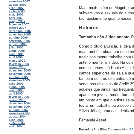
setembro 2007
agosto 2007
Mas, muito além de Magritte, am
julho 2007
junho 2007
subversivos e sexuais do surre
maio 2007
tão rapidamente quanto nasce.
abril 2007
março 2007
fevereiro 2007
Roteiros
janeiro 2007
dezembro 2006
novembro 2006
Tamanho não é documento OB
outubro 2006
setembro 2006
agosto 2006
Como o título anuncia, a ideia 
julho 2006
junho 2006
mas também obras em suportes 
maio 2006
tradicionalmente trabalha com f
abril 2006
março 2006
anteriormente: o vídeo. Na col
fevereiro 2006
comunicantes. Já Paulo Almeid
janeiro 2006
dezembro 2005
cantos superiores da sala e qu
novembro 2005
outubro 2005
também com os diferentes cômo
setembro 2005
serve aos objetivos do Ateliê 3
julho 2005
junho 2005
aqueles que ainda não frequenta
maio 2005
abril 2005
aparecem jovens recém-formadas
fevereiro 2005
um ponto em que o artista se se
janeiro 2005
dezembro 2004
testar um trabalho para depois 
novembro 2004
outubro 2004
Sílvia Jábali, uma das idealiza
setembro 2004
agosto 2004
Fernanda Assef
julho 2004
junho 2004
maio 2004
Posted by Ana Elisa Carramaschi at
3: