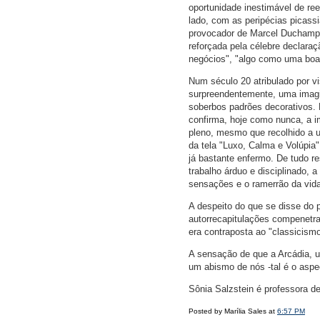
oportunidade inestimável de re
lado, com as peripécias picas
provocador de Marcel Duchamp [
reforçada pela célebre declara
negócios", "algo como uma boa p
Num século 20 atribulado por v
surpreendentemente, uma imagin
soberbos padrões decorativos. 
confirma, hoje como nunca, a i
pleno, mesmo que recolhido a u
da tela "Luxo, Calma e Volúpia"
já bastante enfermo. De tudo re
trabalho árduo e disciplinado, 
sensações e o ramerrão da vida
A despeito do que se disse do pi
autorrecapitulações compenetra
era contraposta ao "classicismo
A sensação de que a Arcádia, um
um abismo de nós -tal é o asp
Sônia Salzstein é professora d
Posted by Marília Sales at
6:57 PM