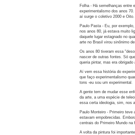
Folha - Há semelhanças entre e
experimentalismo dos anos 70. 
aí surge o coletivo 2000 e Oi
Paulo Pasta - Eu, por exemplo,
nos anos 80, já estava muito lig
daquele lugar estagnado no qua
arte no Brasil virou sinônimo de 
Os anos 80 tiveram essa "desop
nascer de outras fontes. Só qu
queria pintar, mas era obrigado 
Aí vem essa história do experi
que faço experimentalismo qu
tons -eu sou um experimental.
A gente tem de mudar esse enfo
da arte, a uma espécie de teleo
essa certa ideologia, sim, nos
Paulo Monteiro - Primeiro teve
estavam empobrecidas. Embora 
centrais do Primeiro Mundo na 
A volta da pintura foi importan