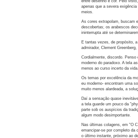
entre desenho e cor. Pelo visto
apenas que a severa exigência 
meios.
As cores extrapolam, buscam e
descobertas; os arabescos dec
ininterrupta até se determinare
E tantas vezes, de propósito, a
admirador, Clement Greenberg, v
Cordialmente, discordo. Penso 
moderno do paradoxo. A tela ass
menos ao curso incerto da vida
Os temas por excelência da mod
eu moderno- encontram uma solu
muito menos alardeada, a soluçã
Daí a sensação quase inevitável
a tela guarde um pouco da "phy
parte sob os auspícios da tradi
algum modo desimportante.
Nas últimas colagens, em "O Car
emancipar-se por completo da co
o último instante, próximo ao