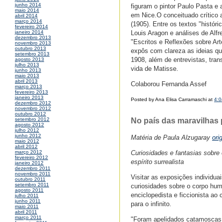
junho 2014
figuram o pintor Paulo Pasta e a
maio 2014
em Nice.O conceituado crítico 
abril 2014
março 2014
(1905). Entre os textos "históri
fevereiro 2014
Louis Aragon e análises de Alf
janeiro 2014
dezembro 2013
"Escritos e Reflexões sobre Art
novembro 2013
outubro 2013
expôs com clareza as ideias que
setembro 2013
1908, além de entrevistas, tran
agosto 2013
julho 2013
vida de Matisse.
junho 2013
maio 2013
abril 2013
Colaborou Fernanda Assef
março 2013
fevereiro 2013
janeiro 2013
Posted by Ana Elisa Carramaschi at
4:
dezembro 2012
novembro 2012
outubro 2012
No país das maravilhas 
setembro 2012
agosto 2012
julho 2012
junho 2012
Matéria de Paula Alzugaray
ori
maio 2012
abril 2012
Curiosidades e fantasias sobr
março 2012
fevereiro 2012
espírito surrealista
janeiro 2012
dezembro 2011
novembro 2011
Visitar as exposições individu
outubro 2011
setembro 2011
curiosidades sobre o corpo hu
agosto 2011
enciclopedista e ficcionista ao
julho 2011
junho 2011
para o infinito.
maio 2011
abril 2011
março 2011
"Foram apelidados catamoscas 