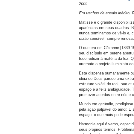
2009.
Em trechos de ensaio inédito, 
Matisse é o grande disponibili
aparências em seus quadros. Br
nunca terminamos de vê-lo e, c
razão sensível, sempre renovada
O que era em Cézanne [1839-190
seu discípulo em perene abertu
tudo reduzir à matéria da luz. 
arremata o projeto iluminista ao
Esta dispensa sumariamente out
ideia de Deus parece uma extrav
estrutura volátil do real, sua 
espaço é a feliz ambiguidade. 
promover acordos entre nós e c
Mundo em gerúndio, prodigiosa a
pela ação palpável do amor. E 
espaço -o que mais pode esper
Harmonia aqui é verbo, capacida
seus próprios termos. Problemas 