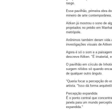
rasgo.
Esse pavilhão, primeira obra d
mineiro de arte contemporânea.
Aitken já mostrou o sono de a
projetados no prédio em Manha
metrópole.
Anônimos também deram vida a p
investigações visuais de Aitken
Agora é só o som e a paisagem q
descreve Aitken. "É imaterial, 
O pavilhão em círculo de Inhot
surgem nítidos só quando encara
de qualquer outro ângulo.
"Queria focar a percepção do e
artista. "Isso dá forma arquitet
Percepção expandida
É o ponto central que concentra
janela para um mundo percepti
expandida."