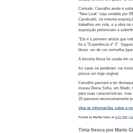
Contudo, Carvalho ainda é suba
"New Look" seja vendido por R$
Cavalcanti, na mesma exposição
trabalhos em vida, e a obra na 
exposição pertenciam a sobrinho
"Ele é o primeiro artista que t
foi a "Experiência nº 3". Segu
blusa: um de cor vermelha (que
A terceira blusa foi usada em o
As saias se perderam -na mostr
possui um traje original.
Carvalho passará a ter destaqu
museu Reina Sofía, em Madri, t
para suas características, mas p
20 passava necessariamente po
Veja as informações sobre a m
Posted by Marília Sales at
3:07 PM
|
Co
Tinta fresca por Mario Gi