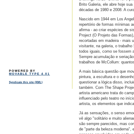
Brito Galeria, ele abre hoje sua
décadas de 1980 e 2008. A curad
Nascido em 1944 em Los Angele
repertório de formas mínimas a
afirma - ao criar espécies de 
Project (O Projeto das Formas)
recortadas em madeira - mais 
visitante, na galeria, o trabalh
todos iguais, como se fossem a
Sempre acumulação e seriação 
trabalhos de McCollum: quanto
A mais básica questão que move 
POWERED BY
MOVABLE TYPE 4.01
pintura, a escultura e o desenh
questionar a lógica disso, incl
Syndicate this site (XML)
também. Com The Shape Projec
artista americano trata do camp
influenciado pelo teatro no iní
artista, os elementos que indi
Já as sensações, o senso emoci
vê algo "solitário e muito ali
são sempre parecidos, mas com 
de "parte da beleza moderna", 