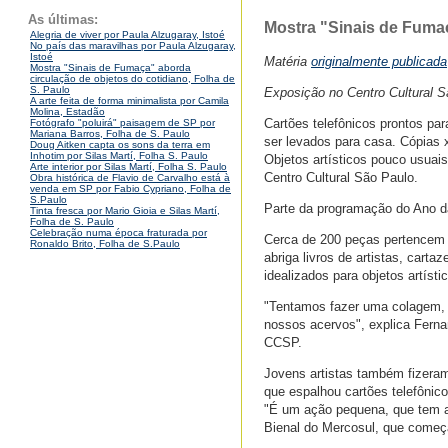
As últimas:
Mostra "Sinais de Fumaç
Alegria de viver por Paula Alzugaray, Istoé
No país das maravilhas por Paula Alzugaray,
Istoé
Matéria
originalmente publicada
Mostra "Sinais de Fumaça" aborda
circulação de objetos do cotidiano, Folha de
S. Paulo
Exposição no Centro Cultural S
A arte feita de forma minimalista por Camila
Molina, Estadão
Cartões telefônicos prontos pa
Fotógrafo "poluirá" paisagem de SP por
Mariana Barros, Folha de S. Paulo
ser levados para casa. Cópias x
Doug Aitken capta os sons da terra em
Inhotim por Silas Martí, Folha S. Paulo
Objetos artísticos pouco usua
Arte interior por Silas Martí, Folha S. Paulo
Centro Cultural São Paulo.
Obra histórica de Flavio de Carvalho está à
venda em SP por Fabio Cypriano, Folha de
S.Paulo
Parte da programação do Ano da 
Tinta fresca por Mario Gioia e Silas Martí,
Folha de S. Paulo
Celebração numa época fraturada por
Cerca de 200 peças pertencem a
Ronaldo Brito, Folha de S.Paulo
abriga livros de artistas, cart
idealizados para objetos artíst
"Tentamos fazer uma colagem, 
nossos acervos", explica Fern
CCSP.
Jovens artistas também fizeram
que espalhou cartões telefônico
"É um ação pequena, que tem a 
Bienal do Mercosul, que começ