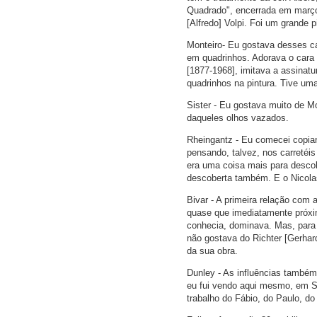
Quadrado", encerrada em março 
[Alfredo] Volpi. Foi um grande pi
Monteiro- Eu gostava desses c
em quadrinhos. Adorava o cara
[1877-1968], imitava a assinat
quadrinhos na pintura. Tive uma
Sister - Eu gostava muito de M
daqueles olhos vazados.
Rheingantz - Eu comecei copian
pensando, talvez, nos carretéis
era uma coisa mais para descobr
descoberta também. E o Nicola
Bivar - A primeira relação com 
quase que imediatamente próxi
conhecia, dominava. Mas, para
não gostava do Richter [Gerhard
da sua obra.
Dunley - As influências també
eu fui vendo aqui mesmo, em S
trabalho do Fábio, do Paulo, do