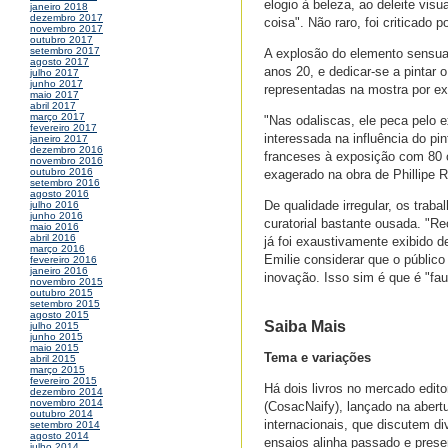
elogio à beleza, ao deleite vis
janeiro 2018
dezembro 2017
coisa". Não raro, foi criticado 
novembro 2017
outubro 2017
setembro 2017
A explosão do elemento sensual 
agosto 2017
anos 20, e dedicar-se a pintar 
julho 2017
junho 2017
representadas na mostra por ex
maio 2017
abril 2017
março 2017
"Nas odaliscas, ele peca pelo e
fevereiro 2017
interessada na influência do p
janeiro 2017
dezembro 2016
franceses à exposição com 80 
novembro 2016
outubro 2016
exagerado na obra de Phillipe R
setembro 2016
agosto 2016
De qualidade irregular, os trab
julho 2016
junho 2016
curatorial bastante ousada. "R
maio 2016
abril 2016
já foi exaustivamente exibido 
março 2016
Emilie considerar que o público
fevereiro 2016
janeiro 2016
inovação. Isso sim é que é "fau
novembro 2015
outubro 2015
setembro 2015
agosto 2015
Saiba Mais
julho 2015
junho 2015
maio 2015
Tema e variações
abril 2015
março 2015
fevereiro 2015
Há dois livros no mercado edit
dezembro 2014
novembro 2014
(CosacNaify), lançado na abertu
outubro 2014
internacionais, que discutem di
setembro 2014
agosto 2014
ensaios alinha passado e prese
julho 2014