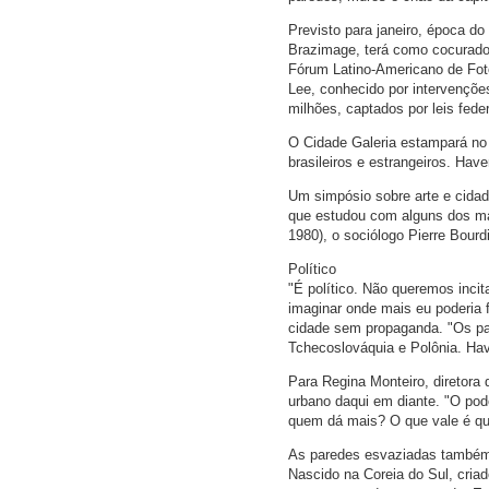
Previsto para janeiro, época do
Brazimage, terá como cocurador
Fórum Latino-Americano de Foto
Lee, conhecido por intervençõe
milhões, captados por leis fede
O Cidade Galeria estampará no 
brasileiros e estrangeiros. Have
Um simpósio sobre arte e cidad
que estudou com alguns dos mai
1980), o sociólogo Pierre Bourd
Político
"É político. Não queremos inc
imaginar onde mais eu poderia f
cidade sem propaganda. "Os pa
Tchecoslováquia e Polônia. Hav
Para Regina Monteiro, diretora
urbano daqui em diante. "O pod
quem dá mais? O que vale é que
As paredes esvaziadas também 
Nascido na Coreia do Sul, cria