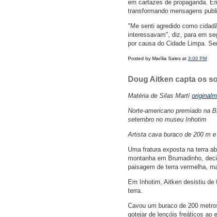
em cartazes de propaganda. Em 
transformando mensagens public
"Me senti agredido como cidad
interessavam", diz, para em se
por causa do Cidade Limpa. Será
Posted by Marília Sales at
3:00 PM
Doug Aitken capta os son
Matéria de Silas Martí
original
Norte-americano premiado na Bi
setembro no museu Inhotim
Artista cava buraco de 200 m e 
Uma fratura exposta na terra ab
montanha em Brumadinho, deci
paisagem de terra vermelha, m
Em Inhotim, Aitken desistiu de 
terra.
Cavou um buraco de 200 metros 
gotejar de lençóis freáticos ao