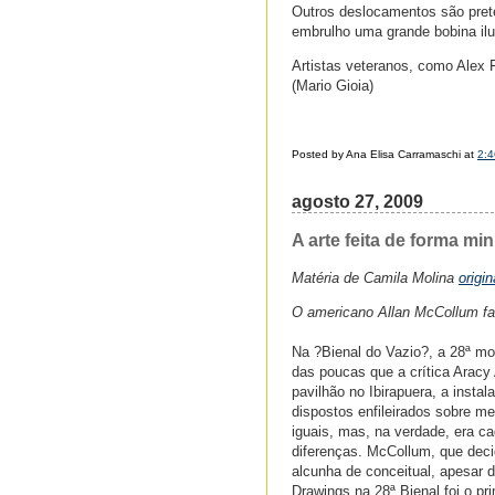
Outros deslocamentos são prete
embrulho uma grande bobina ilu
Artistas veteranos, como Alex 
(Mario Gioia)
Posted by Ana Elisa Carramaschi at
2:
agosto 27, 2009
A arte feita de forma mi
Matéria de Camila Molina
origi
O americano Allan McCollum faz
Na ?Bienal do Vazio?, a 28ª m
das poucas que a crítica Aracy 
pavilhão no Ibirapuera, a inst
dispostos enfileirados sobre m
iguais, mas, na verdade, era c
diferenças. McCollum, que deci
alcunha de conceitual, apesar d
Drawings na 28ª Bienal foi o pr