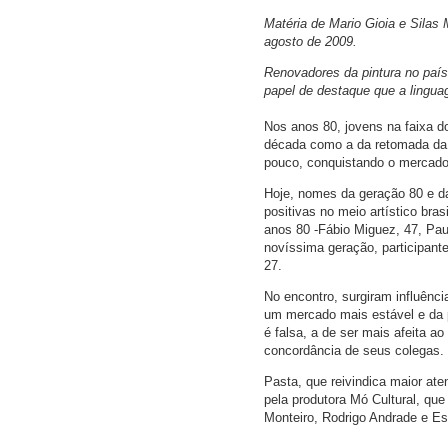
Matéria de Mario Gioia e Silas 
agosto de 2009.
Renovadores da pintura no país
papel de destaque que a linguag
Nos anos 80, jovens na faixa do
década como a da retomada da p
pouco, conquistando o mercado, a
Hoje, nomes da geração 80 e d
positivas no meio artístico bra
anos 80 -Fábio Miguez, 47, Paul
novíssima geração, participante
27.
No encontro, surgiram influênc
um mercado mais estável e da p
é falsa, a de ser mais afeita 
concordância de seus colegas. 
Pasta, que reivindica maior ate
pela produtora Mó Cultural, que
Monteiro, Rodrigo Andrade e Es