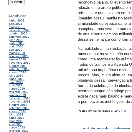
recôncavo baiano. O evento tem
relação entre arte e política 
artísticas e que colocam em pe
Arquivos:
Joaquim possui manifesto assin
junho 2021
similaridade do espaço da feira
abril 2021
março 2021
asséptica, mas viva em sua dinâ
dezembro 2020
de arte e seus biombos milioná
outubro 2020
setembro 2020
dessa semelhança como forma 
julho 2020
junho 2020
maio 2020
Na realidade a manifestação real
abril 2020
março 2020
museus muitas vezes não conseg
fevereiro 2020
como uma manifestação efêmera
janeiro 2020
novembro 2019
Todos os Santos e a Avenida Os
outubro 2019
mil m², sua importância é vita
setembro 2019
agosto 2019
preços. Mas, muito além de uma
julho 2019
junho 2019
objetivos dessa intervenção ar
maio 2019
forma de celebração da identid
abril 2019
março 2019
acertado porque não atinge pes
fevereiro 2019
janeiro 2019
existe nada mais baiano e menos
dezembro 2018
é permeável as instituições de a
novembro 2018
outubro 2018
setembro 2018
Posted by Marília Sales at
1:42 PM
agosto 2018
julho 2018
junho 2018
maio 2018
abril 2018
março 2018
envio de conteúdo_
cadastre-se_
fevereiro 2018