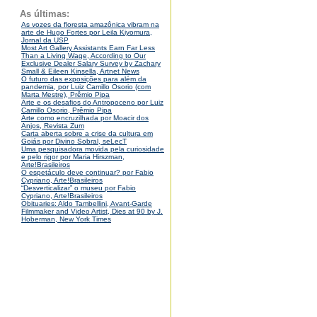
As últimas:
As vozes da floresta amazônica vibram na
arte de Hugo Fortes por Leila Kiyomura,
Jornal da USP
Most Art Gallery Assistants Earn Far Less
Than a Living Wage, According to Our
Exclusive Dealer Salary Survey by Zachary
Small & Eileen Kinsella, Artnet News
O futuro das exposições para além da
pandemia, por Luiz Camillo Osorio (com
Marta Mestre), Prêmio Pipa
Arte e os desafios do Antropoceno por Luiz
Camillo Osorio, Prêmio Pipa
Arte como encruzilhada por Moacir dos
Anjos, Revista Zum
Carta aberta sobre a crise da cultura em
Goiás por Divino Sobral, seLecT
Uma pesquisadora movida pela curiosidade
e pelo rigor por Maria Hirszman,
Arte!Brasileiros
O espetáculo deve continuar? por Fabio
Cypriano, Arte!Brasileiros
“Desverticalizar” o museu por Fabio
Cypriano, Arte!Brasileiros
Obituaries: Aldo Tambellini, Avant-Garde
Filmmaker and Video Artist, Dies at 90 by J.
Hoberman, New York Times