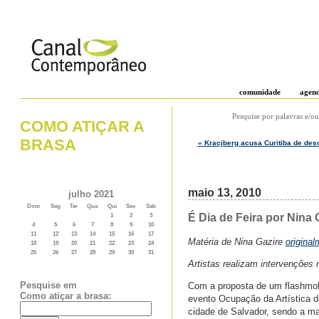
comunidade
agen
Pesquise por palavras e/ou
COMO ATIÇAR A
BRASA
« Kracjberg acusa Curitiba de desc
maio 13, 2010
julho 2021
Dom
Seg
Ter
Qua
Qui
Sex
Sab
É Dia de Feira por Nina G
1
2
3
4
5
6
7
8
9
10
11
12
13
14
15
16
17
Matéria de Nina Gazire
origina
18
19
20
21
22
23
24
25
26
27
28
29
30
31
Artistas realizam intervenções 
Pesquise em
Com a proposta de um flashmob e
Como atiçar a brasa:
evento Ocupação da Artística da
cidade de Salvador, sendo a ma