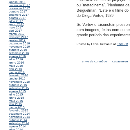
janeiro 2018
ou “metacinema”. “Nenhuma das i
dezembro 2017
novembro 2017
Beiguelman. “Este é o filme do
outubro 2017
setembro 2017
de Dziga Vertov, 1929.
agosto 2017
julho 2017
Se Vertov e Eisenstein pressen
junho 2017
maio 2017
com imagens, feitas com ou se
abril 2017
março 2017
grande período das experiment
fevereiro 2017
janeiro 2017
dezembro 2016
Posted by Fábio Tremonte at
3:59 PM
novembro 2016
outubro 2016
setembro 2016
agosto 2016
julho 2016
envio de conteúdo_
cadastre-se_
junho 2016
maio 2016
abril 2016
março 2016
fevereiro 2016
janeiro 2016
novembro 2015
outubro 2015
setembro 2015
agosto 2015
julho 2015
junho 2015
maio 2015
abril 2015
março 2015
fevereiro 2015
dezembro 2014
novembro 2014
outubro 2014
setembro 2014
agosto 2014
julho 2014