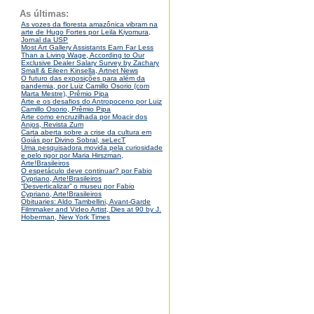
As últimas:
As vozes da floresta amazônica vibram na
arte de Hugo Fortes por Leila Kiyomura,
Jornal da USP
Most Art Gallery Assistants Earn Far Less
Than a Living Wage, According to Our
Exclusive Dealer Salary Survey by Zachary
Small & Eileen Kinsella, Artnet News
O futuro das exposições para além da
pandemia, por Luiz Camillo Osorio (com
Marta Mestre), Prêmio Pipa
Arte e os desafios do Antropoceno por Luiz
Camillo Osorio, Prêmio Pipa
Arte como encruzilhada por Moacir dos
Anjos, Revista Zum
Carta aberta sobre a crise da cultura em
Goiás por Divino Sobral, seLecT
Uma pesquisadora movida pela curiosidade
e pelo rigor por Maria Hirszman,
Arte!Brasileiros
O espetáculo deve continuar? por Fabio
Cypriano, Arte!Brasileiros
“Desverticalizar” o museu por Fabio
Cypriano, Arte!Brasileiros
Obituaries: Aldo Tambellini, Avant-Garde
Filmmaker and Video Artist, Dies at 90 by J.
Hoberman, New York Times