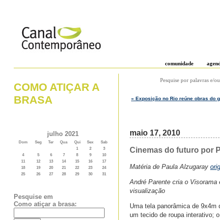
comunidade
agen
Pesquise por palavras e/ou
COMO ATIÇAR A
BRASA
« Exposição no Rio reúne obras do g
maio 17, 2010
julho 2021
Dom
Seg
Ter
Qua
Qui
Sex
Sab
Cinemas do futuro por P
1
2
3
4
5
6
7
8
9
10
11
12
13
14
15
16
17
Matéria de Paula Alzugaray
ori
18
19
20
21
22
23
24
25
26
27
28
29
30
31
André Parente cria o Visorama 
visualização
Pesquise em
Como atiçar a brasa:
Uma tela panorâmica de 9x4m d
um tecido de roupa interativo; 