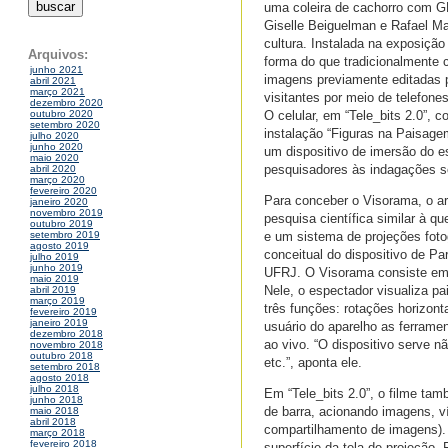
uma coleira de cachorro com G
Giselle Beiguelman e Rafael Mar
cultura. Instalada na exposição
Arquivos:
forma do que tradicionalmente
junho 2021
imagens previamente editadas p
abril 2021
março 2021
visitantes por meio de telefone
dezembro 2020
O celular, em “Tele_bits 2.0”,
outubro 2020
setembro 2020
instalação “Figuras na Paisagem
julho 2020
junho 2020
um dispositivo de imersão do e
maio 2020
pesquisadores às indagações so
abril 2020
março 2020
fevereiro 2020
Para conceber o Visorama, o ar
janeiro 2020
novembro 2019
pesquisa científica similar à q
outubro 2019
e um sistema de projeções foto
setembro 2019
agosto 2019
conceitual do dispositivo de P
julho 2019
junho 2019
UFRJ. O Visorama consiste em 
maio 2019
Nele, o espectador visualiza 
abril 2019
março 2019
três funções: rotações horizon
fevereiro 2019
janeiro 2019
usuário do aparelho as ferrame
dezembro 2018
ao vivo. “O dispositivo serve 
novembro 2018
outubro 2018
etc.”, aponta ele.
setembro 2018
agosto 2018
julho 2018
Em “Tele_bits 2.0”, o filme tam
junho 2018
de barra, acionando imagens, v
maio 2018
abril 2018
compartilhamento de imagens). 
março 2018
fevereiro 2018
superfície da tela de projeção.