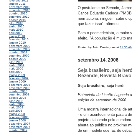
fevereiro 2011
janeiro 2011
dezembro 2010
O postulante ao Senado, Jarba
novembro 2010
Carlos Eduardo Cadoca (PMDB),
outubro 2010
setembro 2010
nem autoria, ninguém sabe o qu
agosto 2010
que fazer isso", afirmou.
julho 2010
junho 2010
maio 2010
Para o peemedebista, o maior v
abril 2010
março 2010
efeito. "A população é muito ma
fevereiro 2010
janeiro 2010
dezembro 2009
Posted by João Domingues at
11:35 A
novembro 2009
outubro 2009
setembro 2009
agosto 2009
setembro 14, 2006
julho 2009
junho 2009
maio 2009
Seja brasileiro, seja he
abril 2009
Rezende, Revista Bravo
março 2009
fevereiro 2009
janeiro 2009
dezembro 2008
Seja brasileiro, seja herói
novembro 2008
outubro 2008
Entrevista de Lisette Lagnado
setembro 2008
agosto 2008
edição de setembro de 2006
julho 2008
junho 2008
maio 2008
Uma mostra internacional de a
abril 2008
- e um acontecimento para a di
março 2008
fevereiro 2008
projeto elaborado pela curadora
janeiro 2008
dezembro 2007
aberta ao público no próximo m
novembro 2007
de um modelo que faz do debate
outubro 2007