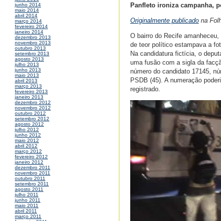
Panfleto ironiza campanha, 
junho 2014
maio 2014
abril 2014
Originalmente publicado
na Folh
março 2014
fevereiro 2014
janeiro 2014
O bairro do Recife amanheceu,
dezembro 2013
novembro 2013
de teor político estampava a fo
outubro 2013
Na candidatura fictícia, o dep
setembro 2013
agosto 2013
uma fusão com a sigla da facçã
julho 2013
junho 2013
número do candidato 17145, núm
maio 2013
PSDB (45). A numeração poderia
abril 2013
março 2013
registrado.
fevereiro 2013
janeiro 2013
dezembro 2012
novembro 2012
outubro 2012
setembro 2012
agosto 2012
julho 2012
junho 2012
maio 2012
abril 2012
março 2012
fevereiro 2012
janeiro 2012
dezembro 2011
novembro 2011
outubro 2011
setembro 2011
agosto 2011
julho 2011
junho 2011
maio 2011
abril 2011
março 2011