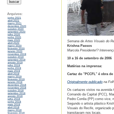
Arquivos:
junho 2021
abril 2021
março 2021
dezembro 2020
outubro 2020
setembro 2020
julho 2020
junho 2020
maio 2020
Semana de Artes Visuais do Re
abril 2020
Krishna Passos
março 2020
fevereiro 2020
Marcola Presidente!? Interven
janeiro 2020
novembro 2019
outubro 2019
10 a 16 de setembro de 2006
setembro 2019
agosto 2019
julho 2019
Matérias na imprensa:
junho 2019
maio 2019
Cartaz do "PCCFL" é obra de 
abril 2019
março 2019
fevereiro 2019
Originalmente publicado
na Folh
janeiro 2019
dezembro 2018
novembro 2018
Os cartazes vistos na avenida 
outubro 2018
setembro 2018
Comando da Capital (PCC), Marc
agosto 2018
Pedro Corrêa (PP) como vice, nã
julho 2018
junho 2018
Segundo o artista plástico Kri
maio 2018
abril 2018
Visuais do Recife, organizado p
março 2018
transitavam nos locais.
fevereiro 2018