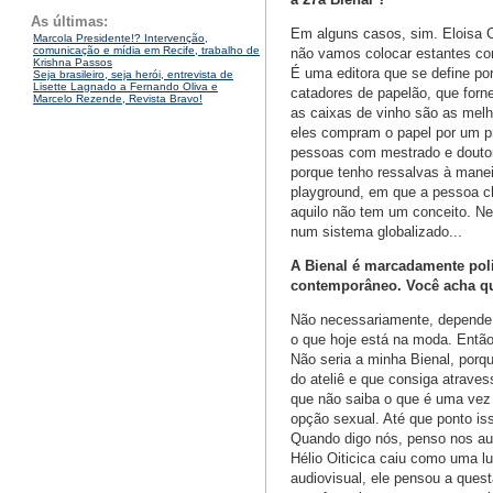
As últimas:
Em alguns casos, sim. Eloisa C
Marcola Presidente!? Intervenção,
comunicação e mídia em Recife, trabalho de
não vamos colocar estantes com
Krishna Passos
É uma editora que se define po
Seja brasileiro, seja herói, entrevista de
Lisette Lagnado a Fernando Oliva e
catadores de papelão, que forn
Marcelo Rezende, Revista Bravo!
as caixas de vinho são as melh
eles compram o papel por um p
pessoas com mestrado e douto
porque tenho ressalvas à manei
playground, em que a pessoa ch
aquilo não tem um conceito. Ne
num sistema globalizado...
A Bienal é marcadamente poli
contemporâneo. Você acha qu
Não necessariamente, depende 
o que hoje está na moda. Então
Não seria a minha Bienal, porque
do ateliê e que consiga atraves
que não saiba o que é uma vez 
opção sexual. Até que ponto is
Quando digo nós, penso nos au
Hélio Oiticica caiu como uma l
audiovisual, ele pensou a ques