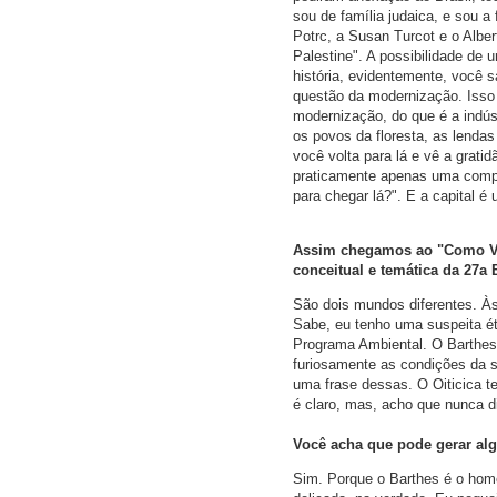
sou de família judaica, e sou a
Potrc, a Susan Turcot e o Albe
Palestine". A possibilidade de u
história, evidentemente, você s
questão da modernização. Isso
modernização, do que é a indúst
os povos da floresta, as lenda
você volta para lá e vê a grati
praticamente apenas uma compa
para chegar lá?". E a capital é
Assim chegamos ao "Como Vive
conceitual e temática da 27a
São dois mundos diferentes. À
Sabe, eu tenho uma suspeita éti
Programa Ambiental. O Barthes é
furiosamente as condições da 
uma frase dessas. O Oiticica t
é claro, mas, acho que nunca d
Você acha que pode gerar alg
Sim. Porque o Barthes é o home