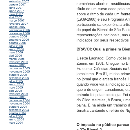
setembro 2007
seminários abertos, residência
agosto 2007
julho 2007
título de um curso dado pelo se
junho 2007
sobre o ritmo de cada um frente
maio 2007
abril 2007
(1939-1980) e seu Programa Amb
março 2007
fevereiro 2007
participante da experiência artí
janeiro 2007
do papel da Bienal de São Paul
dezembro 2006
novembro 2006
representações nacionais, nas 
outubro 2006
indicados por seus respectivos
setembro 2006
agosto 2006
julho 2006
BRAVO!: Qual a primeira Bien
junho 2006
maio 2006
abril 2006
Lisette Lagnado: Como vocês sab
março 2006
fevereiro 2006
Zanini, em 1981. Cheguei no Br
janeiro 2006
Eu cursei Ciências Sociais na 
dezembro 2005
novembro 2005
jornalismo. Em 81, minha primei
outubro 2005
setembro 2005
no jornal que o artista francês
julho 2005
quando você via a indicação Lib
junho 2005
maio 2005
que é de origem canadense, era
abril 2005
fevereiro 2005
entrada foi pela sociologia. Fo
janeiro 2005
do Cildo Meireles, A Bruxa, um
dezembro 2004
novembro 2004
palha. E há ainda um trabalho 
outubro 2004
Sinatra cantando o refrão de N
setembro 2004
agosto 2004
julho 2004
junho 2004
maio 2004
O impacto no público parece
a 27a Bienal ?