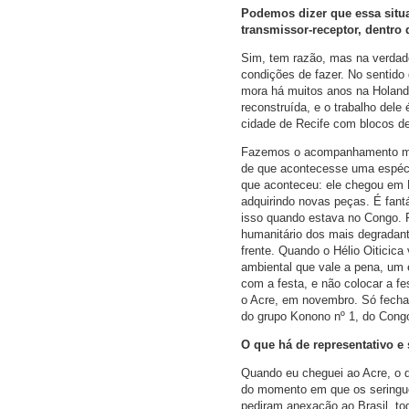
Podemos dizer que essa situa
transmissor-receptor, dentro 
Sim, tem razão, mas na verdade
condições de fazer. No sentido
mora há muitos anos na Holanda
reconstruída, e o trabalho dele
cidade de Recife com blocos de
Fazemos o acompanhamento mais
de que acontecesse uma espéci
que aconteceu: ele chegou em 
adquirindo novas peças. É fantá
isso quando estava no Congo. F
humanitário dos mais degradante
frente. Quando o Hélio Oiticic
ambiental que vale a pena, um 
com a festa, e não colocar a fe
o Acre, em novembro. Só fecha
do grupo Konono nº 1, do Congo
O que há de representativo e
Quando eu cheguei ao Acre, o qu
do momento em que os seringuei
pediram anexação ao Brasil, to