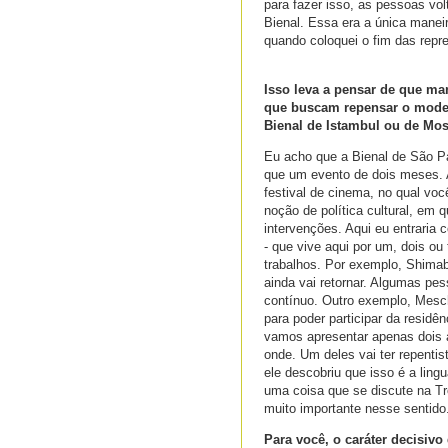
para fazer isso, as pessoas vol
Bienal. Essa era a única maneir
quando coloquei o fim das repre
Isso leva a pensar de que ma
que buscam repensar o model
Bienal de Istambul ou de Mo
Eu acho que a Bienal de São Pa
que um evento de dois meses. 
festival de cinema, no qual vo
noção de política cultural, em 
intervenções. Aqui eu entraria c
- que vive aqui por um, dois o
trabalhos. Por exemplo, Shimab
ainda vai retornar. Algumas p
contínuo. Outro exemplo, Mesch
para poder participar da resid
vamos apresentar apenas dois a
onde. Um deles vai ter repentist
ele descobriu que isso é a ling
uma coisa que se discute na Tro
muito importante nesse sentido
Para você, o caráter decisivo