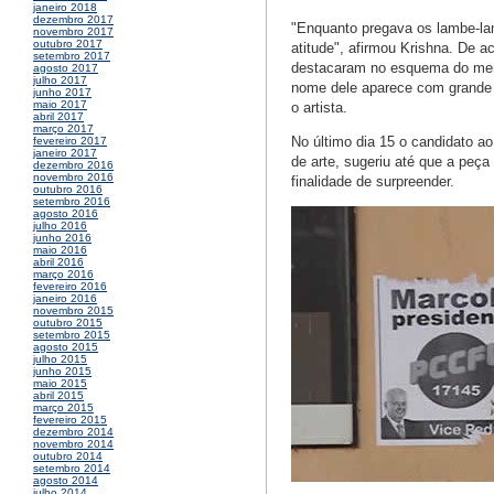
janeiro 2018
dezembro 2017
"Enquanto pregava os lambe-la
novembro 2017
outubro 2017
atitude", afirmou Krishna. De 
setembro 2017
destacaram no esquema do mensa
agosto 2017
julho 2017
nome dele aparece com grande 
junho 2017
maio 2017
o artista.
abril 2017
março 2017
No último dia 15 o candidato 
fevereiro 2017
janeiro 2017
de arte, sugeriu até que a peça
dezembro 2016
novembro 2016
finalidade de surpreender.
outubro 2016
setembro 2016
agosto 2016
julho 2016
junho 2016
maio 2016
abril 2016
março 2016
fevereiro 2016
janeiro 2016
novembro 2015
outubro 2015
setembro 2015
agosto 2015
julho 2015
junho 2015
maio 2015
abril 2015
março 2015
fevereiro 2015
dezembro 2014
novembro 2014
outubro 2014
setembro 2014
agosto 2014
julho 2014