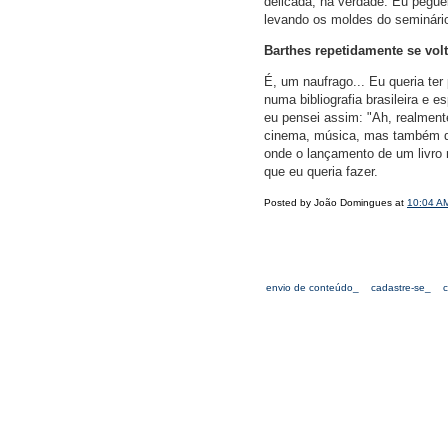
delicada, na verdade. Eu pegue
levando os moldes do seminário
Barthes repetidamente se vol
É, um naufrago... Eu queria te
numa bibliografia brasileira e
eu pensei assim: "Ah, realment
cinema, música, mas também que
onde o lançamento de um livro 
que eu queria fazer.
Posted by João Domingues at
10:04 A
envio de conteúdo_
cadastre-se_