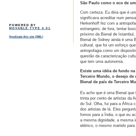
São Paulo como o eco de um 
Com certeza. Eu diria que é um
significava acreditar num pens
Herkenhoff fez com a antropofag
POWERED BY
estrangeiro, de fora, tentar b
MOVABLE TYPE 4.01
próximo da Bienal de Istambul,
Syndicate this site (XML)
Bienal de Sidney ainda é uma B
cultural, que foi um esforço q
antropofagia como um dispositi
questão da caracterização cult
que tem uma autonomia.
Existe uma idéia de fundo na 
Terceiro Mundo, o desejo de
Bienal de país de Terceiro Mu
Eu acho que é uma Bienal que t
trinta por cento de artistas d
do Sul. Olha, fui para a Áfric
dos artistas de lá. Eles pergun
fomos para a Índia, o que eu a
a mesma dignidade, a mesma i
elétrico, o mesmo martelo para