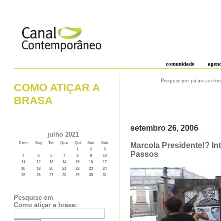
comunidade
agen
Pesquise por palavras e/ou
COMO ATIÇAR A
BRASA
setembro 26, 2006
julho 2021
Dom
Seg
Ter
Qua
Qui
Sex
Sab
Marcola Presidente!? In
1
2
3
Passos
4
5
6
7
8
9
10
11
12
13
14
15
16
17
18
19
20
21
22
23
24
25
26
27
28
29
30
31
Pesquise em
Como atiçar a brasa: