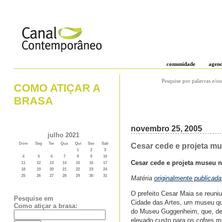
comunidade
agen
Pesquise por palavras e/ou
COMO ATIÇAR A
BRASA
novembro 25, 2005
julho 2021
Dom
Seg
Ter
Qua
Qui
Sex
Sab
Cesar cede e projeta m
1
2
3
4
5
6
7
8
9
10
Cesar cede e projeta museu 
11
12
13
14
15
16
17
18
19
20
21
22
23
24
25
26
27
28
29
30
31
Matéria
originalmente publicada
O prefeito Cesar Maia se reuniu
Pesquise em
Cidade das Artes, um museu que
Como atiçar a brasa:
do Museu Guggenheim, que, def
elevado custo para os cofres m