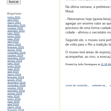
Na última semana, a prefeitura 
Mauá.
Arquivos:
junho 2021
- Retomamos hoje (quinta-feira)
abril 2021
março 2021
agregar um enorme valor ao que
dezembro 2020
processo de uma forma cuidado
outubro 2020
setembro 2020
cidade - afirmou o secretário m
julho 2020
junho 2020
maio 2020
Segundo ele, o museu será port
abril 2020
de volta para o Rio a tradição 
março 2020
fevereiro 2020
janeiro 2020
O museu terá áreas de exposição
novembro 2019
outubro 2019
acompanhar, ao vivo, a execuçã
setembro 2019
agosto 2019
julho 2019
Posted by João Domingues at
11:36 A
junho 2019
maio 2019
abril 2019
março 2019
fevereiro 2019
janeiro 2019
dezembro 2018
envio de conteúdo_
cadastre-se_
novembro 2018
outubro 2018
setembro 2018
agosto 2018
julho 2018
junho 2018
maio 2018
abril 2018
março 2018
fevereiro 2018