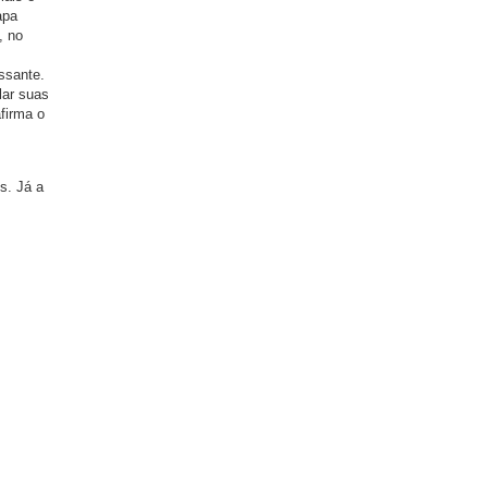
apa
, no
ssante.
lar suas
afirma o
s. Já a