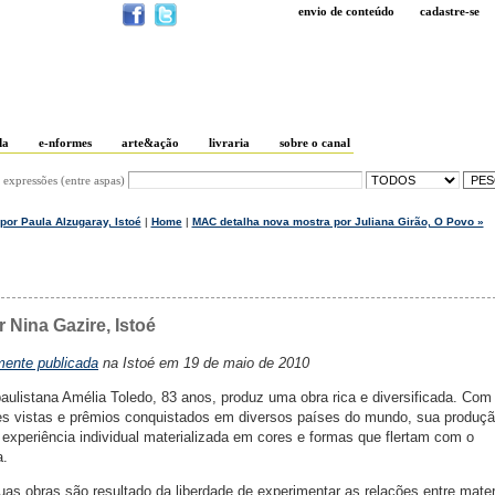
envio de conteúdo
cadastre-se
da
e-nformes
arte&ação
livraria
sobre o canal
 expressões (entre aspas)
 por Paula Alzugaray, Istoé
|
Home
|
MAC detalha nova mostra por Juliana Girão, O Povo »
r Nina Gazire, Istoé
lmente publicada
na Istoé em 19 de maio de 2010
paulistana Amélia Toledo, 83 anos, produz uma obra rica e diversificada. Com
ições vistas e prêmios conquistados em diversos países do mundo, sua produç
experiência individual materializada em cores e formas que flertam com o
a.
uas obras são resultado da liberdade de experimentar as relações entre mater