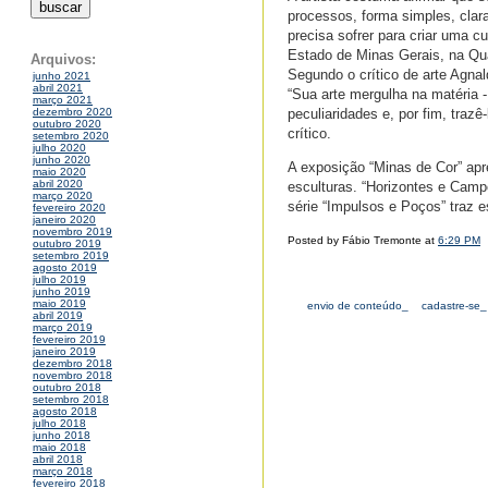
processos, forma simples, cla
precisa sofrer para criar uma cu
Estado de Minas Gerais, na Qua
Arquivos:
Segundo o crítico de arte Agna
junho 2021
abril 2021
“Sua arte mergulha na matéria - 
março 2021
peculiaridades e, por fim, trazê
dezembro 2020
outubro 2020
crítico.
setembro 2020
julho 2020
junho 2020
A exposição “Minas de Cor” apr
maio 2020
abril 2020
esculturas. “Horizontes e Camp
março 2020
série “Impulsos e Poços” traz 
fevereiro 2020
janeiro 2020
novembro 2019
Posted by Fábio Tremonte at
6:29 PM
outubro 2019
setembro 2019
agosto 2019
julho 2019
junho 2019
maio 2019
envio de conteúdo_
cadastre-se_
abril 2019
março 2019
fevereiro 2019
janeiro 2019
dezembro 2018
novembro 2018
outubro 2018
setembro 2018
agosto 2018
julho 2018
junho 2018
maio 2018
abril 2018
março 2018
fevereiro 2018