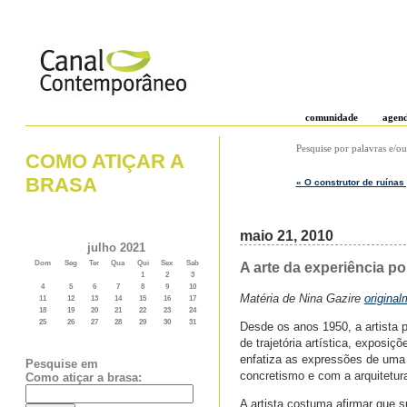
comunidade
agen
Pesquise por palavras e/ou
COMO ATIÇAR A
BRASA
« O construtor de ruínas
maio 21, 2010
julho 2021
Dom
Seg
Ter
Qua
Qui
Sex
Sab
A arte da experiência po
1
2
3
4
5
6
7
8
9
10
Matéria de Nina Gazire
origina
11
12
13
14
15
16
17
18
19
20
21
22
23
24
25
26
27
28
29
30
31
Desde os anos 1950, a artista 
de trajetória artística, expos
enfatiza as expressões de uma 
Pesquise em
concretismo e com a arquitetur
Como atiçar a brasa:
A artista costuma afirmar que s