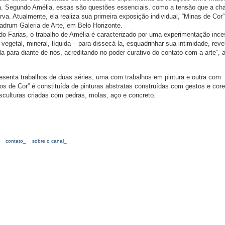
ra. Segundo Amélia, essas são questões essenciais, como a tensão que a ch
rva. Atualmente, ela realiza sua primeira exposição individual, “Minas de Cor”
drum Galeria de Arte, em Belo Horizonte.
ldo Farias, o trabalho de Amélia é caracterizado por uma experimentação ince
vegetal, mineral, líquida – para dissecá-la, esquadrinhar sua intimidade, reve
-la para diante de nós, acreditando no poder curativo do contato com a arte”, 
esenta trabalhos de duas séries, uma com trabalhos em pintura e outra com
os de Cor” é constituída de pinturas abstratas construídas com gestos e core
esculturas criadas com pedras, molas, aço e concreto.
contato_
sobre o canal_