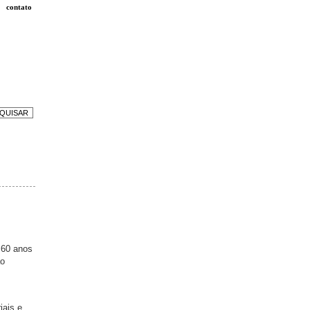
contato
 60 anos
ão
iais e