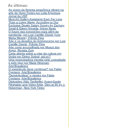
As últimas:
As vozes da floresta amazônica vibram na
arte de Hugo Fortes por Leila Kiyomura,
Jornal da USP
Most Art Gallery Assistants Earn Far Less
Than a Living Wage, According to Our
Exclusive Dealer Salary Survey by Zachary
Small & Eileen Kinsella, Artnet News
O futuro das exposições para além da
pandemia, por Luiz Camillo Osorio (com
Marta Mestre), Prêmio Pipa
Arte e os desafios do Antropoceno por Luiz
Camillo Osorio, Prêmio Pipa
Arte como encruzilhada por Moacir dos
Anjos, Revista Zum
Carta aberta sobre a crise da cultura em
Goiás por Divino Sobral, seLecT
Uma pesquisadora movida pela curiosidade
e pelo rigor por Maria Hirszman,
Arte!Brasileiros
O espetáculo deve continuar? por Fabio
Cypriano, Arte!Brasileiros
“Desverticalizar” o museu por Fabio
Cypriano, Arte!Brasileiros
Obituaries: Aldo Tambellini, Avant-Garde
Filmmaker and Video Artist, Dies at 90 by J.
Hoberman, New York Times