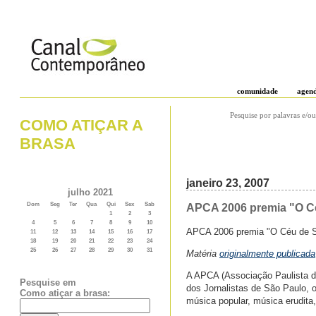
comunidade
agen
Pesquise por palavras e/ou
COMO ATIÇAR A
BRASA
janeiro 23, 2007
julho 2021
Dom
Seg
Ter
Qua
Qui
Sex
Sab
APCA 2006 premia "O Cé
1
2
3
4
5
6
7
8
9
10
APCA 2006 premia "O Céu de Su
11
12
13
14
15
16
17
18
19
20
21
22
23
24
25
26
27
28
29
30
31
Matéria
originalmente publicada
A APCA (Associação Paulista do
Pesquise em
dos Jornalistas de São Paulo, o
Como atiçar a brasa:
música popular, música erudita, r