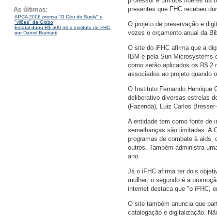
professor e um dos líderes da 
presentes que FHC recebeu dura
As últimas:
APCA 2006 premia "O Céu de Suely" e
"vilões" da Globo
O projeto de preservação e digi
Estatal doou R$ 500 mil a instituto de FHC,
vezes o orçamento anual da Bib
por Daniel Bramatti
O site do iFHC afirma que a di
IBM e pela Sun Microsystems do
como serão aplicados os R$ 2 m
associados ao projeto quando 
O Instituto Fernando Henrique
deliberativo diversas estrelas
(Fazenda), Luiz Carlos Bresser
A entidade tem como fonte de i
semelhanças são limitadas. A O
programas de combate à aids, d
outros. Também administra uma 
ano.
Já o iFHC afirma ter dois objet
mulher; o segundo é a promoção 
internet destaca que "o iFHC, e
O site também anuncia que part
catalogação e digitalização. Nã