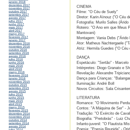
janeiro 2018
dezembro 2017
CINEMA
novembro 2017
Filme: "O Céu de Suely"
outubro 2017
setembro 2017
Diretor: Karin Aïnouz ("O Céu d
agosto 2017
julho 2017
Fotografia: Murilo Salles (Árido
junho 2017
Roteiro: "O Ano em que Meus Pa
maio 2017
abril 2017
Mantovani)
março 2017
fevereiro 2017
Montagem: Vania Debs ("Árido 
janeiro 2017
Ator: Matheus Nachtergaele ("T
dezembro 2016
novembro 2016
Atriz: Hermila Guedes ("O Céu 
outubro 2016
setembro 2016
agosto 2016
DANÇA
julho 2016
Espetáculo: "Sertão" - Marcelo 
junho 2016
maio 2016
Intérpretes: Diogo Granato e Sh
abril 2016
março 2016
Revelação: Alexandre Tripician
fevereiro 2016
Dança para Crianças: "Balangan
janeiro 2016
novembro 2015
Iluminação: André Boll
outubro 2015
Novos Circuitos: Sala Crisant
setembro 2015
agosto 2015
julho 2015
LITERATURA
junho 2015
maio 2015
Romance: "O Movimento Perdula
abril 2015
março 2015
Contos: "A Máquina de Ser" - Jo
fevereiro 2015
Tradução: "O Exército de Caval
dezembro 2014
novembro 2014
Biografia: "Pretobrás" - Luiz C
outubro 2014
Infanto-juvenil: "O Flautista Mi
setembro 2014
agosto 2014
Poesia: "Poesia Reunida" - Ori
julho 2014