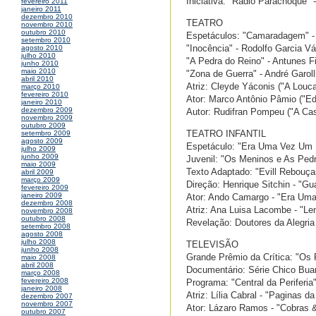
Iniciativa: "Rádio Parachoque"
fevereiro 2011
janeiro 2011
dezembro 2010
TEATRO
novembro 2010
outubro 2010
Espetáculos: "Camaradagem" - 
setembro 2010
"Inocência" - Rodolfo Garcia V
agosto 2010
julho 2010
"A Pedra do Reino" - Antunes F
junho 2010
maio 2010
"Zona de Guerra" - André Garoll
abril 2010
Atriz: Cleyde Yáconis ("A Louca
março 2010
fevereiro 2010
Ator: Marco Antônio Pâmio ("E
janeiro 2010
dezembro 2009
Autor: Rudifran Pompeu ("A Ca
novembro 2009
outubro 2009
TEATRO INFANTIL
setembro 2009
agosto 2009
Espetáculo: "Era Uma Vez Um R
julho 2009
junho 2009
Juvenil: "Os Meninos e As Pedr
maio 2009
Texto Adaptado: "Evill Rebouças
abril 2009
março 2009
Direção: Henrique Sitchin - "Gu
fevereiro 2009
janeiro 2009
Ator: Ando Camargo - "Era Um
dezembro 2008
Atriz: Ana Luisa Lacombe - "Le
novembro 2008
outubro 2008
Revelação: Doutores da Alegria
setembro 2008
agosto 2008
julho 2008
TELEVISÃO
junho 2008
Grande Prêmio da Crítica: "Os
maio 2008
abril 2008
Documentário: Série Chico Buar
março 2008
fevereiro 2008
Programa: "Central da Periferia
janeiro 2008
Atriz: Lília Cabral - "Paginas d
dezembro 2007
novembro 2007
Ator: Lázaro Ramos - "Cobras &
outubro 2007