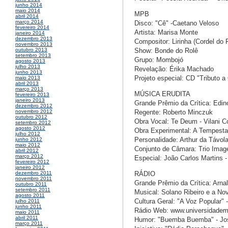
junho 2014
maio 2014
MPB
abril 2014
março 2014
Disco: "Cê" -Caetano Veloso
fevereiro 2014
Artista: Marisa Monte
janeiro 2014
dezembro 2013
Compositor: Lirinha (Cordel do
novembro 2013
Show: Bonde do Rolê
outubro 2013
setembro 2013
Grupo: Mombojó
agosto 2013
julho 2013
Revelação: Érika Machado
junho 2013
Projeto especial: CD "Tributo a
maio 2013
abril 2013
março 2013
MÚSICA ERUDITA
fevereiro 2013
janeiro 2013
Grande Prêmio da Crítica: Edin
dezembro 2012
Regente: Roberto Minczuk
novembro 2012
outubro 2012
Obra Vocal: Te Deum - Vilani C
setembro 2012
agosto 2012
Obra Experimental: A Tempesta
julho 2012
Personalidade: Arthur da Távol
junho 2012
maio 2012
Conjunto de Câmara: Trio Image
abril 2012
março 2012
Especial: João Carlos Martins 
fevereiro 2012
janeiro 2012
RÁDIO
dezembro 2011
novembro 2011
Grande Prêmio da Crítica: Arna
outubro 2011
setembro 2011
Musical: Solano Ribeiro e a No
agosto 2011
Cultura Geral: "A Voz Popular" 
julho 2011
junho 2011
Rádio Web: www.universidademe
maio 2011
abril 2011
Humor: "Buemba Buemba" - Jo
março 2011