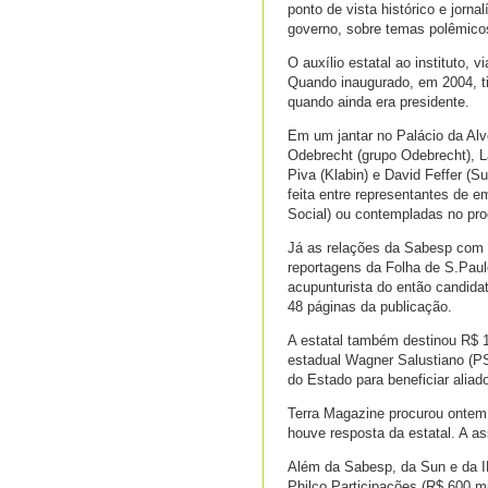
ponto de vista histórico e jorn
governo, sobre temas polêmicos
O auxílio estatal ao instituto,
Quando inaugurado, em 2004, t
quando ainda era presidente.
Em um jantar no Palácio da Al
Odebrecht (grupo Odebrecht), L
Piva (Klabin) e David Feffer (Su
feita entre representantes de
Social) ou contempladas no pro
Já as relações da Sabesp com 
reportagens da Folha de S.Paul
acupunturista do então candida
48 páginas da publicação.
A estatal também destinou R$ 1
estadual Wagner Salustiano (PS
do Estado para beneficiar aliad
Terra Magazine procurou ontem
houve resposta da estatal. A a
Além da Sabesp, da Sun e da IB
Philco Participações (R$ 600 m