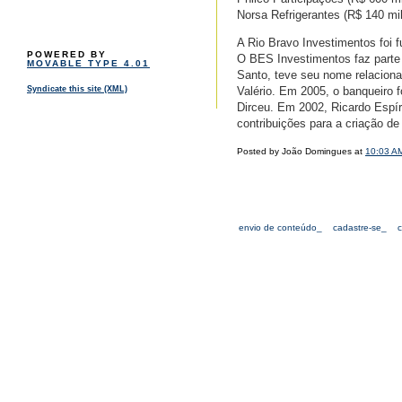
Norsa Refrigerantes (R$ 140 mil
A Rio Bravo Investimentos foi 
POWERED BY
O BES Investimentos faz parte d
MOVABLE TYPE 4.01
Santo, teve seu nome relaciona
Valério. Em 2005, o banqueiro 
Syndicate this site (XML)
Dirceu. Em 2002, Ricardo Espí
contribuições para a criação d
Posted by João Domingues at
10:03 A
envio de conteúdo_
cadastre-se_