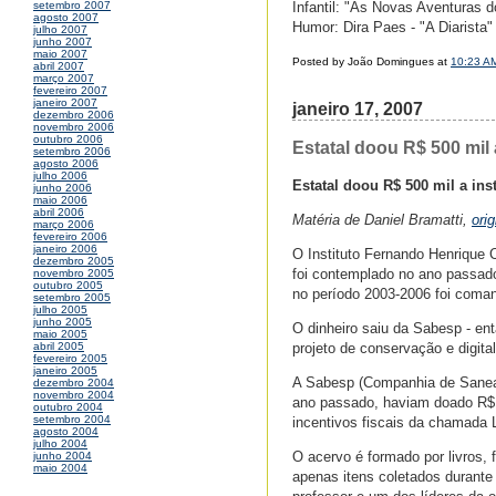
Infantil: "As Novas Aventuras 
setembro 2007
agosto 2007
Humor: Dira Paes - "A Diarista"
julho 2007
junho 2007
maio 2007
Posted by João Domingues at
10:23 A
abril 2007
março 2007
fevereiro 2007
janeiro 2007
janeiro 17, 2007
dezembro 2006
novembro 2006
outubro 2006
Estatal doou R$ 500 mil 
setembro 2006
agosto 2006
julho 2006
Estatal doou R$ 500 mil a ins
junho 2006
maio 2006
abril 2006
Matéria de Daniel Bramatti,
ori
março 2006
fevereiro 2006
janeiro 2006
O Instituto Fernando Henrique 
dezembro 2005
foi contemplado no ano passad
novembro 2005
outubro 2005
no período 2003-2006 foi coma
setembro 2005
julho 2005
junho 2005
O dinheiro saiu da Sabesp - ent
maio 2005
projeto de conservação e digita
abril 2005
fevereiro 2005
janeiro 2005
A Sabesp (Companhia de Saneam
dezembro 2004
novembro 2004
ano passado, haviam doado R$ 2
outubro 2004
setembro 2004
incentivos fiscais da chamada 
agosto 2004
julho 2004
O acervo é formado por livros,
junho 2004
maio 2004
apenas itens coletados durant