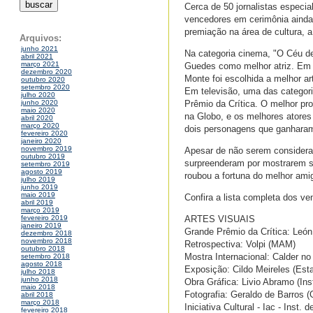
Cerca de 50 jornalistas especia
vencedores em cerimônia ainda 
premiação na área de cultura, 
Arquivos:
junho 2021
Na categoria cinema, "O Céu de
abril 2021
março 2021
Guedes como melhor atriz. Em
dezembro 2020
Monte foi escolhida a melhor art
outubro 2020
setembro 2020
Em televisão, uma das categor
julho 2020
Prêmio da Crítica. O melhor pro
junho 2020
maio 2020
na Globo, e os melhores atores
abril 2020
março 2020
dois personagens que ganharam
fevereiro 2020
janeiro 2020
novembro 2019
Apesar de não serem considerado
outubro 2019
surpreenderam por mostrarem s
setembro 2019
agosto 2019
roubou a fortuna do melhor ami
julho 2019
junho 2019
maio 2019
Confira a lista completa dos ve
abril 2019
março 2019
ARTES VISUAIS
fevereiro 2019
janeiro 2019
Grande Prêmio da Crítica: León 
dezembro 2018
novembro 2018
Retrospectiva: Volpi (MAM)
outubro 2018
Mostra Internacional: Calder no
setembro 2018
agosto 2018
Exposição: Cildo Meireles (Est
julho 2018
junho 2018
Obra Gráfica: Livio Abramo (In
maio 2018
Fotografia: Geraldo de Barros (G
abril 2018
março 2018
Iniciativa Cultural - Iac - Inst
fevereiro 2018