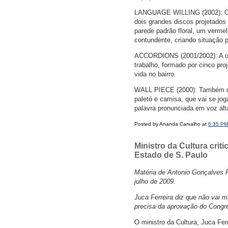
LANGUAGE WILLING (2002): O p
dois grandes discos projetados
parede padrão floral, um verm
contundente, criando situação p
ACCORDIONS (2001/2002): A obr
trabalho, formado por cinco pro
vida no bairro.
WALL PIECE (2000): Também um
paletó e camisa, que vai se j
palavra pronunciada em voz alt
Posted by Ananda Carvalho at
6:35 PM
Ministro da Cultura crit
Estado de S. Paulo
Matéria de Antonio Gonçalves 
julho de 2009.
Juca Ferreira diz que não vai m
precisa da aprovação do Congr
O ministro da Cultura, Juca Fer