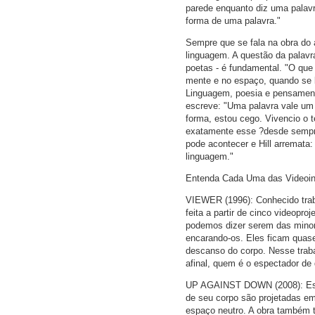
parede enquanto diz uma palav
forma de uma palavra."
Sempre que se fala na obra do a
linguagem. A questão da palavra
poetas - é fundamental. "O que
mente e no espaço, quando se l
Linguagem, poesia e pensamento
escreve: "Uma palavra vale u
forma, estou cego. Vivencio o
exatamente esse ?desde sempr
pode acontecer e Hill arremata
linguagem."
Entenda Cada Uma das Videoin
VIEWER (1996): Conhecido traba
feita a partir de cinco videopr
podemos dizer serem das minoria
encarando-os. Eles ficam quase
descanso do corpo. Nesse trabal
afinal, quem é o espectador d
UP AGAINST DOWN (2008): Este é
de seu corpo são projetadas e
espaço neutro. A obra também 