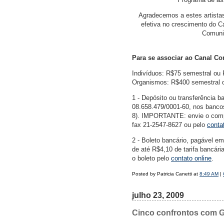
Agradecemos a estes artistas,
efetiva no crescimento do C
Comunid
Para se associar ao Canal Co
Indivíduos: R$75 semestral ou
Organismos: R$400 semestral 
1 - Depósito ou transferência
08.658.479/0001-60, nos bancos
8). IMPORTANTE: envie o compr
fax 21-2547-8627 ou pelo
conta
2 - Boleto bancário, pagável em
de até R$4,10 de tarifa bancár
o boleto pelo
contato online
.
Posted by Patricia Canetti at
8:49 AM
|
julho 23, 2009
Cinco confrontos com Ga