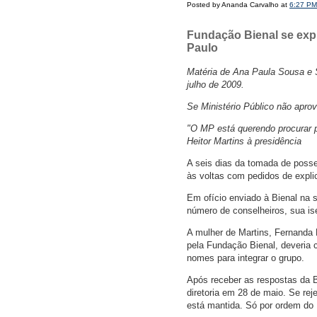
Posted by Ananda Carvalho at
6:27 PM
Fundação Bienal se expl
Paulo
Matéria de Ana Paula Sousa e 
julho de 2009.
Se Ministério Público não apro
"O MP está querendo procurar p
Heitor Martins à presidência
A seis dias da tomada de posse 
às voltas com pedidos de explic
Em ofício enviado à Bienal na 
número de conselheiros, sua ise
A mulher de Martins, Fernanda F
pela Fundação Bienal, deveria c
nomes para integrar o grupo.
Após receber as respostas da Bi
diretoria em 28 de maio. Se rej
está mantida. Só por ordem do 