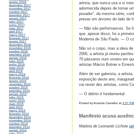
janeiro 2018
artista, que nunca usa a si m
dezembro 2017
adormecida depois de tomar um
novembro 2017
outubro 2017
puxador”, da mesma série, cor
setembro 2017
presas em árvores do lado de f
agosto 2017
julho 2017
junho 2017
— Não são performances. Se fo
maio 2017
abril 2017
que, apesar disso, foi a primei
março 2017
fevereiro 2017
Moderna de São Paulo. — O corp
janeiro 2017
dezembro 2016
Não só o corpo, mas a ideia de
novembro 2016
outubro 2016
2006, a artista já reuniu pavõ
setembro 2016
agosto 2016
70 pássaros num viveiro em que
julho 2016
artistas Márcio Botner e Ernest
junho 2016
maio 2016
abril 2016
Além de ser galerista, a artist
março 2016
fevereiro 2016
exposição deste ano, inaugurad
janeiro 2016
vai reunir dez artistas, como 
novembro 2015
outubro 2015
setembro 2015
— O delírio é fundamental.
agosto 2015
julho 2015
junho 2015
Posted by Ananda Carvalho at
3:57 PM
maio 2015
abril 2015
março 2015
fevereiro 2015
Manifesto acusa ausênci
dezembro 2014
novembro 2014
outubro 2014
Matéria de Leonardo Lichote
or
setembro 2014
agosto 2014
julho 2014