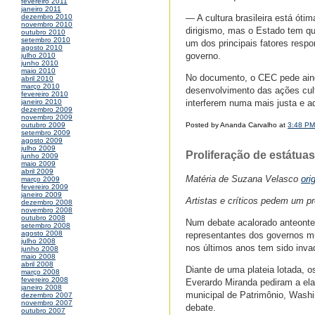
fevereiro 2011
janeiro 2011
— A cultura brasileira está ót
dezembro 2010
novembro 2010
dirigismo, mas o Estado tem qu
outubro 2010
setembro 2010
um dos principais fatores respo
agosto 2010
governo.
julho 2010
junho 2010
maio 2010
No documento, o CEC pede ainda
abril 2010
março 2010
desenvolvimento das ações cultu
fevereiro 2010
interferem numa mais justa e ad
janeiro 2010
dezembro 2009
novembro 2009
Posted by Ananda Carvalho at
3:48 PM
outubro 2009
setembro 2009
agosto 2009
julho 2009
Proliferação de estátua
junho 2009
maio 2009
abril 2009
Matéria de Suzana Velasco
ori
março 2009
fevereiro 2009
janeiro 2009
Artistas e críticos pedem um pr
dezembro 2008
novembro 2008
outubro 2008
Num debate acalorado anteontem
setembro 2008
agosto 2008
representantes dos governos mu
julho 2008
nos últimos anos tem sido inva
junho 2008
maio 2008
abril 2008
Diante de uma plateia lotada, o
março 2008
fevereiro 2008
Everardo Miranda pediram a ela
janeiro 2008
municipal de Patrimônio, Washin
dezembro 2007
novembro 2007
debate.
outubro 2007