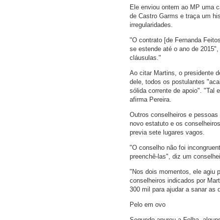
Ele enviou ontem ao MP uma ca
de Castro Garms e traça um his
irregularidades.
"O contrato [de Fernanda Feito
se estende até o ano de 2015",
cláusulas."
Ao citar Martins, o presidente 
dele, todos os postulantes "aca
sólida corrente de apoio". "Ta
afirma Pereira.
Outros conselheiros e pessoas 
novo estatuto e os conselheiros
previa sete lugares vagos.
"O conselho não foi incongruent
preenchê-las", diz um conselhei
"Nos dois momentos, ele agiu 
conselheiros indicados por Mart
300 mil para ajudar a sanar as 
Pelo em ovo
Segundo apurou a Folha, algun