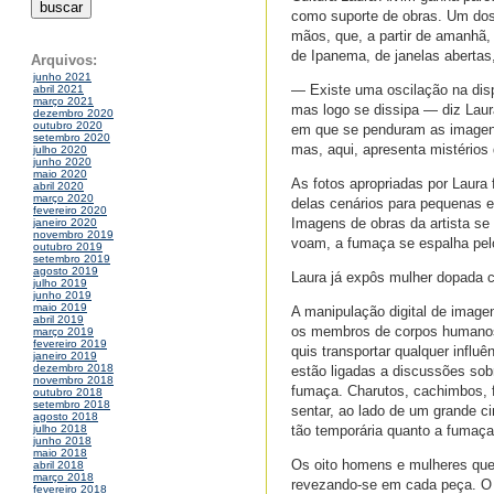
como suporte de obras. Um dos
mãos, que, a partir de amanhã,
de Ipanema, de janelas abertas
Arquivos:
junho 2021
— Existe uma oscilação na dis
abril 2021
março 2021
mas logo se dissipa — diz Laur
dezembro 2020
outubro 2020
em que se penduram as imagens,
setembro 2020
mas, aqui, apresenta mistério
julho 2020
junho 2020
maio 2020
As fotos apropriadas por Laura 
abril 2020
março 2020
delas cenários para pequenas e
fevereiro 2020
Imagens de obras da artista se
janeiro 2020
novembro 2019
voam, a fumaça se espalha pel
outubro 2019
setembro 2019
agosto 2019
Laura já expôs mulher dopada 
julho 2019
junho 2019
maio 2019
A manipulação digital de image
abril 2019
os membros de corpos humanos 
março 2019
fevereiro 2019
quis transportar qualquer influ
janeiro 2019
dezembro 2018
estão ligadas a discussões sob
novembro 2018
fumaça. Charutos, cachimbos, f
outubro 2018
setembro 2018
sentar, ao lado de um grande c
agosto 2018
tão temporária quanto a fumaça
julho 2018
junho 2018
maio 2018
Os oito homens e mulheres que
abril 2018
março 2018
revezando-se em cada peça. O u
fevereiro 2018