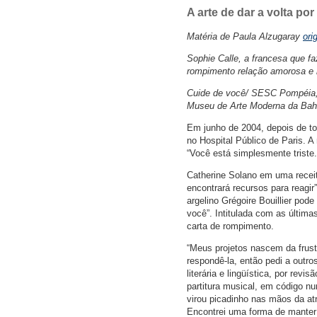
A arte de dar a volta po
Matéria de Paula Alzugaray
ori
Sophie Calle, a francesa que faz
rompimento relação amorosa e r
Cuide de você/ SESC Pompéia, 
Museu de Arte Moderna da Bahi
Em junho de 2004, depois de to
no Hospital Público de Paris. A
“Você está simplesmente triste
Catherine Solano em uma recei
encontrará recursos para reagir
argelino Grégoire Bouillier pode
você”. Intitulada com as última
carta de rompimento.
“Meus projetos nascem da frustr
respondê-la, então pedi a outro
literária e lingüística, por revi
partitura musical, em código n
virou picadinho nas mãos da at
Encontrei uma forma de manter 