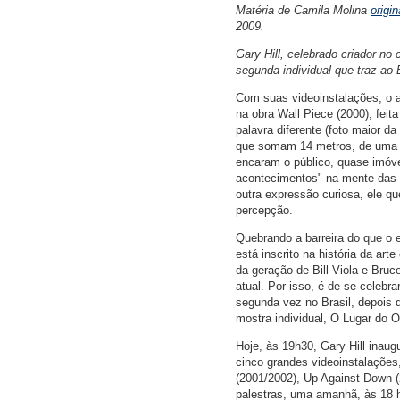
Matéria de Camila Molina
origi
2009.
Gary Hill, celebrado criador n
segunda individual que traz ao 
Com suas videoinstalações, o a
na obra Wall Piece (2000), fei
palavra diferente (foto maior d
que somam 14 metros, de uma f
encaram o público, quase imóveis
acontecimentos" na mente das p
outra expressão curiosa, ele 
percepção.
Quebrando a barreira do que o e
está inscrito na história da ar
da geração de Bill Viola e Bru
atual. Por isso, é de se celebra
segunda vez no Brasil, depois 
mostra individual, O Lugar do O
Hoje, às 19h30, Gary Hill inau
cinco grandes videoinstalações
(2001/2002), Up Against Down 
palestras, uma amanhã, às 18 ho