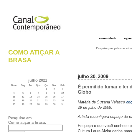
comunidade
agen
Pesquise por palavras e/ou
COMO ATIÇAR A
BRASA
julho 30, 2009
julho 2021
Dom
Seg
Ter
Qua
Qui
Sex
Sab
É permitido fumar e ter 
1
2
3
Globo
4
5
6
7
8
9
10
11
12
13
14
15
16
17
18
19
20
21
22
23
24
Matéria de Suzana Velasco
ori
25
26
27
28
29
30
31
29 de julho de 2009.
Artista reconfigura espaço de 
Pesquise em
Como atiçar a brasa:
Esqueça o que você conhece por
Cultura Laura Alvim ganha pare