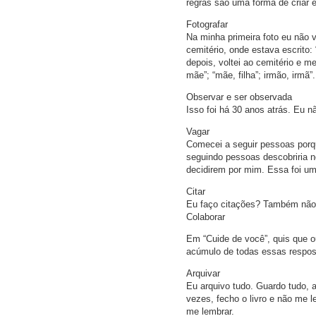
regras são uma forma de criar 
Fotografar
Na minha primeira foto eu não v
cemitério, onde estava escrito: 
depois, voltei ao cemitério e 
mãe”; “mãe, filha”; irmão, irmã”.
Observar e ser observada
Isso foi há 30 anos atrás. Eu 
Vagar
Comecei a seguir pessoas porqu
seguindo pessoas descobriria n
decidirem por mim. Essa foi u
Citar
Eu faço citações? Também não 
Colaborar
Em “Cuide de você”, quis que o
acúmulo de todas essas respos
Arquivar
Eu arquivo tudo. Guardo tudo, a
vezes, fecho o livro e não me 
me lembrar.