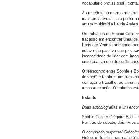
vocabulário profissional”, conta.
As reações integram a mostra n
mais previsíveis -, até perfor
artista multimídia Laurie Ander
Os trabalhos de Sophie Calle
fracasso em encontrar uma idéi
Paris até Veneza anotando todo
estava tão passiva que precisa
incapacidade de lidar com imag
crise criativa que durou 15 an
O reencontro entre Sophie e Bou
de você” é também um trabalho
começar o trabalho, eu tinha m
a nossa relação. O trabalho es
Estante
Duas autobiografias e um encon
Sophie Calle e Grégoire Bouillie
Por trás do debate, dois livros
O convidado surpresa/ Grégoire
Grégoire Bouillier narra a hist