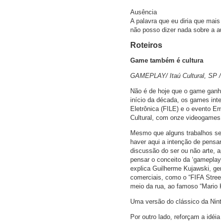
Ausência
A palavra que eu diria que mais
não posso dizer nada sobre a a
Roteiros
Game também é cultura
GAMEPLAY/ Itaú Cultural, SP /
Não é de hoje que o game ganho
início da década, os games int
Eletrônica (FILE) e o evento E
Cultural, com onze videogames 
Mesmo que alguns trabalhos se
haver aqui a intenção de pensa
discussão do ser ou não arte,
pensar o conceito da ‘gameplay
explica Guilherme Kujawski, ger
comerciais, como o “FIFA Stree
meio da rua, ao famoso “Mario K
Uma versão do clássico da Nint
Por outro lado, reforçam a idé