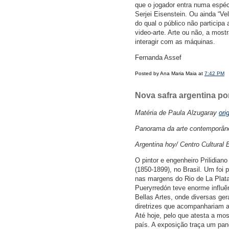
que o jogador entra numa espéc
Serjei Eisenstein. Ou ainda “Ve
do qual o público não particip
video-arte. Arte ou não, a mos
interagir com as máquinas.
Fernanda Assef
Posted by Ana Maria Maia at
7:42 PM
Nova safra argentina por
Matéria de Paula Alzugaray
ori
Panorama da arte contemporânea
Argentina hoy/ Centro Cultural 
O pintor e engenheiro Prilidian
(1850-1899), no Brasil. Um foi
nas margens do Rio de La Plata; 
Pueryrredón teve enorme influê
Bellas Artes, onde diversas ger
diretrizes que acompanhariam a 
Até hoje, pelo que atesta a mo
país. A exposição traça um pan