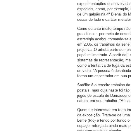
experimentações desenvolvidas p
espaciais, como, por exemplo,
de um galpão na 4ª Bienal do M
deixar de lado o caráter metafór
Como durante muito tempo não 
grandiosos - por meio de desen
estratégia acabou tornando-se 
em 2006, os trabalhos da série
projetiva. O artista parte semp
papel milimetrado. A partir da
sistemas de representação, mesc
como a tentativa de fuga da est
de vidro. "A pessoa é desafiada
forma um espectador em sua pr
Satélite é o terceiro trabalho 
postais, mas cuja haste foi tão
jogos de escala de Damasceno, 
natural em seu trabalho. "Afinal
Quem se interessar em ter a ima
da exposição. Trata-se de uma 
Leme (Rio) e tendo por fundo o
espaço, reforçada ainda mais pe
estrutura metálica circular.