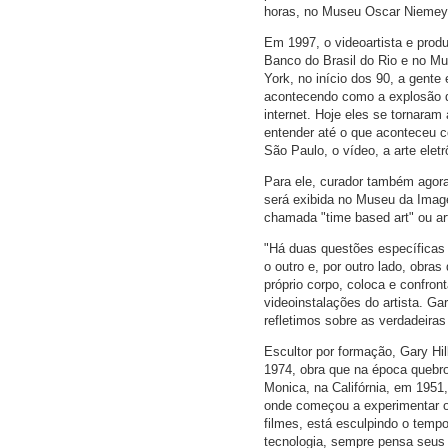
horas, no Museu Oscar Niemeye
Em 1997, o videoartista e produ
Banco do Brasil do Rio e no Mu
York, no início dos 90, a gente
acontecendo como a explosão do 
internet. Hoje eles se tornaram
entender até o que aconteceu 
São Paulo, o vídeo, a arte elet
Para ele, curador também agora
será exibida no Museu da Image
chamada "time based art" ou art
"Há duas questões específicas
o outro e, por outro lado, obra
próprio corpo, coloca e confron
videoinstalações do artista. Ga
refletimos sobre as verdadeira
Escultor por formação, Gary Hil
1974, obra que na época quebr
Monica, na Califórnia, em 1951
onde começou a experimentar o
filmes, está esculpindo o tempo
tecnologia, sempre pensa seus