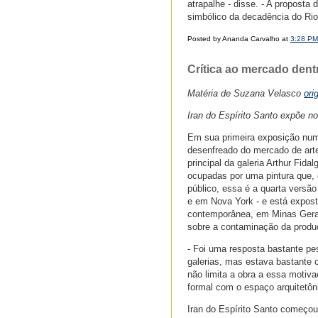
atrapalhe - disse. - A propost
simbólico da decadência do Rio
Posted by Ananda Carvalho at
3:28 PM
Crítica ao mercado dent
Matéria de Suzana Velasco
ori
Iran do Espírito Santo expõe no
Em sua primeira exposição numa 
desenfreado do mercado de art
principal da galeria Arthur Fid
ocupadas por uma pintura que, 
público, essa é a quarta versão
e em Nova York - e está exposta
contemporânea, em Minas Gerai
sobre a contaminação da produçã
- Foi uma resposta bastante pe
galerias, mas estava bastante 
não limita a obra a essa motiva
formal com o espaço arquitetôn
Iran do Espírito Santo começou