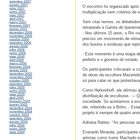
setembro 2007
agosto 2007
O encontro foi organizado após
julho 2007
multiplicação sem critérios de 
junho 2007
maio 2007
abril 2007
Sem citar nomes, os debatedore
março 2007
fevereiro 2007
retratando a Garota de Ipanema
janeiro 2007
- Nos últimos 15 anos, o Rio v
dezembro 2006
novembro 2006
preciso um movimento de retirad
outubro 2006
setembro 2006
dos bustos e estátuas que rep
agosto 2006
julho 2006
junho 2006
- Este momento é uma etapa de
maio 2006
prefeito e o governo do estado,
abril 2006
março 2006
fevereiro 2006
Os participantes criticaram a c
janeiro 2006
dezembro 2005
de obras da escultora Mazeredo
novembro 2005
só para calar os que protestav
outubro 2005
setembro 2005
julho 2005
Como Herkenhoff, ele afirmou 
junho 2005
maio 2005
distribuição de esculturas. — 
abril 2005
sociedade. Se aceitarmos a esc
fevereiro 2005
janeiro 2005
ele, referindo-se a Britto. - E
dezembro 2004
novembro 2004
projeto é sempre de quatro ano
outubro 2004
setembro 2004
Adriana Rattes: "As pessoas a
agosto 2004
julho 2004
junho 2004
Everardo Miranda, participante
maio 2004
artistas como Ivens Machado e 