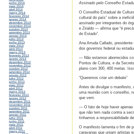
Assinado pelo Conselho Estadua
junho 2014
maio 2014
abril 2014
O Conselho Estadual de Cultura
março 2014
fevereiro 2014
cultural do país” sobre a inefi
janeiro 2014
assinado por integrantes do ór
dezembro 2013
novembro 2013
e Ziraldo — afirma que “é precá
outubro 2013
setembro 2013
do Estado”.
agosto 2013
julho 2013
Ana Arruda Callado, presidente
junho 2013
maio 2013
dos governos federal ou estadu
abril 2013
março 2013
fevereiro 2013
— Não estamos aborrecidos com
janeiro 2013
dezembro 2012
Pontos de Cultura, e da Secreta
novembro 2012
plano com 300, 400 metas. Isso
outubro 2012
setembro 2012
agosto 2012
“Queremos criar um debate”
julho 2012
junho 2012
maio 2012
Antes de divulgar o manifesto,
abril 2012
uma reunião com o conselho, na
março 2012
fevereiro 2012
que vem.
janeiro 2012
dezembro 2011
novembro 2011
— O fato de hoje haver apenas
outubro 2011
setembro 2011
que não tem nada contra a secr
agosto 2011
tínhamos a responsabilidade de
julho 2011
junho 2011
maio 2011
O manifesto lamenta o fim de p
abril 2011
março 2011
caravanas que uniam artistas e