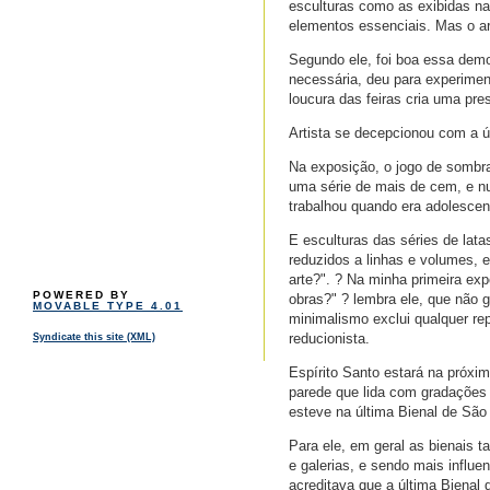
esculturas como as exibidas na
elementos essenciais. Mas o art
Segundo ele, foi boa essa demo
necessária, deu para experimen
loucura das feiras cria uma pr
Artista se decepcionou com a ú
Na exposição, o jogo de sombra
uma série de mais de cem, e nu
trabalhou quando era adolescen
E esculturas das séries de lata
reduzidos a linhas e volumes, 
arte?". ? Na minha primeira ex
POWERED BY
obras?" ? lembra ele, que não 
MOVABLE TYPE 4.01
minimalismo exclui qualquer re
reducionista.
Syndicate this site (XML)
Espírito Santo estará na próxi
parede que lida com gradações 
esteve na última Bienal de São
Para ele, em geral as bienais
e galerias, e sendo mais influe
acreditava que a última Bienal 