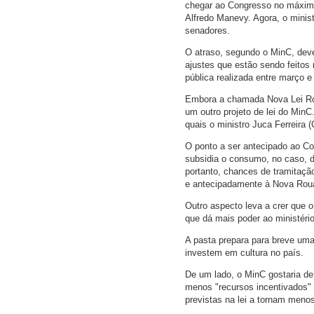
chegar ao Congresso no máximo 
Alfredo Manevy. Agora, o minis
senadores.
O atraso, segundo o MinC, dev
ajustes que estão sendo feitos
pública realizada entre março 
Embora a chamada Nova Lei Roua
um outro projeto de lei do Mi
quais o ministro Juca Ferreira 
O ponto a ser antecipado ao Co
subsidia o consumo, no caso, d
portanto, chances de tramitaçã
e antecipadamente à Nova Rou
Outro aspecto leva a crer que 
que dá mais poder ao ministério 
A pasta prepara para breve uma
investem em cultura no país.
De um lado, o MinC gostaria de
menos "recursos incentivados"
previstas na lei a tornam men