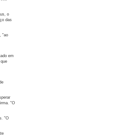
us, o
aço das
, "ao
otado em
 que
de
sperar
irma. "O
s. "O
te