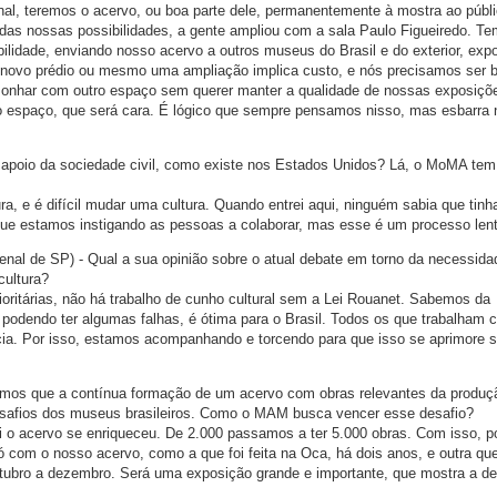
al, teremos o acervo, ou boa parte dele, permanentemente à mostra ao públ
o das nossas possibilidades, a gente ampliou com a sala Paulo Figueiredo. T
ilidade, enviando nosso acervo a outros museus do Brasil e do exterior, ex
um novo prédio ou mesmo uma ampliação implica custo, e nós precisamos ser
 sonhar com outro espaço sem querer manter a qualidade de nossas exposiçõ
do espaço, que será cara. É lógico que sempre pensamos nisso, mas esbarra
 apoio da sociedade civil, como existe nos Estados Unidos? Lá, o MoMA tem
ura, e é difícil mudar uma cultura. Quando entrei aqui, ninguém sabia que tinh
ue estamos instigando as pessoas a colaborar, mas esse é um processo lent
ienal de SP) - Qual a sua opinião sobre o atual debate em torno da necessida
cultura?
prioritárias, não há trabalho de cunho cultural sem a Lei Rouanet. Sabemos da
podendo ter algumas falhas, é ótima para o Brasil. Todos os que trabalham 
cia. Por isso, estamos acompanhando e torcendo para que isso se aprimore 
bemos que a contínua formação de um acervo com obras relevantes da produç
desafios dos museus brasileiros. Como o MAM busca vencer esse desafio?
ui o acervo se enriqueceu. De 2.000 passamos a ter 5.000 obras. Com isso,
ó com o nosso acervo, como a que foi feita na Oca, há dois anos, e outra qu
tubro a dezembro. Será uma exposição grande e importante, que mostra a d