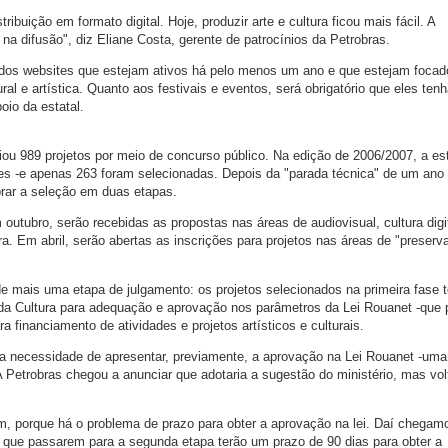
ribuição em formato digital. Hoje, produzir arte e cultura ficou mais fácil. A
, na difusão", diz Eliane Costa, gerente de patrocínios da Petrobras.
dos websites que estejam ativos há pelo menos um ano e que estejam focad
ral e artística. Quanto aos festivais e eventos, será obrigatório que eles ten
io da estatal.
iou 989 projetos por meio de concurso público. Na edição de 2006/2007, a est
es -e apenas 263 foram selecionadas. Depois da "parada técnica" de um ano
rar a seleção em duas etapas.
 outubro, serão recebidas as propostas nas áreas de audiovisual, cultura digit
ura. Em abril, serão abertas as inscrições para projetos nas áreas de "preserv
de mais uma etapa de julgamento: os projetos selecionados na primeira fase 
o da Cultura para adequação e aprovação nos parâmetros da Lei Rouanet -que 
a financiamento de atividades e projetos artísticos e culturais.
ia necessidade de apresentar, previamente, a aprovação na Lei Rouanet -uma
A Petrobras chegou a anunciar que adotaria a sugestão do ministério, mas vol
ram, porque há o problema de prazo para obter a aprovação na lei. Daí chega
 que passarem para a segunda etapa terão um prazo de 90 dias para obter a