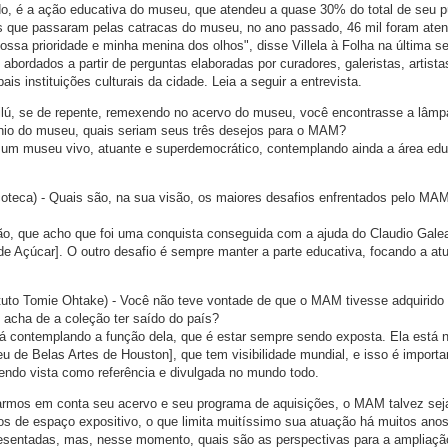
do, é a ação educativa do museu, que atendeu a quase 30% do total de seu p
es que passaram pelas catracas do museu, no ano passado, 46 mil foram ate
nossa prioridade e minha menina dos olhos", disse Villela à Folha na última 
bordados a partir de perguntas elaboradas por curadores, galeristas, artista
ais instituições culturais da cidade. Leia a seguir a entrevista.
Milú, se de repente, remexendo no acervo do museu, você encontrasse a lâm
ênio do museu, quais seriam seus três desejos para o MAM?
 um museu vivo, atuante e superdemocrático, contemplando ainda a área edu
acoteca) - Quais são, na sua visão, os maiores desafios enfrentados pelo MA
stão, que acho que foi uma conquista conseguida com a ajuda do Claudio Gale
 de Açúcar]. O outro desafio é sempre manter a parte educativa, focando a at
tituto Tomie Ohtake) - Você não teve vontade de que o MAM tivesse adquirido
 acha de a coleção ter saído do país?
stá contemplando a função dela, que é estar sempre sendo exposta. Ela está
 de Belas Artes de Houston], que tem visibilidade mundial, e isso é importa
á sendo vista como referência e divulgada no mundo todo.
levarmos em conta seu acervo e seu programa de aquisições, o MAM talvez se
s de espaço expositivo, o que limita muitíssimo sua atuação há muitos anos
esentadas, mas, nesse momento, quais são as perspectivas para a ampliaçã