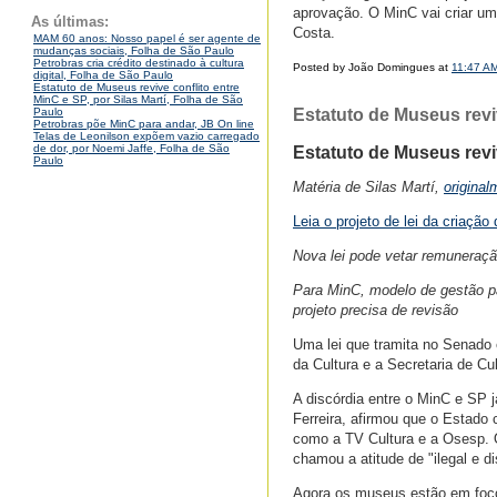
aprovação. O MinC vai criar uma
As últimas:
Costa.
MAM 60 anos: Nosso papel é ser agente de
mudanças sociais, Folha de São Paulo
Petrobras cria crédito destinado à cultura
Posted by João Domingues at
11:47 A
digital, Folha de São Paulo
Estatuto de Museus revive conflito entre
MinC e SP, por Silas Martí, Folha de São
Estatuto de Museus reviv
Paulo
Petrobras põe MinC para andar, JB On line
Telas de Leonilson expõem vazio carregado
de dor, por Noemi Jaffe, Folha de São
Estatuto de Museus revi
Paulo
Matéria de Silas Martí,
original
Leia o projeto de lei da criaçã
Nova lei pode vetar remuneraç
Para MinC, modelo de gestão pau
projeto precisa de revisão
Uma lei que tramita no Senado e
da Cultura e a Secretaria de C
A discórdia entre o MinC e SP j
Ferreira, afirmou que o Estado 
como a TV Cultura e a Osesp. O
chamou a atitude de "ilegal e di
Agora os museus estão em foco.