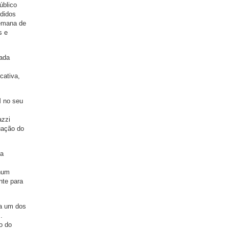
úblico
ndidos
semana de
s e
pada
cativa,
M no seu
azzi
uação do
 a
 num
nte para
ja um dos
.
o do