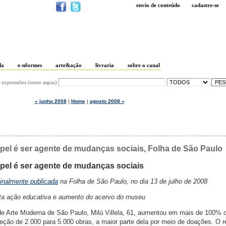
envio de conteúdo
cadastre-se
da
e-nformes
arte&ação
livraria
sobre o canal
 expressões (entre aspas)
« junho 2008
|
Home
|
agosto 2008 »
el é ser agente de mudanças sociais, Folha de São Paulo
el é ser agente de mudanças sociais
ginalmente publicada
na Folha de São Paulo, no dia 13 de julho de 2008
alta ação educativa e aumento do acervo do museu
de Arte Moderna de São Paulo, Milú Villela, 61, aumentou em mais de 100% 
leção de 2.000 para 5.000 obras, a maior parte dela por meio de doações. O r