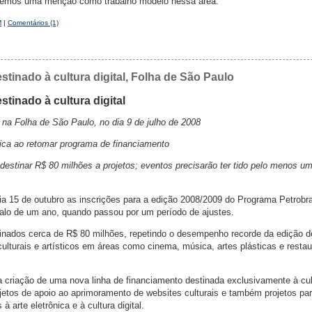
bemos uma menção como trabalho modelo nessa área.
M
|
Comentários (1)
estinado à cultura digital, Folha de São Paulo
stinado à cultura digital
na Folha de São Paulo, no dia 9 de julho de 2008
ônica ao retomar programa de financiamento
destinar R$ 80 milhões a projetos; eventos precisarão ter tido pelo menos u
dia 15 de outubro as inscrições para a edição 2008/2009 do Programa Petrobr
rvalo de um ano, quando passou por um período de ajustes.
inados cerca de R$ 80 milhões, repetindo o desempenho recorde da edição d
ulturais e artísticos em áreas como cinema, música, artes plásticas e resta
a criação de uma nova linha de financiamento destinada exclusivamente à cul
ojetos de apoio ao aprimoramento de websites culturais e também projetos pa
à arte eletrônica e à cultura digital.