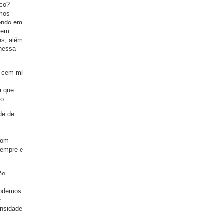
ico?
emos
pondo em
 bem
es, além
 nessa
 cem mil
a que
o.
de de
com
sempre e
ão
 podemos
e
ensidade