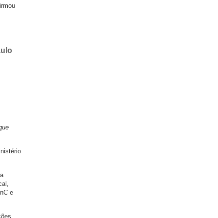
firmou
aulo
 que
nistério
ca
cal,
inC e
ções