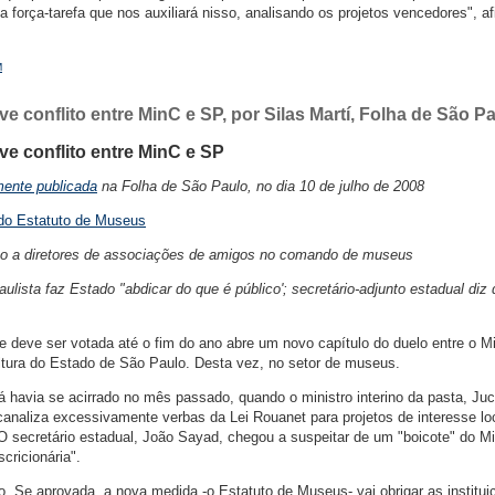
 força-tarefa que nos auxiliará nisso, analisando os projetos vencedores", a
M
e conflito entre MinC e SP, por Silas Martí, Folha de São P
ve conflito entre MinC e SP
mente publicada
na Folha de São Paulo, no dia 10 de julho de 2008
o do Estatuto de Museus
ão a diretores de associações de amigos no comando de museus
lista faz Estado "abdicar do que é público'; secretário-adjunto estadual diz
 deve ser votada até o fim do ano abre um novo capítulo do duelo entre o Mi
ultura do Estado de São Paulo. Desta vez, no setor de museus.
á havia se acirrado no mês passado, quando o ministro interino da pasta, Ju
canaliza excessivamente verbas da Lei Rouanet para projetos de interesse lo
 secretário estadual, João Sayad, chegou a suspeitar de um "boicote" do M
scricionária".
 Se aprovada, a nova medida -o Estatuto de Museus- vai obrigar as institui