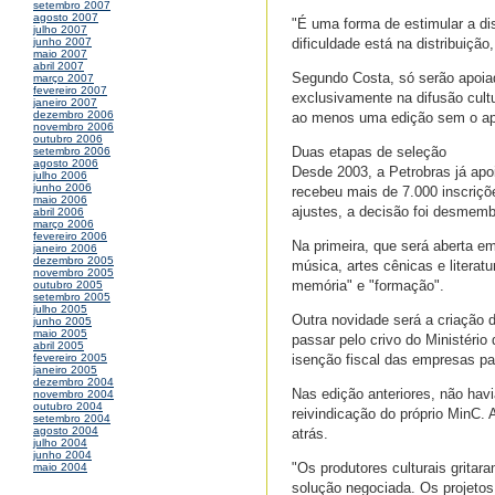
setembro 2007
agosto 2007
"É uma forma de estimular a dist
julho 2007
dificuldade está na distribuição
junho 2007
maio 2007
abril 2007
Segundo Costa, só serão apoia
março 2007
fevereiro 2007
exclusivamente na difusão cultu
janeiro 2007
dezembro 2006
ao menos uma edição sem o apo
novembro 2006
outubro 2006
Duas etapas de seleção
setembro 2006
agosto 2006
Desde 2003, a Petrobras já apo
julho 2006
junho 2006
recebeu mais de 7.000 inscriçõ
maio 2006
ajustes, a decisão foi desmemb
abril 2006
março 2006
fevereiro 2006
Na primeira, que será aberta em
janeiro 2006
dezembro 2005
música, artes cênicas e literat
novembro 2005
memória" e "formação".
outubro 2005
setembro 2005
julho 2005
Outra novidade será a criação 
junho 2005
maio 2005
passar pelo crivo do Ministéri
abril 2005
isenção fiscal das empresas par
fevereiro 2005
janeiro 2005
dezembro 2004
Nas edição anteriores, não hav
novembro 2004
outubro 2004
reivindicação do próprio MinC. 
setembro 2004
agosto 2004
atrás.
julho 2004
junho 2004
"Os produtores culturais grita
maio 2004
solução negociada. Os projetos