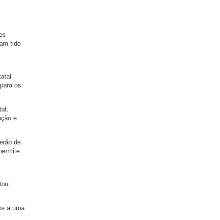
os
ham tido
atal
 para os
al,
ação e
terão de
permite
tou
mos a uma