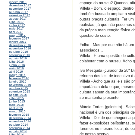
janeiro 2018
espaço do museu? Quando, afin
dezembro 2017
Villela - Bom, o espaço, dentr
novembro 2017
outubro 2017
também buscado ampliar a visib
setembro 2017
outras praças culturais. Ter 
agosto 2017
julho 2017
realistas, já que não podemos
junho 2017
maio 2017
da própria manutenção física 
abril 2017
questão de custo.
março 2017
fevereiro 2017
janeiro 2017
Folha - Mas por que não há um
dezembro 2016
novembro 2016
associados...
outubro 2016
Villela - É uma questão de cult
setembro 2016
agosto 2016
colaborar com o museu. Acho q
julho 2016
junho 2016
maio 2016
Ivo Mesquita (curador da 28ª B
abril 2016
março 2016
reforma das leis de incentivo à 
fevereiro 2016
Villela - Acho que as leis são 
janeiro 2016
novembro 2015
importância dela e que, mesmo 
outubro 2015
cultura sabem da sua importân
setembro 2015
agosto 2015
se mantenha presente.
julho 2015
junho 2015
maio 2015
Márcia Fortes (galerista) - Sa
abril 2015
março 2015
nacional é um dos principais 
fevereiro 2015
Villela - Desde que cheguei aq
dezembro 2014
novembro 2014
fazer exposições belíssimas, s
outubro 2014
faremos no mesmo local, de ou
setembro 2014
agosto 2014
de nosso acervo.
julho 2014