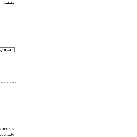
contato
o acervo
esultado