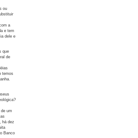
s ou
bstituir
 com a
da e tem
ia dele e
s que
ral de
déias
so temos
ganha.
useus
eológica?
o de um
 as
, há dez
ita
do Banco