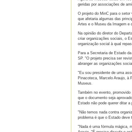
geridas por associações de ami
O projeto do MinC para o seto
que afetaria algumas das princ
Artes e o Museu da Imagem e 
Na opinião do diretor do Depar
criar organizações sociais, o 
organização social à qual repa
Para a Secretaria de Estado da
SP. "O projeto precisa ser revi
abranger as organizações socia
"Eu sou presidente de uma asso
Pinacoteca, Marcelo Araujo, à F
Museus.
Também no evento, promovido pe
que o documento seja aprovado
Estado não pode querer ditar a
"Não temos nada contra organiz
problema é que o Estado deve te
"Nada é uma fórmula mágica, m
Araujo. "É preciso discutir o es