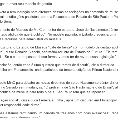
gos a rever seu modelo de gestão.
r veta a remuneração para diretores dessas associações no comando de muse
ipais instituições paulistas, como a Pinacoteca do Estado de São Paulo, o P
do Som.
tamento de Museus do MinC e mentor do estatuto, José do Nascimento Júnior
Estado abdica do que é público". No modelo paulista, o Estado credencia uma
ssa recursos para administrar os museus.
 Cultura, o Estatuto de Museus "bate de frente" com o modelo de gestão ad
sto", disse Ronaldo Bianchi, secretário-adjunto de Estado da Cultura. "Ele tem
is. Se o estatuto passar dessa forma, vamos ter de rever nossa legislação."
ciação, então essa é uma questão que temos de discutir", diz o diretor da
olha em Florianópolis, onde participou da terceira edição do Fórum Nacional 
lo MinC para debater as novas diretrizes do setor, Nascimento Júnior diz e
 no Senado sem mudanças. "O problema de São Paulo não é o do Brasil", af
 política de museus para todo o país. São Paulo tem que se repensar."
ação social", disse Juca Ferreira à Folha , após um discurso em Florianópoli
r responsabilidade direta."
as estamos terminando um período de três anos com boas avaliações", reba
tatuto, ver o sistema todo."