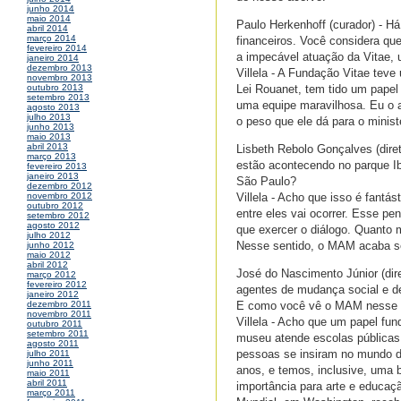
junho 2014
maio 2014
Paulo Herkenhoff (curador) - Há
abril 2014
março 2014
financeiros. Você considera que
fevereiro 2014
a impecável atuação da Vitae, u
janeiro 2014
dezembro 2013
Villela - A Fundação Vitae tev
novembro 2013
Lei Rouanet, tem tido um papel 
outubro 2013
setembro 2013
uma equipe maravilhosa. Eu o 
agosto 2013
julho 2013
o peso que ele dá para o ministé
junho 2013
maio 2013
abril 2013
Lisbeth Rebolo Gonçalves (dir
março 2013
estão acontecendo no parque Ib
fevereiro 2013
janeiro 2013
São Paulo?
dezembro 2012
Villela - Acho que isso é fantá
novembro 2012
outubro 2012
entre eles vai ocorrer. Esse pe
setembro 2012
agosto 2012
que exercer o diálogo. Quanto 
julho 2012
Nesse sentido, o MAM acaba se
junho 2012
maio 2012
abril 2012
José do Nascimento Júnior (dir
março 2012
fevereiro 2012
agentes de mudança social e de
janeiro 2012
E como você vê o MAM nesse 
dezembro 2011
novembro 2011
Villela - Acho que um papel f
outubro 2011
setembro 2011
museu atende escolas públicas
agosto 2011
pessoas se insiram no mundo d
julho 2011
junho 2011
anos, e temos, inclusive, uma 
maio 2011
abril 2011
importância para arte e educa
março 2011