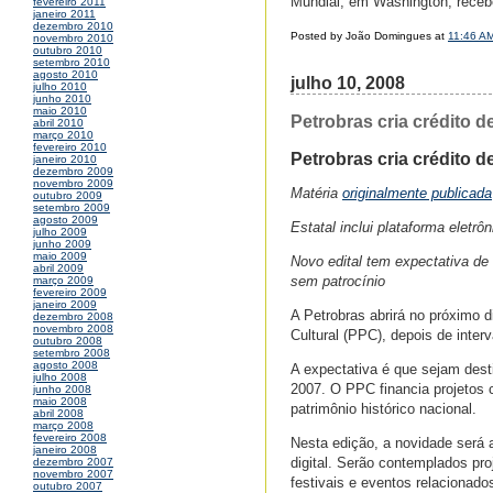
Mundial, em Washington, rece
fevereiro 2011
janeiro 2011
dezembro 2010
Posted by João Domingues at
11:46 A
novembro 2010
outubro 2010
setembro 2010
agosto 2010
julho 10, 2008
julho 2010
junho 2010
maio 2010
Petrobras cria crédito d
abril 2010
março 2010
fevereiro 2010
Petrobras cria crédito de
janeiro 2010
dezembro 2009
novembro 2009
Matéria
originalmente publicada
outubro 2009
setembro 2009
agosto 2009
Estatal inclui plataforma eletr
julho 2009
junho 2009
maio 2009
Novo edital tem expectativa de 
abril 2009
sem patrocínio
março 2009
fevereiro 2009
janeiro 2009
A Petrobras abrirá no próximo 
dezembro 2008
novembro 2008
Cultural (PPC), depois de inte
outubro 2008
setembro 2008
agosto 2008
A expectativa é que sejam dest
julho 2008
2007. O PPC financia projetos c
junho 2008
maio 2008
patrimônio histórico nacional.
abril 2008
março 2008
fevereiro 2008
Nesta edição, a novidade será 
janeiro 2008
digital. Serão contemplados pr
dezembro 2007
novembro 2007
festivais e eventos relacionados 
outubro 2007