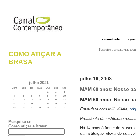
comunidade
agen
Pesquise por palavras e/ou
COMO ATIÇAR A
BRASA
julho 16, 2008
julho 2021
Dom
Seg
Ter
Qua
Qui
Sex
Sab
MAM 60 anos: Nosso pap
1
2
3
4
5
6
7
8
9
10
MAM 60 anos: Nosso pap
11
12
13
14
15
16
17
18
19
20
21
22
23
24
25
26
27
28
29
30
31
Entrevista com Milú Villela,
ori
Presidente da instituição ress
Pesquise em
Como atiçar a brasa:
Há 14 anos à frente do Museu 
da instituição, elevando sua co