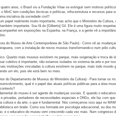
 quatro anos, o Brasil viu a Fundação Vitae se extinguir sem motivos político
 o MinC tem condições técnicas e políticas, infra-estrutura e recursos para su
ma iniciativa da sociedade civil?
e um papel realmente muito importante, mas acho que o Ministério da Cultura,
também importante. Sou fã do [Gilberto] Gil. Ele é uma figura muito respeita
acompanhei em exposições na Espanha, na França, e a gente vê a importânc
rio.
etora do Museu de Arte Contemporânea de São Paulo) - Como vê as mudança
irapuera, com a instalação de novos museus transformando-o num pólo cultu
stico. Quanto mais museus existirem no parque, mais oxigenação e troca de i
nsar coletivo é importante, não estamos isolados no sistema da arte e por is
mais instituições vinculadas à cultura existirem no parque, mais todo mundo 
ndo um elo, pois ele está bem no meio.
etor do Departamento de Museus do Ministério da Cultura) - Para tornar os m
senvolvimento, qual é o papel das atuais políticas públicas para a área mus
contexto?
undamental do museu é ser agente de mudanças sociais. E quando o educativ
 e privadas, portadores de necessidades especiais e ONGs, ele faz com que
a cultura e da arte, o que é fundamental. Nós começamos isso aqui no MAM
biblioteca em braile. Como sou formada em psicologia educacional, eu dou mu
ção, e o educativo do museu vem crescendo cada vez mais. Num congresso 