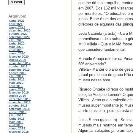
que lhe dá mais orgulho, contu
em 2007. Dos 162 mil visitant
por monitores. "O educativo é 
Arquivos:
junho. Esse é um dos assuntos a
junho 2021
diretores de algumas das princip
abril 2021
março 2021
dezembro 2020
Leda Catunda (artista) - Cara 
outubro 2020
setembro 2020
maravilhosa e dela saísse o g
julho 2020
Milú Villela - Que o MAM fosse
junho 2020
maio 2020
que considero fundamental.
abril 2020
março 2020
fevereiro 2020
Marcelo Araujo (diretor da Pin
janeiro 2020
novembro 2019
60º aniversário?
outubro 2019
Villela - Manter o plano de ge
setembro 2019
agosto 2019
[atual presidente do grupo Pão
julho 2019
museu nessa área.
junho 2019
maio 2019
abril 2019
Ricardo Ohtake (diretor do Ins
março 2019
fevereiro 2019
coleção Adolpho Leirner? O que
janeiro 2019
dezembro 2018
Villela - Acho que a coleção e
novembro 2018
museu superimportante [o Museu
outubro 2018
setembro 2018
a arte brasileira, pois ela est
agosto 2018
julho 2018
junho 2018
Luisa Strina (galerista) - Se 
maio 2018
museus mais restritos em termo
abril 2018
março 2018
Algumas soluções já foram apr
fevereiro 2018