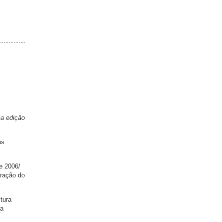
ma edição
as
e 2006/
uração do
tura
ra