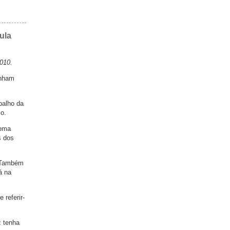
ula
010.
inham
balho da
ço.
tema
s dos
. Também
á na
 referir-
z tenha