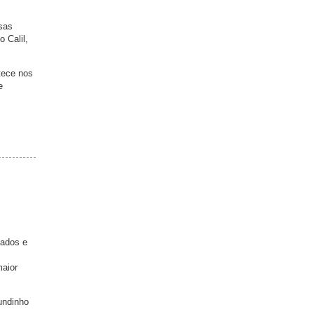
sas
 Calil,
tece nos
e
dados e
maior
undinho