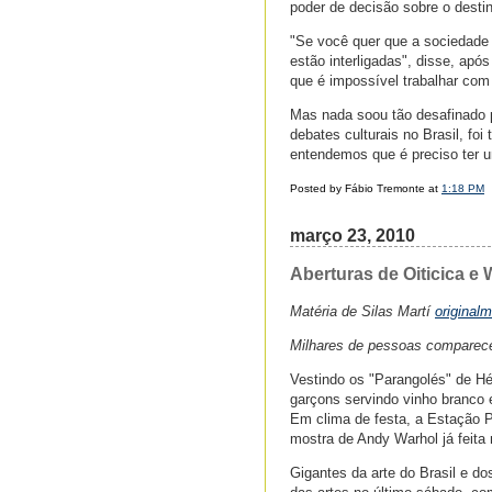
poder de decisão sobre o destin
"Se você quer que a sociedade 
estão interligadas", disse, apó
que é impossível trabalhar com
Mas nada soou tão desafinado p
debates culturais no Brasil, fo
entendemos que é preciso ter u
Posted by Fábio Tremonte at
1:18 PM
março 23, 2010
Aberturas de Oiticica e 
Matéria de Silas Martí
original
Milhares de pessoas comparec
Vestindo os "Parangolés" de Hé
garçons servindo vinho branco e
Em clima de festa, a Estação P
mostra de Andy Warhol já feita 
Gigantes da arte do Brasil e d