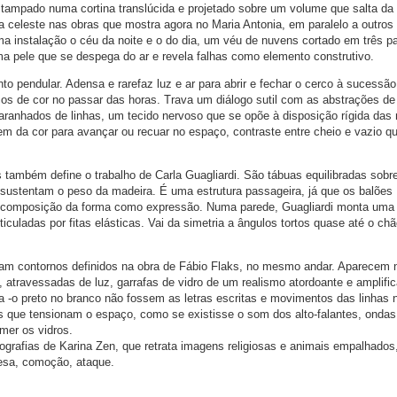
tampado numa cortina translúcida e projetado sobre um volume que salta da
a celeste nas obras que mostra agora no Maria Antonia, em paralelo a outros
ma instalação o céu da noite e o do dia, um véu de nuvens cortado em três p
ma pele que se despega do ar e revela falhas como elemento construtivo.
 pendular. Adensa e rarefaz luz e ar para abrir e fechar o cerco à sucessão
os de cor no passar das horas. Trava um diálogo sutil com as abstrações de
maranhados de linhas, um tecido nervoso que se opõe à disposição rígida da
m da cor para avançar ou recuar no espaço, contraste entre cheio e vazio q
ambém define o trabalho de Carla Guagliardi. São tábuas equilibradas sobr
 sustentam o peso da madeira. É uma estrutura passageira, já que os balões
composição da forma como expressão. Numa parede, Guagliardi monta uma
ticuladas por fitas elásticas. Vai da simetria a ângulos tortos quase até o ch
ham contornos definidos na obra de Fábio Flaks, no mesmo andar. Aparecem n
 atravessadas de luz, garrafas de vidro de um realismo atordoante e amplifi
a -o preto no branco não fossem as letras escritas e movimentos das linhas 
 que tensionam o espaço, como se existisse o som dos alto-falantes, ondas
mer os vidros.
grafias de Karina Zen, que retrata imagens religiosas e animais empalhado
resa, comoção, ataque.