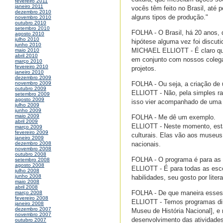
fevereiro 2011
janeiro 2011
vocês têm feito no Brasil, até
dezembro 2010
alguns tipos de produção."
novembro 2010
outubro 2010
setembro 2010
FOLHA - O Brasil, há 20 anos, 
agosto 2010
julho 2010
hipótese alguma vez foi discuti
junho 2010
MICHAEL ELLIOTT - É claro que 
maio 2010
abril 2010
em conjunto com nossos colega
março 2010
fevereiro 2010
projetos.
janeiro 2010
dezembro 2009
FOLHA - Ou seja, a criação de 
novembro 2009
outubro 2009
ELLIOTT - Não, pela simples r
setembro 2009
agosto 2009
isso vier acompanhado de uma e
julho 2009
junho 2009
maio 2009
FOLHA - Me dê um exemplo.
abril 2009
ELLIOTT - Neste momento, estam
março 2009
fevereiro 2009
culturais. Elas vão aos museus
janeiro 2009
nacionais.
dezembro 2008
novembro 2008
outubro 2008
FOLHA - O programa é para as 
setembro 2008
agosto 2008
ELLIOTT - É para todas as esco
julho 2008
junho 2008
habilidades, seu gosto por liter
maio 2008
abril 2008
FOLHA - De que maneira esses 
março 2008
fevereiro 2008
ELLIOTT - Temos programas di
janeiro 2008
dezembro 2007
Museu de História Nacional], e
novembro 2007
desenvolvimento das atividades
outubro 2007