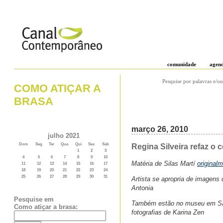
comunidade
agen
Pesquise por palavras e/ou
COMO ATIÇAR A
BRASA
março 26, 2010
julho 2021
Dom
Seg
Ter
Qua
Qui
Sex
Sab
Regina Silveira refaz o 
1
2
3
4
5
6
7
8
9
10
Matéria de Silas Martí
original
11
12
13
14
15
16
17
18
19
20
21
22
23
24
25
26
27
28
29
30
31
Artista se apropria de imagens 
Antonia
Pesquise em
Também estão no museu em São P
Como atiçar a brasa:
fotografias de Karina Zen