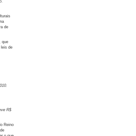
o.
turais
 na
ra de
, que
 leis de
010.
teve R$
do Reino
 de
er o que