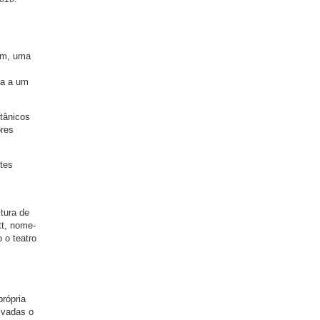
sim, uma
da a um
itânicos
ores
ntes
ltura de
tt, nome-
 o teatro
rópria
rivadas o