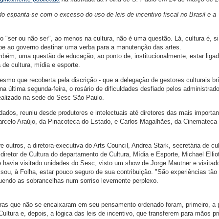
o espanta-se com o excesso do uso de leis de incentivo fiscal no Brasil e a
o "ser ou não ser", ao menos na cultura, não é uma questão. Lá, cultura é, 
be ao governo destinar uma verba para a manutenção das artes.
ambém, uma questão de educação, ao ponto de, institucionalmente, estar liga
de cultura, mídia e esporte.
esmo que recoberta pela discrição - que a delegação de gestores culturais br
na última segunda-feira, o rosário de dificuldades desfiado pelos administrad
realizado na sede do Sesc São Paulo.
ados, reuniu desde produtores e intelectuais até diretores das mais importa
arcelo Araújo, da Pinacoteca do Estado, e Carlos Magalhães, da Cinemateca
e outros, a diretora-executiva do Arts Council, Andrea Stark, secretária de cu
 diretor de Cultura do departamento de Cultura, Mídia e Esporte, Michael Ellio
que havia visitado unidades do Sesc, visto um show de Jorge Mautner e visitado
sou, à Folha, estar pouco seguro de sua contribuição. "São experiências tão
rguendo as sobrancelhas num sorriso levemente perplexo.
eiras que não se encaixaram em seu pensamento ordenado foram, primeiro, a p
Cultura e, depois, a lógica das leis de incentivo, que transferem para mãos p