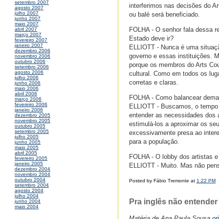
setembro 2007
interferimos nas decisões do A
agosto 2007
julho 2007
ou balé será beneficiado.
junho 2007
maio 2007
FOLHA - O senhor fala dessa re
abril 2007
março 2007
Estado deve ir?
fevereiro 2007
janeiro 2007
ELLIOTT - Nunca é uma situação
dezembro 2006
governo e essas instituições. M
novembro 2006
outubro 2006
porque os membros do Arts Coun
setembro 2006
agosto 2006
cultural. Como em todos os lu
julho 2006
corretas e claras.
junho 2006
maio 2006
abril 2006
FOLHA - Como balancear demand
março 2006
fevereiro 2006
ELLIOTT - Buscamos, o tempo to
janeiro 2006
entender as necessidades dos a
dezembro 2005
novembro 2005
estimulá-los a aproximar os seu
outubro 2005
setembro 2005
excessivamente presa ao intere
julho 2005
para a população.
junho 2005
maio 2005
abril 2005
FOLHA - O lobby dos artistas e 
fevereiro 2005
janeiro 2005
ELLIOTT - Muito. Mas não pen
dezembro 2004
novembro 2004
outubro 2004
Posted by Fábio Tremonte at
1:22 PM
setembro 2004
agosto 2004
julho 2004
Pra inglês não entender
junho 2004
maio 2004
Matéria de Ana Paula Sousa
or