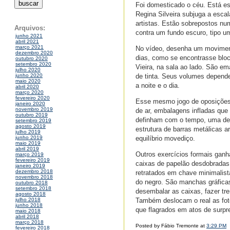
Foi domesticado o céu. Está es
Regina Silveira subjuga a escal
artistas. Estão sobrepostos nu
Arquivos:
contra um fundo escuro, tipo u
junho 2021
abril 2021
março 2021
No vídeo, desenha um movimento
dezembro 2020
dias, como se encontrasse bloc
outubro 2020
setembro 2020
Vieira, na sala ao lado. São e
julho 2020
de tinta. Seus volumes depende
junho 2020
maio 2020
a noite e o dia.
abril 2020
março 2020
fevereiro 2020
Esse mesmo jogo de oposições t
janeiro 2020
novembro 2019
de ar, embalagens infladas que
outubro 2019
definham com o tempo, uma de
setembro 2019
agosto 2019
estrutura de barras metálicas ar
julho 2019
equilíbrio movediço.
junho 2019
maio 2019
abril 2019
Outros exercícios formais gan
março 2019
fevereiro 2019
caixas de papelão desdobradas,
janeiro 2019
dezembro 2018
retratados em chave minimalist
novembro 2018
do negro. São manchas gráficas
outubro 2018
setembro 2018
desembalar as caixas, fazer tre
agosto 2018
Também deslocam o real as foto
julho 2018
junho 2018
que flagrados em atos de surp
maio 2018
abril 2018
março 2018
Posted by Fábio Tremonte at
3:29 PM
fevereiro 2018