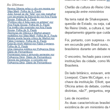
As últimas:
Chefão da cultura do Reino Unid
Regina Silveira refaz o céu em mostra por
separação entre ministérios
Silas Martí, Folha de S. Paulo
João Sayad se diz "feliz" por não trabalhar
com secretaria da Educação por Ana Paula
Na terra natal de Shakespeare, 
Sousa, Folha de S. Paulo
"Política não é feita para os artistas" por
questão de Estado, ou seja, ca
Ana Paula Sousa, Folha de S. Paulo
Pra inglês não entender por Ana Paula
No Reino Unido, a cultura é, t
Sousa, Folha de S. Paulo
departamento gigante que cuida 
Aberturas de Oiticica e Warhol atraem
multidões por Silas Martí, Folha de S. Paulo
Mostra revela faceta crítica de Warhol por
Foi, portanto, com surpresa - m
Fábio Cypriano, Folha de S. Paulo
Estação Andy Wahrol por Fábio Cypriano,
em excursão pelo Brasil ouviu, 
Folha de S. Paulo
brasileiros durante um debate 
Uma máquina pública por Pollyanna Diniz,
Diário de Pernambuco
Promessas para o segundo semestre por
O encontro, fechado para convid
Pollyanna Diniz, Diário de Pernambuco
Depois da estrutura, o conceito por
instituições da cidade, como M
Pollyanna Diniz, Diário de Pernambuco
Brasileira.
Do lado britânico, estavam, entr
Liverpool, Claire McColgan, e o
chave da instituição. Elliott, 
Oficina antes do debate, confes
distintas, não?", perguntou, e
Leis de incentivo
As duas características brasil
existência de um ministério da 