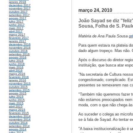
janeiro 2018
dezembro 2017
novembro 2017
março 24, 2010
outubro 2017
setembro 2017
agosto 2017
João Sayad se diz "feli
julho 2017
junho 2017
Sousa, Folha de S. Paul
maio 2017
abril 2017
março 2017
Matéria de Ana Paula Sousa
or
fevereiro 2017
janeiro 2017
dezembro 2016
Para quem estava na plateia do
novembro 2016
dado algum tropeço. Mas não. O
outubro 2016
setembro 2016
agosto 2016
Após o discurso do diretor regi
julho 2016
junho 2016
instituição, que busca atar esp
maio 2016
abril 2016
"Na secretaria de Cultura nos
março 2016
fevereiro 2016
congestionado, complicado. Est
janeiro 2016
novembro 2015
presentes se remexerem nas ca
outubro 2015
setembro 2015
agosto 2015
"Também não queremos fazer tu
julho 2015
não estamos preocupados nem
junho 2015
maio 2015
moda, com o que não chega às 
abril 2015
março 2015
fevereiro 2015
Ao suceder o colega ao microfon
dezembro 2014
se à fala de Sayad. Ao tentar ex
novembro 2014
outubro 2014
setembro 2014
"A baixa institucionalização é 
agosto 2014
julho 2014