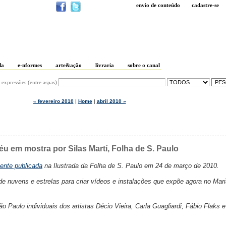
envio de conteúdo
cadastre-se
da
e-nformes
arte&ação
livraria
sobre o canal
 expressões (entre aspas)
« fevereiro 2010
|
Home
|
abril 2010 »
céu em mostra por Silas Martí, Folha de S. Paulo
mente publicada
na Ilustrada da Folha de S. Paulo em 24 de março de 2010.
de nuvens e estrelas para criar vídeos e instalações que expõe agora no Mar
aulo individuais dos artistas Décio Vieira, Carla Guagliardi, Fábio Flaks e