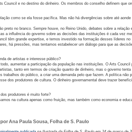
rts Council e no destino do dinheiro. Os membros do conselho definem que or
lação como se ela fosse pacífica. Mas não há divergências sobre até aonde
 preto no branco. Sempre houve, no Reino Unido, debates sobre a relação e
as a influência do governo sobre as decisões das instituições é cada vez me
cil têm grande expertise, e temos investido na formação desses líderes no 
gares, há pressões, mas tentamos estabelecer um diálogo para que as decisõ
a de artistas e interesse público?
do, aumentar a participação da população nas instituições. O Arts Council 
rtistas, tanto em termos de criação quanto de dinheiro, mas o governo tenta
s trabalhos do público, a criar uma demanda pelo que fazem. A política não p
sse dos produtores de cultura. O dinheiro governamental deve trazer benefíci
dos produtores é muito forte?
samos na cultura apenas como fruição, mas também como economia e educ
 por Ana Paula Sousa, Folha de S. Paulo
iginalmente publicada
na Ilustrada da Folha de S. Paulo em 24 de março de 2