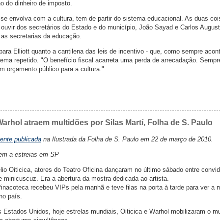
o do dinheiro de imposto.
se envolva com a cultura, tem de partir do sistema educacional. As duas coi
s ouvir dos secretários do Estado e do município, João Sayad e Carlos Augusto
 as secretarias da educação.
ara Elliott quanto a cantilena das leis de incentivo - que, como sempre acon
i tema repetido. "O benefício fiscal acarreta uma perda de arrecadação. Sempr
m orçamento público para a cultura."
Warhol atraem multidões por Silas Martí, Folha de S. Paulo
mente publicada
na Ilustrada da Folha de S. Paulo em 22 de março de 2010.
em a estreias em SP
lio Oiticica, atores do Teatro Oficina dançaram no último sábado entre convi
 minicuscuz. Era a abertura da mostra dedicada ao artista.
inacoteca recebeu VIPs pela manhã e teve filas na porta à tarde para ver a 
no país.
os Estados Unidos, hoje estrelas mundiais, Oiticica e Warhol mobilizaram o m