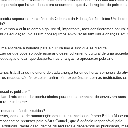
 porque noto que há um debate em andamento, que divide regiões do país e 
decidiu separar os ministérios da Cultura e da Educação. No Reino Unido ess
da?
vemos a cultura como algo, por si, importante, mas consideramos natural t
s da educação. Só assim conseguimos envolver as famílias e crianças em
uma entidade autônoma para a cultura não é algo que se discuta.
azão de que você só pode esperar o desenvolvimento cultural de uma socied
ducação eficaz, que desperte, nas crianças, a apreciação pela arte.
os trabalhando no direito de cada criança ter cinco horas semanais de ati
, os museus vão às escolas, enfim, têm experiências com as instituições de 
escolas públicas?
las. Trata-se de dar oportunidades para que as crianças desenvolvam suas
atura, música etc.
recursos são distribuídos?
retos, como os de manutenção dos museus nacionais [como British Museum,
 repassamos recursos para o Arts Council, que é agência responsável pelo
 artísticas. Neste caso, damos os recursos e debatemos as prioridades, ma