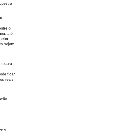
questra
 o
ntre o
nor, até
setor
es sejam
procura
ode ficar
os reais
ação.
010.