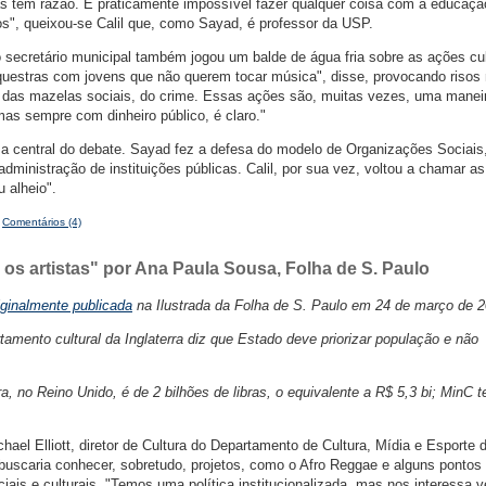
s tem razão. É praticamente impossível fazer qualquer coisa com a educaçã
", queixou-se Calil que, como Sayad, é professor da USP.
 secretário municipal também jogou um balde de água fria sobre as ações cul
rquestras com jovens que não querem tocar música", disse, provocando risos
atar das mazelas sociais, do crime. Essas ações são, muitas vezes, uma manei
s sempre com dinheiro público, é claro."
ma central do debate. Sayad fez a defesa do modelo de Organizações Sociais
administração de instituições públicas. Calil, por sua vez, voltou a chamar as
 alheio".
|
Comentários (4)
ra os artistas" por Ana Paula Sousa, Folha de S. Paulo
iginalmente publicada
na Ilustrada da Folha de S. Paulo em 24 de março de 2
rtamento cultural da Inglaterra diz que Estado deve priorizar população e não
a, no Reino Unido, é de 2 bilhões de libras, o equivalente a R$ 5,3 bi; MinC 
ael Elliott, diretor de Cultura do Departamento de Cultura, Mídia e Esporte 
 buscaria conhecer, sobretudo, projetos, como o Afro Reggae e alguns pontos
ais e culturais. "Temos uma política institucionalizada, mas nos interessa v