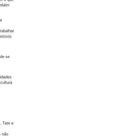
também
a
rabalhar
 nossos
ade se
vidades
cultura
 Tate e
s não