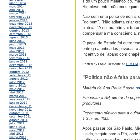
sido um pouco melancólico, ma
junho 2014
Simplesmente, não conseguimos
maio 2014
abril 2014
março 2014
Não sem uma ponta de ironia, o
fevereiro 2014
janeiro 2014
"do bem". "Não adianta criar o
dezembro 2013
plateia. "A cultura não vai tr
novembro 2013
outubro 2013
compensar a má consciência, ma
setembro 2013
agosto 2013
julho 2013
O papel do Estado foi outro te
junho 2013
maio 2013
entrega a entidades privadas a 
abril 2013
incentivo de "abano com chapéu
março 2013
fevereiro 2013
janeiro 2013
Posted by Fábio Tremonte at
1:25 PM
dezembro 2012
novembro 2012
outubro 2012
setembro 2012
"Política não é feita pa
agosto 2012
julho 2012
junho 2012
Matéria de Ana Paula Sousa
or
maio 2012
abril 2012
março 2012
Em visita a SP, diretor de depa
fevereiro 2012
produtores
janeiro 2012
dezembro 2011
novembro 2011
Orçamento público para a cultur
outubro 2011
setembro 2011
1,3 bi em 2009
agosto 2011
julho 2011
junho 2011
Após passar por São Paulo, Mich
maio 2011
Unido, seguiu para o Rio, onde
abril 2011
março 2011
cultura, que mesclam ações soci