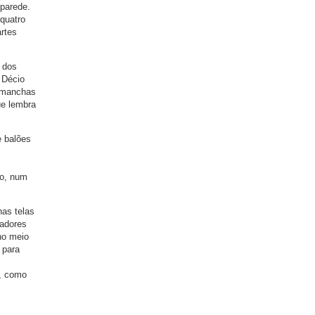
 parede.
 quatro
artes
 dos
 Décio
s manchas
ue lembra
e balões
ão, num
as telas
cadores
no meio
 para
s, como