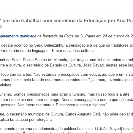
z" por não trabalhar com secretaria da Educação por Ana Pa
o
iginalmente publicada
na Ilustrada da Folha de S. Paulo em 24 de março de 2
 debate ocorrido no Sesc Belenzinho, a sensação era de que os tradutores t
 ruído não era de linguagem. E sim de visões culturais.
onal do Sesc, Danilo Santos de Miranda, que traçou uma linha histórica do tra
orte e cultura, o secretário de Estado da Cultura, João Sayad, desfez esse la
so foco são as artes. Não estamos preocupados com educação, que é um sis
amos felizes pelo fato de estarmos separados dele", afirmou, fazendo algun
deiras.
rismo. Somos pressionados para atrair o turismo, mas nosso foco é a arte
 com economia nem com emprego. Nossa preocupação é com o que não est
pessoas. Nos interessa tanto a Pinacoteca quanto o hip-hop."
e, o secretário municipal de Cultura, Carlos Augusto Calil, não pôde deixar de
plicá-la, acabou por reforçá-la.
um grande problema na administração pública brasileira. O João [Sayad] talve