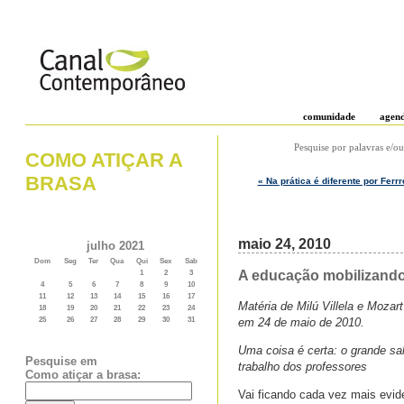
comunidade
agen
Pesquise por palavras e/ou
COMO ATIÇAR A
BRASA
« Na prática é diferente por Ferrr
maio 24, 2010
julho 2021
Dom
Seg
Ter
Qua
Qui
Sex
Sab
A educação mobilizando 
1
2
3
4
5
6
7
8
9
10
11
12
13
14
15
16
17
Matéria de Milú Villela e Moz
18
19
20
21
22
23
24
em 24 de maio de 2010.
25
26
27
28
29
30
31
Uma coisa é certa: o grande sal
Pesquise em
trabalho dos professores
Como atiçar a brasa:
Vai ficando cada vez mais evid