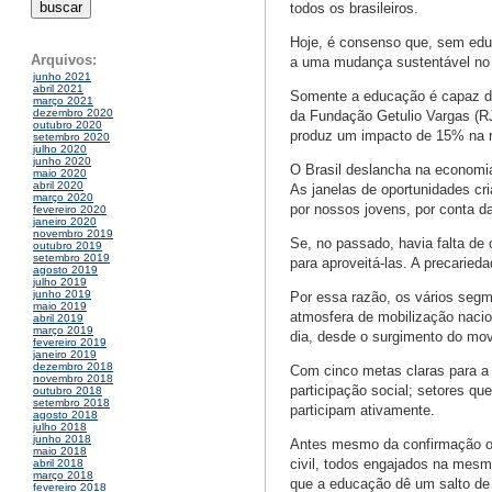
todos os brasileiros.
Hoje, é consenso que, sem educ
Arquivos:
a uma mudança sustentável no
junho 2021
abril 2021
Somente a educação é capaz de
março 2021
dezembro 2020
da Fundação Getulio Vargas (R
outubro 2020
produz um impacto de 15% na re
setembro 2020
julho 2020
junho 2020
O Brasil deslancha na economia
maio 2020
abril 2020
As janelas de oportunidades cr
março 2020
por nossos jovens, por conta da
fevereiro 2020
janeiro 2020
novembro 2019
Se, no passado, havia falta de 
outubro 2019
setembro 2019
para aproveitá-las. A precaried
agosto 2019
julho 2019
junho 2019
Por essa razão, os vários seg
maio 2019
atmosfera de mobilização nacio
abril 2019
março 2019
dia, desde o surgimento do mo
fevereiro 2019
janeiro 2019
dezembro 2018
Com cinco metas claras para a 
novembro 2018
participação social; setores q
outubro 2018
setembro 2018
participam ativamente.
agosto 2018
julho 2018
junho 2018
Antes mesmo da confirmação ofi
maio 2018
civil, todos engajados na mes
abril 2018
março 2018
que a educação dê um salto de 
fevereiro 2018