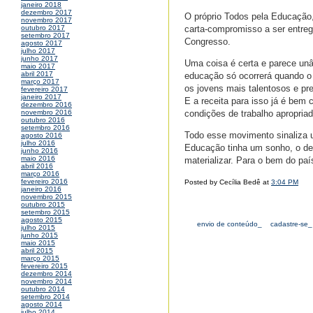
janeiro 2018
dezembro 2017
O próprio Todos pela Educação
novembro 2017
carta-compromisso a ser entreg
outubro 2017
setembro 2017
Congresso.
agosto 2017
julho 2017
junho 2017
Uma coisa é certa e parece unâ
maio 2017
abril 2017
educação só ocorrerá quando o p
março 2017
os jovens mais talentosos e pr
fevereiro 2017
janeiro 2017
E a receita para isso já é bem c
dezembro 2016
condições de trabalho apropria
novembro 2016
outubro 2016
setembro 2016
Todo esse movimento sinaliza u
agosto 2016
julho 2016
Educação tinha um sonho, o de
junho 2016
maio 2016
materializar. Para o bem do pa
abril 2016
março 2016
fevereiro 2016
Posted by Cecília Bedê at
3:04 PM
janeiro 2016
novembro 2015
outubro 2015
setembro 2015
agosto 2015
envio de conteúdo_
cadastre-se_
julho 2015
junho 2015
maio 2015
abril 2015
março 2015
fevereiro 2015
dezembro 2014
novembro 2014
outubro 2014
setembro 2014
agosto 2014
julho 2014