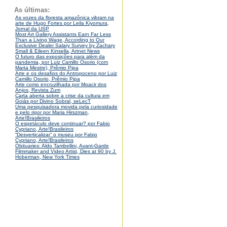
As últimas:
As vozes da floresta amazônica vibram na
arte de Hugo Fortes por Leila Kiyomura,
Jornal da USP
Most Art Gallery Assistants Earn Far Less
Than a Living Wage, According to Our
Exclusive Dealer Salary Survey by Zachary
Small & Eileen Kinsella, Artnet News
O futuro das exposições para além da
pandemia, por Luiz Camillo Osorio (com
Marta Mestre), Prêmio Pipa
Arte e os desafios do Antropoceno por Luiz
Camillo Osorio, Prêmio Pipa
Arte como encruzilhada por Moacir dos
Anjos, Revista Zum
Carta aberta sobre a crise da cultura em
Goiás por Divino Sobral, seLecT
Uma pesquisadora movida pela curiosidade
e pelo rigor por Maria Hirszman,
Arte!Brasileiros
O espetáculo deve continuar? por Fabio
Cypriano, Arte!Brasileiros
“Desverticalizar” o museu por Fabio
Cypriano, Arte!Brasileiros
Obituaries: Aldo Tambellini, Avant-Garde
Filmmaker and Video Artist, Dies at 90 by J.
Hoberman, New York Times