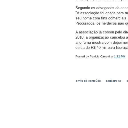
Segundo os advogados da associ
"A associação foi criada para t
seu nome com fins comerciais s
Procurados, os herdeiros não q
A associação já cobrou pelo dir
2010, a organização cancelou a
ano, uma mostra com depoimento
cerca de R$ 40 mil para liberaç
Posted by Patricia Canetti at
1:32 PM
envio de conteúdo_
cadastre-se_