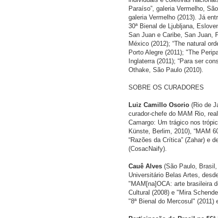
Paraíso”, galeria Vermelho, São 
galeria Vermelho (2013). Já en
30ª Bienal de Ljubljana, Esloven
San Juan e Caribe, San Juan, P
México (2012); “The natural ord
Porto Alegre (2011); "The Perip
Inglaterra (2011); “Para ser co
Othake, São Paulo (2010).
SOBRE OS CURADORES
Luiz Camillo Osorio
(Rio de Ja
curador-chefe do MAM Rio, realiz
Camargo: Um trágico nos trópi
Künste, Berlim, 2010), “MAM 60”
“Razões da Crítica” (Zahar) e 
(CosacNaify).
Cauê Alves
(São Paulo, Brasil,
Universitário Belas Artes, des
"MAM[na]OCA: arte brasileira d
Cultural (2008) e "Mira Schende
"8ª Bienal do Mercosul" (2011)