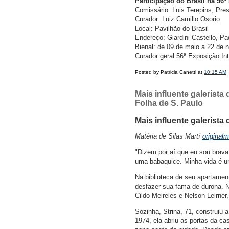
Participação do Brasil na 56ª
Comissário: Luis Terepins, Pre
Curador: Luiz Camillo Osorio
Local: Pavilhão do Brasil
Endereço: Giardini Castello, Pad
Bienal: de 09 de maio a 22 de
Curador geral 56ª Exposição Int
Posted by Patricia Canetti at
10:15 AM
Mais influente galerista 
Folha de S. Paulo
Mais influente galerista 
Matéria de Silas Martí
original
"Dizem por aí que eu sou brava,
uma babaquice. Minha vida é um
Na biblioteca de seu apartamen
desfazer sua fama de durona. N
Cildo Meireles e Nelson Leirne
Sozinha, Strina, 71, construiu
1974, ela abriu as portas da cas