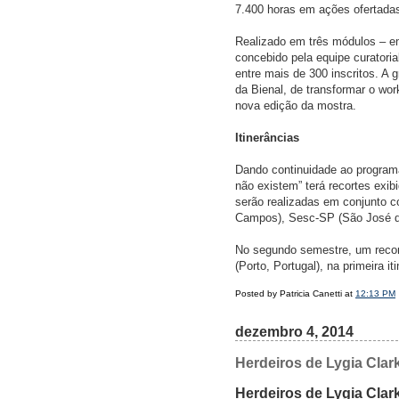
7.400 horas em ações ofertadas
Realizado em três módulos – em
concebido pela equipe curatoria
entre mais de 300 inscritos. A 
da Bienal, de transformar o wo
nova edição da mostra.
Itinerâncias
Dando continuidade ao programa 
não existem” terá recortes exib
serão realizadas em conjunto c
Campos), Sesc-SP (São José do
No segundo semestre, um recor
(Porto, Portugal), na primeira 
Posted by Patricia Canetti at
12:13 PM
dezembro 4, 2014
Herdeiros de Lygia Clar
Herdeiros de Lygia Clar