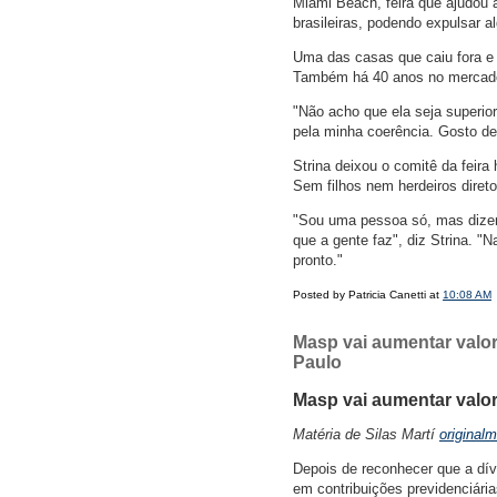
Miami Beach, feira que ajudou a
brasileiras, podendo expulsar 
Uma das casas que caiu fora e 
Também há 40 anos no mercado, 
"Não acho que ela seja superio
pela minha coerência. Gosto de
Strina deixou o comitê da fei
Sem filhos nem herdeiros diretos
"Sou uma pessoa só, mas dizem 
que a gente faz", diz Strina. "
pronto."
Posted by Patricia Canetti at
10:08 AM
Masp vai aumentar valor
Paulo
Masp vai aumentar valo
Matéria de Silas Martí
original
Depois de reconhecer que a dí
em contribuições previdenciári