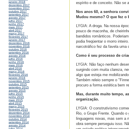
janeiro 2018
espírito e de conceito. Não se 
dezembro 2017
novembro 2017
Nos anos 60, a senhora convi
outubro 2017
setembro 2017
Mudou mesmo? O que fez o b
agosto 2017
julho 2017
junho 2017
LYGIA: A droga. Na nossa época
maio 2017
pouco de maconha, de cheirinho
abril 2017
março 2017
bandidos românticos. Poderiam a
fevereiro 2017
janeiro 2017
podia freqüentar o morro inteir
dezembro 2016
narcotráfico fez da favela uma 
novembro 2016
outubro 2016
setembro 2016
Como é seu processo de cria
agosto 2016
julho 2016
junho 2016
LYGIA: Não faço nenhum desenho
maio 2016
abril 2016
surgindo com muita clareza, ne
março 2016
algo que esteja me mobilizando.
fevereiro 2016
janeiro 2016
Também releio sempre o "Finnega
novembro 2015
outubro 2015
procuro a forma estética bem r
setembro 2015
agosto 2015
Mas, durante muito tempo, as
julho 2015
junho 2015
organização.
maio 2015
abril 2015
março 2015
LYGIA: O construtivismo começa
fevereiro 2015
Rio, o Grupo Frente. Quando o
dezembro 2014
novembro 2014
linguagens novas, mas sem a ne
outubro 2014
setembro 2014
obra sempre perseguiu isso. Nã
agosto 2014
um estado poético intensamen
julho 2014