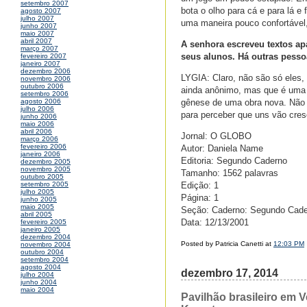
setembro 2007
bota o olho para cá e para lá e
agosto 2007
julho 2007
uma maneira pouco confortável,
junho 2007
maio 2007
abril 2007
A senhora escreveu textos ap
março 2007
seus alunos. Há outras pesso
fevereiro 2007
janeiro 2007
dezembro 2006
LYGIA: Claro, não são só eles,
novembro 2006
outubro 2006
ainda anônimo, mas que é uma m
setembro 2006
gênese de uma obra nova. Não 
agosto 2006
julho 2006
para perceber que uns vão cre
junho 2006
maio 2006
abril 2006
Jornal: O GLOBO
março 2006
fevereiro 2006
Autor: Daniela Name
janeiro 2006
Editoria: Segundo Caderno
dezembro 2005
novembro 2005
Tamanho: 1562 palavras
outubro 2005
Edição: 1
setembro 2005
julho 2005
Página: 1
junho 2005
maio 2005
Seção: Caderno: Segundo Cad
abril 2005
Data: 12/13/2001
fevereiro 2005
janeiro 2005
dezembro 2004
Posted by Patricia Canetti at
12:03 PM
novembro 2004
outubro 2004
setembro 2004
agosto 2004
dezembro 17, 2014
julho 2004
junho 2004
maio 2004
Pavilhão brasileiro em 