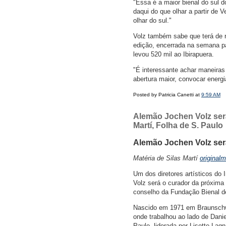
"Essa é a maior bienal do sul d
daqui do que olhar a partir de 
olhar do sul."
Volz também sabe que terá de r
edição, encerrada na semana p
levou 520 mil ao Ibirapuera.
"É interessante achar maneiras
abertura maior, convocar energ
Posted by Patricia Canetti at
9:59 AM
Alemão Jochen Volz será
Martí, Folha de S. Paulo
Alemão Jochen Volz ser
Matéria de Silas Martí
original
Um dos diretores artísticos do
Volz será o curador da próxima 
conselho da Fundação Bienal de
Nascido em 1971 em Braunschwe
onde trabalhou ao lado de Dani
Paulo, liderada por Lisette Lag