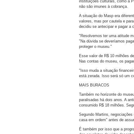
instituições culturais, como a
não são imunes à cobrança.
A situação do Masp era diferen
valores, mas por cautela e par
decidiu se antecipar e pagar a 
"Resolvemos ter uma atitude ma
"Na dúvida se deveríamos paga
proteger o museu."
Esse valor de R$ 10 milhões d
Nas contas do museu, os paga
"Isso muda a situação financei
está zerada. Isso será só um c
MAIS BURACOS
Também no horizonte do museu 
paralisadas há dois anos. A ant
consumido R$ 18 milhões. Segun
Segundo Martins, negociações 
casa em ordem" antes de assu
É também por isso que a progr