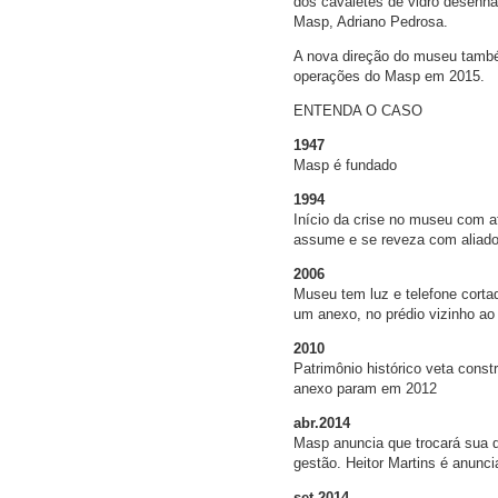
dos cavaletes de vidro desenha
Masp, Adriano Pedrosa.
A nova direção do museu també
operações do Masp em 2015.
ENTENDA O CASO
1947
Masp é fundado
1994
Início da crise no museu com a
assume e se reveza com aliado
2006
Museu tem luz e telefone corta
um anexo, no prédio vizinho a
2010
Patrimônio histórico veta const
anexo param em 2012
abr.2014
Masp anuncia que trocará sua d
gestão. Heitor Martins é anunc
set.2014