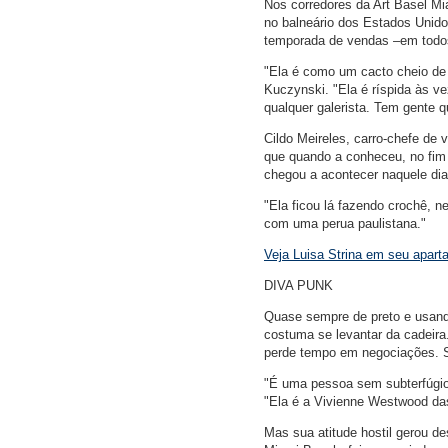
Nos corredores da Art Basel Mi
no balneário dos Estados Unido
temporada de vendas –em todos,
"Ela é como um cacto cheio de
Kuczynski. "Ela é ríspida às v
qualquer galerista. Tem gente q
Cildo Meireles, carro-chefe de
que quando a conheceu, no fim 
chegou a acontecer naquele dia
"Ela ficou lá fazendo crochê, n
com uma perua paulistana."
Veja Luisa Strina em seu apart
DIVA PUNK
Quase sempre de preto e usand
costuma se levantar da cadeira
perde tempo em negociações. S
"É uma pessoa sem subterfúgios
"Ela é a Vivienne Westwood das
Mas sua atitude hostil gerou d