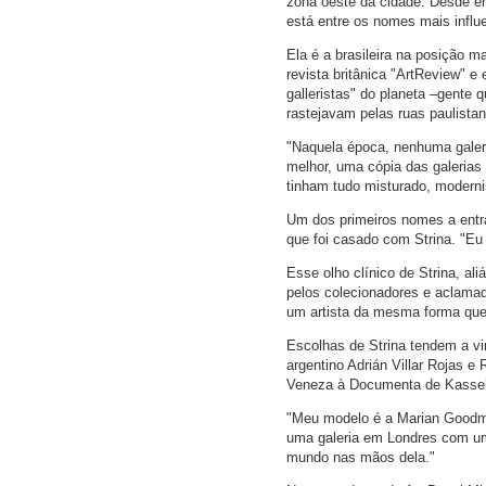
zona oeste da cidade. Desde ent
está entre os nomes mais influ
Ela é a brasileira na posição 
revista britânica "ArtReview" e 
galleristas" do planeta –gente
rastejavam pelas ruas paulista
"Naquela época, nenhuma galeria
melhor, uma cópia das galerias
tinham tudo misturado, moderni
Um dos primeiros nomes a entra
que foi casado com Strina. "Eu 
Esse olho clínico de Strina, a
pelos colecionadores e aclamado
um artista da mesma forma qu
Escolhas de Strina tendem a vi
argentino Adrián Villar Rojas e
Veneza à Documenta de Kassel
"Meu modelo é a Marian Goodma
uma galeria em Londres com um 
mundo nas mãos dela."