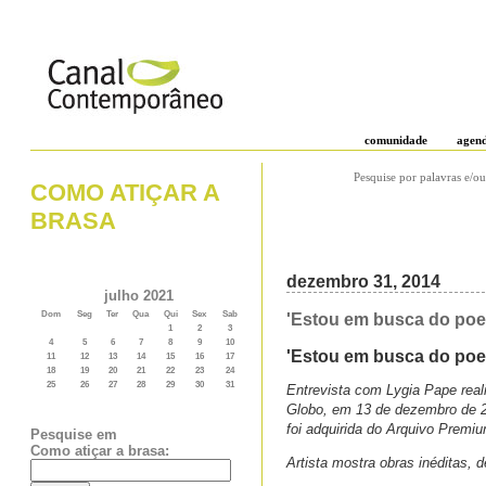
comunidade
agen
Pesquise por palavras e/ou
COMO ATIÇAR A
BRASA
dezembro 31, 2014
julho 2021
Dom
Seg
Ter
Qua
Qui
Sex
Sab
'Estou em busca do poe
1
2
3
4
5
6
7
8
9
10
'Estou em busca do po
11
12
13
14
15
16
17
18
19
20
21
22
23
24
25
26
27
28
29
30
31
Entrevista com Lygia Pape real
Globo, em 13 de dezembro de
foi adquirida do Arquivo Prem
Pesquise em
Como atiçar a brasa:
Artista mostra obras inéditas, d