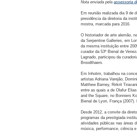
Nota enviada pela
assessoria d
Em reunião realizada dia 9 de 
presidência da diretoria da ins
mostra, marcada para 2016.
O historiador de arte alemão,
da Serpentine Galleries, em Lon
da mesma instituição entre 2005
curador da 53ª Bienal de Veneza
Lagnado, participou da curador
Broodthaers.
Em Inhotim, trabalhou na conce
artistas Adriana Varejão, Domin
Matthew Barney, Rirkrit Tirava
entre as quais a de Olafur Elia
and the Square, no Bonniers Kon
Bienal de Lyon, França (2007). 
Desde 2012, a convite da diretor
programas da prestigiada instit
atividades públicas nas áreas de
música, performance, ciência e 