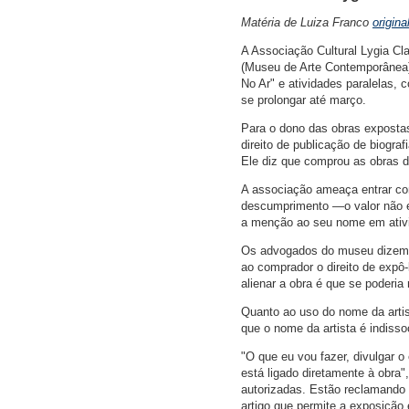
Matéria de Luiza Franco
origin
A Associação Cultural Lygia Cla
(Museu de Arte Contemporânea)
No Ar" e atividades paralelas,
se prolongar até março.
Para o dono das obras expostas
direito de publicação de biogra
Ele diz que comprou as obras d
A associação ameaça entrar co
descumprimento —o valor não es
a menção ao seu nome em ativid
Os advogados do museu dizem qu
ao comprador o direito de expô-
alienar a obra é que se poderia r
Quanto ao uso do nome da arti
que o nome da artista é indisso
"O que eu vou fazer, divulgar 
está ligado diretamente à obra"
autorizadas. Estão reclamando 
artigo que permite a exposição 