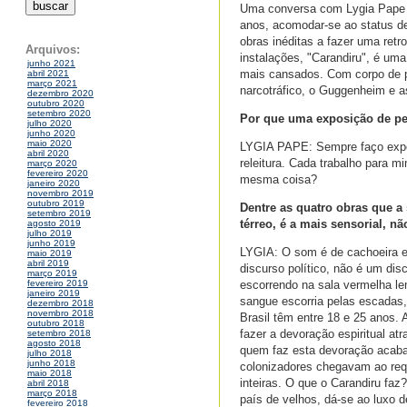
Uma conversa com Lygia Pape 
anos, acomodar-se ao status de 
obras inéditas a fazer uma retr
Arquivos:
instalações, "Carandiru", é um
junho 2021
mais cansados. Com corpo de p
abril 2021
março 2021
narcotráfico, o Guggenheim e a
dezembro 2020
outubro 2020
setembro 2020
Por que uma exposição de peç
julho 2020
junho 2020
maio 2020
LYGIA PAPE: Sempre faço expos
abril 2020
releitura. Cada trabalho para m
março 2020
fevereiro 2020
mesma coisa?
janeiro 2020
novembro 2019
outubro 2019
Dentre as quatro obras que a 
setembro 2019
térreo, é a mais sensorial, nã
agosto 2019
julho 2019
junho 2019
LYGIA: O som é de cachoeira e 
maio 2019
abril 2019
discurso político, não é um di
março 2019
escorrendo na sala vermelha le
fevereiro 2019
janeiro 2019
sangue escorria pelas escadas,
dezembro 2018
novembro 2018
Brasil têm entre 18 e 25 anos. 
outubro 2018
fazer a devoração espiritual a
setembro 2018
agosto 2018
quem faz esta devoração acaba 
julho 2018
junho 2018
colonizadores chegavam ao requ
maio 2018
inteiras. O que o Carandiru fa
abril 2018
março 2018
país de velhos, dá-se ao luxo 
fevereiro 2018