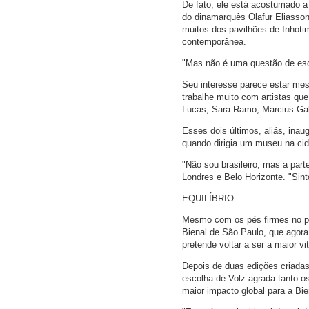
De fato, ele está acostumado a
do dinamarquês Olafur Eliasson
muitos dos pavilhões de Inhoti
contemporânea.
"Mas não é uma questão de escal
Seu interesse parece estar mes
trabalhe muito com artistas q
Lucas, Sara Ramo, Marcius Gal
Esses dois últimos, aliás, inau
quando dirigia um museu na ci
"Não sou brasileiro, mas a part
Londres e Belo Horizonte. "Sint
EQUILÍBRIO
Mesmo com os pés firmes no país
Bienal de São Paulo, que agora
pretende voltar a ser a maior vi
Depois de duas edições criadas
escolha de Volz agrada tanto o
maior impacto global para a Bi