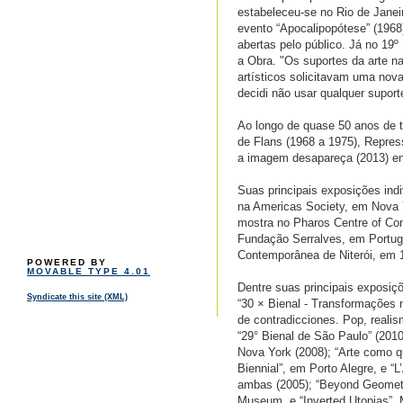
estabeleceu-se no Rio de Janeir
evento “Apocalipopótese” (196
abertas pelo público. Já no 19
a Obra. "Os suportes da arte 
artísticos solicitavam uma nov
decidi não usar qualquer suporte
Ao longo de quase 50 anos de t
de Flans (1968 a 1975), Repres
a imagem desapareça (2013) ent
Suas principais exposições indi
na Americas Society, em Nova Y
mostra no Pharos Centre of Co
Fundação Serralves, em Portug
Contemporânea de Niterói, em 19
POWERED BY
MOVABLE TYPE 4.01
Dentre suas principais exposiçõ
Syndicate this site (XML)
“30 × Bienal - Transformações n
de contradicciones. Pop, realis
“29° Bienal de São Paulo” (2010
Nova York (2008); “Arte como q
Biennial”, em Porto Alegre, e “
ambas (2005); “Beyond Geometr
Museum, e “Inverted Utopias”