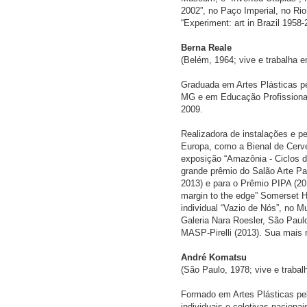
2002”, no Paço Imperial, no Ri
“Experiment: art in Brazil 1958
Berna Reale
(Belém, 1964; vive e trabalha 
Graduada em Artes Plásticas p
MG e em Educação Profissional
2009.
Realizadora de instalações e pe
Europa, como a Bienal de Cervei
exposição “Amazônia - Ciclos d
grande prêmio do Salão Arte Par
2013) e para o Prêmio PIPA (20
margin to the edge” Somerset Ho
individual “Vazio de Nós”, no 
Galeria Nara Roesler, São Paulo
MASP-Pirelli (2013). Sua mais r
André Komatsu
(São Paulo, 1978; vive e traba
Formado em Artes Plásticas pe
individuais e coletivas naciona