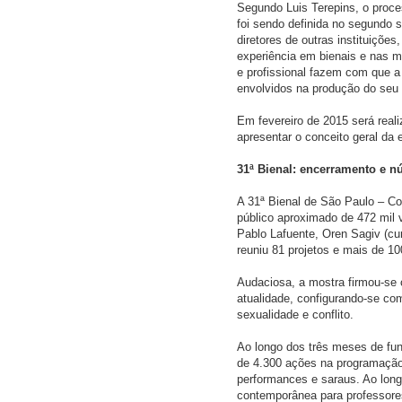
Segundo Luis Terepins, o proce
foi sendo definida no segundo 
diretores de outras instituições,
experiência em bienais e nas m
e profissional fazem com que a 
envolvidos na produção do seu 
Em fevereiro de 2015 será reali
apresentar o conceito geral da
31ª Bienal: encerramento e 
A 31ª Bienal de São Paulo – Co
público aproximado de 472 mil v
Pablo Lafuente, Oren Sagiv (cu
reuniu 81 projetos e mais de 10
Audaciosa, a mostra firmou-se
atualidade, configurando-se co
sexualidade e conflito.
Ao longo dos três meses de fu
de 4.300 ações na programação d
performances e saraus. Ao lon
contemporânea para professores