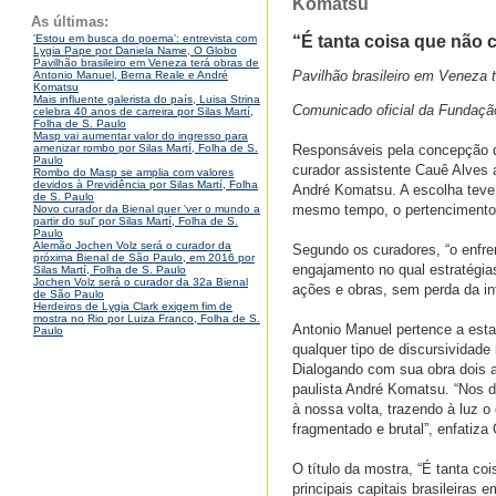
Komatsu
As últimas:
“É tanta coisa que não 
'Estou em busca do poema': entrevista com
Lygia Pape por Daniela Name, O Globo
Pavilhão brasileiro em Veneza terá obras de
Pavilhão brasileiro em Veneza
Antonio Manuel, Berna Reale e André
Komatsu
Mais influente galerista do país, Luisa Strina
Comunicado oficial da Fundaçã
celebra 40 anos de carreira por Silas Martí,
Folha de S. Paulo
Masp vai aumentar valor do ingresso para
Responsáveis pela concepção do
amenizar rombo por Silas Martí, Folha de S.
Paulo
curador assistente Cauê Alves 
Rombo do Masp se amplia com valores
devidos à Previdência por Silas Martí, Folha
André Komatsu. A escolha teve 
de S. Paulo
mesmo tempo, o pertencimento a 
Novo curador da Bienal quer 'ver o mundo a
partir do sul' por Silas Martí, Folha de S.
Paulo
Alemão Jochen Volz será o curador da
Segundo os curadores, “o enfren
próxima Bienal de São Paulo, em 2016 por
engajamento no qual estratégias
Silas Martí, Folha de S. Paulo
Jochen Volz será o curador da 32a Bienal
ações e obras, sem perda da int
de São Paulo
Herdeiros de Lygia Clark exigem fim de
mostra no Rio por Luiza Franco, Folha de S.
Antonio Manuel pertence a est
Paulo
qualquer tipo de discursividade 
Dialogando com sua obra dois a
paulista André Komatsu. “Nos 
à nossa volta, trazendo à luz 
fragmentado e brutal”, enfatiza 
O título da mostra, “É tanta c
principais capitais brasileiras