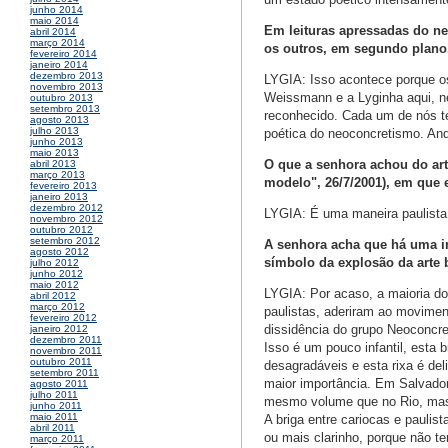
junho 2014
maio 2014
Em leituras apressadas do n
abril 2014
março 2014
os outros, em segundo plano.
fevereiro 2014
janeiro 2014
dezembro 2013
LYGIA: Isso acontece porque os
novembro 2013
Weissmann e a Lyginha aqui, né
outubro 2013
setembro 2013
reconhecido. Cada um de nós t
agosto 2013
julho 2013
poética do neoconcretismo. Anda
junho 2013
maio 2013
O que a senhora achou do art
abril 2013
março 2013
modelo", 26/7/2001), em que e
fevereiro 2013
janeiro 2013
dezembro 2012
LYGIA: É uma maneira paulista 
novembro 2012
outubro 2012
setembro 2012
A senhora acha que há uma i
agosto 2012
símbolo da explosão da arte 
julho 2012
junho 2012
maio 2012
LYGIA: Por acaso, a maioria do
abril 2012
março 2012
paulistas, aderiram ao movimen
fevereiro 2012
dissidência do grupo Neoconcre
janeiro 2012
dezembro 2011
Isso é um pouco infantil, esta b
novembro 2011
outubro 2011
desagradáveis e esta rixa é de
setembro 2011
maior importância. Em Salvador
agosto 2011
julho 2011
mesmo volume que no Rio, mas 
junho 2011
maio 2011
A briga entre cariocas e paulis
abril 2011
ou mais clarinho, porque não t
março 2011