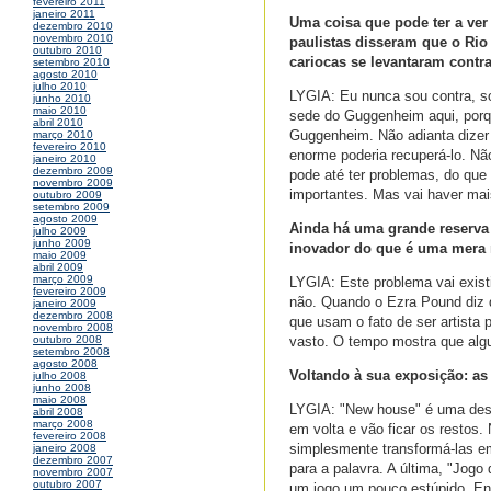
fevereiro 2011
janeiro 2011
Uma coisa que pode ter a ver
dezembro 2010
novembro 2010
paulistas disseram que o Rio
outubro 2010
cariocas se levantaram contra
setembro 2010
agosto 2010
julho 2010
LYGIA: Eu nunca sou contra, so
junho 2010
maio 2010
sede do Guggenheim aqui, porqu
abril 2010
Guggenheim. Não adianta dizer 
março 2010
fevereiro 2010
enorme poderia recuperá-lo. Nã
janeiro 2010
dezembro 2009
pode até ter problemas, do que
novembro 2009
importantes. Mas vai haver mai
outubro 2009
setembro 2009
agosto 2009
Ainda há uma grande reserva
julho 2009
junho 2009
inovador do que é uma mera 
maio 2009
abril 2009
março 2009
LYGIA: Este problema vai exist
fevereiro 2009
não. Quando o Ezra Pound diz q
janeiro 2009
dezembro 2008
que usam o fato de ser artista
novembro 2008
vasto. O tempo mostra que algu
outubro 2008
setembro 2008
agosto 2008
Voltando à sua exposição: as
julho 2008
junho 2008
maio 2008
LYGIA: "New house" é uma des
abril 2008
março 2008
em volta e vão ficar os restos.
fevereiro 2008
simplesmente transformá-las em
janeiro 2008
dezembro 2007
para a palavra. A última, "Jog
novembro 2007
outubro 2007
um jogo um pouco estúpido. En