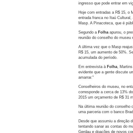
ingresso que pode entrar em vig
Hoje com entradas a R$ 15, o 
entrada franca no Itaú Cultura
Masp. A Pinacoteca, que é públ
Segundo a
Folha
apurou, o pre
reunião do conselho do museu n
A última vez que o Masp reajus
R$ 15, um aumento de 50%. Se f
acumulada do período.
Em entrevista à
Folha
, Martin
evidente que a gente discute u
amarrar."
Conselheiros do museu, no enta
corresponde a cerca de 13% do
2015 um orçamento de R$ 31 mil
Na última reunião do conselho 
uma parceria com o banco Brade
Desde que assumiu a direção d
tentando sanar as contas do mu
Gerdau e doações de novos con