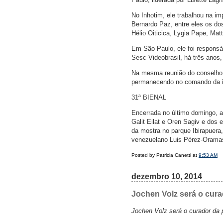
No Inhotim, ele trabalhou na i
Bernardo Paz, entre eles os do
Hélio Oiticica, Lygia Pape, Matt
Em São Paulo, ele foi responsá
Sesc Videobrasil, há três anos,
Na mesma reunião do conselho da
permanecendo no comando da in
31ª BIENAL
Encerrada no último domingo, a
Galit Eilat e Oren Sagiv e dos 
da mostra no parque Ibirapuera
venezuelano Luis Pérez-Orama
Posted by Patricia Canetti at
9:53 AM
dezembro 10, 2014
Jochen Volz será o cura
Jochen Volz será o curador da 