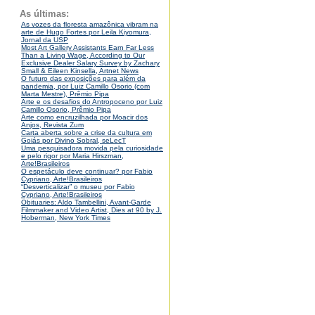
As últimas:
As vozes da floresta amazônica vibram na
arte de Hugo Fortes por Leila Kiyomura,
Jornal da USP
Most Art Gallery Assistants Earn Far Less
Than a Living Wage, According to Our
Exclusive Dealer Salary Survey by Zachary
Small & Eileen Kinsella, Artnet News
O futuro das exposições para além da
pandemia, por Luiz Camillo Osorio (com
Marta Mestre), Prêmio Pipa
Arte e os desafios do Antropoceno por Luiz
Camillo Osorio, Prêmio Pipa
Arte como encruzilhada por Moacir dos
Anjos, Revista Zum
Carta aberta sobre a crise da cultura em
Goiás por Divino Sobral, seLecT
Uma pesquisadora movida pela curiosidade
e pelo rigor por Maria Hirszman,
Arte!Brasileiros
O espetáculo deve continuar? por Fabio
Cypriano, Arte!Brasileiros
“Desverticalizar” o museu por Fabio
Cypriano, Arte!Brasileiros
Obituaries: Aldo Tambellini, Avant-Garde
Filmmaker and Video Artist, Dies at 90 by J.
Hoberman, New York Times