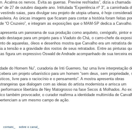
m. Acalma os nervos. Evita as guerras. Previne resfriados”, dizia a chamada
” de 27 de outubro daquele ano. Intitulada “Experiência nº 3”, a caminhada 
 vestindo saias, para divulgar seu projeto de utopia urbana, é hoje considerad
asileira. As únicas imagens que ficaram para contar a história foram feitas po
e de “O Cruzeiro”, e integram as exposições que o MAM-SP dedica a Carvalho
 apresenta um panorama de sua produção como arquiteto, cenógrafo, pintor e
ado destaque para um projeto para o Viaduto do Chá, o carro-chefe da expos
unto de aquarelas, óleos e desenhos mostra que Carvalho era um retratista d
a a tensão e a gravidade dos rostos de seus retratados. Entre as pinturas qu
tistas figura um expressivo Oswald de Andrade acompanhado de sua terceira e
dade do Homem Nu”, curadoria de Inti Guerrero, faz uma livre interpretação d
ncebera um projeto urbanístico para um homem “sem deus, sem propriedade,
ticos, livre para o raciocínio e o pensamento”. A mostra apresenta obras
strangeiras que dialogam com as ideias do artista modernista e arrisca um
performance libertária de Ney Matogrosso na fase Secos & Molhados. Ao exi
ico também provocador, o curador reafirma a identidade multimídia de Carval
e pertenciam a um mesmo campo de ação.
contato_
sobre o canal_