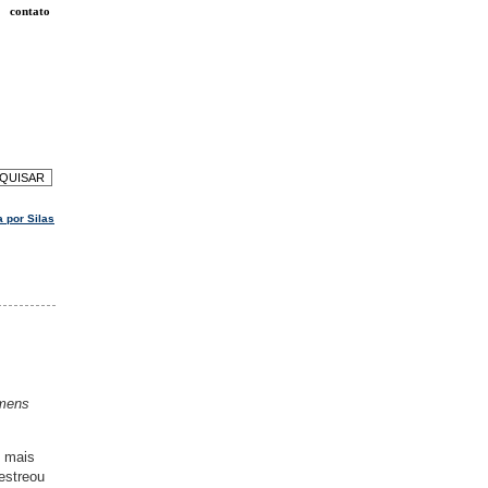
contato
 por Silas
omens
u mais
 estreou