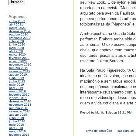
seu New Look. É de nylon e bri
reportagem na revista “Manchete
arquiteto pela avenida Paulista,
Arquivos:
primeira performance da arte br
junho 2021
fotojornalistas da “Manchete” 
abril 2021
março 2021
dezembro 2020
A retrospectiva na Grande Sala
outubro 2020
setembro 2020
performer. Embora tenha sido d
julho 2020
as pinturas. O expressivo conj
junho 2020
maio 2020
cheia, que captava com maestri
abril 2020
março 2020
escritores, psicanalistas e ar
fevereiro 2020
escritora Julieta Barbara.
janeiro 2020
novembro 2019
outubro 2019
Na Sala Paulo Figueiredo, “A Ci
setembro 2019
agosto 2019
idealismo de Carvalho, que co
julho 2019
matrimônio e sem tabus escolás
junho 2019
maio 2019
contemporâneas brasileiras e e
abril 2019
março 2019
interessante cruzamento com a 
fevereiro 2019
roupa e o videoclipe desse mús
janeiro 2019
dezembro 2018
quem a vida cotidiana e a art
novembro 2018
outubro 2018
setembro 2018
Posted by Marília Sales at
12:21 PM
agosto 2018
julho 2018
junho 2018
maio 2018
abril 2018
envio de conteúdo_
cadastre-se_
março 2018
fevereiro 2018