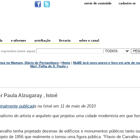
envio de conteúdo
cadastre-se
da
e-nformes
arte&ação
livraria
sobre o canal
 expressões (entre aspas)
ntânea no Mamam, Diário de Pernambuco
|
Home
|
MuBE terá novo anexo e foco em arte de rua
Marí, Folha de S. Paulo »
 Paula Alzugaray , Istoé
ginalmente publicad
a na Istoé em 11 de maio de 2010
alismo do artista e arquiteto que projetou uma cidade modernista em que h
arvalho tenha projetado dezenas de edifícios e monumentos públicos tanto o
rojeto de 1956 que realmente o tornou uma figura pública. “Flavio de Carvalho