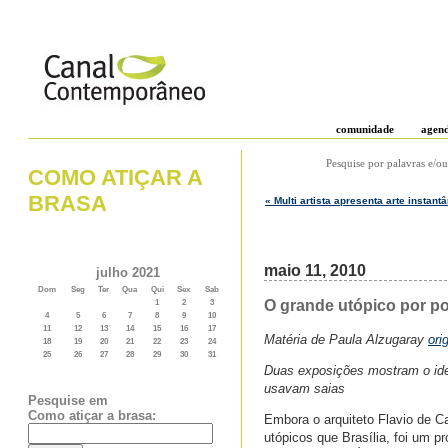
comunidade
agen
Pesquise por palavras e/ou
COMO ATIÇAR A
BRASA
« Multi artista apresenta arte insta
maio 11, 2010
julho 2021
Dom
Seg
Ter
Qua
Qui
Sex
Sab
O grande utópico por por
1
2
3
4
5
6
7
8
9
10
11
12
13
14
15
16
17
Matéria de Paula Alzugaray
ori
18
19
20
21
22
23
24
25
26
27
28
29
30
31
Duas exposições mostram o ide
usavam saias
Pesquise em
Como atiçar a brasa:
Embora o arquiteto Flavio de C
utópicos que Brasília, foi um p