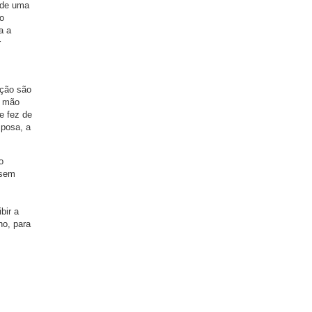
 de uma
do
a a
r
.
ição são
e mão
e fez de
sposa, a
o
 sem
bir a
ho, para