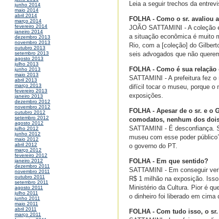
Leia a seguir trechos da entrevi
junho 2014
maio 2014
abril 2014
FOLHA - Como o sr. avaliou a
março 2014
fevereiro 2014
JOÃO SATTAMINI - A coleção é 
janeiro 2014
a situação econômica é muito m
dezembro 2013
novembro 2013
Rio, com a [coleção] do Gilbert
outubro 2013
seis advogados que não quere
setembro 2013
agosto 2013
julho 2013
FOLHA - Como é sua relação 
junho 2013
maio 2013
SATTAMINI - A prefeitura fez o
abril 2013
março 2013
difícil tocar o museu, porque o
fevereiro 2013
exposições.
janeiro 2013
dezembro 2012
novembro 2012
FOLHA - Apesar de o sr. e o 
outubro 2012
setembro 2012
comodatos, nenhum dos dois 
agosto 2012
SATTAMINI - É desconfiança. S
julho 2012
junho 2012
museu com esse poder público? 
maio 2012
abril 2012
o governo do PT.
março 2012
fevereiro 2012
FOLHA - Em que sentido?
janeiro 2012
dezembro 2011
SATTAMINI - Em conseguir verb
novembro 2011
outubro 2011
R$ 1 milhão na exposição. Isso
setembro 2011
Ministério da Cultura. Pior é q
agosto 2011
julho 2011
o dinheiro foi liberado em cima 
junho 2011
maio 2011
abril 2011
FOLHA - Com tudo isso, o sr.
março 2011