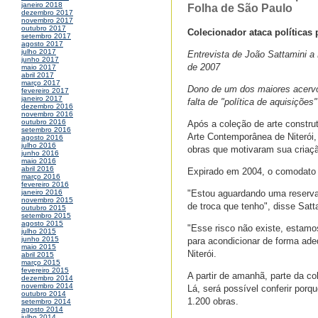
janeiro 2018
Folha de São Paulo
dezembro 2017
novembro 2017
outubro 2017
Colecionador ataca políticas 
setembro 2017
agosto 2017
julho 2017
Entrevista de João Sattamini a
junho 2017
de 2007
maio 2017
abril 2017
março 2017
Dono de um dos maiores acervos 
fevereiro 2017
janeiro 2017
falta de "política de aquisições
dezembro 2016
novembro 2016
outubro 2016
Após a coleção de arte constru
setembro 2016
Arte Contemporânea de Niterói,
agosto 2016
julho 2016
obras que motivaram sua criaç
junho 2016
maio 2016
abril 2016
Expirado em 2004, o comodato 
março 2016
fevereiro 2016
"Estou aguardando uma reserva 
janeiro 2016
novembro 2015
de troca que tenho", disse Satt
outubro 2015
setembro 2015
agosto 2015
"Esse risco não existe, estamo
julho 2015
junho 2015
para acondicionar de forma ade
maio 2015
Niterói.
abril 2015
março 2015
fevereiro 2015
A partir de amanhã, parte da c
dezembro 2014
novembro 2014
Lá, será possível conferir por
outubro 2014
1.200 obras.
setembro 2014
agosto 2014
julho 2014