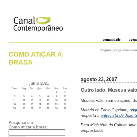
comunidade
agen
Pesquise por palavras e/ou
COMO ATIÇAR A
BRASA
agosto 23, 2007
julho 2021
Dom
Seg
Ter
Qua
Qui
Sex
Sab
Outro lado: Museus valo
1
2
3
4
5
6
7
8
9
10
Museus valorizam coleções, di
11
12
13
14
15
16
17
18
19
20
21
22
23
24
25
26
27
28
29
30
31
Matéria de Fabio Cypriano,
orig
resposta à
entrevista de João 
Pesquise em
Para Ministério da Cultura, inv
Como atiçar a brasa:
emprestados