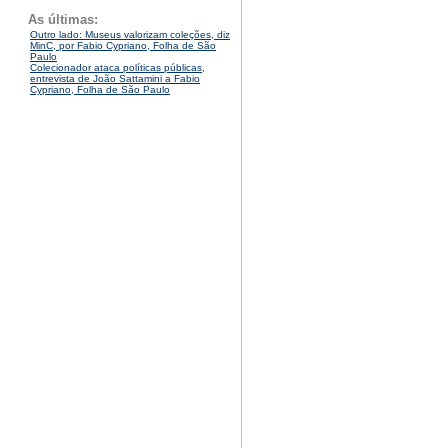
As últimas:
Outro lado: Museus valorizam coleções, diz
MinC, por Fabio Cypriano, Folha de São
Paulo
Colecionador ataca políticas públicas,
entrevista de João Sattamini a Fabio
Cypriano, Folha de São Paulo