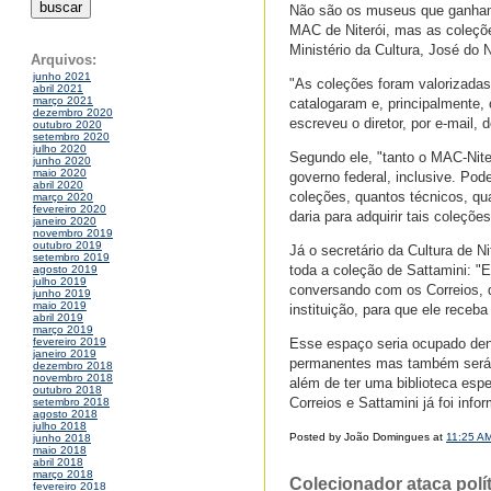
Não são os museus que ganham
MAC de Niterói, mas as coleçõ
Ministério da Cultura, José do 
Arquivos:
junho 2021
"As coleções foram valorizada
abril 2021
março 2021
catalogaram e, principalmente,
dezembro 2020
escreveu o diretor, por e-mail,
outubro 2020
setembro 2020
julho 2020
Segundo ele, "tanto o MAC-Nite
junho 2020
maio 2020
governo federal, inclusive. Po
abril 2020
coleções, quantos técnicos, qua
março 2020
fevereiro 2020
daria para adquirir tais coleções
janeiro 2020
novembro 2019
outubro 2019
Já o secretário da Cultura de N
setembro 2019
toda a coleção de Sattamini: 
agosto 2019
julho 2019
conversando com os Correios, q
junho 2019
maio 2019
instituição, para que ele receb
abril 2019
março 2019
Esse espaço seria ocupado den
fevereiro 2019
janeiro 2019
permanentes mas também será ut
dezembro 2018
novembro 2018
além de ter uma biblioteca espe
outubro 2018
Correios e Sattamini já foi in
setembro 2018
agosto 2018
julho 2018
Posted by João Domingues at
11:25 A
junho 2018
maio 2018
abril 2018
março 2018
Colecionador ataca polít
fevereiro 2018