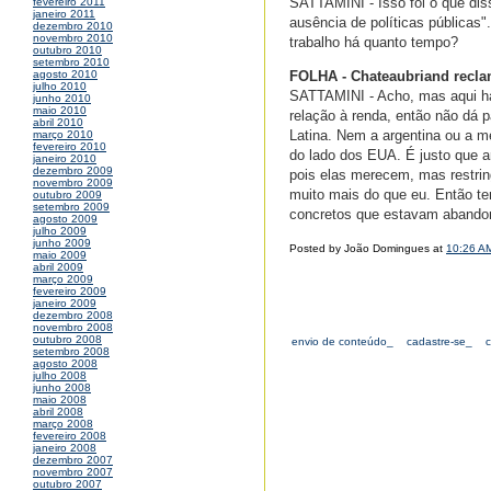
SATTAMINI - Isso foi o que diss
fevereiro 2011
janeiro 2011
ausência de políticas públicas
dezembro 2010
novembro 2010
trabalho há quanto tempo?
outubro 2010
setembro 2010
FOLHA - Chateaubriand reclama
agosto 2010
julho 2010
SATTAMINI - Acho, mas aqui há 
junho 2010
maio 2010
relação à renda, então não dá p
abril 2010
Latina. Nem a argentina ou a m
março 2010
fevereiro 2010
do lado dos EUA. É justo que a
janeiro 2010
dezembro 2009
pois elas merecem, mas restrin
novembro 2009
muito mais do que eu. Então te
outubro 2009
setembro 2009
concretos que estavam abando
agosto 2009
julho 2009
junho 2009
Posted by João Domingues at
10:26 A
maio 2009
abril 2009
março 2009
fevereiro 2009
janeiro 2009
dezembro 2008
novembro 2008
outubro 2008
envio de conteúdo_
cadastre-se_
setembro 2008
agosto 2008
julho 2008
junho 2008
maio 2008
abril 2008
março 2008
fevereiro 2008
janeiro 2008
dezembro 2007
novembro 2007
outubro 2007