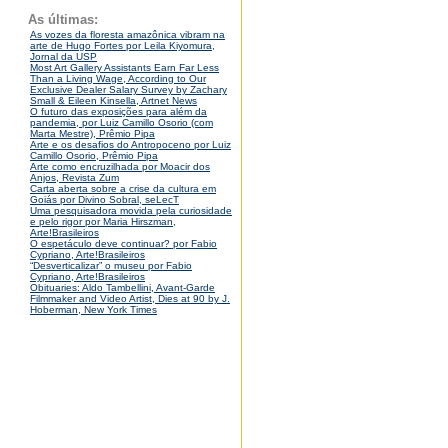
As últimas:
As vozes da floresta amazônica vibram na
arte de Hugo Fortes por Leila Kiyomura,
Jornal da USP
Most Art Gallery Assistants Earn Far Less
Than a Living Wage, According to Our
Exclusive Dealer Salary Survey by Zachary
Small & Eileen Kinsella, Artnet News
O futuro das exposições para além da
pandemia, por Luiz Camillo Osorio (com
Marta Mestre), Prêmio Pipa
Arte e os desafios do Antropoceno por Luiz
Camillo Osorio, Prêmio Pipa
Arte como encruzilhada por Moacir dos
Anjos, Revista Zum
Carta aberta sobre a crise da cultura em
Goiás por Divino Sobral, seLecT
Uma pesquisadora movida pela curiosidade
e pelo rigor por Maria Hirszman,
Arte!Brasileiros
O espetáculo deve continuar? por Fabio
Cypriano, Arte!Brasileiros
“Desverticalizar” o museu por Fabio
Cypriano, Arte!Brasileiros
Obituaries: Aldo Tambellini, Avant-Garde
Filmmaker and Video Artist, Dies at 90 by J.
Hoberman, New York Times