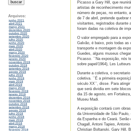
Picasso a Gary Hill, que reunir
artistas de reconhecimento mun
número de peças, no entanto, a
Arquivos:
de 7 de abril, pretende quebrar
junho 2021
visitantes, registrados durante
abril 2021
março 2021
foram dadas na coletiva de imp
dezembro 2020
outubro 2020
setembro 2020
O valor empregado para a expos
julho 2020
Galvão, é baixo, pois todas as 
junho 2020
maio 2020
transporte e montagem da expo
abril 2020
março 2020
Guedes, alguns museus chegam
fevereiro 2020
Picasso. ``Na exposição, nós t
janeiro 2020
novembro 2019
sobre papel/1964), Les Lutteurs
outubro 2019
setembro 2019
agosto 2019
Durante a coletiva, o secretario
julho 2019
coletiva. ``É a primeira expos
junho 2019
maio 2019
século XX``, disse. Para atingi
abril 2019
março 2019
que será dividia em sete blocos
fevereiro 2019
dia 15 de agosto, em Fortalez
janeiro 2019
dezembro 2018
Museu Madi.
novembro 2018
outubro 2018
setembro 2018
A exposição contará com obras
agosto 2018
da Universidade de São Paulo, 
julho 2018
junho 2018
da Espanha e do Ceará. Serão 
maio 2018
abril 2018
Chagall, Antoni Tapies, Antoni
março 2018
Christian Boltanski, Gary Hill
fevereiro 2018