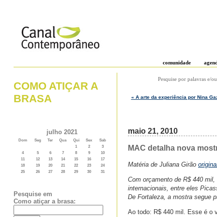
comunidade
agen
Pesquise por palavras e/ou
COMO ATIÇAR A
BRASA
« A arte da experiência por Nina Gaz
maio 21, 2010
julho 2021
Dom
Seg
Ter
Qua
Qui
Sex
Sab
MAC detalha nova mostr
1
2
3
4
5
6
7
8
9
10
11
12
13
14
15
16
17
Matéria de Juliana Girão
origin
18
19
20
21
22
23
24
25
26
27
28
29
30
31
Com orçamento de R$ 440 mil, M
internacionais, entre eles Pica
Pesquise em
De Fortaleza, a mostra segue p
Como atiçar a brasa:
Ao todo: R$ 440 mil. Esse é o 