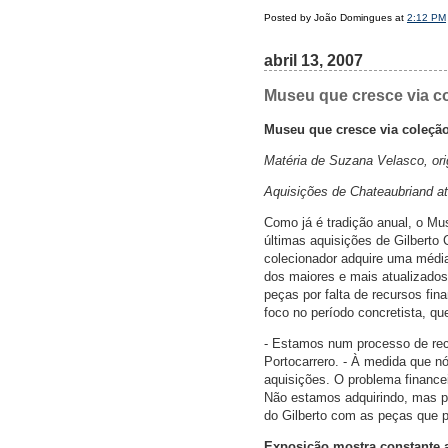
Posted by João Domingues at
2:12 PM
abril 13, 2007
Museu que cresce via co
Museu que cresce via coleção
Matéria de Suzana Velasco, orig
Aquisições de Chateaubriand a
Como já é tradição anual, o Mu
últimas aquisições de Gilbert
colecionador adquire uma médi
dos maiores e mais atualizado
peças por falta de recursos fin
foco no período concretista, qu
- Estamos num processo de recu
Portocarrero. - À medida que 
aquisições. O problema finance
Não estamos adquirindo, mas pr
do Gilberto com as peças que 
Exposição mostra constante a