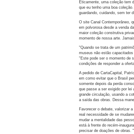
Eticamente, uma coleção tem de
que eu tenho uma boa coleção.
guardando, cuidando, sem ter d
O site Canal Contemporâneo, que
em polvorosa desde a venda das
maior coleção construtiva priva
momento de nossa arte. Jamais
"Quando se trata de um patrimô
museus não estão capacitados a 
"Este pode ser o momento de se
condições de responder a ofer
A pedido de CartaCapital, Patr
em como evitar que o Brasil pe
somente depois da perda consol
que passe a ser exigido por lei
grande circulação, usando a co
a saída das obras. Dessa manei
Favorecer o debate, valorizar 
real necessidade de se mudarem
mudar a mentalidade das pessoa
está à frente do recém-inaugur
precisar de doações de obras. 