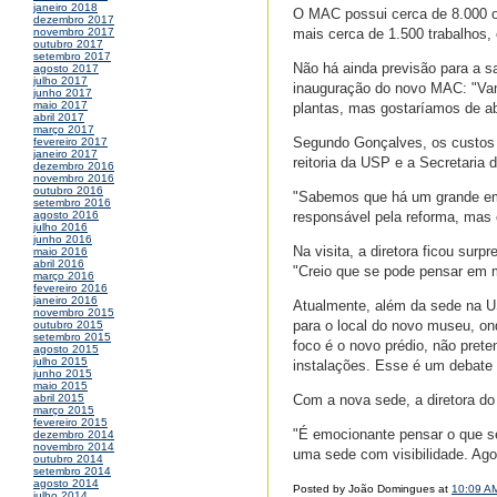
janeiro 2018
O MAC possui cerca de 8.000 o
dezembro 2017
mais cerca de 1.500 trabalhos, 
novembro 2017
outubro 2017
setembro 2017
Não há ainda previsão para a sa
agosto 2017
julho 2017
inauguração do novo MAC: "Vam
junho 2017
maio 2017
plantas, mas gostaríamos de a
abril 2017
março 2017
Segundo Gonçalves, os custos 
fevereiro 2017
janeiro 2017
reitoria da USP e a Secretaria 
dezembro 2016
novembro 2016
outubro 2016
"Sabemos que há um grande em
setembro 2016
responsável pela reforma, mas 
agosto 2016
julho 2016
junho 2016
Na visita, a diretora ficou sur
maio 2016
abril 2016
"Creio que se pode pensar em m
março 2016
fevereiro 2016
janeiro 2016
Atualmente, além da sede na US
novembro 2015
para o local do novo museu, on
outubro 2015
setembro 2015
foco é o novo prédio, não pre
agosto 2015
julho 2015
instalações. Esse é um debate 
junho 2015
maio 2015
Com a nova sede, a diretora d
abril 2015
março 2015
fevereiro 2015
"É emocionante pensar o que se
dezembro 2014
novembro 2014
uma sede com visibilidade. Ago
outubro 2014
setembro 2014
agosto 2014
Posted by João Domingues at
10:09 A
julho 2014