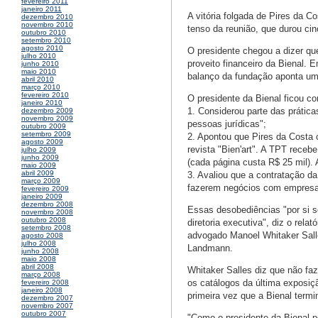
fevereiro 2011
janeiro 2011
A vitória folgada de Pires da C
dezembro 2010
novembro 2010
tenso da reunião, que durou ci
outubro 2010
setembro 2010
agosto 2010
O presidente chegou a dizer que
julho 2010
proveito financeiro da Bienal. 
junho 2010
maio 2010
balanço da fundação aponta um 
abril 2010
março 2010
fevereiro 2010
O presidente da Bienal ficou con
janeiro 2010
1. Considerou parte das prátic
dezembro 2009
novembro 2009
pessoas jurídicas";
outubro 2009
setembro 2009
2. Apontou que Pires da Costa 
agosto 2009
revista "Bien'art". A TPT receb
julho 2009
junho 2009
(cada página custa R$ 25 mil).
maio 2009
abril 2009
3. Avaliou que a contratação da
março 2009
fazerem negócios com empresa
fevereiro 2009
janeiro 2009
dezembro 2008
Essas desobediências "por si 
novembro 2008
outubro 2008
diretoria executiva", diz o rel
setembro 2008
advogado Manoel Whitaker Salle
agosto 2008
julho 2008
Landmann.
junho 2008
maio 2008
abril 2008
Whitaker Salles diz que não fa
março 2008
os catálogos da última exposiç
fevereiro 2008
janeiro 2008
primeira vez que a Bienal termi
dezembro 2007
novembro 2007
outubro 2007
"Como o presidente da Bienal po