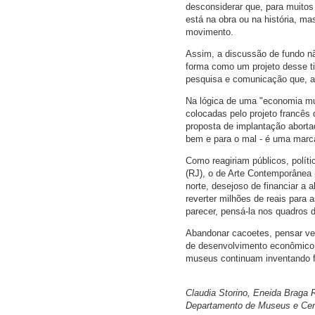
desconsiderar que, para muitos c
está na obra ou na história, ma
movimento.
Assim, a discussão de fundo não
forma como um projeto desse ti
pesquisa e comunicação que, ai
Na lógica de uma "economia mu
colocadas pelo projeto francê
proposta de implantação abortad
bem e para o mal - é uma mar
Como reagiriam públicos, políti
(RJ), o de Arte Contemporânea
norte, desejoso de financiar a
reverter milhões de reais para 
parecer, pensá-la nos quadros 
Abandonar cacoetes, pensar ve
de desenvolvimento econômico 
museus continuam inventando f
Claudia Storino, Eneida Braga 
Departamento de Museus e Cen