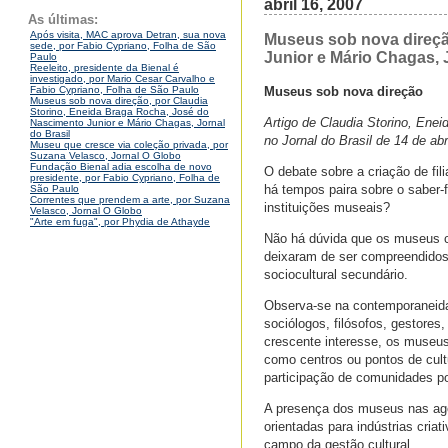
abril 16, 2007
As últimas:
Após visita, MAC aprova Detran, sua nova
Museus sob nova direçã
sede, por Fabio Cypriano, Folha de São
Junior e Mário Chagas, J
Paulo
Reeleito, presidente da Bienal é
investigado, por Mario Cesar Carvalho e
Museus sob nova direção
Fabio Cypriano, Folha de São Paulo
Museus sob nova direção, por Claudia
Storino, Eneida Braga Rocha, José do
Artigo de Claudia Storino, Ene
Nascimento Junior e Mário Chagas, Jornal
do Brasil
no Jornal do Brasil de 14 de abr
Museu que cresce via coleção privada, por
Suzana Velasco, Jornal O Globo
Fundação Bienal adia escolha de novo
O debate sobre a criação de fi
presidente, por Fabio Cypriano, Folha de
há tempos paira sobre o saber-f
São Paulo
Correntes que prendem a arte, por Suzana
instituições museais?
Velasco, Jornal O Globo
"Arte em fuga", por Phydia de Athayde
Não há dúvida que os museus c
deixaram de ser compreendidos 
sociocultural secundário.
Observa-se na contemporaneida
sociólogos, filósofos, gestores
crescente interesse, os museu
como centros ou pontos de cult
participação de comunidades po
A presença dos museus nas agen
orientadas para indústrias cri
campo da gestão cultural.