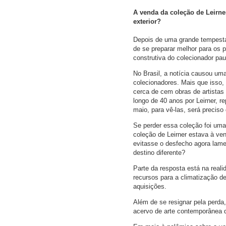
A venda da coleção de Leirne
exterior?
Depois de uma grande tempestad
de se preparar melhor para os 
construtiva do colecionador pa
No Brasil, a notícia causou uma
colecionadores. Mais que isso,
cerca de cem obras de artistas
longo de 40 anos por Leirner, r
maio, para vê-las, será preciso
Se perder essa coleção foi uma
coleção de Leirner estava à v
evitasse o desfecho agora lame
destino diferente?
Parte da resposta está na reali
recursos para a climatização de
aquisições.
Além de se resignar pela perda,
acervo de arte contemporânea q