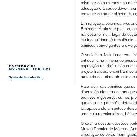
prisma e com os mesmos critéri
educação e à saúde devem ser e
presente como ampliação da aç
Em relação à polêmica produzid
Emirados Árabes, é preciso, ant
francesa têm um lugar de desta
intelectualidade. A turbulência
opiniões convergentes e diverg
O socialista Jack Lang, ex-mini
criticou "uma minoria de pessoa
população restrita" e não quer
POWERED BY
MOVABLE TYPE 4.01
projeto francês, encontram-se p
mercado das obras de arte e o 
Syndicate this site (XML)
Para além das opiniões que se 
discussão algumas outras quest
técnicos e gestores, ou nos pr
que está em pauta é a defesa de
Ultrapassando a hipótese de se
uma cultura colonialista, há i
O exame dessas questões pode i
Museu Popular de Mário de And
circulação de obras, nem ignor