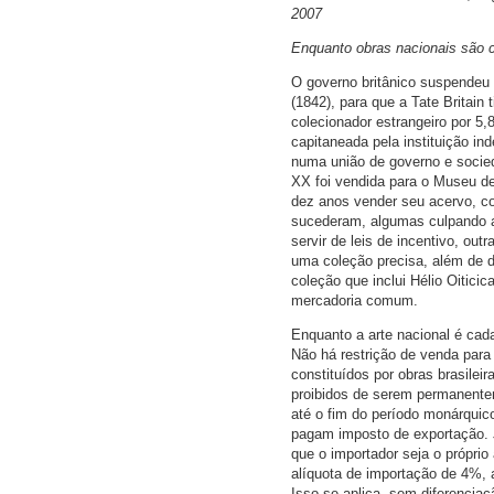
2007
Enquanto obras nacionais são c
O governo britânico suspendeu 
(1842), para que a Tate Britain
colecionador estrangeiro por 5
capitaneada pela instituição i
numa união de governo e socied
XX foi vendida para o Museu de
dez anos vender seu acervo, co
sucederam, algumas culpando a 
servir de leis de incentivo, ou
uma coleção precisa, além de d
coleção que inclui Hélio Oiticic
mercadoria comum.
Enquanto a arte nacional é cada
Não há restrição de venda para
constituídos por obras brasileir
proibidos de serem permanentem
até o fim do período monárquic
pagam imposto de exportação. J
que o importador seja o próprio
alíquota de importação de 4%, 
Isso se aplica, sem diferenci