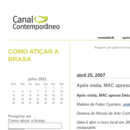
comunidade
agen
Pesquise por palavras e/ou
COMO ATIÇAR A
BRASA
abril 25, 2007
julho 2021
Dom
Seg
Ter
Qua
Qui
Sex
Sab
Após visita, MAC aprova
1
2
3
4
5
6
7
8
9
10
Após visita, MAC aprova Detr
11
12
13
14
15
16
17
18
19
20
21
22
23
24
25
26
27
28
29
30
31
Matéria de Fabio Cypriano,
orig
Diretora do Museu de Arte Cont
Pesquise em
Como atiçar a brasa:
Idéia é abrir o novo local em 
restaurante