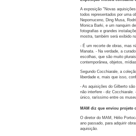
A exposição "Novas aquisições 
todos representados por uma ob
Nepomuceno, Ding Musa, Rodrig
Monica Barki, e um nanquim de 
fotografias e grandes instalaç
mostra, também será exibido n
- É um recorte de obras, mas nã
Manata. - Na verdade, a curado
escolhas, que são muito plurai
contemporânea, objetos, mídias
Segundo Cocchiarale, a coleção
liberdade e, mais que isso, co
- As aquisições do Gilberto sã
não interfere - diz Cocchiarale
único, raríssimo entre os museu
MAM diz que enviou projeto 
O diretor do MAM, Hélio Portoc
ano passado, para adquirir obr
aquisição.