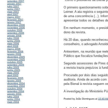
setembro 2007
agosto 2007
julho 2007
O primeiro questionamento sobre
junho 2007
Leirner. A ata registra o segui
maio 2007
abril 2007
de uma concorrência (...). Inf
março 2007
fevereiro 2007
apresentar todos os detalhes de
janeiro 2007
dezembro 2006
Em nenhum momento, o president
novembro 2006
outubro 2006
dono da revista.
setembro 2006
agosto 2006
julho 2006
Há 20 dias, quando reconheceu
junho 2006
conselheiro, o advogado Arnoldo
maio 2006
abril 2006
março 2006
Anteontem, na reunião que reel
fevereiro 2006
janeiro 2006
Público que fiscaliza fundações,
dezembro 2005
novembro 2005
outubro 2005
Segundo assessores de Pires da
setembro 2005
a revista trazia prejuízos à fun
julho 2005
junho 2005
maio 2005
Procurado por dois dias seguido
abril 2005
fevereiro 2005
auditoria. Ainda de acordo com
janeiro 2005
pela Bienal à revista seguem o
dezembro 2004
novembro 2004
outubro 2004
A investigação do Ministério Pú
setembro 2004
agosto 2004
julho 2004
Posted by João Domingues at
10:40 A
junho 2004
maio 2004