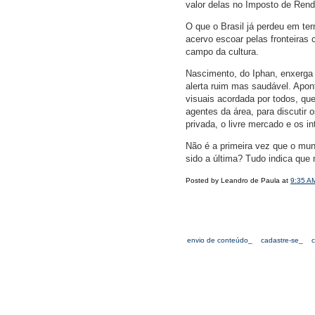
valor delas no Imposto de Rend
O que o Brasil já perdeu em te
acervo escoar pelas fronteiras 
campo da cultura.
Nascimento, do Iphan, enxerga 
alerta ruim mas saudável. Apon
visuais acordada por todos, qu
agentes da área, para discutir 
privada, o livre mercado e os 
Não é a primeira vez que o mun
sido a última? Tudo indica que 
Posted by Leandro de Paula at
9:35 A
envio de conteúdo_
cadastre-se_