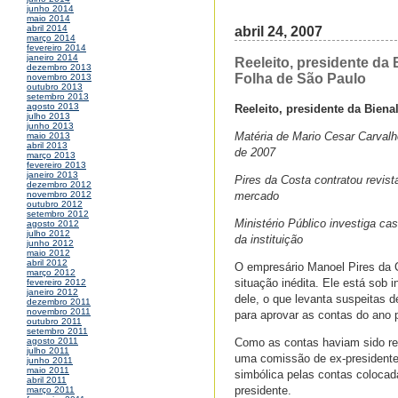
junho 2014
maio 2014
abril 2014
abril 24, 2007
março 2014
fevereiro 2014
janeiro 2014
Reeleito, presidente da 
dezembro 2013
Folha de São Paulo
novembro 2013
outubro 2013
setembro 2013
agosto 2013
Reeleito, presidente da Biena
julho 2013
junho 2013
Matéria de Mario Cesar Carvalh
maio 2013
abril 2013
de 2007
março 2013
fevereiro 2013
janeiro 2013
Pires da Costa contratou revist
dezembro 2012
mercado
novembro 2012
outubro 2012
setembro 2012
Ministério Público investiga cas
agosto 2012
julho 2012
da instituição
junho 2012
maio 2012
abril 2012
O empresário Manoel Pires da C
março 2012
situação inédita. Ele está sob 
fevereiro 2012
janeiro 2012
dele, o que levanta suspeitas 
dezembro 2011
novembro 2011
para aprovar as contas do ano 
outubro 2011
setembro 2011
Como as contas haviam sido rep
agosto 2011
julho 2011
uma comissão de ex-presidente
junho 2011
maio 2011
simbólica pelas contas colocad
abril 2011
presidente.
março 2011