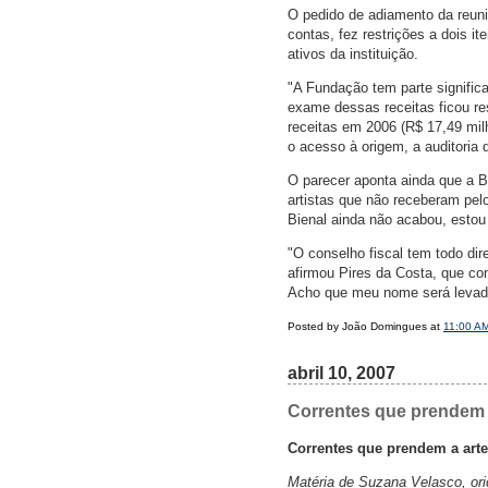
O pedido de adiamento da reuni
contas, fez restrições a dois i
ativos da instituição.
"A Fundação tem parte significa
exame dessas receitas ficou res
receitas em 2006 (R$ 17,49 mi
o acesso à origem, a auditoria 
O parecer aponta ainda que a B
artistas que não receberam pel
Bienal ainda não acabou, estou
"O conselho fiscal tem todo dir
afirmou Pires da Costa, que con
Acho que meu nome será levado
Posted by João Domingues at
11:00 A
abril 10, 2007
Correntes que prendem a
Correntes que prendem a arte
Matéria de Suzana Velasco, ori