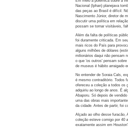
Em meio à polêmica sobre a vend
Nacional (Iphan) planejava tomb
das peças ao Brasil é difícil.
Nascimento Júnior, diretor de
discutir uma política em relaçã
possam se tornar visitáveis, 
Além da falta de políticas públ
foi duramente criticada. Em seu
mais ricos do País para provoca
alguns milhões de dólares (esti
milionários daqui não pensam 
o que 'os outros' pensam sobre
de museus é hábito arraigado e
No entender de Soraia Cals, exp
é mesmo contraditório. Todos fa
ofereceu a coleção a todos os
adquiriu ao longo de anos. É a
Abaporu. Só depois de vendido 
uma das obras mais importante
da cidade. Antes de partir, foi 
Alçado ao olho desse furacão, A
coleção esteve comigo por 40 a
exatamente assim em Houston", 