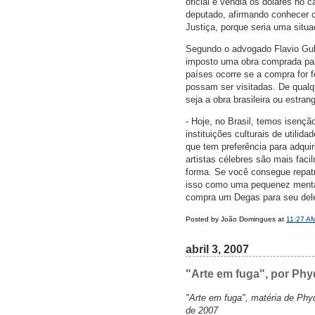
oficial e vendia os dólares no 
deputado, afirmando conhecer c
Justiça, porque seria uma situa
Segundo o advogado Flavio Gube
imposto uma obra comprada para
países ocorre se a compra for f
possam ser visitadas. De qualq
seja a obra brasileira ou estrang
- Hoje, no Brasil, temos isençã
instituições culturais de util
que tem preferência para adqui
artistas célebres são mais fac
forma. Se você consegue repatr
isso como uma pequenez mental
compra um Degas para seu dele
Posted by João Domingues at
11:27 A
abril 3, 2007
"Arte em fuga", por Phy
"Arte em fuga", matéria de Phy
de 2007