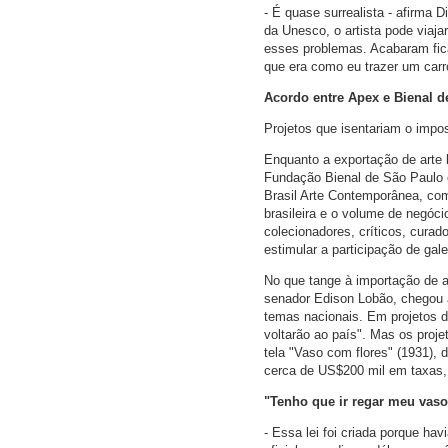
- É quase surrealista - afirma 
da Unesco, o artista pode viaj
esses problemas. Acabaram fic
que era como eu trazer um carr
Acordo entre Apex e Bienal d
Projetos que isentariam o impos
Enquanto a exportação de arte b
Fundação Bienal de São Paulo 
Brasil Arte Contemporânea, com
brasileira e o volume de negóci
colecionadores, críticos, curado
estimular a participação de gale
No que tange à importação de art
senador Edison Lobão, chegou a
temas nacionais. Em projetos de
voltarão ao país". Mas os proj
tela "Vaso com flores" (1931), 
cerca de US$200 mil em taxas
"Tenho que ir regar meu vas
- Essa lei foi criada porque h