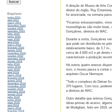
A direção do Museu de Arte Con
diretor do órgão, Ruy Estanisla
Arquivos:
foi anunciada, na semana passa
junho 2021
abril 2021
"Ficamos entusiasmados, vimos 
março 2021
dezembro 2020
museológicas são muito boas, a
outubro 2020
Gonçalves, diretora do MAC.
setembro 2020
julho 2020
junho 2020
Durante a visita, Gonçalves ve
maio 2020
abril 2020
que pode ser distribuída no pré
março 2020
relativamente baixo, de 3,7 m-
fevereiro 2020
janeiro 2020
cerca de 4.600 m2 e pé direito
novembro 2019
outubro 2019
caracterizam a produção recente
setembro 2019
agosto 2019
julho 2019
Há outros quatro anexos dispo
junho 2019
isso, o museu passa a contar c
maio 2019
abril 2019
arquiteto Oscar Niemeyer.
março 2019
fevereiro 2019
janeiro 2019
"Todo o complexo do Detran fi
dezembro 2018
370 lugares. Com isso, poderem
novembro 2018
outubro 2018
a diretora do MAC.
setembro 2018
agosto 2018
julho 2018
Outro detalhe que animou Gonça
junho 2018
obras-primas do acervo, alguma
maio 2018
abril 2018
de Modigliani, feito em 1919, 
março 2018
fevereiro 2018