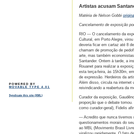
Artistas acusam Santand
Matéria de Nelson Gobbi
origin
Cancelamento de exposição por 
RIO — O cancelamento da expos
Cultural, em Porto Alegre, vir
deveria ficar em cartaz até 8 d
chamam de promoção de pedofili
arte, mas também economistas, 
Santander. Ontem à tarde, a ins
Rouanet para realizar a expos
esta terça-feira, às 15h30m, e
de expressão. Herdeiros da arti
Além disso, circula na interne
POWERED BY
MOVABLE TYPE 4.01
reivindicando a reabertura da m
Syndicate this site (XML)
Curador da exposição, Gaudênci
proporção que o debate tomou.
como curador-geral), Fidelis af
— Acredito que nunca tivemos 
questionamentos morais do seu 
ao MBL (Movimento Brasil Livre
viralizou rapidamente. O fato d