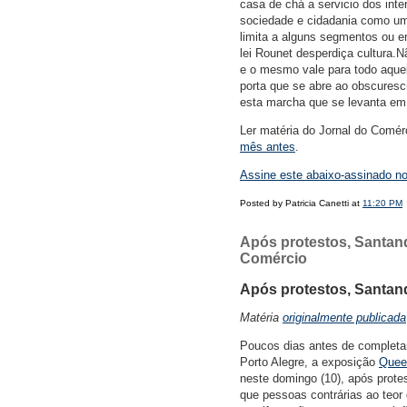
casa de chá a servicio dos inte
sociedade e cidadania como um
limita a alguns segmentos ou e
lei Rounet desperdiça cultura.
e o mesmo vale para todo aquel
porta que se abre ao obscuresc
esta marcha que se levanta em 
Ler matéria do Jornal do Comér
mês antes
.
Assine este abaixo-assinado n
Posted by Patricia Canetti at
11:20 PM
Após protestos, Santand
Comércio
Após protestos, Santan
Matéria
originalmente publicada
Poucos dias antes de completar
Porto Alegre, a exposição
Queer
neste domingo (10), após prote
que pessoas contrárias ao teor