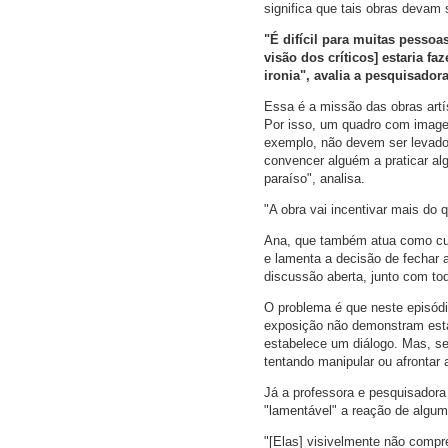
significa que tais obras devam
"É difícil para muitas pesso
visão dos críticos] estaria f
ironia", avalia a pesquisadora
Essa é a missão das obras artí
Por isso, um quadro com imagen
exemplo, não devem ser levados
convencer alguém a praticar al
paraíso", analisa.
"A obra vai incentivar mais do 
Ana, que também atua como cura
e lamenta a decisão de fechar a
discussão aberta, junto com to
O problema é que neste episód
exposição não demonstram esta
estabelece um diálogo. Mas, se
tentando manipular ou afrontar as
Já a professora e pesquisador
"lamentável" a reação de algu
"[Elas] visivelmente não compr