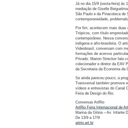
Já no dia 15/9 (sexta-feira) 
mediação de Giselle Beiguelman
São Paulo e da Pinacoteca de 
contemporaneidade, problematiz
Por fim, acontecem mais duas
Trópicos, com título emprestad
contemporâneo. Nessa conversa, 
indígena e afro-brasileira. O ar
Videobrasil, conversam com me
formações de acervos particula
Privado. Marion Strecker fala 
colecionador e diretor da EAV P
da Secretaria da Economia da Cu
Se ainda pareceu pouco, a prog
Transversal também promove exi
vídeos e entrevistas do Canal 
Feira de Design do Rio.
Conversas ArtRio
ArtRio Feira Internacional de Ar
Marina da Glória – Av. Infante
De 13/9 a 17/9
artrio.art.br