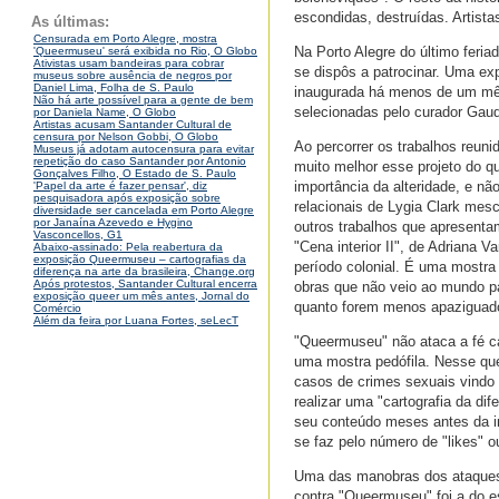
escondidas, destruídas. Artist
As últimas:
Censurada em Porto Alegre, mostra
Na Porto Alegre do último feria
'Queermuseu' será exibida no Rio, O Globo
Ativistas usam bandeiras para cobrar
se dispôs a patrocinar. Uma exp
museus sobre ausência de negros por
Daniel Lima, Folha de S. Paulo
inaugurada há menos de um mê
Não há arte possível para a gente de bem
selecionadas pelo curador Gaud
por Daniela Name, O Globo
Artistas acusam Santander Cultural de
censura por Nelson Gobbi, O Globo
Ao percorrer os trabalhos reun
Museus já adotam autocensura para evitar
repetição do caso Santander por Antonio
muito melhor esse projeto do qu
Gonçalves Filho, O Estado de S. Paulo
importância da alteridade, e nã
'Papel da arte é fazer pensar', diz
pesquisadora após exposição sobre
relacionais de Lygia Clark mesc
diversidade ser cancelada em Porto Alegre
por Janaína Azevedo e Hygino
outros trabalhos que apresenta
Vasconcellos, G1
"Cena interior II", de Adriana 
Abaixo-assinado: Pela reabertura da
exposição Queermuseu – cartografias da
período colonial. É uma mostra
diferença na arte da brasileira, Change.org
Após protestos, Santander Cultural encerra
obras que não veio ao mundo p
exposição queer um mês antes, Jornal do
quanto forem menos apaziguad
Comércio
Além da feira por Luana Fortes, seLecT
"Queermuseu" não ataca a fé cat
uma mostra pedófila. Nesse ques
casos de crimes sexuais vindo 
realizar uma "cartografia da di
seu conteúdo meses antes da i
se faz pelo número de "likes" 
Uma das manobras dos ataques 
contra "Queermuseu" foi a do e