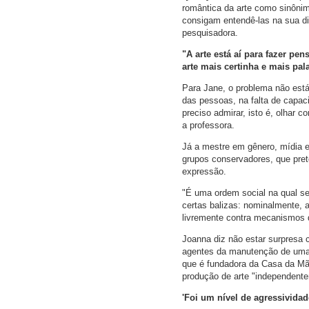
romântica da arte como sinônim
consigam entendê-las na sua d
pesquisadora.
"A arte está aí para fazer pe
arte mais certinha e mais pala
Para Jane, o problema não est
das pessoas, na falta de capacid
preciso admirar, isto é, olhar c
a professora.
Já a mestre em gênero, mídia e
grupos conservadores, que prete
expressão.
"É uma ordem social na qual se
certas balizas: nominalmente, 
livremente contra mecanismos de
Joanna diz não estar surpresa
agentes da manutenção de uma 
que é fundadora da Casa da Mãe
produção de arte "independent
'Foi um nível de agressividad