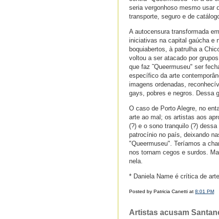
seria vergonhoso mesmo usar d
transporte, seguro e de catálog
A autocensura transformada em 
iniciativas na capital gaúcha e
boquiabertos, à patrulha a Chic
voltou a ser atacado por grupo
que faz ˜Queermuseu" ser fech
específico da arte contemporâ
imagens ordenadas, reconhecív
gays, pobres e negros. Dessa g
O caso de Porto Alegre, no enta
arte ao mal; os artistas aos a
(?) e o sono tranquilo (?) des
patrocínio no país, deixando na
"Queermuseu". Teríamos a chan
nos tornam cegos e surdos. Ma
nela.
* Daniela Name é crítica de art
Posted by Patricia Canetti at
8:01 PM
Artistas acusam Santand