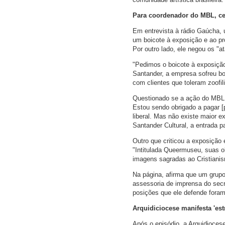
Para coordenador do MBL, cen
Em entrevista à rádio Gaúcha,
um boicote à exposição e ao pr
Por outro lado, ele negou os "a
"Pedimos o boicote à exposição
Santander, a empresa sofreu boi
com clientes que toleram zoofil
Questionado se a ação do MBL n
Estou sendo obrigado a pagar [
liberal. Mas não existe maior 
Santander Cultural, a entrada p
Outro que criticou a exposição
"Intitulada Queermuseu, suas 
imagens sagradas ao Cristianis
Na página, afirma que um grupo
assessoria de imprensa do secre
posições que ele defende foram
Arquidiciocese manifesta 'es
Após o episódio, a Arquidioces