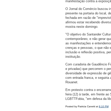
manifestação contra a exposiçã
O Jornal do Comércio buscou i
presente na portaria do local, 
fechada em razão de "imprevist
afirmou estar recebendo divers
mostra neste domingo.
"O objetivo do Santander Cultu
contemporâneo, e não gerar qual
as manifestações e entendemo
crenças e pessoas, o que não 
inclusão e reflexão positiva, p
instituição.
Com curadoria de Gaudêncio Fi
e privadas) que percorrem o per
diversidade de expressão de gên
com entrada franca, e seguiria 
Rouanet.
Em protesto contra o encerrame
feira (12) à tarde, em frente ao
LGBTTFobia, "em defesa da libe
Posted by Patricia Canetti at
8:10 PM