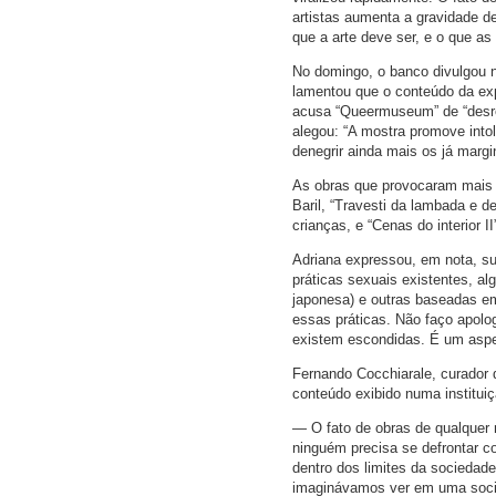
artistas aumenta a gravidade des
que a arte deve ser, e o que a
No domingo, o banco divulgou n
lamentou que o conteúdo da ex
acusa “Queermuseum” de “desre
alegou: “A mostra promove intole
denegrir ainda mais os já margi
As obras que provocaram mais 
Baril, “Travesti da lambada e d
crianças, e “Cenas do interior 
Adriana expressou, em nota, su
práticas sexuais existentes, a
japonesa) e outras baseadas em 
essas práticas. Não faço apolo
existem escondidas. É um aspec
Fernando Cocchiarale, curador 
conteúdo exibido numa instituiç
— O fato de obras de qualquer 
ninguém precisa se defrontar co
dentro dos limites da sociedade
imaginávamos ver em uma soci