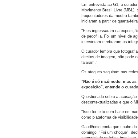
Em entrevista ao G1, o curador 
Movimento Brasil Livre (MBL), 
frequentadores da mostra tamb
iniciaram a partir de quarta-fei
"Eles ingressaram na exposiçã
de pedofilia. Foi um nível de 
intervieram e retiraram os int
O curador lembra que fotografia
direitos de imagem, não pode edit
falaram."
Os ataques seguiram nas redes
"Não é só incômodo, mas as m
exposição", entende o curado
Questionado sobre a acusação d
descontextualizadas e que o MB
"Isso foi feito com base em na
como plataforma de visibilidade
Gaudêncio conta que soube do
domingo. "Foi um choque", decl
comunidade artística brasileir