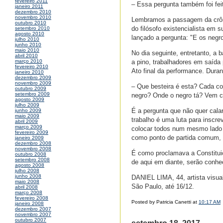
fevereiro 2011
– Essa pergunta também foi fei
janeiro 2011
dezembro 2010
novembro 2010
Lembramos a passagem da crôn
outubro 2010
do filósofo existencialista em s
setembro 2010
agosto 2010
lançado a pergunta: "E os negr
julho 2010
junho 2010
maio 2010
No dia seguinte, entretanto, a 
abril 2010
a pino, trabalhadores em saída 
março 2010
fevereiro 2010
Ato final da performance. Dur
janeiro 2010
dezembro 2009
novembro 2009
– Que besteira é esta? Cada co
outubro 2009
setembro 2009
negro? Onde o negro tá? Vem c
agosto 2009
julho 2009
É a pergunta que não quer cala
junho 2009
maio 2009
trabalho é uma luta para inscr
abril 2009
março 2009
colocar todos num mesmo lado 
fevereiro 2009
como ponto de partida comum, re
janeiro 2009
dezembro 2008
novembro 2008
É como proclamava a Constituiç
outubro 2008
setembro 2008
de aqui em diante, serão conhe
agosto 2008
julho 2008
junho 2008
DANIEL LIMA, 44, artista visua
maio 2008
São Paulo, até 16/12.
abril 2008
março 2008
fevereiro 2008
Posted by Patricia Canetti at
10:17 AM
janeiro 2008
dezembro 2007
novembro 2007
outubro 2007