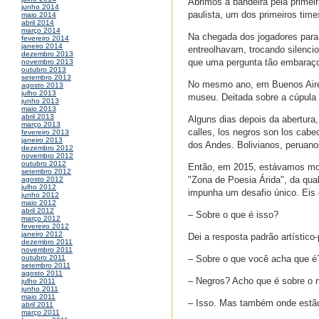
Abrimos a bandeira pela primeir
junho 2014
paulista, um dos primeiros time
maio 2014
abril 2014
março 2014
Na chegada dos jogadores para 
fevereiro 2014
janeiro 2014
entreolhavam, trocando silenc
dezembro 2013
que uma pergunta tão embaraço
novembro 2013
outubro 2013
setembro 2013
No mesmo ano, em Buenos Aires
agosto 2013
julho 2013
museu. Deitada sobre a cúpula c
junho 2013
maio 2013
abril 2013
Alguns dias depois da abertura,
março 2013
calles, los negros son los cabe
fevereiro 2013
janeiro 2013
dos Andes. Bolivianos, peruano
dezembro 2012
novembro 2012
outubro 2012
Então, em 2015, estávamos mon
setembro 2012
"Zona de Poesia Árida", da qua
agosto 2012
julho 2012
impunha um desafio único. Eis
junho 2012
maio 2012
abril 2012
– Sobre o que é isso?
março 2012
fevereiro 2012
janeiro 2012
Dei a resposta padrão artístico
dezembro 2011
novembro 2011
– Sobre o que você acha que é
outubro 2011
setembro 2011
agosto 2011
– Negros? Acho que é sobre o m
julho 2011
junho 2011
maio 2011
– Isso. Mas também onde estão
abril 2011
março 2011