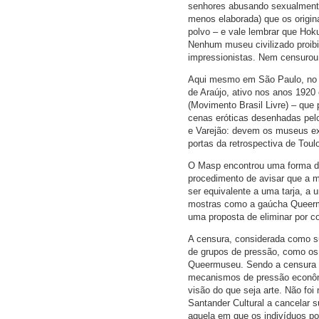
senhores abusando sexualmente
menos elaborada) que os origi
polvo – e vale lembrar que Hok
Nenhum museu civilizado proibi
impressionistas. Nem censurou 
Aqui mesmo em São Paulo, no M
de Araújo, ativo nos anos 192
(Movimento Brasil Livre) – que
cenas eróticas desenhadas pel
e Varejão: devem os museus ex
portas da retrospectiva de Toul
O Masp encontrou uma forma de
procedimento de avisar que a m
ser equivalente a uma tarja, a u
mostras como a gaúcha Queerm
uma proposta de eliminar por c
A censura, considerada como su
de grupos de pressão, como os
Queermuseu. Sendo a censura go
mecanismos de pressão econômic
visão do que seja arte. Não foi 
Santander Cultural a cancelar s
aquela em que os indivíduos po