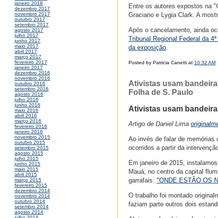
janeiro 2018
Entre os autores expostos na "
dezembro 2017
Graciano e Lygia Clark. A mostr
novembro 2017
outubro 2017
setembro 2017
Após o cancelamento, ainda oc
agosto 2017
julho 2017
Tribunal Regional Federal da 4ª
junho 2017
maio 2017
da exposição
.
abril 2017
março 2017
fevereiro 2017
Posted by Patricia Canetti at
10:32 AM
janeiro 2017
dezembro 2016
novembro 2016
Ativistas usam bandeira
outubro 2016
setembro 2016
Folha de S. Paulo
agosto 2016
julho 2016
junho 2016
Ativistas usam bandeir
maio 2016
abril 2016
março 2016
Artigo de Daniel Lima
originalm
fevereiro 2016
janeiro 2016
novembro 2015
Ao invés de falar de memórias 
outubro 2015
ocorridos a partir da intervençã
setembro 2015
agosto 2015
julho 2015
Em janeiro de 2015, instalamos
junho 2015
maio 2015
Mauá, no centro da capital flu
abril 2015
garrafais:
"ONDE ESTÃO OS 
março 2015
fevereiro 2015
dezembro 2014
O trabalho foi montado origina
novembro 2014
outubro 2014
faziam parte outros dois es
setembro 2014
agosto 2014
julho 2014