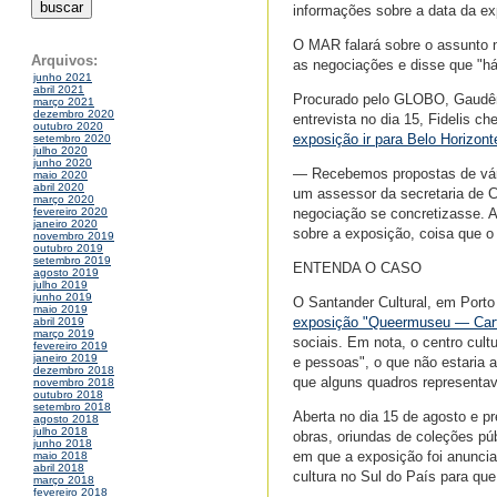
informações sobre a data da ex
O MAR falará sobre o assunto n
Arquivos:
as negociações e disse que "há
junho 2021
abril 2021
Procurado pelo GLOBO, Gaudênc
março 2021
dezembro 2020
entrevista no dia 15, Fidelis c
outubro 2020
exposição ir para Belo Horizont
setembro 2020
julho 2020
junho 2020
— Recebemos propostas de vár
maio 2020
abril 2020
um assessor da secretaria de Cu
março 2020
negociação se concretizasse. Al
fevereiro 2020
janeiro 2020
sobre a exposição, coisa que o 
novembro 2019
outubro 2019
setembro 2019
ENTENDA O CASO
agosto 2019
julho 2019
junho 2019
O Santander Cultural, em Porto
maio 2019
exposição "Queermuseu — Cartog
abril 2019
março 2019
sociais. Em nota, o centro cul
fevereiro 2019
janeiro 2019
e pessoas", o que não estaria 
dezembro 2018
que alguns quadros representava
novembro 2018
outubro 2018
setembro 2018
Aberta no dia 15 de agosto e p
agosto 2018
julho 2018
obras, oriundas de coleções pú
junho 2018
em que a exposição foi anuncia
maio 2018
abril 2018
cultura no Sul do País para que 
março 2018
fevereiro 2018