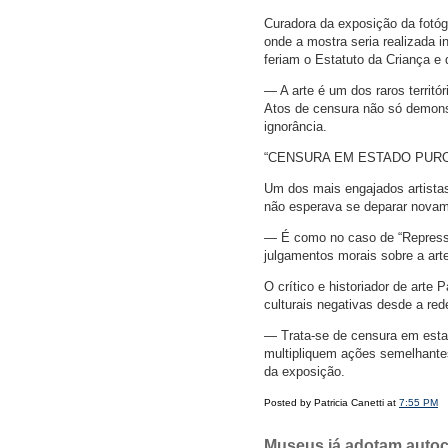
Curadora da exposição da fotó
onde a mostra seria realizada 
feriam o Estatuto da Criança e
— A arte é um dos raros territ
Atos de censura não só demons
ignorância.
“CENSURA EM ESTADO PURO
Um dos mais engajados artistas
não esperava se deparar novam
— É como no caso de “Repressã
julgamentos morais sobre a art
O crítico e historiador de arte
culturais negativas desde a re
— Trata-se de censura em esta
multipliquem ações semelhante
da exposição.
Posted by Patricia Canetti at
7:55 PM
Museus já adotam autoce