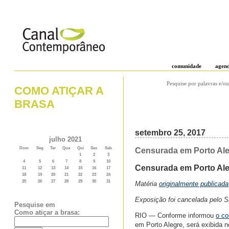
comunidade
agen
Pesquise por palavras e/ou
COMO ATIÇAR A
BRASA
setembro 25, 2017
julho 2021
Dom
Seg
Ter
Qua
Qui
Sex
Sab
Censurada em Porto Ale
1
2
3
4
5
6
7
8
9
10
Censurada em Porto Ale
11
12
13
14
15
16
17
18
19
20
21
22
23
24
25
26
27
28
29
30
31
Matéria
originalmente publicada
Exposição foi cancelada pelo S
Pesquise em
Como atiçar a brasa:
RIO — Conforme informou
o co
em Porto Alegre, será exibida 