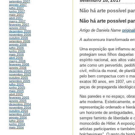
setembro 18, 2017
setembro 2007
agosto 2007
julho 2007
Não há arte possível pa
junho 2007
maio 2007
abril 2007
Não há arte possível pa
março 2007
fevereiro 2007
janeiro 2007
Artigo de Daniela Name
origina
dezembro 2006
novembro 2006
outubro 2006
A autocensura transformada em
setembro 2006
agosto 2006
julho 2006
Uma exposição que inflamou aq
junho 2006
protegiam seus filhos daquelas 
maio 2006
abril 2006
espírito nacional, aos altos v
março 2006
fevereiro 2006
arte como um pervertido, pedóf
janeiro 2006
civil, milícia da moral, de pla
dezembro 2005
novembro 2005
pelo bem compactua com o mal
outubro 2005
exatos 80 anos, em 1937, um ce
setembro 2005
julho 2005
peças de propaganda ideológica
junho 2005
maio 2005
abril 2005
Nas paredes e no espaço, obra
fevereiro 2005
janeiro 2005
arte moderna. Esteticamente, e
dezembro 2004
representação ordenado e hier
novembro 2004
outubro 2004
um horizonte de ambiguidades,
setembro 2004
sempre faminto de liberdade e d
agosto 2004
julho 2004
monocórdio de Hitler. A exposiç
junho 2004
maio 2004
artistas participantes e també
bolcheviques". O resto da his