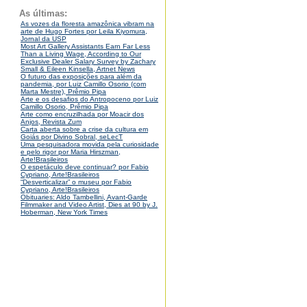
As últimas:
As vozes da floresta amazônica vibram na
arte de Hugo Fortes por Leila Kiyomura,
Jornal da USP
Most Art Gallery Assistants Earn Far Less
Than a Living Wage, According to Our
Exclusive Dealer Salary Survey by Zachary
Small & Eileen Kinsella, Artnet News
O futuro das exposições para além da
pandemia, por Luiz Camillo Osorio (com
Marta Mestre), Prêmio Pipa
Arte e os desafios do Antropoceno por Luiz
Camillo Osorio, Prêmio Pipa
Arte como encruzilhada por Moacir dos
Anjos, Revista Zum
Carta aberta sobre a crise da cultura em
Goiás por Divino Sobral, seLecT
Uma pesquisadora movida pela curiosidade
e pelo rigor por Maria Hirszman,
Arte!Brasileiros
O espetáculo deve continuar? por Fabio
Cypriano, Arte!Brasileiros
“Desverticalizar” o museu por Fabio
Cypriano, Arte!Brasileiros
Obituaries: Aldo Tambellini, Avant-Garde
Filmmaker and Video Artist, Dies at 90 by J.
Hoberman, New York Times