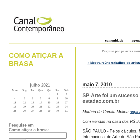
comunidade
agen
Pesquise por palavras e/ou
COMO ATIÇAR A
BRASA
« Mostra reúne trabalhos de artist
maio 7, 2010
julho 2021
Dom
Seg
Ter
Qua
Qui
Sex
Sab
SP-Arte foi um sucesso 
1
2
3
4
5
6
7
8
9
10
estadao.com.br
11
12
13
14
15
16
17
18
19
20
21
22
23
24
Matéria de Camila Molina
origi
25
26
27
28
29
30
31
Com vendas na casa dos R$ 30 m
Pesquise em
Como atiçar a brasa:
SÃO PAULO - Pelos cálculos, fe
Internacional de Arte de São Pa