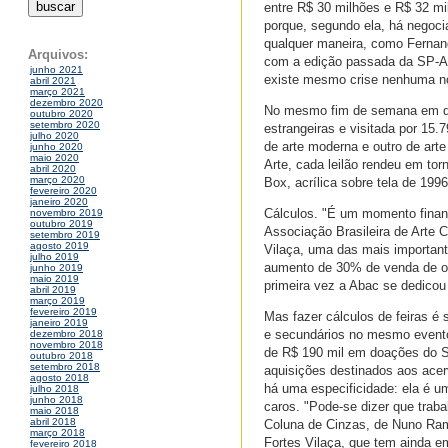
entre R$ 30 milhões e R$ 32 mi
porque, segundo ela, há negoci
qualquer maneira, como Fernan
Arquivos:
com a edição passada da SP-Ar
junho 2021
existe mesmo crise nenhuma no 
abril 2021
março 2021
dezembro 2020
No mesmo fim de semana em que 
outubro 2020
setembro 2020
estrangeiras e visitada por 15.
julho 2020
de arte moderna e outro de art
junho 2020
maio 2020
Arte, cada leilão rendeu em tor
abril 2020
março 2020
Box, acrílica sobre tela de 199
fevereiro 2020
janeiro 2020
Cálculos. "É um momento financ
novembro 2019
outubro 2019
Associação Brasileira de Arte 
setembro 2019
agosto 2019
Vilaça, uma das mais importan
julho 2019
aumento de 30% de venda de ob
junho 2019
maio 2019
primeira vez a Abac se dedicou
abril 2019
março 2019
fevereiro 2019
Mas fazer cálculos de feiras 
janeiro 2019
e secundários no mesmo evento
dezembro 2018
novembro 2018
de R$ 190 mil em doações do Sh
outubro 2018
setembro 2018
aquisições destinados aos ace
agosto 2018
há uma especificidade: ela é u
julho 2018
junho 2018
caros. "Pode-se dizer que trab
maio 2018
abril 2018
Coluna de Cinzas, de Nuno Ramo
março 2018
Fortes Vilaça, que tem ainda e
fevereiro 2018