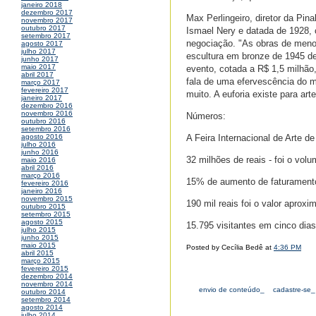
janeiro 2018
dezembro 2017
Max Perlingeiro, diretor da Pina
novembro 2017
outubro 2017
Ismael Nery e datada de 1928, 
setembro 2017
negociação. "As obras de menor
agosto 2017
julho 2017
escultura em bronze de 1945 de
junho 2017
maio 2017
evento, cotada a R$ 1,5 milhão
abril 2017
fala de uma efervescência do 
março 2017
fevereiro 2017
muito. A euforia existe para ar
janeiro 2017
dezembro 2016
novembro 2016
Números:
outubro 2016
setembro 2016
A Feira Internacional de Arte d
agosto 2016
julho 2016
junho 2016
32 milhões de reais - foi o vo
maio 2016
abril 2016
março 2016
15% de aumento de faturament
fevereiro 2016
janeiro 2016
novembro 2015
190 mil reais foi o valor aprox
outubro 2015
setembro 2015
agosto 2015
15.795 visitantes em cinco dia
julho 2015
junho 2015
maio 2015
Posted by Cecília Bedê at
4:36 PM
abril 2015
março 2015
fevereiro 2015
dezembro 2014
novembro 2014
envio de conteúdo_
cadastre-se_
outubro 2014
setembro 2014
agosto 2014
julho 2014