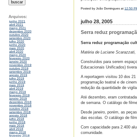
Posted by João Domingues at
12:50 P
Arquivos:
julho 28, 2005
junho 2021
abril 2021
março 2021
Serra reduz programação
dezembro 2020
outubro 2020
setembro 2020
julho 2020
Serra reduz programação cul
junho 2020
maio 2020
Matéria de Luciane Scarazzati,
abril 2020
março 2020
fevereiro 2020
Construídos para serem espaço
janeiro 2020
novembro 2019
Educacionais Unificados) tiver
outubro 2019
setembro 2019
agosto 2019
A reportagem visitou 10 dos 21
julho 2019
programação teatral e de cinem
junho 2019
maio 2019
redução da quantidade de vigila
abril 2019
março 2019
fevereiro 2019
Até dezembro, eram contratadas
janeiro 2019
de semana. O catálogo de filme
dezembro 2018
novembro 2018
outubro 2018
Desde janeiro, porém, as peça
setembro 2018
agosto 2018
das escolas. O catálogo de film
julho 2018
junho 2018
maio 2018
Com capacidade para 2.400 alu
abril 2018
comunidade.
março 2018
fevereiro 2018