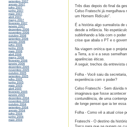
setembro 2007
agosto 2007
Três dias depois do final da ge
julho 2007
Celso Frateschi já mergulhava 
junho 2007
maio 2007
um Homem Ridículo".
abril 2007
março 2007
fevereiro 2007
É a história algo surrealista 
janeiro 2007
desde a infância. No espetáculo
dezembro 2006
novembro 2006
sublinhando a lida com o poder
outubro 2006
setembro 2006
crise que abala o PT e o govern
agosto 2006
julho 2006
junho 2006
Na viagem onírica que o projet
maio 2006
a Terra, a si e a seus semelha
abril 2006
março 2006
aparências éticas.
fevereiro 2006
A seguir, trechos da entrevista
janeiro 2006
dezembro 2005
novembro 2005
outubro 2005
Folha - Você saiu da secretaria
setembro 2005
experiência com o poder?
julho 2005
junho 2005
maio 2005
Celso Frateschi - Sem dúvida n
abril 2005
fevereiro 2005
imaginava que fosse acontecer 
janeiro 2005
contundência, de uma contempo
dezembro 2004
novembro 2004
de longe pensei que ia ter essa
outubro 2004
setembro 2004
agosto 2004
Folha - Como vê a atual crise p
julho 2004
junho 2004
maio 2004
Frateschi - O destino da histó
Torço para que se punam os cul