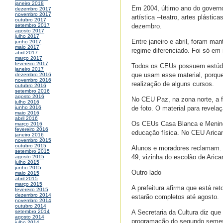
janeiro 2018
Em 2004, último ano do governo
dezembro 2017
novembro 2017
artística --teatro, artes plás
outubro 2017
dezembro.
setembro 2017
agosto 2017
julho 2017
Entre janeiro e abril, foram m
junho 2017
maio 2017
regime diferenciado. Foi só em
abril 2017
março 2017
fevereiro 2017
Todos os CEUs possuem estúdio
janeiro 2017
que usam esse material, porque 
dezembro 2016
novembro 2016
realização de alguns cursos.
outubro 2016
setembro 2016
agosto 2016
No CEU Paz, na zona norte, a fa
julho 2016
de foto. O material para revela
junho 2016
maio 2016
abril 2016
Os CEUs Casa Blanca e Meninos,
março 2016
fevereiro 2016
educação física. No CEU Arican
janeiro 2016
novembro 2015
outubro 2015
Alunos e moradores reclamam. "
setembro 2015
49, vizinha do escolão de Aric
agosto 2015
julho 2015
junho 2015
Outro lado
maio 2015
abril 2015
março 2015
A prefeitura afirma que está re
fevereiro 2015
dezembro 2014
estarão completos até agosto.
novembro 2014
outubro 2014
A Secretaria da Cultura diz que
setembro 2014
agosto 2014
programação do segundo semes
julho 2014