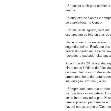
- Se quiser subir para conhecer
guarda.
A franqueza de Santos é compar
pela prefeitura, no Centro.
- No dia 20 de agosto, será ina
esclareciam os telefonistas de 
Não é o que diz o secretário mu
segundas-feiras. Equívoco dos t
lateral do prédio na tarde de 
fechados a cadeado, elas agua
A partir de dia 20 de agosto, 
cinco obras inéditas do falecid
convênio feito com o Museu de 
amplo terceiro andar está res
inauguração, em 1996, aliás.
- Sempre lutei para que o terc
isso poderá se concretizar. O d
delas foram enviadas para Hous
uma exposição permanente em q
haverá outras, como a "Cosmoco