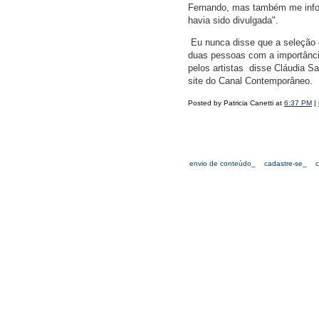
Fernando, mas também me inform
havia sido divulgada".
 Eu nunca disse que a seleção 
duas pessoas com a importânci
pelos artistas  disse Cláudia
site do Canal Contemporâneo.
Posted by Patricia Canetti at
6:37 PM
|
envio de conteúdo_
cadastre-se_