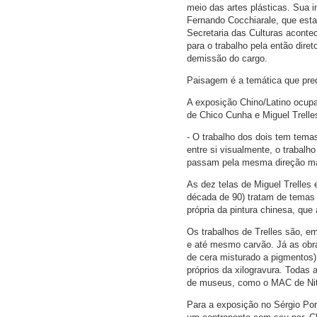
meio das artes plásticas. Sua in
Fernando Cocchiarale, que esta
Secretaria das Culturas acont
para o trabalho pela então dire
demissão do cargo.
Paisagem é a temática que pre
A exposição Chino/Latino ocupa
de Chico Cunha e Miguel Trelle
- O trabalho dos dois tem tema
entre si visualmente, o trabal
passam pela mesma direção mas 
As dez telas de Miguel Trelles
década de 90) tratam de temas 
própria da pintura chinesa, que
Os trabalhos de Trelles são, em
e até mesmo carvão. Já as obra
de cera misturado a pigmentos)
próprios da xilogravura. Todas 
de museus, como o MAC de Nit
Para a exposição no Sérgio Por