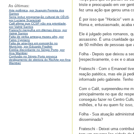
triste e preocupado em ver gen
As últimas:
fez uma ação que gerou uma c
Arte polêmica, por Joaquim Ferreira dos
Santos
Serra reduz programação cultural de CÉUS,
É por isso que "Horácio" vem a 
por Luciane Scarazzati
Calil afirma que CCSP não era prioridade,
Roma e, entusiasmado, acaba 
por Valmir Santos
Frateschi mergulha em dilemas éticos, por
Ele é julgado pelos romanos, 
Valmir Santos
Falta de verba ameaça museu afro, por
assassino. É uma crueldade que
Fabio Cypriano
Falta de atrações em exposição no
de 50 milhões de pessoas que a
Município, por Eduardo Fradkin
Estréia discordante no Sérgio Porto, por
Ana Wambier
Folha - Depois que deixou a se
Confusão no Sérgio Porto provoca
[respectivamente, o ex e o atual
desligamento de diretora do RioArte por Ana
Wambier
Frateschi - Com o Emanoel tive 
reação patética, mas ele já ped
informado pelo gabinete. Tenho
Com o Calil, surpreendeu-me mui
principalmente no que diz respe
conseguiu fazer no Centro Cult
milhões, e fui eu quem fiz isso
Folha - Sua atuação administrat
disseminada?
Frateschi - Deixei uma contribu