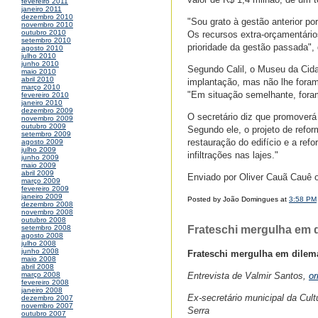
fevereiro 2011
janeiro 2011
dezembro 2010
"Sou grato à gestão anterior po
novembro 2010
outubro 2010
Os recursos extra-orçamentári
setembro 2010
prioridade da gestão passada", 
agosto 2010
julho 2010
junho 2010
Segundo Calil, o Museu da Cida
maio 2010
abril 2010
implantação, mas não lhe foram 
março 2010
"Em situação semelhante, foram 
fevereiro 2010
janeiro 2010
dezembro 2009
O secretário diz que promoverá
novembro 2009
outubro 2009
Segundo ele, o projeto de refor
setembro 2009
restauração do edifício e a ref
agosto 2009
julho 2009
infiltrações nas lajes."
junho 2009
maio 2009
abril 2009
Enviado por Oliver Cauã Cauê
março 2009
fevereiro 2009
janeiro 2009
Posted by João Domingues at
3:58 PM
dezembro 2008
novembro 2008
outubro 2008
Frateschi mergulha em d
setembro 2008
agosto 2008
julho 2008
junho 2008
Frateschi mergulha em dilem
maio 2008
abril 2008
Entrevista de Valmir Santos,
or
março 2008
fevereiro 2008
janeiro 2008
Ex-secretário municipal da Cul
dezembro 2007
novembro 2007
Serra
outubro 2007