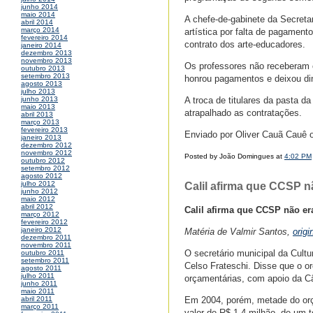
junho 2014
maio 2014
A chefe-de-gabinete da Secretar
abril 2014
março 2014
artística por falta de pagamen
fevereiro 2014
contrato dos arte-educadores.
janeiro 2014
dezembro 2013
novembro 2013
Os professores não receberam o
outubro 2013
setembro 2013
honrou pagamentos e deixou din
agosto 2013
julho 2013
A troca de titulares da pasta da
junho 2013
maio 2013
atrapalhado as contratações.
abril 2013
março 2013
fevereiro 2013
Enviado por Oliver Cauã Cauê
janeiro 2013
dezembro 2012
novembro 2012
Posted by João Domingues at
4:02 PM
outubro 2012
setembro 2012
agosto 2012
julho 2012
Calil afirma que CCSP n
junho 2012
maio 2012
abril 2012
Calil afirma que CCSP não er
março 2012
fevereiro 2012
janeiro 2012
Matéria de Valmir Santos,
orig
dezembro 2011
novembro 2011
O secretário municipal da Cultur
outubro 2011
setembro 2011
Celso Frateschi. Disse que o 
agosto 2011
julho 2011
orçamentárias, com apoio da C
junho 2011
maio 2011
Em 2004, porém, metade do orç
abril 2011
março 2011
valor de R$ 1,4 milhão, de um 