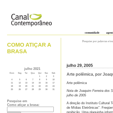
comunidade
agen
Pesquise por palavras e/ou
COMO ATIÇAR A
BRASA
julho 29, 2005
julho 2021
Dom
Seg
Ter
Qua
Qui
Sex
Sab
Arte polêmica, por Joaq
1
2
3
4
5
6
7
8
9
10
Arte polêmica
11
12
13
14
15
16
17
18
19
20
21
22
23
24
25
26
27
28
29
30
31
Nota de Joaquim Ferreira dos S
julho de 2005
Pesquise em
A direção do Instituto Cultura
Como atiçar a brasa:
de Mídias Eletrônicas". Freqüe
proibição. Uma plaquinha inform