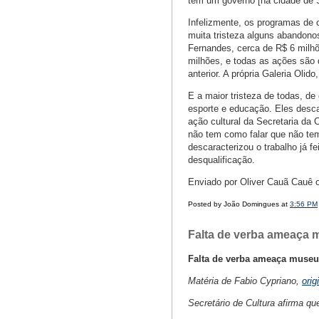
tem um governo [na cidade de Sã
Infelizmente, os programas de
muita tristeza alguns abandono
Fernandes, cerca de R$ 6 milhõ
milhões, e todas as ações são 
anterior. A própria Galeria Olido
E a maior tristeza de todas, d
esporte e educação. Eles descar
ação cultural da Secretaria da C
não tem como falar que não te
descaracterizou o trabalho já f
desqualificação.
Enviado por Oliver Cauã Cauê
Posted by João Domingues at
3:56 PM
Falta de verba ameaça m
Falta de verba ameaça museu
Matéria de Fabio Cypriano,
orig
Secretário de Cultura afirma que