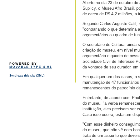
Aberto no dia 23 de outubro do
Suplicy, o Museu Afro Brasil, 
de cerca de R$ 4,2 milhões, a 
Segundo Carlos Augusto Calil, s
"contrariando o que determina a
orçamentários ou quadro de func
O secretário de Cultura, ainda s
criação do museu, em nível mun
orçamentária e quadro de pess
Sociedade Civil de Interesse Pú
POWERED BY
da vontade de seu curador, em
MOVABLE TYPE 4.01
Syndicate this site (XML)
Em qualquer um dos casos, a so
manutenção de 47 funcionários 
remanescentes do patrocínio da
Entretanto, de acordo com Paul
do museu, "a verba remanescen
instituição, eles precisam ser c
Caso isso ocorra, estariam disp
"Com esse dinheiro conseguimos
do museu, que não vê com bon
trata de um assunto que deveri