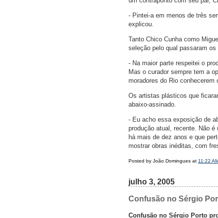
um contraponto com seu par, C
- Pintei-a em menos de três se
explicou.
Tanto Chico Cunha como Miguel
seleção pelo qual passaram os ou
- Na maior parte respeitei o pr
Mas o curador sempre tem a opçã
moradores do Rio conhecerem o 
Os artistas plásticos que fica
abaixo-assinado.
- Eu acho essa exposição de ab
produção atual, recente. Não é
há mais de dez anos e que pert
mostrar obras inéditas, com fre
Posted by João Domingues at
11:22 A
julho 3, 2005
Confusão no Sérgio Por
Confusão no Sérgio Porto pro