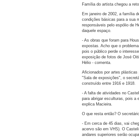
Família do artista chegou a ret
Em janeiro de 2002, a família de
condições básicas para a sua m
responsáveis pelo espólio de Hé
daquele espaço.
- As obras que foram para Hous
expostas. Acho que o problema
pois o público perde o intere
exposição de fotos de José Oiti
Hélio - comenta.
Aficionados por artes plástica
"Sala de exposições", o secretá
construído entre 1916 e 1918.
- A falta de atividades no Cas
para abrigar esculturas, pois a 
explica Macieira.
O que resta então? O secretário
- Em cerca de 45 dias, vai che
acervo são em VHS). O Castelin
andares superiores serão ocupa