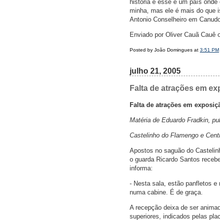
história e esse é um país ond
minha, mas ele é mais do que i
Antonio Conselheiro em Canudo
Enviado por Oliver Cauã Cauê
Posted by João Domingues at
3:51 PM
julho 21, 2005
Falta de atrações em ex
Falta de atrações em exposiç
Matéria de Eduardo Fradkin, pub
Castelinho do Flamengo e Centr
Apostos no saguão do Castelinh
o guarda Ricardo Santos recebe 
informa:
- Nesta sala, estão panfletos e
numa cabine. É de graça.
A recepção deixa de ser animad
superiores, indicados pelas pla