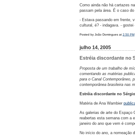
Como ainda não há cartazes na 
passam pela área. É o caso do
- Estava passando em frente, vi
cultural, é? - indagava. - gostei
Posted by João Domingues at
2:50 PM
julho 14, 2005
Estréia discordante no 
Proposta de um trabalho de mídi
comentando as matérias publica
para o Canal Contemporâneo, pre
contemporânea brasileira nas m
Estréia discordante no Sérgi
Matéria de Ana Wambier
public
As galerias de arte do Espaço 
reabertas esta semana com a ex
janeiro do ano que vem é compos
No início do ano, a nomeação d