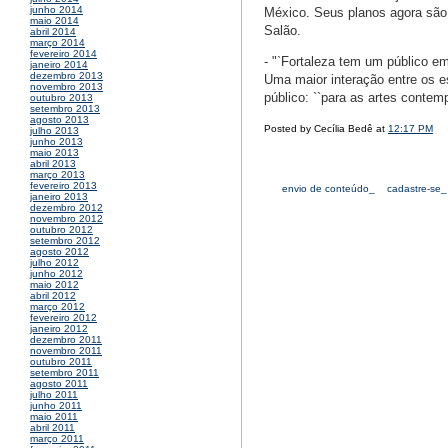
junho 2014
México. Seus planos agora são 
maio 2014
Salão.
abril 2014
março 2014
fevereiro 2014
- "`Fortaleza tem um público e
janeiro 2014
dezembro 2013
Uma maior interação entre os e
novembro 2013
público: ``para as artes conte
outubro 2013
setembro 2013
agosto 2013
Posted by Cecília Bedê at
12:17 PM
julho 2013
junho 2013
maio 2013
abril 2013
março 2013
fevereiro 2013
envio de conteúdo_
cadastre-se_
janeiro 2013
dezembro 2012
novembro 2012
outubro 2012
setembro 2012
agosto 2012
julho 2012
junho 2012
maio 2012
abril 2012
março 2012
fevereiro 2012
janeiro 2012
dezembro 2011
novembro 2011
outubro 2011
setembro 2011
agosto 2011
julho 2011
junho 2011
maio 2011
abril 2011
março 2011