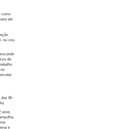
o como
para ele
leção
e, eu vou
 esconde
esso de
trabalho
 no
percebe
, das 8h
ta.
2 anos.
ampulha,
ina
iena e