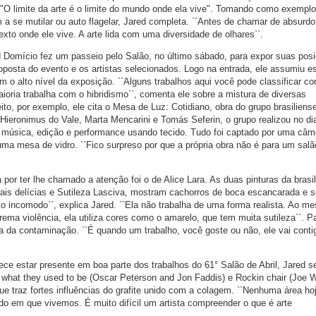
. "O limite da arte é o limite do mundo onde ela vive". Tomando como exempl
 a se mutilar ou auto flagelar, Jared completa. ``Antes de chamar de absurdo
exto onde ele vive. A arte lida com uma diversidade de olhares``.
Domício fez um passeio pelo Salão, no último sábado, para expor suas pos
oposta do evento e os artistas selecionados. Logo na entrada, ele assumiu es
m o alto nível da exposição. ``Alguns trabalhos aqui você pode classificar c
ioria trabalha com o hibridismo``, comenta ele sobre a mistura de diversas
to, por exemplo, ele cita o Mesa de Luz: Cotidiano, obra do grupo brasilien
 Hieronimus do Vale, Marta Mencarini e Tomás Seferin, o grupo realizou no di
a música, edição e performance usando tecido. Tudo foi captado por uma câm
uma mesa de vidro. ``Fico surpreso por que a própria obra não é para um salã
 por ter lhe chamado a atenção foi o de Alice Lara. As duas pinturas da brasi
ais delícias e Sutileza Lasciva, mostram cachorros de boca escancarada e s
 incomodo``, explica Jared. ``Ela não trabalha de uma forma realista. Ao m
ma violência, ela utiliza cores como o amarelo, que tem muita sutileza``. Pa
ia da contaminação. ``É quando um trabalho, você goste ou não, ele vai conti
ece estar presente em boa parte dos trabalhos do 61° Salão de Abril, Jared 
t what they used to be (Oscar Peterson and Jon Faddis) e Rockin chair (Joe Wi
ue traz fortes influências do grafite unido com a colagem. ``Nenhuma área ho
ndo em que vivemos. É muito difícil um artista compreender o que é arte