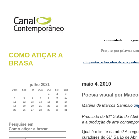
comunidade
agen
Pesquise por palavras e/ou
COMO ATIÇAR A
BRASA
« Impostos sobre obra de arte podem
maio 4, 2010
julho 2021
Dom
Seg
Ter
Qua
Qui
Sex
Sab
Poesia visual por Marc
1
2
3
4
5
6
7
8
9
10
11
12
13
14
15
16
17
Matéria de Marcos Sampaio
or
18
19
20
21
22
23
24
25
26
27
28
29
30
31
Premiado do 61° Salão de Abril
e a produção de arte contempo
Pesquise em
Como atiçar a brasa:
Qual é o limite da arte? A perg
curadores do 61° Salão de Abri