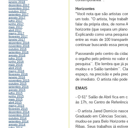
janeiro 2018
dezembro 2017
Horizontes
novembro 2017
outubro 2017
"Você nota que são artistas c
setembro 2017
agosto 2017
um todo. "O artista, hoje trab
julho 2017
falar da própria obra, de nome 
junho 2017
maio 2017
horizonte (que separa um plano 
abril 2017
março 2017
Explicando como uma pesquisa
fevereiro 2017
entre as mais de 100 transparên
janeiro 2017
dezembro 2016
continuar buscando essa perce
novembro 2016
outubro 2016
setembro 2016
Passeando pelo centro da cida
agosto 2016
o orgulho pelo prêmio no valor
julho 2016
junho 2016
pesquisa``. Ele lembra que já p
maio 2016
abril 2016
mudou e o Salão também``. Clas
março 2016
espaço, na precisão e pela pre
fevereiro 2016
janeiro 2016
de imediato. O artista não pode
novembro 2015
outubro 2015
setembro 2015
EMAIS
agosto 2015
julho 2015
junho 2015
- O 61° Salão de Abril fica em 
maio 2015
às 17h, no Centro de Referênci
abril 2015
março 2015
fevereiro 2015
- O artista Jared Domício nasc
dezembro 2014
novembro 2014
Graduado em Ciências Sociais,
outubro 2014
mudou-se para Belo Horizonte e
setembro 2014
agosto 2014
Ribas. Seus trabalhos já estiv
julho 2014