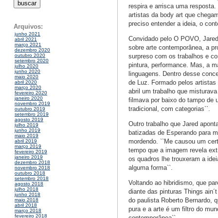
respira e arrisca uma resposta
artistas da body art que chegam
preciso entender a ideia, o cont
Arquivos:
junho 2021
Convidado pelo O POVO, Jared 
abril 2021
março 2021
sobre arte contemporânea, a pr
dezembro 2020
surpreso com os trabalhos e co
outubro 2020
setembro 2020
pintura, performance. Mas, a ma
julho 2020
junho 2020
linguagens. Dentro desse concei
maio 2020
de Luz. Formado pelos artistas
abril 2020
março 2020
abril um trabalho que misturav
fevereiro 2020
janeiro 2020
filmava por baixo do tampo de 
novembro 2019
tradicional, com categorias``.
outubro 2019
setembro 2019
agosto 2019
Outro trabalho que Jared aponta
julho 2019
junho 2019
batizadas de Esperando para m
maio 2019
mordendo. ``Me causou um certo
abril 2019
março 2019
tempo que a imagem revela extre
fevereiro 2019
janeiro 2019
os quadros lhe trouxeram a ide
dezembro 2018
alguma forma``.
novembro 2018
outubro 2018
setembro 2018
Voltando ao hibridismo, que par
agosto 2018
julho 2018
diante das pinturas Things ain´
junho 2018
do paulista Roberto Bernardo, q
maio 2018
abril 2018
pura e a arte é um filtro do mu
março 2018
fevereiro 2018
contemporânea``.