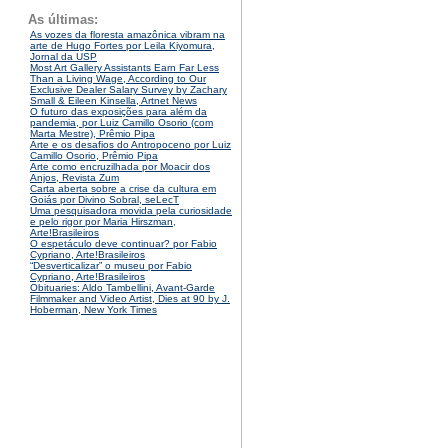
As últimas:
As vozes da floresta amazônica vibram na
arte de Hugo Fortes por Leila Kiyomura,
Jornal da USP
Most Art Gallery Assistants Earn Far Less
Than a Living Wage, According to Our
Exclusive Dealer Salary Survey by Zachary
Small & Eileen Kinsella, Artnet News
O futuro das exposições para além da
pandemia, por Luiz Camillo Osorio (com
Marta Mestre), Prêmio Pipa
Arte e os desafios do Antropoceno por Luiz
Camillo Osorio, Prêmio Pipa
Arte como encruzilhada por Moacir dos
Anjos, Revista Zum
Carta aberta sobre a crise da cultura em
Goiás por Divino Sobral, seLecT
Uma pesquisadora movida pela curiosidade
e pelo rigor por Maria Hirszman,
Arte!Brasileiros
O espetáculo deve continuar? por Fabio
Cypriano, Arte!Brasileiros
“Desverticalizar” o museu por Fabio
Cypriano, Arte!Brasileiros
Obituaries: Aldo Tambellini, Avant-Garde
Filmmaker and Video Artist, Dies at 90 by J.
Hoberman, New York Times