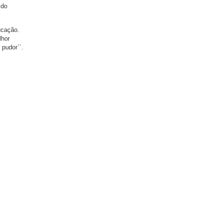
 do
ucação.
lhor
pudor``.