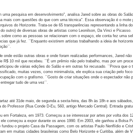
om uma pesquisa em desenvolvimento", analisa Jared sobre as obras do Salã
alha mais com questões do que com uma técnica". Essa observação é o mote 
Arquivos do Horizonte. Trata-se de 65 transparências representando a linha do
do outro) de diversas obras de artistas como Leonilson, Da Vinci e Picasso.
 sobre como as pessoas se relacionam com o espaço, ele conta fez uma se
cias que já fez. ``Enquanto existirem artistas trabalhando a ideia de horizont
pção``.
de onde estão outras obras e onde foram realizadas performances, Jared não
 de R$ 10 mil que recebeu. ``É um prêmio não pelo trabalho, mas por um proc
articipou de várias edições do Salão e em outras foi recusado. ``Prova que o 
sificado, muitas vezes, como minimalista, ele explica sua criação pelo foco
ocupação com o grafismo. ``Gosto de criar situações onde o espectador não 
 entregar tudo de uma vez``.
cartaz até 31de maio, de segunda a sexta-feira, das 8h às 18h e aos sábados
a do Professor (Rua Conde D-Eu, 560, antigo Mercado Central). Entrada gratui
eu em Fortaleza, em 1973. Começou a se interessar por artes por volta dos 1
 ele começou a expor durante os anos 1990. Em 2003, ele ganhou a Bolsa P
 fundou o projeto Casa da Passagem, com os artistas Paulo Nenflídio e Crist
eram em muitas cidades brasileiras como Belo Horizonte e Curitiba, além de V