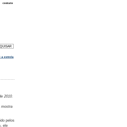
contato
 a estrela
de 2010.
a mostra
ido pelos
, ele