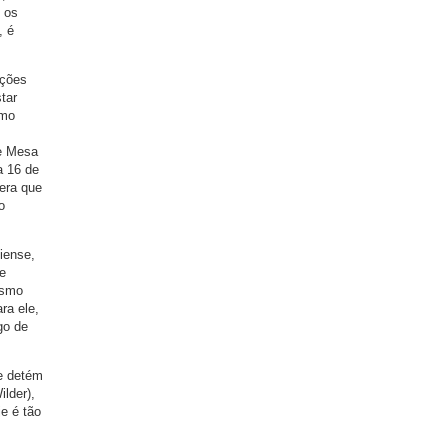
o os
, é
ições
tar
omo
se Mesa
a 16 de
era que
o
liense,
e
esmo
ra ele,
go de
se detém
lder),
je é tão