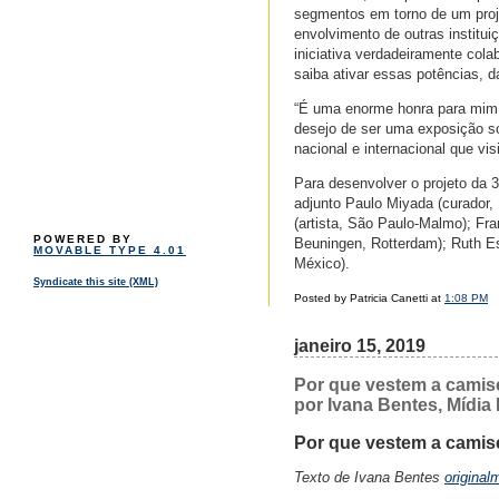
segmentos em torno de um proje
envolvimento de outras institu
iniciativa verdadeiramente col
saiba ativar essas potências, 
“É uma enorme honra para mim v
desejo de ser uma exposição so
nacional e internacional que vis
Para desenvolver o projeto da 
adjunto Paulo Miyada (curador,
(artista, São Paulo-Malmo); F
POWERED BY
Beuningen, Rotterdam); Ruth Es
MOVABLE TYPE 4.01
México).
Syndicate this site (XML)
Posted by Patricia Canetti at
1:08 PM
janeiro 15, 2019
Por que vestem a camis
por Ivana Bentes, Mídia 
Por que vestem a camis
Texto de Ivana Bentes
original