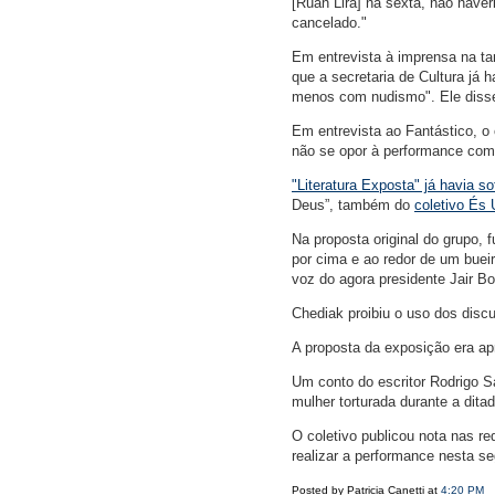
[Ruan Lira] na sexta, não have
cancelado."
Em entrevista à imprensa na tar
que a secretaria de Cultura já h
menos com nudismo". Ele disse 
Em entrevista ao Fantástico, o
não se opor à performance com
"Literatura Exposta" já havia s
Deus”, também do
coletivo És
Na proposta original do grupo,
por cima e ao redor de um buei
voz do agora presidente Jair Bo
Chediak proibiu o uso dos discu
A proposta da exposição era ap
Um conto do escritor Rodrigo S
mulher torturada durante a dita
O coletivo publicou nota nas r
realizar a performance nesta se
Posted by Patricia Canetti at
4:20 PM