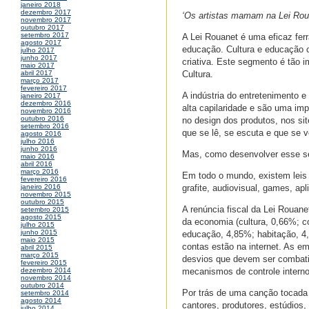
janeiro 2018
dezembro 2017
‘Os artistas mamam na Lei Rou
novembro 2017
outubro 2017
setembro 2017
A Lei Rouanet é uma eficaz fer
agosto 2017
educação. Cultura e educação 
julho 2017
junho 2017
criativa. Este segmento é tão i
maio 2017
Cultura.
abril 2017
março 2017
fevereiro 2017
A indústria do entretenimento 
janeiro 2017
dezembro 2016
alta capilaridade e são uma imp
novembro 2016
outubro 2016
no design dos produtos, nos si
setembro 2016
que se lê, se escuta e que se 
agosto 2016
julho 2016
junho 2016
Mas, como desenvolver esse s
maio 2016
abril 2016
março 2016
Em todo o mundo, existem leis e
fevereiro 2016
grafite, audiovisual, games, apli
janeiro 2016
novembro 2015
outubro 2015
A renúncia fiscal da Lei Rouan
setembro 2015
agosto 2015
da economia (cultura, 0,66%; c
julho 2015
junho 2015
educação, 4,85%; habitação, 4,
maio 2015
contas estão na internet. As e
abril 2015
março 2015
desvios que devem ser combati
fevereiro 2015
mecanismos de controle interno
dezembro 2014
novembro 2014
outubro 2014
Por trás de uma canção tocada 
setembro 2014
agosto 2014
cantores, produtores, estúdios
julho 2014