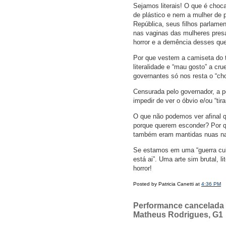
Sejamos literais! O que é choc
de plástico e nem a mulher de 
República, seus filhos parlamen
nas vaginas das mulheres presa
horror e a demência desses qu
Por que vestem a camiseta do 
literalidade e “mau gosto” a cr
governantes só nos resta o “c
Censurada pelo governador, a p
impedir de ver o óbvio e/ou “tira
O que não podemos ver afinal 
porque querem esconder? Por q
também eram mantidas nuas nas
Se estamos em uma “guerra cultu
está ai”. Uma arte sim brutal, 
horror!
Posted by Patricia Canetti at
4:36 PM
Performance cancelada p
Matheus Rodrigues, G1