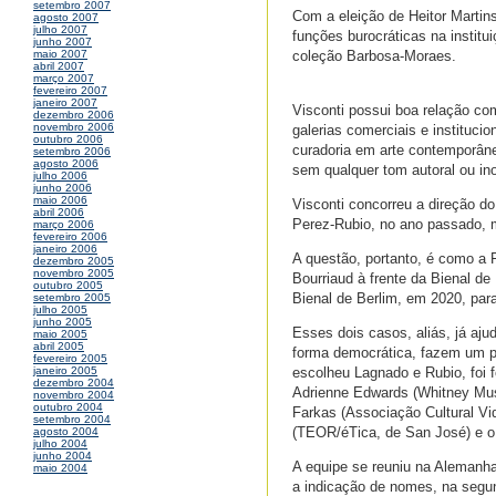
setembro 2007
Com a eleição de Heitor Martin
agosto 2007
julho 2007
funções burocráticas na institu
junho 2007
coleção Barbosa-Moraes.
maio 2007
abril 2007
março 2007
fevereiro 2007
janeiro 2007
Visconti possui boa relação co
dezembro 2006
novembro 2006
galerias comerciais e instituc
outubro 2006
curadoria em arte contemporâne
setembro 2006
agosto 2006
sem qualquer tom autoral ou in
julho 2006
junho 2006
maio 2006
Visconti concorreu a direção d
abril 2006
Perez-Rubio, no ano passado, ma
março 2006
fevereiro 2006
janeiro 2006
A questão, portanto, é como a 
dezembro 2005
novembro 2005
Bourriaud à frente da Bienal d
outubro 2005
Bienal de Berlim, em 2020, para
setembro 2005
julho 2005
junho 2005
Esses dois casos, aliás, já a
maio 2005
abril 2005
forma democrática, fazem um pr
fevereiro 2005
escolheu Lagnado e Rubio, foi
janeiro 2005
dezembro 2004
Adrienne Edwards (Whitney Mus
novembro 2004
outubro 2004
Farkas (Associação Cultural Vid
setembro 2004
(TEOR/éTica, de San José) e o 
agosto 2004
julho 2004
junho 2004
A equipe se reuniu na Alemanha
maio 2004
a indicação de nomes, na segun