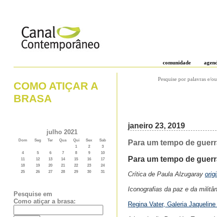
comunidade
agen
Pesquise por palavras e/ou
COMO ATIÇAR A
BRASA
janeiro 23, 2019
julho 2021
Dom
Seg
Ter
Qua
Qui
Sex
Sab
Para um tempo de guerra
1
2
3
4
5
6
7
8
9
10
Para um tempo de guerr
11
12
13
14
15
16
17
18
19
20
21
22
23
24
25
26
27
28
29
30
31
Crítica de Paula Alzugaray
orig
Iconografias da paz e da milit
Pesquise em
Como atiçar a brasa:
Regina Vater, Galeria Jaquelin