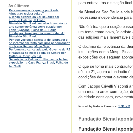
para entrevistas e seleção final
As últimas:
Para um tempo de guerra por Paula
Na Bienal de São Paulo ainda i
Alzugaray, revista seLecT
necessária independência para
O longo alcance da Lei Rouanet por
Tuninho Galante, O Globo
Bienal de São Paulo escolhe burocrata da
Não é à toa que a edição passa
arte contemporânea como curador por
Fabio Cypriano, Folha de S. Paulo
um tema como novo, “o artista
Fundação Bienal aponta curador da 34ª
Bienal de São Paulo
das edições mais lamentáveis da
Por que vestem a camiseta do torturador e
se incomodam tanto com uma performance?
O declínio da relevância da Bi
por Ivana Bentes, Mídia Ninja
Performance cancelada pelo Governo do RJ
instituições como Masp, Pinaco
é realizada no meio de rua do Centro por
Matheus Rodrigues, G1
exposições que seguem apontan
Secretaria de Cultura do Rio manda fechar
exposição na Casa França-Brasil, Folha de
O que se torna mais contraditór
S. Paulo
século 21, agora a fundação é 
condições de tornar o evento de
Com Jacopo Crivelli Visconti à
uma mostra arroz com feijão, d
da cidade consigam, novamente,
Posted by Patricia Canetti at
2:31 PM
Fundação Bienal aponta
Fundação Bienal aponta