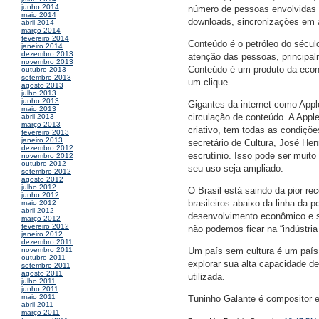
junho 2014
número de pessoas envolvidas c
maio 2014
downloads, sincronizações em a
abril 2014
março 2014
fevereiro 2014
Conteúdo é o petróleo do sécu
janeiro 2014
dezembro 2013
atenção das pessoas, principalm
novembro 2013
Conteúdo é um produto da econo
outubro 2013
setembro 2013
um clique.
agosto 2013
julho 2013
junho 2013
Gigantes da internet como Appl
maio 2013
circulação de conteúdo. A App
abril 2013
março 2013
criativo, tem todas as condiçõe
fevereiro 2013
janeiro 2013
secretário de Cultura, José He
dezembro 2012
escrutínio. Isso pode ser muit
novembro 2012
outubro 2012
seu uso seja ampliado.
setembro 2012
agosto 2012
julho 2012
O Brasil está saindo da pior re
junho 2012
brasileiros abaixo da linha da 
maio 2012
abril 2012
desenvolvimento econômico e s
março 2012
fevereiro 2012
não podemos ficar na “indústria
janeiro 2012
dezembro 2011
Um país sem cultura é um país 
novembro 2011
outubro 2011
explorar sua alta capacidade de
setembro 2011
agosto 2011
utilizada.
julho 2011
junho 2011
maio 2011
Tuninho Galante é compositor 
abril 2011
março 2011