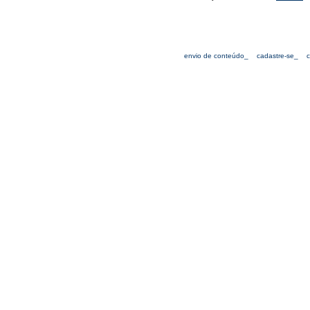
envio de conteúdo_
cadastre-se_