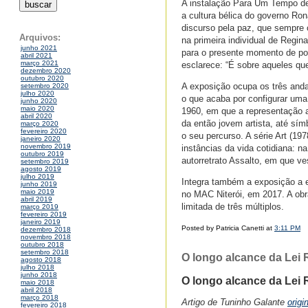
A instalação Para Um Tempo de 
a cultura bélica do governo Ro
discurso pela paz, que sempre 
Arquivos:
na primeira individual de Regin
junho 2021
para o presente momento de pola
abril 2021
março 2021
esclarece: “É sobre aqueles qu
dezembro 2020
outubro 2020
A exposição ocupa os três andar
setembro 2020
julho 2020
o que acaba por configurar uma
junho 2020
maio 2020
1960, em que a representação a
abril 2020
da então jovem artista, até sí
março 2020
fevereiro 2020
o seu percurso. A série Art (19
janeiro 2020
novembro 2019
instâncias da vida cotidiana: n
outubro 2019
autorretrato Assalto, em que ves
setembro 2019
agosto 2019
julho 2019
Integra também a exposição a es
junho 2019
maio 2019
no MAC Niterói, em 2017. A obr
abril 2019
limitada de três múltiplos.
março 2019
fevereiro 2019
janeiro 2019
Posted by Patricia Canetti at
3:11 PM
dezembro 2018
novembro 2018
outubro 2018
setembro 2018
O longo alcance da Lei 
agosto 2018
julho 2018
junho 2018
O longo alcance da Lei
maio 2018
abril 2018
março 2018
Artigo de Tuninho Galante
origi
fevereiro 2018