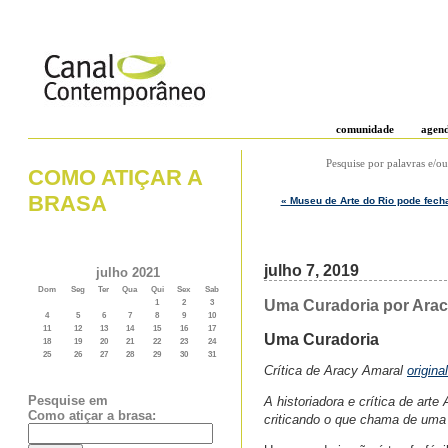
comunidade
agen
Pesquise por palavras e/ou
COMO ATIÇAR A
BRASA
« Museu de Arte do Rio pode fec
julho 7, 2019
julho 2021
Dom
Seg
Ter
Qua
Qui
Sex
Sab
Uma Curadoria por Aracy
1
2
3
4
5
6
7
8
9
10
11
12
13
14
15
16
17
Uma Curadoria
18
19
20
21
22
23
24
25
26
27
28
29
30
31
Crítica de Aracy Amaral
origin
Pesquise em
A historiadora e crítica de ar
Como atiçar a brasa:
criticando o que chama de uma 