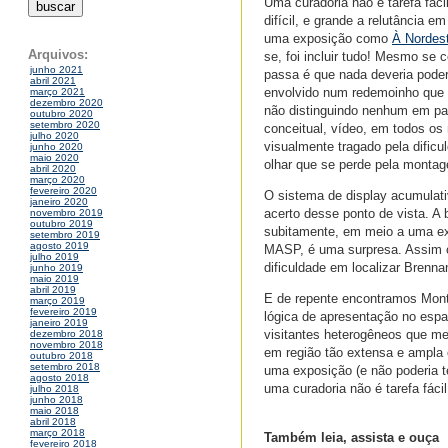
Uma curadoria não é tarefa fáci
difícil, e grande a relutância 
uma exposição como
À Nordes
Arquivos:
se, foi incluir tudo! Mesmo se 
junho 2021
passa é que nada deveria poder
abril 2021
envolvido num redemoinho que l
março 2021
dezembro 2020
não distinguindo nenhum em part
outubro 2020
setembro 2020
conceitual, vídeo, em todos os
julho 2020
visualmente tragado pela dificu
junho 2020
maio 2020
olhar que se perde pela montage
abril 2020
março 2020
fevereiro 2020
O sistema de display acumulati
janeiro 2020
acerto desse ponto de vista. A 
novembro 2019
outubro 2019
subitamente, em meio a uma exp
setembro 2019
agosto 2019
MASP, é uma surpresa. Assim
julho 2019
dificuldade em localizar Brenn
junho 2019
maio 2019
abril 2019
E de repente encontramos Mont
março 2019
fevereiro 2019
lógica de apresentação no espa
janeiro 2019
visitantes heterogêneos que me
dezembro 2018
novembro 2018
em região tão extensa e ampla 
outubro 2018
setembro 2018
uma exposição (e não poderia t
agosto 2018
uma curadoria não é tarefa fáci
julho 2018
junho 2018
maio 2018
abril 2018
março 2018
Também leia, assista e ouça
fevereiro 2018