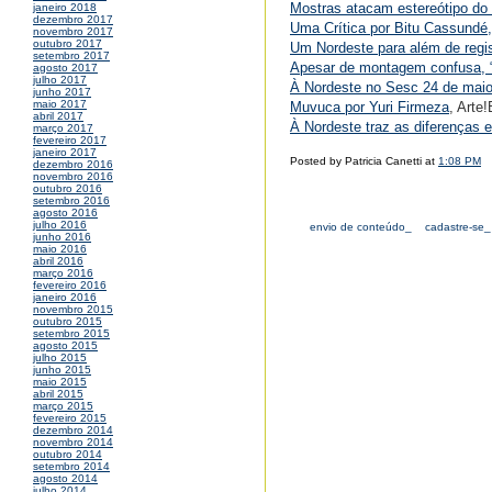
Mostras atacam estereótipo do 
janeiro 2018
dezembro 2017
Uma Crítica por Bitu Cassundé
novembro 2017
outubro 2017
Um Nordeste para além de regist
setembro 2017
Apesar de montagem confusa, “À
agosto 2017
julho 2017
À Nordeste no Sesc 24 de maio 
junho 2017
maio 2017
Muvuca por Yuri Firmeza
, Arte!
abril 2017
À Nordeste traz as diferenças e
março 2017
fevereiro 2017
janeiro 2017
Posted by Patricia Canetti at
1:08 PM
dezembro 2016
novembro 2016
outubro 2016
setembro 2016
agosto 2016
julho 2016
envio de conteúdo_
cadastre-se_
junho 2016
maio 2016
abril 2016
março 2016
fevereiro 2016
janeiro 2016
novembro 2015
outubro 2015
setembro 2015
agosto 2015
julho 2015
junho 2015
maio 2015
abril 2015
março 2015
fevereiro 2015
dezembro 2014
novembro 2014
outubro 2014
setembro 2014
agosto 2014
julho 2014