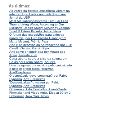
As últimas:
As vozes da floresta amazônica vibram na
arte de Hugo Fortes por Leila Kiyomura,
Jornal da USP
Most Art Gallery Assistants Earn Far Less
Than a Living Wage, According to Our
Exclusive Dealer Salary Survey by Zachary
Small & Eileen Kinsella, Artnet News
O futuro das exposições para além da
pandemia, por Luiz Camillo Osorio (com
Marta Mestre), Prêmio Pipa
Arte e os desafios do Antropoceno por Luiz
Camillo Osorio, Prêmio Pipa
Arte como encruzilhada por Moacir dos
Anjos, Revista Zum
Carta aberta sobre a crise da cultura em
Goiás por Divino Sobral, seLecT
Uma pesquisadora movida pela curiosidade
e pelo rigor por Maria Hirszman,
Arte!Brasileiros
O espetáculo deve continuar? por Fabio
Cypriano, Arte!Brasileiros
“Desverticalizar” o museu por Fabio
Cypriano, Arte!Brasileiros
Obituaries: Aldo Tambellini, Avant-Garde
Filmmaker and Video Artist, Dies at 90 by J.
Hoberman, New York Times