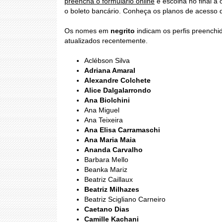
preencha o formulário online
e escolha no final a
o boleto bancário. Conheça os planos de acesso
Os nomes em
negrito
indicam os perfis preench
atualizados recentemente.
Aclébson Silva
Adriana Amaral
Alexandre Colchete
Alice Dalgalarrondo
Ana Biolchini
Ana Miguel
Ana Teixeira
Ana Elisa Carramaschi
Ana Maria Maia
Ananda Carvalho
Barbara Mello
Beanka Mariz
Beatriz Caillaux
Beatriz Milhazes
Beatriz Scigliano Carneiro
Caetano Dias
Camille Kachani