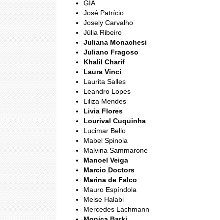
GIA
José Patrício
Josely Carvalho
Júlia Ribeiro
Juliana Monachesi
Juliano Fragoso
Khalil Charif
Laura Vinci
Laurita Salles
Leandro Lopes
Liliza Mendes
Livia Flores
Lourival Cuquinha
Lucimar Bello
Mabel Spinola
Malvina Sammarone
Manoel Veiga
Marcio Doctors
Marina de Falco
Mauro Espíndola
Meise Halabi
Mercedes Lachmann
Monica Barki