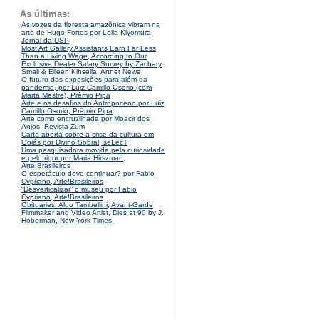
As últimas:
As vozes da floresta amazônica vibram na
arte de Hugo Fortes por Leila Kiyomura,
Jornal da USP
Most Art Gallery Assistants Earn Far Less
Than a Living Wage, According to Our
Exclusive Dealer Salary Survey by Zachary
Small & Eileen Kinsella, Artnet News
O futuro das exposições para além da
pandemia, por Luiz Camillo Osorio (com
Marta Mestre), Prêmio Pipa
Arte e os desafios do Antropoceno por Luiz
Camillo Osorio, Prêmio Pipa
Arte como encruzilhada por Moacir dos
Anjos, Revista Zum
Carta aberta sobre a crise da cultura em
Goiás por Divino Sobral, seLecT
Uma pesquisadora movida pela curiosidade
e pelo rigor por Maria Hirszman,
Arte!Brasileiros
O espetáculo deve continuar? por Fabio
Cypriano, Arte!Brasileiros
“Desverticalizar” o museu por Fabio
Cypriano, Arte!Brasileiros
Obituaries: Aldo Tambellini, Avant-Garde
Filmmaker and Video Artist, Dies at 90 by J.
Hoberman, New York Times