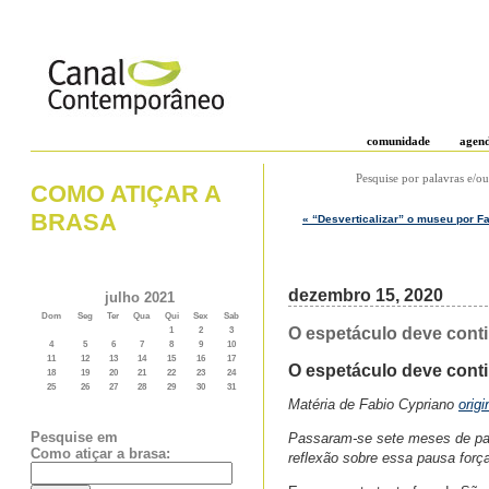
comunidade
agen
Pesquise por palavras e/ou
COMO ATIÇAR A
BRASA
« “Desverticalizar” o museu por Fa
dezembro 15, 2020
julho 2021
Dom
Seg
Ter
Qua
Qui
Sex
Sab
O espetáculo deve conti
1
2
3
4
5
6
7
8
9
10
11
12
13
14
15
16
17
O espetáculo deve cont
18
19
20
21
22
23
24
25
26
27
28
29
30
31
Matéria de Fabio Cypriano
orig
Pesquise em
Passaram-se sete meses de pan
Como atiçar a brasa:
reflexão sobre essa pausa forç