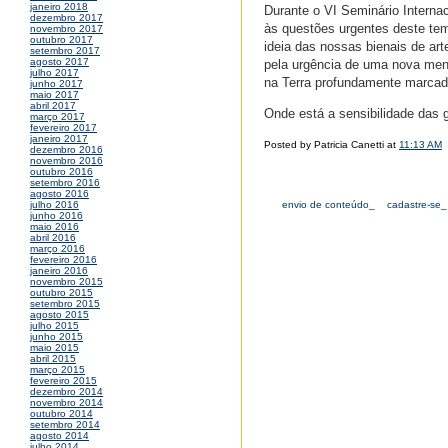
janeiro 2018
Durante o VI Seminário Internac
dezembro 2017
às questões urgentes deste temp
novembro 2017
outubro 2017
ideia das nossas bienais de ar
setembro 2017
agosto 2017
pela urgência de uma nova men
julho 2017
na Terra profundamente marcad
junho 2017
maio 2017
abril 2017
Onde está a sensibilidade das
março 2017
fevereiro 2017
janeiro 2017
Posted by Patricia Canetti at
11:13 AM
dezembro 2016
novembro 2016
outubro 2016
setembro 2016
agosto 2016
envio de conteúdo_
cadastre-se_
julho 2016
junho 2016
maio 2016
abril 2016
março 2016
fevereiro 2016
janeiro 2016
novembro 2015
outubro 2015
setembro 2015
agosto 2015
julho 2015
junho 2015
maio 2015
abril 2015
março 2015
fevereiro 2015
dezembro 2014
novembro 2014
outubro 2014
setembro 2014
agosto 2014
julho 2014