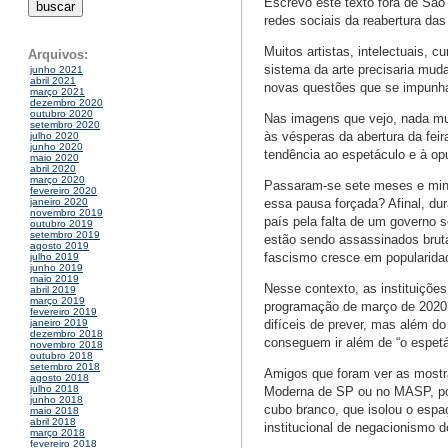
Escrevo este texto fora de Sã
redes sociais da reabertura das 
Muitos artistas, intelectuais,
Arquivos:
sistema da arte precisaria muda
junho 2021
abril 2021
novas questões que se impunham
março 2021
dezembro 2020
outubro 2020
Nas imagens que vejo, nada m
setembro 2020
às vésperas da abertura da fei
julho 2020
junho 2020
tendência ao espetáculo e à op
maio 2020
abril 2020
março 2020
Passaram-se sete meses e minh
fevereiro 2020
essa pausa forçada? Afinal, d
janeiro 2020
novembro 2019
país pela falta de um governo 
outubro 2019
setembro 2019
estão sendo assassinados brut
agosto 2019
fascismo cresce em popularida
julho 2019
junho 2019
maio 2019
Nesse contexto, as instituiçõ
abril 2019
março 2019
programação de março de 2020
fevereiro 2019
difíceis de prever, mas além d
janeiro 2019
dezembro 2018
conseguem ir além de “o espetá
novembro 2018
outubro 2018
setembro 2018
Amigos que foram ver as mostr
agosto 2018
julho 2018
Moderna de SP ou no MASP, por
junho 2018
cubo branco, que isolou o espaç
maio 2018
abril 2018
institucional de negacionismo 
março 2018
fevereiro 2018