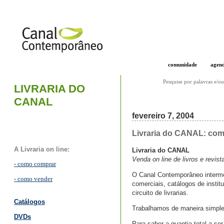
comunidade
agen
Pesquise por palavras e/ou
LIVRARIA DO
CANAL
fevereiro 7, 2004
Livraria do CANAL: co
A Livraria on line:
Livraria do CANAL
Venda on line de livros e revist
- como comprar
O Canal Contemporâneo intermed
- como vender
comerciais, catálogos de instit
circuito de livrarias.
Catálogos
Trabalhamos de maneira simple
DVDs
Para saber a quantia total a se