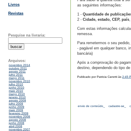
Livros
as seguintes informações:
Revistas
1 -
Quantidade de publicaçõe
2 -
Cidade, estado, CEP, país
,
Com estas informações calculare
remessa.
Pesquise na livraria:
Para remetermos o seu pedido, 
- pagável em qualquer banco, in
bancária)
Arquivos:
Após a comprovação do pagament
novembro 2014
destino, dependendo do tipo de
outubro 2011
agosto 2011
julho 2011
Publicado por Patricia Canetti às
2:45 
março 2011
novembro 2010
julho 2010
junho 2010
maio 2010
março 2010
janeiro 2010
agosto 2009
julho 2009
envio de conteúdo_
cadastre-se_
junho 2009
maio 2009
fevereiro 2009
novembro 2008
agosto 2008
junho 2008
abril 2008
novembro 2007