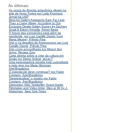
As últimas:
As vozes da floresta amazônica vibram na
arte de Hugo Fortes por Leila Kiyomura,
Jornal da USP
Most Art Gallery Assistants Earn Far Less
Than a Living Wage, According to Our
Exclusive Dealer Salary Survey by Zachary
Small & Eileen Kinsella, Artnet News
O futuro das exposições para além da
pandemia, por Luiz Camillo Osorio (com
Marta Mestre), Prêmio Pipa
Arte e os desafios do Antropoceno por Luiz
Camillo Osorio, Prêmio Pipa
Arte como encruzilhada por Moacir dos
Anjos, Revista Zum
Carta aberta sobre a crise da cultura em
Goiás por Divino Sobral, seLecT
Uma pesquisadora movida pela curiosidade
e pelo rigor por Maria Hirszman,
Arte!Brasileiros
O espetáculo deve continuar? por Fabio
Cypriano, Arte!Brasileiros
“Desverticalizar” o museu por Fabio
Cypriano, Arte!Brasileiros
Obituaries: Aldo Tambellini, Avant-Garde
Filmmaker and Video Artist, Dies at 90 by J.
Hoberman, New York Times