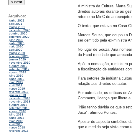
A ministra da Cultura, Marta Sup
direitos autorais durante as ge
Arquivos:
retorno ao MinC do anteprojeto 
junho 2021
abril 2021
O texto, que estava na Casa Ci
março 2021
dezembro 2020
outubro 2020
Marcos Souza, que ocupou a Dir
setembro 2020
ser demitido pela ex-ministra 
julho 2020
junho 2020
maio 2020
No lugar de Souza, Ana nomear
abril 2020
março 2020
do Ecad (entidade que arrecada 
fevereiro 2020
janeiro 2020
novembro 2019
Após a nomeação, a ministra pa
outubro 2019
a fiscalização de entidades co
setembro 2019
agosto 2019
julho 2019
Para setores da indústria cultur
junho 2019
maio 2019
relação aos direitos do autor.
abril 2019
março 2019
fevereiro 2019
Por outro lado, os críticos de 
janeiro 2019
Commons, licença que libera a 
dezembro 2018
novembro 2018
outubro 2018
"Não tenho dúvida de que o ret
setembro 2018
agosto 2018
Juca", afirmou Pontes.
julho 2018
junho 2018
Apesar do aspecto simbólico d
maio 2018
abril 2018
que a medida seja vista como r
março 2018
fevereiro 2018