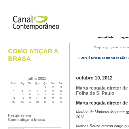
comunidade
agen
Pesquise por palavras e/ou
COMO ATIÇAR A
BRASA
« Obra é furtada da Bienal de São 
outubro 10, 2012
julho 2021
Dom
Seg
Ter
Qua
Qui
Sex
Sab
Marta resgata diretor de
1
2
3
4
5
6
7
8
9
10
Folha de S. Paulo
11
12
13
14
15
16
17
18
19
20
21
22
23
24
Marta resgata diretor de
25
26
27
28
29
30
31
Matéria de Matheus Magenta
o
Pesquise em
2012.
Como atiçar a brasa:
Marcos Souza retoma cargo que