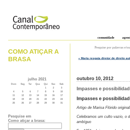
comunidade
agen
Pesquise por palavras e/ou
COMO ATIÇAR A
BRASA
« Marta resgata diretor de direito a
outubro 10, 2012
julho 2021
Dom
Seg
Ter
Qua
Qui
Sex
Sab
Impasses e possibilidad
1
2
3
4
5
6
7
8
9
10
11
12
13
14
15
16
17
Impasses e possibilida
18
19
20
21
22
23
24
25
26
27
28
29
30
31
Artigo de Marisa Flórido origi
Pesquise em
Celebramos um culto vazio, o d
Como atiçar a brasa:
ambíguo