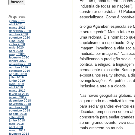
Em 1851, abria-se em Londres a
indústria de todas as nações”), 
construtor de estufas. O Palácio
Arquivos:
especializada. Como é possível
junho 2021
abril 2021
Giorgio Agamben especula se Ma
março 2021
dezembro 2020
e seu segredo”. Mas o fato é 
outubro 2020
uma redoma. É sintomático que 
setembro 2020
julho 2020
capitalismo: o espetáculo. Guy 
junho 2020
imagem, invadindo a vida socia
maio 2020
abril 2020
mediada por imagens.” Na socie
março 2020
fevereiro 2020
falsificando a produção social
janeiro 2020
política, a religião, a linguage
novembro 2019
outubro 2019
permanente exposição. Basta p
setembro 2019
agosto 2019
exposta nos reality shows, a di
julho 2019
evangelizações. As potências d
junho 2019
maio 2019
Inclusive a arte e a cidade.
abril 2019
março 2019
fevereiro 2019
Nas novas geografias globais, 
janeiro 2019
algum modo materializá-los em
dezembro 2018
novembro 2018
para sediar grandes eventos es
outubro 2018
setembro 2018
décadas, empenharia-se em atrai
agosto 2018
concorreria para sediar grande
julho 2018
junho 2018
se um grande evento, vive sua 
maio 2018
abril 2018
mais crescem no mundo.
março 2018
fevereiro 2018