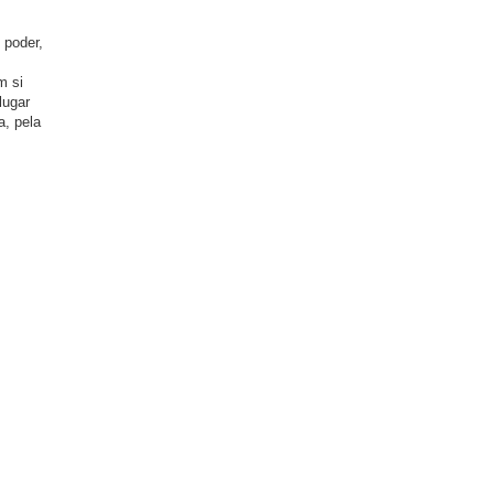
 poder,
m si
lugar
a, pela