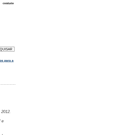
contato
os para a
e 2012.
l e