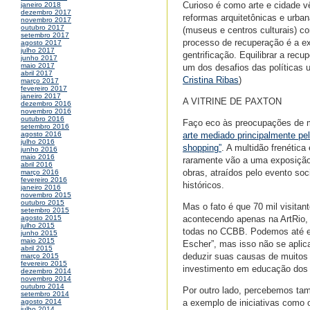
Curioso é como arte e cidade 
janeiro 2018
dezembro 2017
reformas arquitetônicas e urb
novembro 2017
outubro 2017
(museus e centros culturais) co
setembro 2017
processo de recuperação é a e
agosto 2017
julho 2017
gentrificação. Equilibrar a rec
junho 2017
maio 2017
um dos desafios das políticas u
abril 2017
Cristina Ribas
)
março 2017
fevereiro 2017
janeiro 2017
A VITRINE DE PAXTON
dezembro 2016
novembro 2016
outubro 2016
Faço eco às preocupações de m
setembro 2016
arte mediado principalmente pe
agosto 2016
julho 2016
shopping”
. A multidão frenétic
junho 2016
maio 2016
raramente vão a uma exposição
abril 2016
obras, atraídos pelo evento soc
março 2016
fevereiro 2016
históricos.
janeiro 2016
novembro 2015
outubro 2015
Mas o fato é que 70 mil visitan
setembro 2015
acontecendo apenas na ArtRio, 
agosto 2015
julho 2015
todas no CCBB. Podemos até en
junho 2015
maio 2015
Escher”, mas isso não se apli
abril 2015
deduzir suas causas de muitos f
março 2015
fevereiro 2015
investimento em educação dos c
dezembro 2014
novembro 2014
outubro 2014
Por outro lado, percebemos tam
setembro 2014
a exemplo de iniciativas como 
agosto 2014
julho 2014