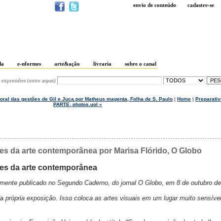
envio de conteúdo
cadastre-se
da
e-nformes
arte&ação
livraria
sobre o canal
 expressões (entre aspas)
utoral das gestões de Gil e Juca por Matheus magenta, Folha de S. Paulo
|
Home
|
Preparativ
PARTE, photos.uol »
es da arte contemporânea por Marisa Flórido, O Globo
des da arte contemporânea
nalmente publicado no Segundo Caderno, do jornal O Globo, em 8 de outubro d
a própria exposição. Isso coloca as artes visuais em um lugar muito sensíve