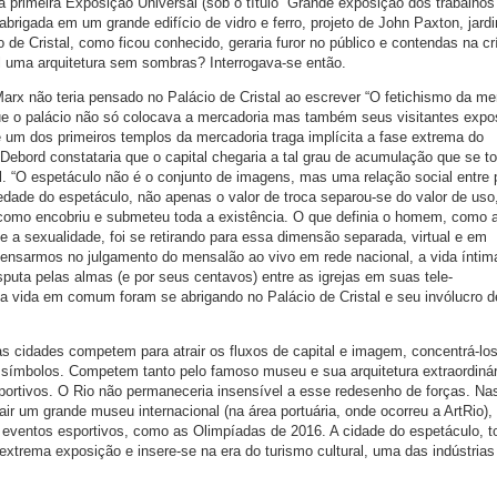
 primeira Exposição Universal (sob o título “Grande exposição dos trabalhos
abrigada em um grande edifício de vidro e ferro, projeto de John Paxton, jardi
 de Cristal, como ficou conhecido, geraria furor no público e contendas na cr
 uma arquitetura sem sombras? Interrogava-se então.
rx não teria pensado no Palácio de Cristal ao escrever “O fetichismo da me
que o palácio não só colocava a mercadoria mas também seus visitantes exp
um dos primeiros templos da mercadoria traga implícita a fase extrema do
Debord constataria que o capital chegaria a tal grau de acumulação que se to
l. “O espetáculo não é o conjunto de imagens, mas uma relação social entre
dade do espetáculo, não apenas o valor de troca separou-se do valor de uso
, como encobriu e submeteu toda a existência. O que definia o homem, como 
m e a sexualidade, foi se retirando para essa dimensão separada, virtual e em
ensarmos no julgamento do mensalão ao vivo em rede nacional, a vida íntim
sputa pelas almas (e por seus centavos) entre as igrejas em suas tele-
a vida em comum foram se abrigando no Palácio de Cristal e seu invólucro de
as cidades competem para atrair os fluxos de capital e imagem, concentrá-lo
 símbolos. Competem tanto pelo famoso museu e sua arquitetura extraordiná
portivos. O Rio não permaneceria insensível a esse redesenho de forças. Na
r um grande museu internacional (na área portuária, onde ocorreu a ArtRio),
s eventos esportivos, como as Olimpíadas de 2016. A cidade do espetáculo, t
extrema exposição e insere-se na era do turismo cultural, uma das indústrias