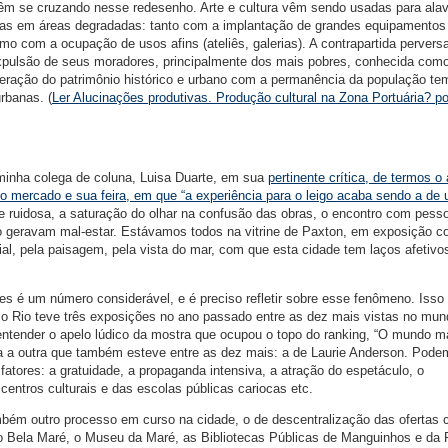
vêm se cruzando nesse redesenho. Arte e cultura vêm sendo usadas para ala
anas em áreas degradadas: tanto com a implantação de grandes equipamentos
mo com a ocupação de usos afins (ateliês, galerias). A contrapartida pervers
xpulsão de seus moradores, principalmente dos mais pobres, conhecida com
uperação do patrimônio histórico e urbano com a permanência da população te
rbanas. (
Ler Alucinações produtivas. Produção cultural na Zona Portuária? po
inha colega de coluna, Luisa Duarte, em sua
pertinente crítica, de termos o
lo mercado e sua feira, em que “a experiência para o leigo acaba sendo a de
a e ruidosa, a saturação do olhar na confusão das obras, o encontro com pess
 geravam mal-estar. Estávamos todos na vitrine de Paxton, em exposição 
ial, pela paisagem, pela vista do mar, com que esta cidade tem laços afetivo
tes é um número considerável, e é preciso refletir sobre esse fenômeno. Iss
o Rio teve três exposições no ano passado entre as dez mais vistas no mun
tender o apelo lúdico da mostra que ocupou o topo do ranking, “O mundo m
ca a outra que também esteve entre as dez mais: a de Laurie Anderson. Pod
atores: a gratuidade, a propaganda intensiva, a atração do espetáculo, o
entros culturais e das escolas públicas cariocas etc.
bém outro processo em curso na cidade, o de descentralização das ofertas cu
o Bela Maré, o Museu da Maré, as Bibliotecas Públicas de Manguinhos e da 