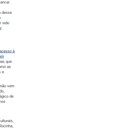
vancar
a desse
o
m sido
r
 acesso à
 um
oas que
como as
s e
o não vem
do,
ágico de
emos
lturais,
Rocinha,