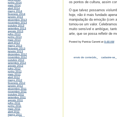
os pontos de cultura, assim co
junho 2014
maio 2014
abril 2014
O que talvez possamos vislumb
março 2014
fevereiro 2014
hoje, não é mais fundado apenas
janeiro 2014
manipulação da emoção (com a q
dezembro 2013
novembro 2013
tornou-se um valor. Celebramos
outubro 2013
muito sensível e ambíguo, tant
setembro 2013
agosto 2013
arte, que se possa refletir de
julho 2013
junho 2013
maio 2013
Posted by Patricia Canetti at
9:48 AM
abril 2013
março 2013
fevereiro 2013
janeiro 2013
dezembro 2012
novembro 2012
envio de conteúdo_
cadastre-se_
outubro 2012
setembro 2012
agosto 2012
julho 2012
junho 2012
maio 2012
abril 2012
março 2012
fevereiro 2012
janeiro 2012
dezembro 2011
novembro 2011
outubro 2011
setembro 2011
agosto 2011
julho 2011
junho 2011
maio 2011
abril 2011
março 2011