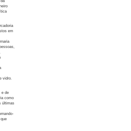
 da
neiro
ítica
rcadoria
ostos em
rnaria
 pessoas,
,
a
a
 vidro.
s e de
ria como
s últimas
ornando-
 que