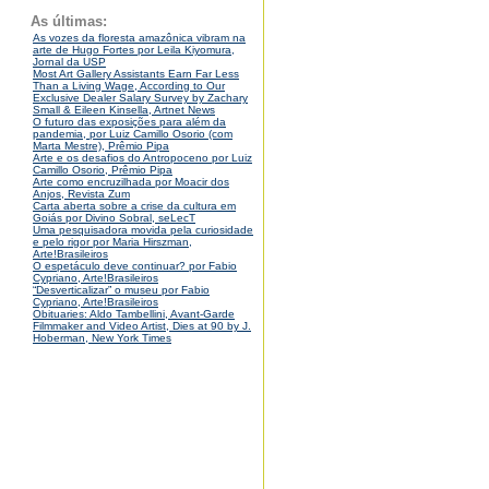
As últimas:
As vozes da floresta amazônica vibram na
arte de Hugo Fortes por Leila Kiyomura,
Jornal da USP
Most Art Gallery Assistants Earn Far Less
Than a Living Wage, According to Our
Exclusive Dealer Salary Survey by Zachary
Small & Eileen Kinsella, Artnet News
O futuro das exposições para além da
pandemia, por Luiz Camillo Osorio (com
Marta Mestre), Prêmio Pipa
Arte e os desafios do Antropoceno por Luiz
Camillo Osorio, Prêmio Pipa
Arte como encruzilhada por Moacir dos
Anjos, Revista Zum
Carta aberta sobre a crise da cultura em
Goiás por Divino Sobral, seLecT
Uma pesquisadora movida pela curiosidade
e pelo rigor por Maria Hirszman,
Arte!Brasileiros
O espetáculo deve continuar? por Fabio
Cypriano, Arte!Brasileiros
“Desverticalizar” o museu por Fabio
Cypriano, Arte!Brasileiros
Obituaries: Aldo Tambellini, Avant-Garde
Filmmaker and Video Artist, Dies at 90 by J.
Hoberman, New York Times