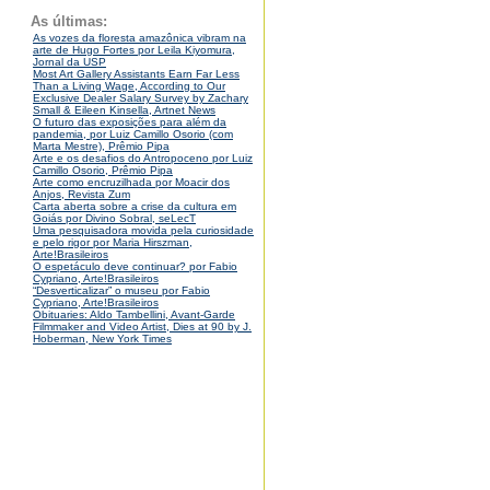
As últimas:
As vozes da floresta amazônica vibram na
arte de Hugo Fortes por Leila Kiyomura,
Jornal da USP
Most Art Gallery Assistants Earn Far Less
Than a Living Wage, According to Our
Exclusive Dealer Salary Survey by Zachary
Small & Eileen Kinsella, Artnet News
O futuro das exposições para além da
pandemia, por Luiz Camillo Osorio (com
Marta Mestre), Prêmio Pipa
Arte e os desafios do Antropoceno por Luiz
Camillo Osorio, Prêmio Pipa
Arte como encruzilhada por Moacir dos
Anjos, Revista Zum
Carta aberta sobre a crise da cultura em
Goiás por Divino Sobral, seLecT
Uma pesquisadora movida pela curiosidade
e pelo rigor por Maria Hirszman,
Arte!Brasileiros
O espetáculo deve continuar? por Fabio
Cypriano, Arte!Brasileiros
“Desverticalizar” o museu por Fabio
Cypriano, Arte!Brasileiros
Obituaries: Aldo Tambellini, Avant-Garde
Filmmaker and Video Artist, Dies at 90 by J.
Hoberman, New York Times