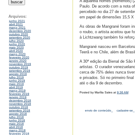
A aquarela homes (homenols) (2
Paulo. De acordo com a nota ofi
percebido no dia 27 de setembr
Arquivos:
em papel de dimensões 15,5 X 2
junho 2021
abril 2021
As obras de Mangrané foram ins
março 2021
dezembro 2020
o roubo, o artista aceitou que 
outubro 2020
à Lichtzwang também foi reforç
setembro 2020
julho 2020
junho 2020
Mangrané nasceu em Barcelona 
maio 2020
abril 2020
Teerã e no Chile, além de Brasi
março 2020
fevereiro 2020
A 30ª edição da Bienal de São P
janeiro 2020
novembro 2019
artistas. O curador venezuelan
outubro 2019
setembro 2019
cerca de 75% deles nunca tive
agosto 2019
e privados. Só no primeiro fina
julho 2019
junho 2019
até o dia 9 de dezembro.
maio 2019
abril 2019
março 2019
Posted by Marília Sales at
9:36 AM
fevereiro 2019
janeiro 2019
dezembro 2018
novembro 2018
outubro 2018
envio de conteúdo_
cadastre-se_
setembro 2018
agosto 2018
julho 2018
junho 2018
maio 2018
abril 2018
março 2018
fevereiro 2018