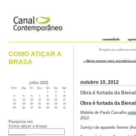
comunidade
agen
Pesquise por palavras e/ou
COMO ATIÇAR A
BRASA
« Marta nomeia nova secretária-exe
outubro 10, 2012
julho 2021
Dom
Seg
Ter
Qua
Qui
Sex
Sab
Obra é furtada da Biena
1
2
3
4
5
6
7
8
9
10
11
12
13
14
15
16
17
Obra é furtada da Biena
18
19
20
21
22
23
24
25
26
27
28
29
30
31
Matéria de Paula Carvalho
orig
2012.
Pesquise em
Como atiçar a brasa:
Sumiço da aquarela 'homes (ho