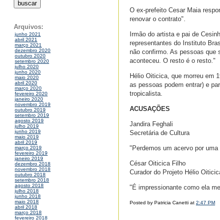
O ex-prefeito Cesar Maia respo
renovar o contrato".
Arquivos:
Irmão do artista e pai de Cesin
junho 2021
abril 2021
representantes do Instituto Bra
março 2021
dezembro 2020
não confirmo. As pessoas que 
outubro 2020
aconteceu. O resto é o resto."
setembro 2020
julho 2020
junho 2020
Hélio Oiticica, que morreu em 1
maio 2020
abril 2020
as pessoas podem entrar) e par
março 2020
tropicalista.
fevereiro 2020
janeiro 2020
novembro 2019
ACUSAÇÕES
outubro 2019
setembro 2019
agosto 2019
Jandira Feghali
julho 2019
junho 2019
Secretária de Cultura
maio 2019
abril 2019
"Perdemos um acervo por uma a
março 2019
fevereiro 2019
janeiro 2019
César Oiticica Filho
dezembro 2018
novembro 2018
Curador do Projeto Hélio Oiticic
outubro 2018
setembro 2018
agosto 2018
"É impressionante como ela me
julho 2018
junho 2018
maio 2018
Posted by Patricia Canetti at
2:47 PM
abril 2018
março 2018
fevereiro 2018