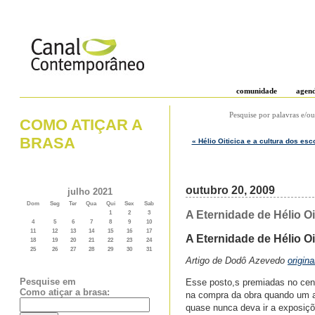
comunidade
agen
Pesquise por palavras e/ou
COMO ATIÇAR A
BRASA
« Hélio Oiticica e a cultura dos e
outubro 20, 2009
julho 2021
Dom
Seg
Ter
Qua
Qui
Sex
Sab
A Eternidade de Hélio 
1
2
3
4
5
6
7
8
9
10
11
12
13
14
15
16
17
A Eternidade de Hélio Oi
18
19
20
21
22
23
24
25
26
27
28
29
30
31
Artigo de Dodô Azevedo
origin
Pesquise em
Esse posto,s premiadas no cent
Como atiçar a brasa:
na compra da obra quando um ar
quase nunca deva ir a exposiçõ