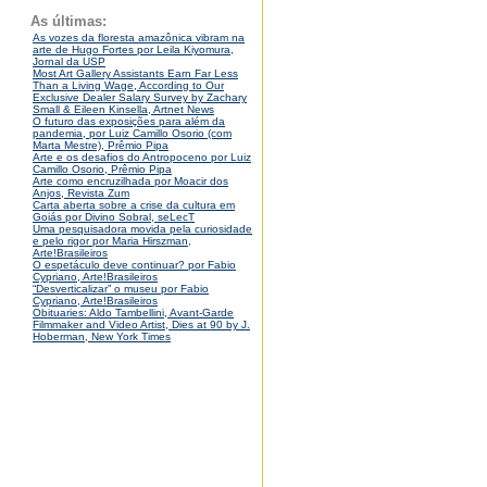
As últimas:
As vozes da floresta amazônica vibram na
arte de Hugo Fortes por Leila Kiyomura,
Jornal da USP
Most Art Gallery Assistants Earn Far Less
Than a Living Wage, According to Our
Exclusive Dealer Salary Survey by Zachary
Small & Eileen Kinsella, Artnet News
O futuro das exposições para além da
pandemia, por Luiz Camillo Osorio (com
Marta Mestre), Prêmio Pipa
Arte e os desafios do Antropoceno por Luiz
Camillo Osorio, Prêmio Pipa
Arte como encruzilhada por Moacir dos
Anjos, Revista Zum
Carta aberta sobre a crise da cultura em
Goiás por Divino Sobral, seLecT
Uma pesquisadora movida pela curiosidade
e pelo rigor por Maria Hirszman,
Arte!Brasileiros
O espetáculo deve continuar? por Fabio
Cypriano, Arte!Brasileiros
“Desverticalizar” o museu por Fabio
Cypriano, Arte!Brasileiros
Obituaries: Aldo Tambellini, Avant-Garde
Filmmaker and Video Artist, Dies at 90 by J.
Hoberman, New York Times