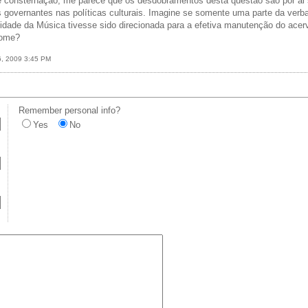
 consternação, me parece que os desdobramentos desta questão são por ai 
sos governantes nas políticas culturais. Imagine se somente uma parte da verba
idade da Música tivesse sido direcionada para a efetiva manutenção do acer
nome?
6, 2009 3:45 PM
Remember personal info?
Yes
No