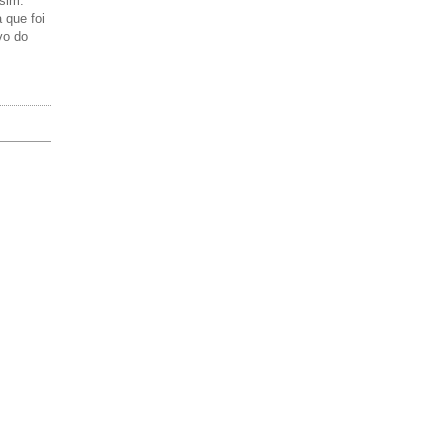
sim:
 que foi
vo do