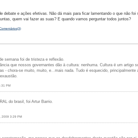
e debate e ações efetivas. Não dá mais para ficar lamentando o que não foi 
guntas, quem vai fazer as suas? E quando vamos perguntar todos juntos?
Comentários(3)
e semana foi de tristeza e reflexão.
tância que nossos governantes dão à cultura: nenhuma. Cultura é um artigo su
s - chora-se muito, muito, e...mais nada. Tudo é esquecido, principalmente a
 exaustão.
4:31 PM
 do brasil, foi Artur Barrio.
6, 2009 3:29 PM