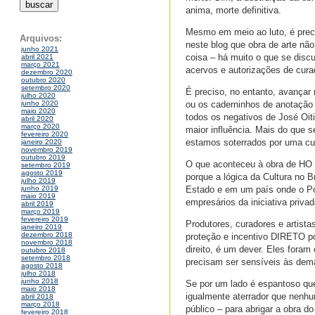
anima, morte definitiva.
Mesmo em meio ao luto, é preci
Arquivos:
neste blog que obra de arte nã
junho 2021
coisa – há muito o que se disc
abril 2021
março 2021
acervos e autorizações de curad
dezembro 2020
outubro 2020
setembro 2020
É preciso, no entanto, avançar
julho 2020
ou os caderninhos de anotação 
junho 2020
maio 2020
todos os negativos de José Oiti
abril 2020
março 2020
maior influência. Mais do que s
fevereiro 2020
estamos soterrados por uma cu
janeiro 2020
novembro 2019
outubro 2019
O que aconteceu à obra de HO 
setembro 2019
agosto 2019
porque a lógica da Cultura no 
julho 2019
Estado e em um país onde o Pod
junho 2019
maio 2019
empresários da iniciativa priva
abril 2019
março 2019
fevereiro 2019
Produtores, curadores e artist
janeiro 2019
dezembro 2018
proteção e incentivo DIRETO po
novembro 2018
direito, é um dever. Eles foram
outubro 2018
setembro 2018
precisam ser sensíveis às dem
agosto 2018
julho 2018
junho 2018
Se por um lado é espantoso que
maio 2018
igualmente aterrador que nenhu
abril 2018
março 2018
público – para abrigar a obra d
fevereiro 2018