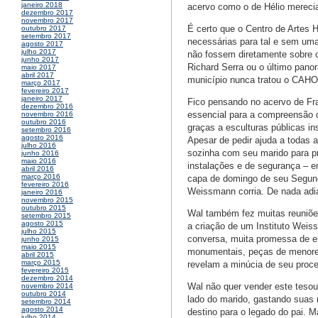
janeiro 2018
acervo como o de Hélio mereci
dezembro 2017
novembro 2017
É certo que o Centro de Artes 
outubro 2017
setembro 2017
necessárias para tal e sem uma
agosto 2017
julho 2017
não fossem diretamente sobre 
junho 2017
Richard Serra ou o último pano
maio 2017
abril 2017
município nunca tratou o CAHO 
março 2017
fevereiro 2017
janeiro 2017
Fico pensando no acervo de Fr
dezembro 2016
essencial para a compreensão da
novembro 2016
outubro 2016
graças a esculturas públicas 
setembro 2016
agosto 2016
Apesar de pedir ajuda a todas a
julho 2016
sozinha com seu marido para p
junho 2016
maio 2016
instalações e de segurança – 
abril 2016
março 2016
capa de domingo de seu Segund
fevereiro 2016
Weissmann corria. De nada adi
janeiro 2016
novembro 2015
outubro 2015
Wal também fez muitas reuniões
setembro 2015
agosto 2015
a criação de um Instituto Weiss
julho 2015
conversa, muita promessa de 
junho 2015
maio 2015
monumentais, peças de menore
abril 2015
março 2015
revelam a minúcia de seu proce
fevereiro 2015
dezembro 2014
Wal não quer vender este teso
novembro 2014
outubro 2014
lado do marido, gastando suas r
setembro 2014
agosto 2014
destino para o legado do pai. Ma
julho 2014