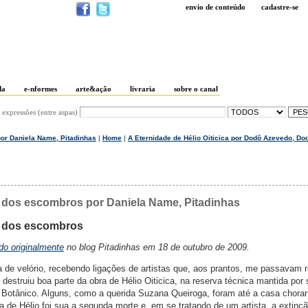
envio de conteúdo
cadastre-se
da
e-nformes
arte&ação
livraria
sobre o canal
 expressões (entre aspas)
 por Daniela Name, Pitadinhas
|
Home
|
A Eternidade de Hélio Oiticica por Dodô Azevedo, D
ura dos escombros por Daniela Name, Pitadinhas
ra dos escombros
do originalmente
no blog Pitadinhas em 18 de outubro de 2009.
 de velório, recebendo ligações de artistas que, aos prantos, me passavam r
estruiu boa parte da obra de Hélio Oiticica, na reserva técnica mantida por
Botânico. Alguns, como a querida Suzana Queiroga, foram até a casa chorar
a de Hélio foi sua a segunda morte e, em se tratando de um artista, a extinç