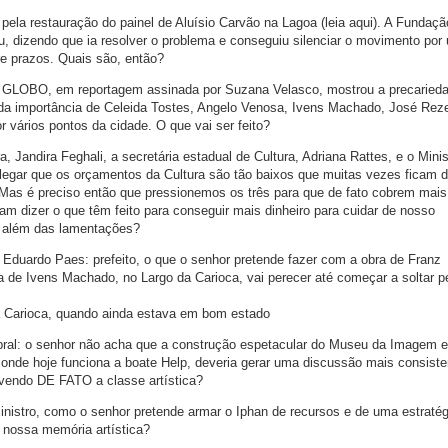
ela restauração do painel de Aluísio Carvão na Lagoa (leia aqui). A Fundaçã
u, dizendo que ia resolver o problema e conseguiu silenciar o movimento por
e prazos. Quais são, então?
LOBO, em reportagem assinada por Suzana Velasco, mostrou a precaried
s da importância de Celeida Tostes, Angelo Venosa, Ivens Machado, José Rez
 vários pontos da cidade. O que vai ser feito?
a, Jandira Feghali, a secretária estadual de Cultura, Adriana Rattes, e o Minis
alegar que os orçamentos da Cultura são tão baixos que muitas vezes ficam
Mas é preciso então que pressionemos os três para que de fato cobrem mais
am dizer o que têm feito para conseguir mais dinheiro para cuidar de nosso
a, além das lamentações?
Eduardo Paes: prefeito, o que o senhor pretende fazer com a obra de Franz
 de Ivens Machado, no Largo da Carioca, vai perecer até começar a soltar 
 Carioca, quando ainda estava em bom estado
bral: o senhor não acha que a construção espetacular do Museu da Imagem e
nde hoje funciona a boate Help, deveria gerar uma discussão mais consiste
lvendo DE FATO a classe artística?
ministro, como o senhor pretende armar o Iphan de recursos e de uma estratég
 nossa memória artística?