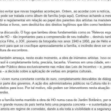
so evitar que novas tragédias aconteçam. Ontem, ao acordar com a notícia,
o pode ser tratada como álbum de família (veja aqui). Continuo achando a m
utir e regulamentar em relação ao papel dos parentes dos artistas na manute
orias e livros, sem destitui-los dos direitos legítimos que têm como herdeiro
 na discussão. O fogo que lambeu obras fundamentais como os “Relevos espa
de HO – tão importantes para a compreensão de seu trabalho -, destruiu ta
cica Filho, o JOF, pioneiro da fotografia nos anos 1940 e 1950, pai de Hélio 
ervir para que se crucifique apressadamente a família, o incêndio deve ser um
ltura de escombros.
também ameaça, neste exato momento, a obra de inúmeros artistas. Isso oc
Brasil é completamente torta, precária, tacanha. Vivemos em uma cidade, em
er Público deixa exclusivamente nas mãos das Leis de Incentivo – e, porta
da – a decisão sobre a aplicação de verbas em projetos culturais.
as vivem numa constante corrida do ouro, completamente desvalidos de diálog
r parte dos governos. A ação dos administradores públicos na Cultura não é
 eleitos para isso. Por tal motivo, não podem ser interventores nesta atuação:
andas.
 a família tenha mantido a obra de HO numa casa do Jardim Botânico, por o
m grande museu do país tenha feito uma proposta concreta – e sustentada p
o artista em regime de comodato, dando a ela toda a visibilidade e a seguran