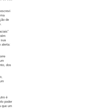
 escrevi
esma
nção de
s.
ciais”
mbém
e sua
 alerta:
orre
 um
nto, dos
o,
 um
utro é
elo poder
ça que um