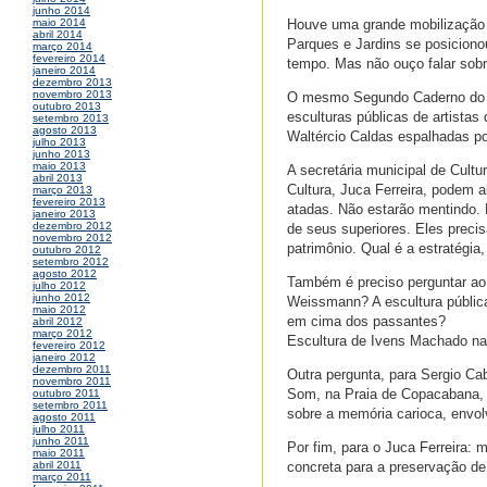
junho 2014
Houve uma grande mobilização p
maio 2014
abril 2014
Parques e Jardins se posiciono
março 2014
fevereiro 2014
tempo. Mas não ouço falar sobr
janeiro 2014
dezembro 2013
novembro 2013
O mesmo Segundo Caderno do G
outubro 2013
esculturas públicas de artista
setembro 2013
agosto 2013
Waltércio Caldas espalhadas por
julho 2013
junho 2013
maio 2013
A secretária municipal de Cultur
abril 2013
Cultura, Juca Ferreira, podem 
março 2013
fevereiro 2013
atadas. Não estarão mentindo. 
janeiro 2013
dezembro 2012
de seus superiores. Eles precis
novembro 2012
patrimônio. Qual é a estratégi
outubro 2012
setembro 2012
agosto 2012
Também é preciso perguntar ao 
julho 2012
junho 2012
Weissmann? A escultura pública
maio 2012
em cima dos passantes?
abril 2012
março 2012
Escultura de Ivens Machado na
fevereiro 2012
janeiro 2012
dezembro 2011
Outra pergunta, para Sergio Ca
novembro 2011
Som, na Praia de Copacabana, o
outubro 2011
setembro 2011
sobre a memória carioca, envo
agosto 2011
julho 2011
junho 2011
Por fim, para o Juca Ferreira: 
maio 2011
concreta para a preservação de
abril 2011
março 2011