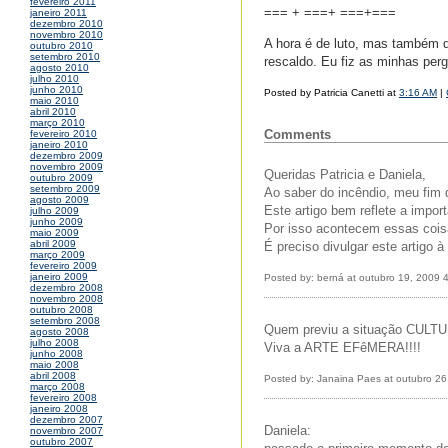
fevereiro 2011
=== + ===+ ===+===
janeiro 2011
dezembro 2010
novembro 2010
A hora é de luto, mas também d
outubro 2010
setembro 2010
rescaldo. Eu fiz as minhas per
agosto 2010
julho 2010
junho 2010
Posted by Patricia Canetti at
3:16 AM
|
maio 2010
abril 2010
março 2010
Comments
fevereiro 2010
janeiro 2010
dezembro 2009
novembro 2009
Queridas Patricia e Daniela,
outubro 2009
setembro 2009
Ao saber do incêndio, meu fim d
agosto 2009
Este artigo bem reflete a impor
julho 2009
junho 2009
Por isso acontecem essas coisa
maio 2009
abril 2009
É preciso divulgar este artigo à
março 2009
fevereiro 2009
janeiro 2009
Posted by: berná at outubro 19, 2009 
dezembro 2008
novembro 2008
outubro 2008
setembro 2008
Quem previu a situação CULTURAL
agosto 2008
julho 2008
Viva a ARTE EFêMERA!!!!
junho 2008
maio 2008
abril 2008
Posted by: Janaina Paes at outubro 2
março 2008
fevereiro 2008
janeiro 2008
dezembro 2007
Daniela:
novembro 2007
outubro 2007