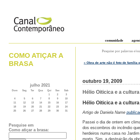
comunidade
agen
Pesquise por palavras e/ou
COMO ATIÇAR A
BRASA
« Obra de arte não é foto de família
outubro 19, 2009
julho 2021
Dom
Seg
Ter
Qua
Qui
Sex
Sab
Hélio Oiticica e a cult
1
2
3
4
5
6
7
8
9
10
Hélio Oiticica e a cultu
11
12
13
14
15
16
17
18
19
20
21
22
23
24
25
26
27
28
29
30
31
Artigo de Daniela Name
publica
Passei o dia de ontem em clima
Pesquise em
dos escombros do incêndio que d
Como atiçar a brasa:
herdeiros numa casa no Jardim 
morto. Sim, a destruição da obr