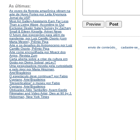
As últimas:
As vozes da floresta amazônica vibram na
arte de Hugo Fortes por Leila Kiyomura,
Jornal da USP
Most Art Gallery Assistants Earn Far Less
Than a Living Wage, According to Our
Exclusive Dealer Salary Survey by Zachary
Small & Eileen Kinsella, Artnet News
O futuro das exposições para além da
pandemia, por Luiz Camillo Osorio (com
Marta Mestre), Prêmio Pipa
Arte e os desafios do Antropoceno por Luiz
envio de conteúdo_
cadastre-se_
Camillo Osorio, Prêmio Pipa
Arte como encruzilhada por Moacir dos
Anjos, Revista Zum
Carta aberta sobre a crise da cultura em
Goiás por Divino Sobral, seLecT
Uma pesquisadora movida pela curiosidade
e pelo rigor por Maria Hirszman,
Arte!Brasileiros
O espetáculo deve continuar? por Fabio
Cypriano, Arte!Brasileiros
“Desverticalizar” o museu por Fabio
Cypriano, Arte!Brasileiros
Obituaries: Aldo Tambellini, Avant-Garde
Filmmaker and Video Artist, Dies at 90 by J.
Hoberman, New York Times