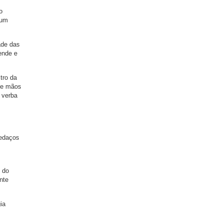
o
 um
ade das
ende e
tro da
 de mãos
 verba
pedaços
 do
nte
ia