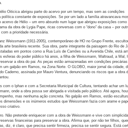
a.
Hélio Oiticica abrigou parte do acervo por um tempo, mas sem as condições
 política constante de exposições. Se por um lado a família atravancava mo
o acervo de Hélio – um erro absurdo num lugar que abrigou exposições como
rama da obra de Lygia Pape, ricas conversas com o “dono” da casa – por outr
com a prioridade necessária.
anz Weissmann (1911-2005), contemporâneo de HO no Grupo Frente, esculto
 arte brasileira recente. Sua obra, parte integrante da paisagem do Rio de J
instaladas em pontos como a Rua Luís de Camões ou a Avenida Chile, está a
s esferas do poder público há anos, a filha de Weissmann, Waltraud, a Wal, l
reservar a obra do pai. As peças estão armazenadas em condições precárias
em um galpão em Ramos, na Zona Norte. O GLOBO, maior jornal da cidade, 
o Caderno, assinada por Mauro Ventura, denunciando os riscos que a obra 
antou.
 com o Iphan e com a Secretaria Municipal de Cultura, tentando achar um lu
mann, onde a obra possa ser abrigada e visitada pelo público. Até agora, ho
empenho, mas nenhuma ação concreta. No galpão em Ramos, estão escultur
s dimensões e os inúmeros estudos que Weissmann fazia com arame e pap
sso criativo.
uro. Não pretende enriquecer com a obra de Weissmann e vive com simplicid
eservas financeiras para preservar a obra. Afirma que, por não ter filhos, que
s, diz, é claro, que precisa sentir firmeza, precisa se sentir segura. Está cer