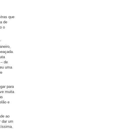
stras que
 a de
o o
r
aneiro,
meaçada.
uta
 – de
deu uma
de
gar para
uve muita
as
elão e
ade ao
r dar um
tíssima.