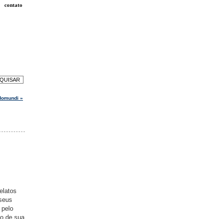
contato
odomundi »
elatos
 seus
 pelo
ão de sua