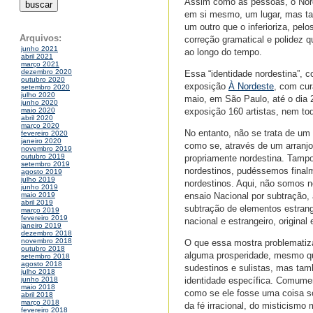
Assim como as pessoas, o Nord
em si mesmo, um lugar, mas tam
um outro que o inferioriza, pel
Arquivos:
correção gramatical e polidez q
junho 2021
ao longo do tempo.
abril 2021
março 2021
dezembro 2020
Essa “identidade nordestina”, 
outubro 2020
exposição
À Nordeste
, com cur
setembro 2020
julho 2020
maio, em São Paulo, até o dia 
junho 2020
exposição 160 artistas, nem tod
maio 2020
abril 2020
março 2020
No entanto, não se trata de um 
fevereiro 2020
janeiro 2020
como se, através de um arranjo
novembro 2019
outubro 2019
propriamente nordestina. Tampo
setembro 2019
nordestinos, pudéssemos finalm
agosto 2019
julho 2019
nordestinos. Aqui, não somos no
junho 2019
ensaio Nacional por subtração,
maio 2019
abril 2019
subtração de elementos estrang
março 2019
fevereiro 2019
nacional e estrangeiro, original 
janeiro 2019
dezembro 2018
novembro 2018
O que essa mostra problematiza
outubro 2018
alguma prosperidade, mesmo qu
setembro 2018
agosto 2018
sudestinos e sulistas, mas ta
julho 2018
identidade específica. Comumen
junho 2018
maio 2018
como se ele fosse uma coisa só:
abril 2018
março 2018
da fé irracional, do misticism
fevereiro 2018