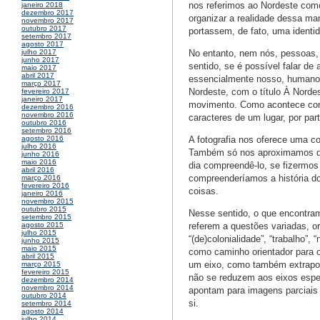
nos referimos ao Nordeste como
janeiro 2018
dezembro 2017
organizar a realidade dessa ma
novembro 2017
outubro 2017
portassem, de fato, uma identi
setembro 2017
agosto 2017
No entanto, nem nós, pessoas,
julho 2017
junho 2017
sentido, se é possível falar de
maio 2017
abril 2017
essencialmente nosso, humano),
março 2017
Nordeste, com o título À Norde
fevereiro 2017
janeiro 2017
movimento. Como acontece com 
dezembro 2016
novembro 2016
caracteres de um lugar, por par
outubro 2016
setembro 2016
A fotografia nos oferece uma c
agosto 2016
julho 2016
Também só nos aproximamos do
junho 2016
maio 2016
dia compreendê-lo, se fizermos 
abril 2016
compreenderíamos a história d
março 2016
fevereiro 2016
coisas.
janeiro 2016
novembro 2015
outubro 2015
Nesse sentido, o que encontram
setembro 2015
referem a questões variadas, or
agosto 2015
julho 2015
“(de)colonialidade”, “trabalho”,
junho 2015
maio 2015
como caminho orientador para o
abril 2015
um eixo, como também extrapola
março 2015
fevereiro 2015
não se reduzem aos eixos espe
dezembro 2014
novembro 2014
apontam para imagens parciais 
outubro 2014
si.
setembro 2014
agosto 2014
julho 2014