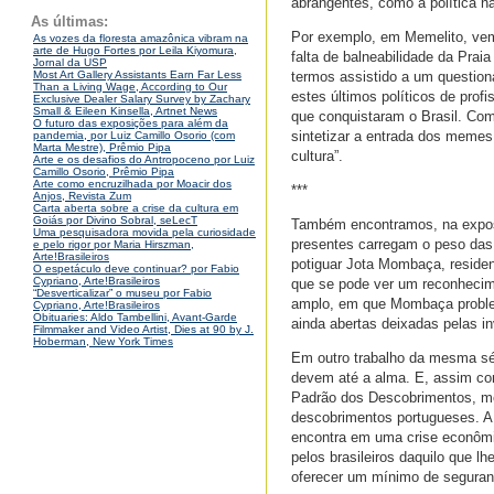
abrangentes, como a política na
As últimas:
Por exemplo, em Memelito, vem
As vozes da floresta amazônica vibram na
arte de Hugo Fortes por Leila Kiyomura,
falta de balneabilidade da Prai
Jornal da USP
termos assistido a um question
Most Art Gallery Assistants Earn Far Less
Than a Living Wage, According to Our
estes últimos políticos de pro
Exclusive Dealer Salary Survey by Zachary
Small & Eileen Kinsella, Artnet News
que conquistaram o Brasil. Com
O futuro das exposições para além da
sintetizar a entrada dos meme
pandemia, por Luiz Camillo Osorio (com
Marta Mestre), Prêmio Pipa
cultura”.
Arte e os desafios do Antropoceno por Luiz
Camillo Osorio, Prêmio Pipa
Arte como encruzilhada por Moacir dos
***
Anjos, Revista Zum
Carta aberta sobre a crise da cultura em
Goiás por Divino Sobral, seLecT
Também encontramos, na expos
Uma pesquisadora movida pela curiosidade
presentes carregam o peso das n
e pelo rigor por Maria Hirszman,
Arte!Brasileiros
potiguar Jota Mombaça, residen
O espetáculo deve continuar? por Fabio
Cypriano, Arte!Brasileiros
que se pode ver um reconhecime
“Desverticalizar” o museu por Fabio
amplo, em que Mombaça problema
Cypriano, Arte!Brasileiros
Obituaries: Aldo Tambellini, Avant-Garde
ainda abertas deixadas pelas i
Filmmaker and Video Artist, Dies at 90 by J.
Hoberman, New York Times
Em outro trabalho da mesma sér
devem até a alma. E, assim co
Padrão dos Descobrimentos, m
descobrimentos portugueses. A 
encontra em uma crise econômi
pelos brasileiros daquilo que l
oferecer um mínimo de seguranç