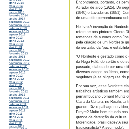
Encontramos, portanto, os pern
junho 2014
maio 2014
Atirador de arco (1925). Do se
abril 2014
(1940) e Lavadeiras (1951). C
março 2014
fevereiro 2014
de uma elite pernambucana sob
janeiro 2014
dezembro 2013
novembro 2013
No livro A invenção do Nordeste
outubro 2013
refere-se aos pintores Cícero 
setembro 2013
agosto 2013
romances de autores como José
julho 2013
junho 2013
pela criação de um Nordeste qu
maio 2013
da senzala, da “paz e estabilida
abril 2013
março 2013
fevereiro 2013
“O Nordeste é gestado como o 
janeiro 2013
dezembro 2012
da Nega Fulô, do sertão e do ser
novembro 2012
passado, elaborado por uma eli
outubro 2012
setembro 2012
diversos cargos políticos, co
agosto 2012
julho 2012
seguintes (e as oligarquias do
junho 2012
maio 2012
abril 2012
Por sua vez, esse Nordeste ela
março 2012
trabalhos artísticos também en
fevereiro 2012
janeiro 2012
pernambucano Jomard Muniz de B
dezembro 2011
Casa da Cultura, no Recife, an
novembro 2011
outubro 2011
grande. Diz o palhaço no vídeo,
setembro 2011
agosto 2011
Freyre? Muito bem-situado nos 
julho 2011
grande de detenção da cultura. 
junho 2011
maio 2011
Morenidade, brasilidade? A se
abril 2011
março 2011
tradicionalista? A seu modo”.