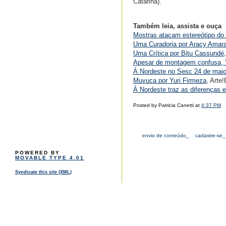
Catarina).
Também leia, assista e ouça
Mostras atacam estereótipo do 
Uma Curadoria por Aracy Amara
Uma Crítica por Bitu Cassundé
Apesar de montagem confusa, “À
À Nordeste no Sesc 24 de maio 
Muvuca por Yuri Firmeza
, Arte!
À Nordeste traz as diferenças e
Posted by Patricia Canetti at
4:37 PM
envio de conteúdo_
cadastre-se_
POWERED BY
MOVABLE TYPE 4.01
Syndicate this site (XML)