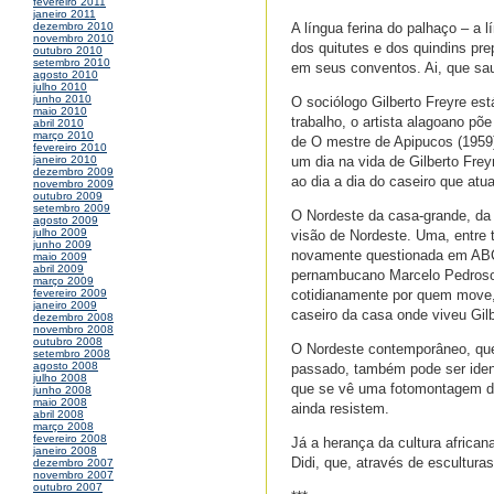
fevereiro 2011
janeiro 2011
A língua ferina do palhaço – a
dezembro 2010
novembro 2010
dos quitutes e dos quindins pr
outubro 2010
setembro 2010
em seus conventos. Ai, que sau
agosto 2010
julho 2010
junho 2010
O sociólogo Gilberto Freyre es
maio 2010
trabalho, o artista alagoano põ
abril 2010
março 2010
de O mestre de Apipucos (1959)
fevereiro 2010
um dia na vida de Gilberto Freyr
janeiro 2010
dezembro 2009
ao dia a dia do caseiro que atu
novembro 2009
outubro 2009
setembro 2009
O Nordeste da casa-grande, da 
agosto 2009
julho 2009
visão de Nordeste. Uma, entre t
junho 2009
novamente questionada em ABC 
maio 2009
abril 2009
pernambucano Marcelo Pedroso.
março 2009
cotidianamente por quem move,
fevereiro 2009
janeiro 2009
caseiro da casa onde viveu Gilb
dezembro 2008
novembro 2008
outubro 2008
O Nordeste contemporâneo, que 
setembro 2008
agosto 2008
passado, também pode ser ident
julho 2008
que se vê uma fotomontagem d
junho 2008
maio 2008
ainda resistem.
abril 2008
março 2008
fevereiro 2008
Já a herança da cultura africa
janeiro 2008
Didi, que, através de esculturas
dezembro 2007
novembro 2007
outubro 2007