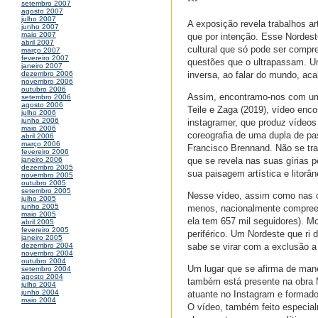
***
setembro 2007
agosto 2007
julho 2007
A exposição revela trabalhos a
junho 2007
maio 2007
que por intenção. Esse Nordest
abril 2007
cultural que só pode ser compr
março 2007
fevereiro 2007
questões que o ultrapassam. Um 
janeiro 2007
inversa, ao falar do mundo, a
dezembro 2006
novembro 2006
outubro 2006
Assim, encontramo-nos com um
setembro 2006
agosto 2006
Teile e Zaga (2019), vídeo enc
julho 2006
junho 2006
instagramer, que produz vídeos 
maio 2006
coreografia de uma dupla de pas
abril 2006
março 2006
Francisco Brennand. Não se tr
fevereiro 2006
que se revela nas suas gírias pe
janeiro 2006
dezembro 2005
sua paisagem artística e litorân
novembro 2005
outubro 2005
setembro 2005
Nesse vídeo, assim como nas ou
julho 2005
junho 2005
menos, nacionalmente compreen
maio 2005
ela tem 657 mil seguidores). Mo
abril 2005
fevereiro 2005
periférico. Um Nordeste que ri
janeiro 2005
sabe se virar com a exclusão a 
dezembro 2004
novembro 2004
outubro 2004
Um lugar que se afirma de man
setembro 2004
agosto 2004
também está presente na obra M
julho 2004
junho 2004
atuante no Instagram e formado 
maio 2004
O vídeo, também feito especial