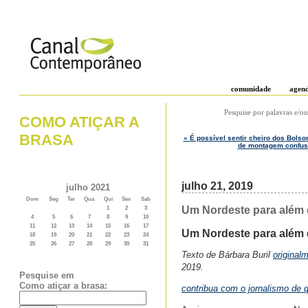
comunidade
agen
Pesquise por palavras e/ou
COMO ATIÇAR A
BRASA
« É possível sentir cheiro dos Bolso
de montagem confusa,
julho 21, 2019
julho 2021
Dom
Seg
Ter
Qua
Qui
Sex
Sab
Um Nordeste para além de
1
2
3
4
5
6
7
8
9
10
11
12
13
14
15
16
17
Um Nordeste para além d
18
19
20
21
22
23
24
25
26
27
28
29
30
31
Texto de Bárbara Buril
original
2019.
Pesquise em
Como atiçar a brasa:
contribua com o jornalismo de 