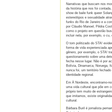
Narrativas que buscam nos most
da história que nos foi contad
show de baile funk queer Solang
estereótipos e sexualidade atra
funks do Rio de Janeiro e a con
por Cláudio Manoel, Pêdra Cos
como o projeto em questão bus
incluir nela, por exemplo, o c
O tom politizado do STA! evide
forma de vida experienciada ap
gênero, por exemplo, o STA! tr
questionamento sobre uma dete
fecha nesse lugar. Não é por a
Bolívia, Dinamarca, Noruega, I
nunca foi, um território fechad
identidade regional.
Em À Nordeste, encontramo-nos
uma vida cultural que põe em co
próprio tem muito de estrangeir
que imitamos, existe originalid
cultural.
Bárbara Buril é jornalista per