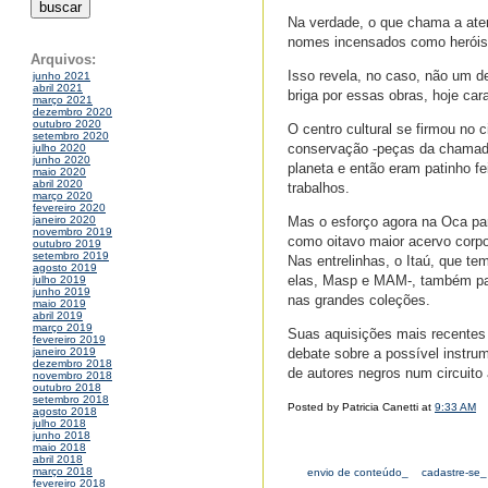
Na verdade, o que chama a aten
nomes incensados como heróis 
Arquivos:
Isso revela, no caso, não um 
junho 2021
abril 2021
briga por essas obras, hoje car
março 2021
dezembro 2020
outubro 2020
O centro cultural se firmou no c
setembro 2020
conservação -peças da chamada 
julho 2020
junho 2020
planeta e então eram patinho fe
maio 2020
abril 2020
trabalhos.
março 2020
fevereiro 2020
Mas o esforço agora na Oca par
janeiro 2020
novembro 2019
como oitavo maior acervo corpor
outubro 2019
setembro 2019
Nas entrelinhas, o Itaú, que tem
agosto 2019
elas, Masp e MAM-, também pare
julho 2019
junho 2019
nas grandes coleções.
maio 2019
abril 2019
março 2019
Suas aquisições mais recentes
fevereiro 2019
debate sobre a possível instru
janeiro 2019
dezembro 2018
de autores negros num circuito 
novembro 2018
outubro 2018
setembro 2018
Posted by Patricia Canetti at
9:33 AM
agosto 2018
julho 2018
junho 2018
maio 2018
abril 2018
março 2018
envio de conteúdo_
cadastre-se_
fevereiro 2018