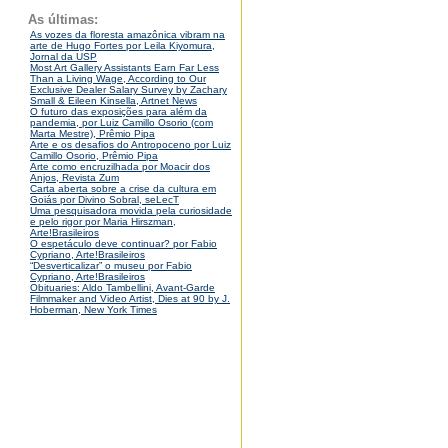
As últimas:
As vozes da floresta amazônica vibram na
arte de Hugo Fortes por Leila Kiyomura,
Jornal da USP
Most Art Gallery Assistants Earn Far Less
Than a Living Wage, According to Our
Exclusive Dealer Salary Survey by Zachary
Small & Eileen Kinsella, Artnet News
O futuro das exposições para além da
pandemia, por Luiz Camillo Osorio (com
Marta Mestre), Prêmio Pipa
Arte e os desafios do Antropoceno por Luiz
Camillo Osorio, Prêmio Pipa
Arte como encruzilhada por Moacir dos
Anjos, Revista Zum
Carta aberta sobre a crise da cultura em
Goiás por Divino Sobral, seLecT
Uma pesquisadora movida pela curiosidade
e pelo rigor por Maria Hirszman,
Arte!Brasileiros
O espetáculo deve continuar? por Fabio
Cypriano, Arte!Brasileiros
“Desverticalizar” o museu por Fabio
Cypriano, Arte!Brasileiros
Obituaries: Aldo Tambellini, Avant-Garde
Filmmaker and Video Artist, Dies at 90 by J.
Hoberman, New York Times