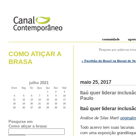
comunidade
agen
Pesquise por palavras e/ou
COMO ATIÇAR A
BRASA
« Pavilhão do Brasil na Bienal de V
maio 25, 2017
julho 2021
Dom
Seg
Ter
Qua
Qui
Sex
Sab
Itaú quer liderar inclus
1
2
3
4
5
6
7
8
9
10
Paulo
11
12
13
14
15
16
17
18
19
20
21
22
23
24
Itaú quer liderar inclu
25
26
27
28
29
30
31
Análise de Silas Martí
original
Pesquise em
Como atiçar a brasa:
Todo acervo tem suas lacunas. 
com uma exposição grandiloqu