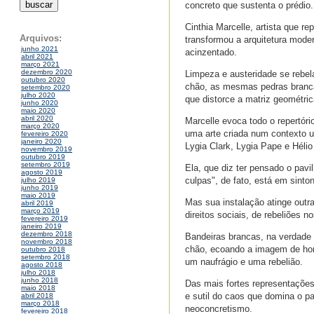
concreto que sustenta o prédio.
Cinthia Marcelle, artista que r
Arquivos:
transformou a arquitetura moder
junho 2021
acinzentado.
abril 2021
março 2021
dezembro 2020
Limpeza e austeridade se rebel
outubro 2020
chão, as mesmas pedras brancas
setembro 2020
julho 2020
que distorce a matriz geométric
junho 2020
maio 2020
abril 2020
Marcelle evoca todo o repertór
março 2020
uma arte criada num contexto ur
fevereiro 2020
janeiro 2020
Lygia Clark, Lygia Pape e Hélio
novembro 2019
outubro 2019
setembro 2019
Ela, que diz ter pensado o pav
agosto 2019
culpas", de fato, está em sinto
julho 2019
junho 2019
maio 2019
Mas sua instalação atinge outra
abril 2019
março 2019
direitos sociais, de rebeliões 
fevereiro 2019
janeiro 2019
dezembro 2018
Bandeiras brancas, na verdade t
novembro 2018
chão, ecoando a imagem de ho
outubro 2018
setembro 2018
um naufrágio e uma rebelião.
agosto 2018
julho 2018
junho 2018
Das mais fortes representações
maio 2018
e sutil do caos que domina o p
abril 2018
março 2018
neoconcretismo.
fevereiro 2018