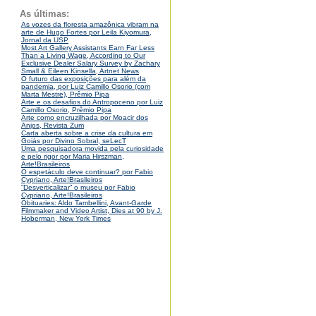
As últimas:
As vozes da floresta amazônica vibram na
arte de Hugo Fortes por Leila Kiyomura,
Jornal da USP
Most Art Gallery Assistants Earn Far Less
Than a Living Wage, According to Our
Exclusive Dealer Salary Survey by Zachary
Small & Eileen Kinsella, Artnet News
O futuro das exposições para além da
pandemia, por Luiz Camillo Osorio (com
Marta Mestre), Prêmio Pipa
Arte e os desafios do Antropoceno por Luiz
Camillo Osorio, Prêmio Pipa
Arte como encruzilhada por Moacir dos
Anjos, Revista Zum
Carta aberta sobre a crise da cultura em
Goiás por Divino Sobral, seLecT
Uma pesquisadora movida pela curiosidade
e pelo rigor por Maria Hirszman,
Arte!Brasileiros
O espetáculo deve continuar? por Fabio
Cypriano, Arte!Brasileiros
“Desverticalizar” o museu por Fabio
Cypriano, Arte!Brasileiros
Obituaries: Aldo Tambellini, Avant-Garde
Filmmaker and Video Artist, Dies at 90 by J.
Hoberman, New York Times