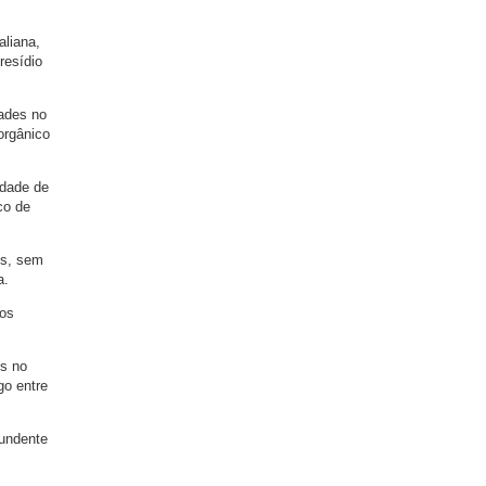
aliana,
resídio
rades no
orgânico
idade de
co de
is, sem
a.
aos
os no
o entre
tundente