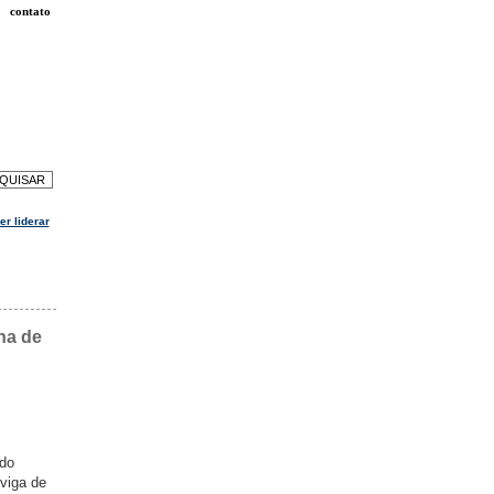
contato
er liderar
ha de
 do
 viga de