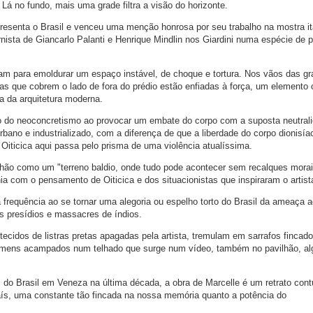
 Lá no fundo, mais uma grade filtra a visão do horizonte.
epresenta o Brasil e venceu uma menção honrosa por seu trabalho na mostra it
nista de Giancarlo Palanti e Henrique Mindlin nos Giardini numa espécie de p
am para emoldurar um espaço instável, de choque e tortura. Nos vãos das g
 que cobrem o lado de fora do prédio estão enfiadas à força, um elemento 
a da arquitetura moderna.
io do neoconcretismo ao provocar um embate do corpo com a suposta neutral
bano e industrializado, com a diferença de que a liberdade do corpo dionisía
 Oiticica aqui passa pelo prisma de uma violência atualíssima.
ilhão como um "terreno baldio, onde tudo pode acontecer sem recalques mora
nia com o pensamento de Oiticica e dos situacionistas que inspiraram o artist
 frequência ao se tornar uma alegoria ou espelho torto do Brasil da ameaça 
nos presídios e massacres de índios.
ecidos de listras pretas apagadas pela artista, tremulam em sarrafos fincad
mens acampados num telhado que surge num vídeo, também no pavilhão, alg
 do Brasil em Veneza na última década, a obra de Marcelle é um retrato con
aís, uma constante tão fincada na nossa memória quanto a potência do