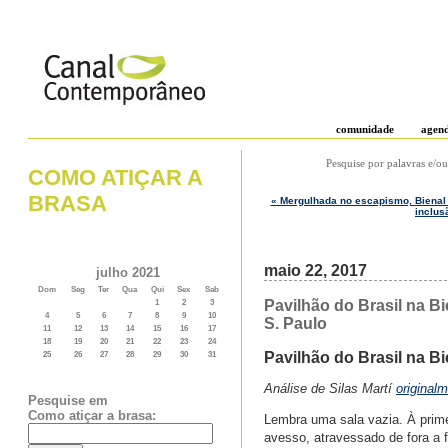
comunidade
agen
Pesquise por palavras e/ou
COMO ATIÇAR A
BRASA
« Mergulhada no escapismo, Bienal 
inclus
maio 22, 2017
julho 2021
Dom
Seg
Ter
Qua
Qui
Sex
Sab
Pavilhão do Brasil na B
1
2
3
4
5
6
7
8
9
10
S. Paulo
11
12
13
14
15
16
17
18
19
20
21
22
23
24
Pavilhão do Brasil na B
25
26
27
28
29
30
31
Análise de Silas Martí
original
Pesquise em
Como atiçar a brasa:
Lembra uma sala vazia. À primei
avesso, atravessado de fora a f