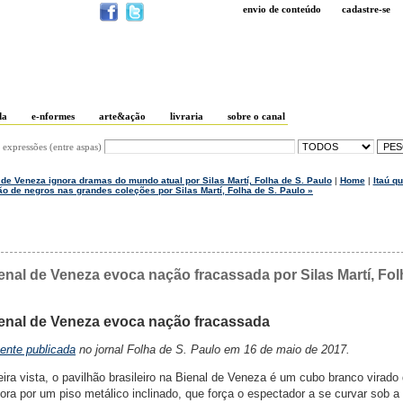
envio de conteúdo
cadastre-se
da
e-nformes
arte&ação
livraria
sobre o canal
 expressões (entre aspas)
de Veneza ignora dramas do mundo atual por Silas Martí, Folha de S. Paulo
|
Home
|
Itaú qu
ão de negros nas grandes coleções por Silas Martí, Folha de S. Paulo »
ienal de Veneza evoca nação fracassada por Silas Martí, Fol
ienal de Veneza evoca nação fracassada
mente publicada
no jornal Folha de S. Paulo em 16 de maio de 2017.
ra vista, o pavilhão brasileiro na Bienal de Veneza é um cubo branco virado
ora por um piso metálico inclinado, que força o espectador a se curvar sob a