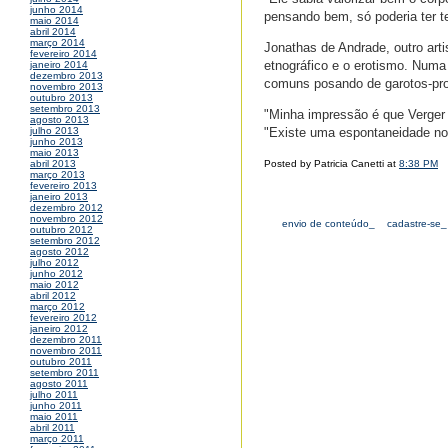
junho 2014
pensando bem, só poderia ter te
maio 2014
abril 2014
março 2014
Jonathas de Andrade, outro arti
fevereiro 2014
etnográfico e o erotismo. Numa
janeiro 2014
dezembro 2013
comuns posando de garotos-pr
novembro 2013
outubro 2013
setembro 2013
"Minha impressão é que Verger 
agosto 2013
"Existe uma espontaneidade no 
julho 2013
junho 2013
maio 2013
Posted by Patricia Canetti at
8:38 PM
abril 2013
março 2013
fevereiro 2013
janeiro 2013
dezembro 2012
novembro 2012
envio de conteúdo_
cadastre-se_
outubro 2012
setembro 2012
agosto 2012
julho 2012
junho 2012
maio 2012
abril 2012
março 2012
fevereiro 2012
janeiro 2012
dezembro 2011
novembro 2011
outubro 2011
setembro 2011
agosto 2011
julho 2011
junho 2011
maio 2011
abril 2011
março 2011