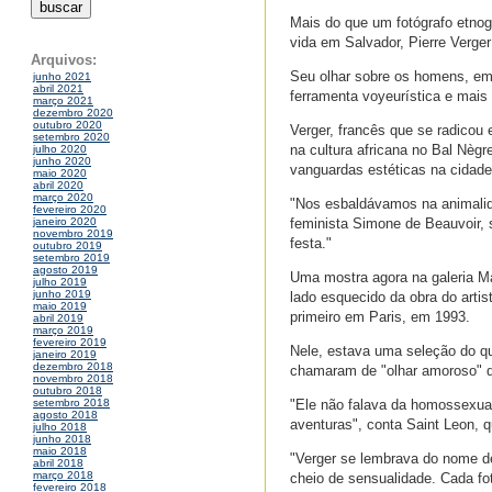
Mais do que um fotógrafo etnogr
vida em Salvador, Pierre Verge
Arquivos:
Seu olhar sobre os homens, em
junho 2021
abril 2021
ferramenta voyeurística e mais
março 2021
dezembro 2020
outubro 2020
Verger, francês que se radicou
setembro 2020
na cultura africana no Bal Nègr
julho 2020
junho 2020
vanguardas estéticas na cidade
maio 2020
abril 2020
março 2020
"Nos esbaldávamos na animalid
fevereiro 2020
feminista Simone de Beauvoir, 
janeiro 2020
novembro 2019
festa."
outubro 2019
setembro 2019
agosto 2019
Uma mostra agora na galeria M
julho 2019
junho 2019
lado esquecido da obra do artis
maio 2019
primeiro em Paris, em 1993.
abril 2019
março 2019
fevereiro 2019
Nele, estava uma seleção do qu
janeiro 2019
dezembro 2018
chamaram de "olhar amoroso" d
novembro 2018
outubro 2018
"Ele não falava da homossexua
setembro 2018
agosto 2018
aventuras", conta Saint Leon, qu
julho 2018
junho 2018
maio 2018
"Verger se lembrava do nome de
abril 2018
março 2018
cheio de sensualidade. Cada fo
fevereiro 2018