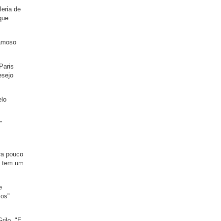
eria de
que
famoso
Paris
esejo
elo
"
ura pouco
le tem um
e
sos"
ilo. "E,