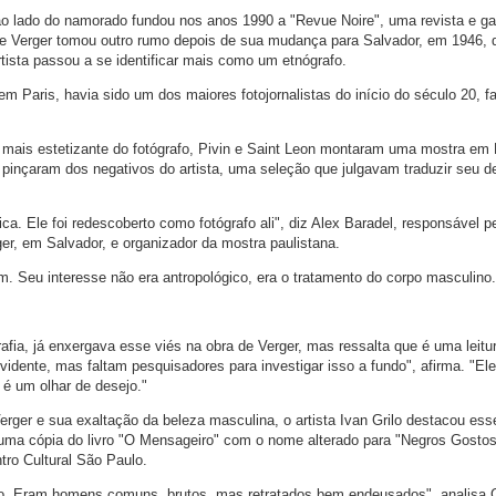
ao lado do namorado fundou nos anos 1990 a "Revue Noire", uma revista e gal
 de Verger tomou outro rumo depois de sua mudança para Salvador, em 1946, 
ista passou a se identificar mais como um etnógrafo.
em Paris, havia sido um dos maiores fotojornalistas do início do século 20, 
ar mais estetizante do fotógrafo, Pivin e Saint Leon montaram uma mostra em 
inçaram dos negativos do artista, uma seleção que julgavam traduzir seu d
ca. Ele foi redescoberto como fotógrafo ali", diz Alex Baradel, responsável p
er, em Salvador, e organizador da mostra paulistana.
 Seu interesse não era antropológico, era o tratamento do corpo masculino.
grafia, já enxergava esse viés na obra de Verger, mas ressalta que é uma leit
evidente, mas faltam pesquisadores para investigar isso a fundo", afirma. "E
 é um olhar de desejo."
rger e sua exaltação da beleza masculina, o artista Ivan Grilo destacou ess
 uma cópia do livro "O Mensageiro" com o nome alterado para "Negros Gosto
ro Cultural São Paulo.
po. Eram homens comuns, brutos, mas retratados bem endeusados", analisa Gr