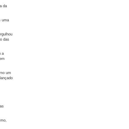
ma da
os uma
ergulhou
ro das
u a
 em
como um
 lançado
nas
imo,