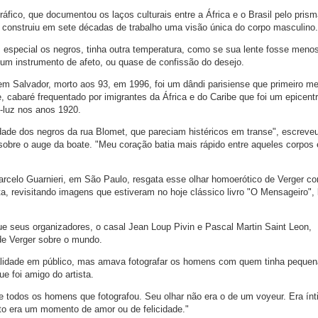
áfico, que documentou os laços culturais entre a África e o Brasil pelo pris
r construiu em sete décadas de trabalho uma visão única do corpo masculino.
 especial os negros, tinha outra temperatura, como se sua lente fosse men
 um instrumento de afeto, ou quase de confissão do desejo.
 em Salvador, morto aos 93, em 1996, foi um dândi parisiense que primeiro m
e, cabaré frequentado por imigrantes da África e do Caribe que foi um epicent
-luz nos anos 1920.
ade dos negros da rua Blomet, que pareciam histéricos em transe", escreve
sobre o auge da boate. "Meu coração batia mais rápido entre aqueles corpos
arcelo Guarnieri, em São Paulo, resgata esse olhar homoerótico de Verger 
ta, revisitando imagens que estiveram no hoje clássico livro "O Mensageiro",
e seus organizadores, o casal Jean Loup Pivin e Pascal Martin Saint Leon,
e Verger sobre o mundo.
lidade em público, mas amava fotografar os homens com quem tinha peque
e foi amigo do artista.
 todos os homens que fotografou. Seu olhar não era o de um voyeur. Era ínt
to era um momento de amor ou de felicidade."