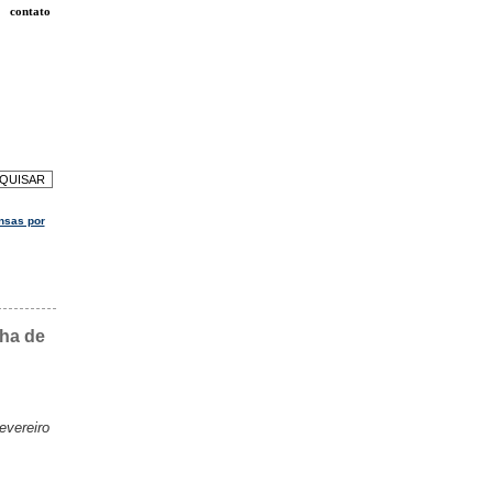
contato
nsas por
lha de
evereiro