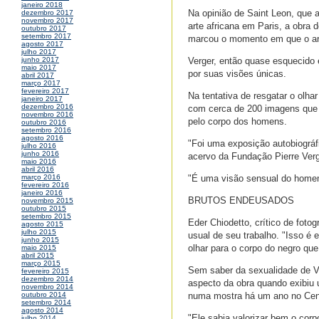
janeiro 2018
Na opinião de Saint Leon, que 
dezembro 2017
novembro 2017
arte africana em Paris, a obra
outubro 2017
setembro 2017
marcou o momento em que o art
agosto 2017
julho 2017
Verger, então quase esquecido 
junho 2017
maio 2017
por suas visões únicas.
abril 2017
março 2017
fevereiro 2017
Na tentativa de resgatar o olh
janeiro 2017
dezembro 2016
com cerca de 200 imagens que p
novembro 2016
pelo corpo dos homens.
outubro 2016
setembro 2016
agosto 2016
"Foi uma exposição autobiográfi
julho 2016
junho 2016
acervo da Fundação Pierre Verg
maio 2016
abril 2016
"É uma visão sensual do homem.
março 2016
fevereiro 2016
janeiro 2016
BRUTOS ENDEUSADOS
novembro 2015
outubro 2015
setembro 2015
Eder Chiodetto, crítico de foto
agosto 2015
julho 2015
usual de seu trabalho. "Isso é 
junho 2015
olhar para o corpo do negro que
maio 2015
abril 2015
março 2015
Sem saber da sexualidade de Ve
fevereiro 2015
dezembro 2014
aspecto da obra quando exibiu
novembro 2014
numa mostra há um ano no Cent
outubro 2014
setembro 2014
agosto 2014
"Ele sabia valorizar bem o cor
julho 2014