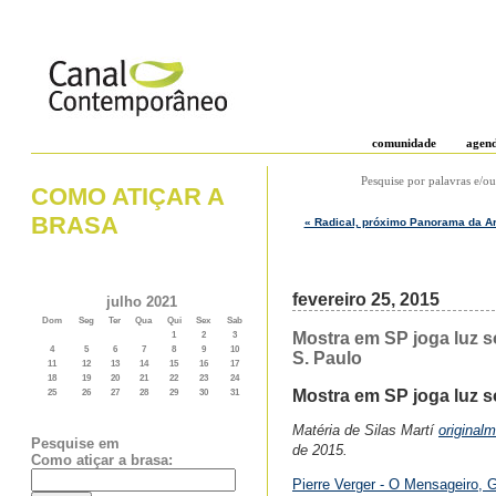
comunidade
agen
Pesquise por palavras e/ou
COMO ATIÇAR A
BRASA
« Radical, próximo Panorama da Arte
fevereiro 25, 2015
julho 2021
Dom
Seg
Ter
Qua
Qui
Sex
Sab
Mostra em SP joga luz so
1
2
3
4
5
6
7
8
9
10
S. Paulo
11
12
13
14
15
16
17
18
19
20
21
22
23
24
Mostra em SP joga luz s
25
26
27
28
29
30
31
Matéria de Silas Martí
original
Pesquise em
de 2015.
Como atiçar a brasa:
Pierre Verger - O Mensageiro, 