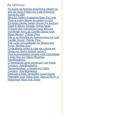
As últimas:
As vozes da floresta amazônica vibram na
arte de Hugo Fortes por Leila Kiyomura,
Jornal da USP
Most Art Gallery Assistants Earn Far Less
Than a Living Wage, According to Our
Exclusive Dealer Salary Survey by Zachary
Small & Eileen Kinsella, Artnet News
O futuro das exposições para além da
pandemia, por Luiz Camillo Osorio (com
Marta Mestre), Prêmio Pipa
Arte e os desafios do Antropoceno por Luiz
Camillo Osorio, Prêmio Pipa
Arte como encruzilhada por Moacir dos
Anjos, Revista Zum
Carta aberta sobre a crise da cultura em
Goiás por Divino Sobral, seLecT
Uma pesquisadora movida pela curiosidade
e pelo rigor por Maria Hirszman,
Arte!Brasileiros
O espetáculo deve continuar? por Fabio
Cypriano, Arte!Brasileiros
“Desverticalizar” o museu por Fabio
Cypriano, Arte!Brasileiros
Obituaries: Aldo Tambellini, Avant-Garde
Filmmaker and Video Artist, Dies at 90 by J.
Hoberman, New York Times