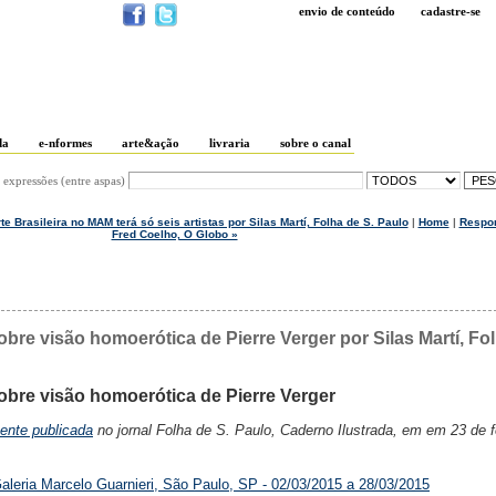
envio de conteúdo
cadastre-se
da
e-nformes
arte&ação
livraria
sobre o canal
 expressões (entre aspas)
 Brasileira no MAM terá só seis artistas por Silas Martí, Folha de S. Paulo
|
Home
|
Respo
Fred Coelho, O Globo »
bre visão homoerótica de Pierre Verger por Silas Martí, Fo
obre visão homoerótica de Pierre Verger
mente publicada
no jornal Folha de S. Paulo, Caderno Ilustrada, em em 23 de f
Galeria Marcelo Guarnieri, São Paulo, SP - 02/03/2015 a 28/03/2015