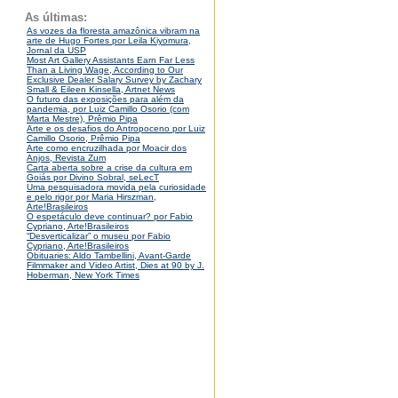
As últimas:
As vozes da floresta amazônica vibram na
arte de Hugo Fortes por Leila Kiyomura,
Jornal da USP
Most Art Gallery Assistants Earn Far Less
Than a Living Wage, According to Our
Exclusive Dealer Salary Survey by Zachary
Small & Eileen Kinsella, Artnet News
O futuro das exposições para além da
pandemia, por Luiz Camillo Osorio (com
Marta Mestre), Prêmio Pipa
Arte e os desafios do Antropoceno por Luiz
Camillo Osorio, Prêmio Pipa
Arte como encruzilhada por Moacir dos
Anjos, Revista Zum
Carta aberta sobre a crise da cultura em
Goiás por Divino Sobral, seLecT
Uma pesquisadora movida pela curiosidade
e pelo rigor por Maria Hirszman,
Arte!Brasileiros
O espetáculo deve continuar? por Fabio
Cypriano, Arte!Brasileiros
“Desverticalizar” o museu por Fabio
Cypriano, Arte!Brasileiros
Obituaries: Aldo Tambellini, Avant-Garde
Filmmaker and Video Artist, Dies at 90 by J.
Hoberman, New York Times