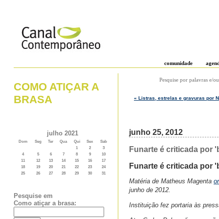
comunidade
agen
Pesquise por palavras e/ou
COMO ATIÇAR A
BRASA
« Listras, estrelas e gravuras por N
junho 25, 2012
julho 2021
Dom
Seg
Ter
Qua
Qui
Sex
Sab
Funarte é criticada por 
1
2
3
4
5
6
7
8
9
10
11
12
13
14
15
16
17
Funarte é criticada por 'b
18
19
20
21
22
23
24
25
26
27
28
29
30
31
Matéria de Matheus Magenta
o
junho de 2012.
Pesquise em
Como atiçar a brasa:
Instituição fez portaria às pre