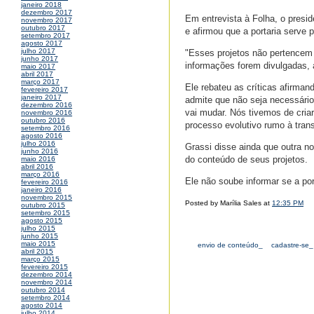
janeiro 2018
dezembro 2017
Em entrevista à Folha, o presi
novembro 2017
outubro 2017
e afirmou que a portaria serve 
setembro 2017
agosto 2017
julho 2017
"Esses projetos não pertencem à
junho 2017
informações forem divulgadas, 
maio 2017
abril 2017
março 2017
Ele rebateu as críticas afirman
fevereiro 2017
janeiro 2017
admite que não seja necessário
dezembro 2016
vai mudar. Nós tivemos de cria
novembro 2016
outubro 2016
processo evolutivo rumo à tran
setembro 2016
agosto 2016
julho 2016
Grassi disse ainda que outra n
junho 2016
do conteúdo de seus projetos.
maio 2016
abril 2016
março 2016
Ele não soube informar se a port
fevereiro 2016
janeiro 2016
novembro 2015
Posted by Marília Sales at
12:35 PM
outubro 2015
setembro 2015
agosto 2015
julho 2015
junho 2015
maio 2015
envio de conteúdo_
cadastre-se_
abril 2015
março 2015
fevereiro 2015
dezembro 2014
novembro 2014
outubro 2014
setembro 2014
agosto 2014
julho 2014