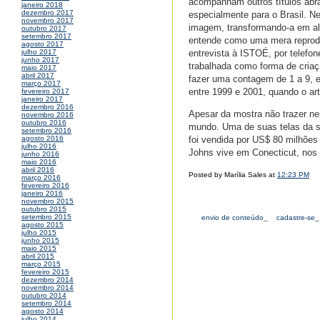
acompanham outros títulos abra
janeiro 2018
dezembro 2017
especialmente para o Brasil. N
novembro 2017
imagem, transformando-a em alg
outubro 2017
setembro 2017
entende como uma mera reprodu
agosto 2017
entrevista à ISTOÉ, por telefon
julho 2017
junho 2017
trabalhada como forma de criaç
maio 2017
abril 2017
fazer uma contagem de 1 a 9, e
março 2017
entre 1999 e 2001, quando o art
fevereiro 2017
janeiro 2017
dezembro 2016
Apesar da mostra não trazer ne
novembro 2016
outubro 2016
mundo. Uma de suas telas da s
setembro 2016
foi vendida por US$ 80 milhões
agosto 2016
julho 2016
Johns vive em Conecticut, nos
junho 2016
maio 2016
abril 2016
Posted by Marília Sales at
12:23 PM
março 2016
fevereiro 2016
janeiro 2016
novembro 2015
outubro 2015
setembro 2015
envio de conteúdo_
cadastre-se_
agosto 2015
julho 2015
junho 2015
maio 2015
abril 2015
março 2015
fevereiro 2015
dezembro 2014
novembro 2014
outubro 2014
setembro 2014
agosto 2014
julho 2014