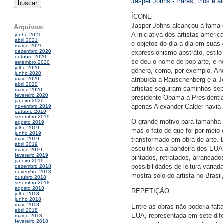
Jasper Johns - Pares, trios e á
ÍCONE
Jasper Johns alcançou a fama c
Arquivos:
A iniciativa dos artistas ameri
junho 2021
abril 2021
e objetos do dia a dia em suas
março 2021
dezembro 2020
expressionismo abstrato, estilo
outubro 2020
se deu o nome de pop arte, e n
setembro 2020
julho 2020
gênero, como, por exemplo, And
junho 2020
atribuída a Rauschenberg e a J
maio 2020
abril 2020
artistas seguiram caminhos se
março 2020
fevereiro 2020
presidente Obama a Presidentia
janeiro 2020
apenas Alexander Calder havi
novembro 2019
outubro 2019
setembro 2019
O grande motivo para tamanha h
agosto 2019
julho 2019
mas o fato de que foi por mei
junho 2019
transformado em obra de arte. D
maio 2019
abril 2019
escultórica a bandeira dos EUA
março 2019
fevereiro 2019
pintados, retratados, arrancad
janeiro 2019
possibilidades de leitura varia
dezembro 2018
novembro 2018
mostra solo do artista no Brasi
outubro 2018
setembro 2018
agosto 2018
REPETIÇÃO
julho 2018
junho 2018
maio 2018
Entre as obras não poderia falt
abril 2018
EUA, representada em sete dife
março 2018
fevereiro 2018