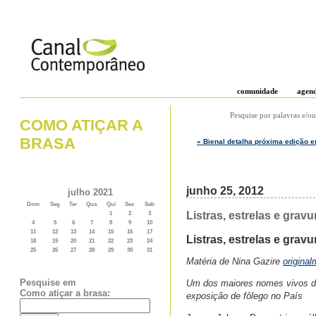
comunidade
agen
Pesquise por palavras e/ou
COMO ATIÇAR A
BRASA
« Bienal detalha próxima edição e
junho 25, 2012
julho 2021
Dom
Seg
Ter
Qua
Qui
Sex
Sab
Listras, estrelas e gravu
1
2
3
4
5
6
7
8
9
10
11
12
13
14
15
16
17
Listras, estrelas e gravu
18
19
20
21
22
23
24
25
26
27
28
29
30
31
Matéria de Nina Gazire
origina
Pesquise em
Um dos maiores nomes vivos da 
Como atiçar a brasa:
exposição de fôlego no País