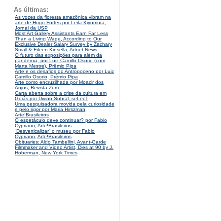
As últimas:
As vozes da floresta amazônica vibram na
arte de Hugo Fortes por Leila Kiyomura,
Jornal da USP
Most Art Gallery Assistants Earn Far Less
Than a Living Wage, According to Our
Exclusive Dealer Salary Survey by Zachary
Small & Eileen Kinsella, Artnet News
O futuro das exposições para além da
pandemia, por Luiz Camillo Osorio (com
Marta Mestre), Prêmio Pipa
Arte e os desafios do Antropoceno por Luiz
Camillo Osorio, Prêmio Pipa
Arte como encruzilhada por Moacir dos
Anjos, Revista Zum
Carta aberta sobre a crise da cultura em
Goiás por Divino Sobral, seLecT
Uma pesquisadora movida pela curiosidade
e pelo rigor por Maria Hirszman,
Arte!Brasileiros
O espetáculo deve continuar? por Fabio
Cypriano, Arte!Brasileiros
“Desverticalizar” o museu por Fabio
Cypriano, Arte!Brasileiros
Obituaries: Aldo Tambellini, Avant-Garde
Filmmaker and Video Artist, Dies at 90 by J.
Hoberman, New York Times