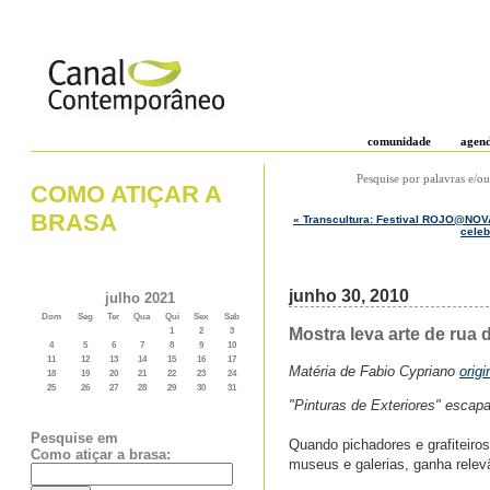
comunidade
agen
Pesquise por palavras e/ou
COMO ATIÇAR A
BRASA
« Transcultura: Festival ROJO@NOVA 
celeb
junho 30, 2010
julho 2021
Dom
Seg
Ter
Qua
Qui
Sex
Sab
Mostra leva arte de rua
1
2
3
4
5
6
7
8
9
10
11
12
13
14
15
16
17
Matéria de Fabio Cypriano
orig
18
19
20
21
22
23
24
25
26
27
28
29
30
31
"Pinturas de Exteriores" escapa
Pesquise em
Quando pichadores e grafiteiro
Como atiçar a brasa:
museus e galerias, ganha relevâ