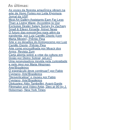
As últimas:
As vozes da floresta amazônica vibram na
arte de Hugo Fortes por Leila Kiyomura,
Jornal da USP
Most Art Gallery Assistants Earn Far Less
Than a Living Wage, According to Our
Exclusive Dealer Salary Survey by Zachary
Small & Eileen Kinsella, Artnet News
O futuro das exposições para além da
pandemia, por Luiz Camillo Osorio (com
Marta Mestre), Prêmio Pipa
Arte e os desafios do Antropoceno por Luiz
Camillo Osorio, Prêmio Pipa
Arte como encruzilhada por Moacir dos
Anjos, Revista Zum
Carta aberta sobre a crise da cultura em
Goiás por Divino Sobral, seLecT
Uma pesquisadora movida pela curiosidade
e pelo rigor por Maria Hirszman,
Arte!Brasileiros
O espetáculo deve continuar? por Fabio
Cypriano, Arte!Brasileiros
“Desverticalizar” o museu por Fabio
Cypriano, Arte!Brasileiros
Obituaries: Aldo Tambellini, Avant-Garde
Filmmaker and Video Artist, Dies at 90 by J.
Hoberman, New York Times