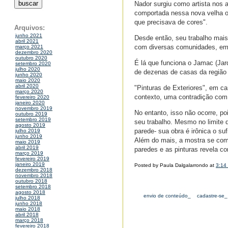
Nador surgiu como artista nos 
comportada nessa nova velha o
que precisava de cores".
Arquivos:
junho 2021
Desde então, seu trabalho mais
abril 2021
com diversas comunidades, em 
março 2021
dezembro 2020
outubro 2020
É lá que funciona o Jamac (Jar
setembro 2020
julho 2020
de dezenas de casas da região 
junho 2020
maio 2020
abril 2020
"Pinturas de Exteriores", em c
março 2020
contexto, uma contradição com 
fevereiro 2020
janeiro 2020
novembro 2019
No entanto, isso não ocorre, po
outubro 2019
setembro 2019
seu trabalho. Mesmo no limite
agosto 2019
parede- sua obra é irônica o suf
julho 2019
junho 2019
Além do mais, a mostra se comp
maio 2019
abril 2019
paredes e as pinturas revela c
março 2019
fevereiro 2019
janeiro 2019
Posted by Paula Dalgalarrondo at
3:14
dezembro 2018
novembro 2018
outubro 2018
setembro 2018
agosto 2018
envio de conteúdo_
cadastre-se_
julho 2018
junho 2018
maio 2018
abril 2018
março 2018
fevereiro 2018