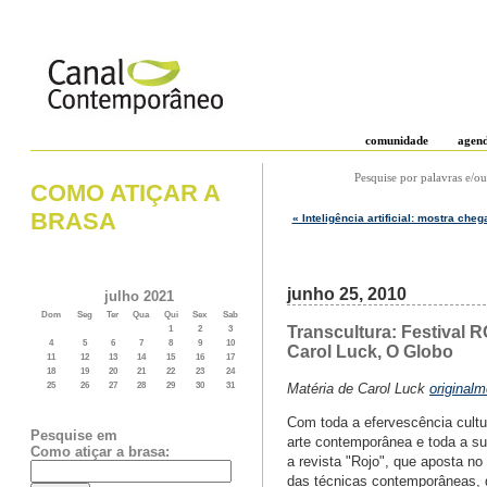
comunidade
agen
Pesquise por palavras e/ou
COMO ATIÇAR A
BRASA
« Inteligência artificial: mostra che
junho 25, 2010
julho 2021
Dom
Seg
Ter
Qua
Qui
Sex
Sab
Transcultura: Festival 
1
2
3
4
5
6
7
8
9
10
Carol Luck, O Globo
11
12
13
14
15
16
17
18
19
20
21
22
23
24
Matéria de Carol Luck
original
25
26
27
28
29
30
31
Com toda a efervescência cultu
Pesquise em
arte contemporânea e toda a s
Como atiçar a brasa:
a revista "Rojo", que aposta 
das técnicas contemporâneas, 