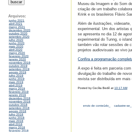
Museu da Imagem e do Som de Sã
criação de um trabalho colabor
Krink e os brasileiros Flávio S
Arquivos:
junho 2021
Além de ilustrações, videoart
abril 2021
março 2021
experimental. Um dos artistas 
dezembro 2020
se apresenta no dia 12 de agos
outubro 2020
setembro 2020
experimental do Tunng, o islan
julho 2020
junho 2020
também vão rolar sessões de c
maio 2020
projetos audiovisuais ao vivo 
abril 2020
março 2020
fevereiro 2020
Confira a programação complet
janeiro 2020
novembro 2019
outubro 2019
A expo é feita em parceria com
setembro 2019
agosto 2019
divulgação do trabalho de novos
julho 2019
revista ser distribuída em mai
junho 2019
maio 2019
abril 2019
Posted by Cecília Bedê at
10:17 AM
março 2019
fevereiro 2019
janeiro 2019
dezembro 2018
novembro 2018
outubro 2018
envio de conteúdo_
cadastre-se_
setembro 2018
agosto 2018
julho 2018
junho 2018
maio 2018
abril 2018
março 2018
fevereiro 2018