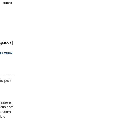
contato
r ao museu
is por
rasse a
ceria com
 abusam
do o