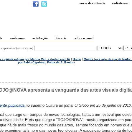
envio de conteúdo
cadastre-se
da
e-nformes
arte&ação
livraria
sobre o canal
 expressões (entre aspas)
ga à quinta edição por Marina Vaz, estadao.com.br
|
Home
|
Mostra leva arte de rua de Nado
por Fabio Cypriano, Folha de S. Paulo »
ROJO@NOVA apresenta a vanguarda das artes visuais digita
mente publicada
no caderno Cultura do jornal O Globo em 25 de junho de 2010.
ral que surge em tempos de novas tecnologias, faltava um festival que celeb
ua diversidade. E eis que surge a "ROJO®NOVA", mostra organizada em par
no que há de mais fresco no mundo das artes, sempre focando em nomes que
do experimentalismo e das novas tecnologias. A exposição toma conta de to