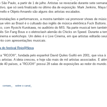
o Paulo, a partir de 1 de julho. Artistas se revezarão durante sete seman
ativo, que só será finalizado no último dia de exposição. Mark Jenkins, Maya
amello e Objeto Amarelo são alguns dos artistas escalados.
e, instalações e performances, a mostra também vai promover shows de músic
que vêm ao Brasil é o cultuado duo inglês de música eletrônica Fuck Buttons.
to, com Ryoichi Kurokawa, no auditório do MIS. Na parte musical tem também
dês Sin Fang Bous e o eletroclash alemão do Chicks on Speed. Durante a te
inema e workshops. Um deles é o Live Cinema, em que artistas editarão seu
junto com apresentações musicais.
a do festival Rojo@Nova
 a "ROJO®", fundada pelo espanhol David Quiles Guilló em 2001, que visa à
 artistas. A ideia cresceu, e hoje são mais de mil artistas associados. E alé
s de 40 países, a "ROJO®" possui 28 salas de exposições ao redor do mundo.
contato_
sobre o canal_