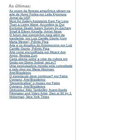
As últimas:
As vozes da floresta amazônica vibram na
arte de Hugo Fortes por Leila Kiyomura,
Jornal da USP
Most Art Gallery Assistants Earn Far Less
Than a Living Wage, According to Our
Exclusive Dealer Salary Survey by Zachary
Small & Eileen Kinsella, Artnet News
O futuro das exposições para além da
pandemia, por Luiz Camillo Osorio (com
Marta Mestre), Prêmio Pipa
Arte e os desafios do Antropoceno por Luiz
Camillo Osorio, Prêmio Pipa
Arte como encruzilhada por Moacir dos
Anjos, Revista Zum
Carta aberta sobre a crise da cultura em
Goiás por Divino Sobral, seLecT
Uma pesquisadora movida pela curiosidade
e pelo rigor por Maria Hirszman,
Arte!Brasileiros
O espetáculo deve continuar? por Fabio
Cypriano, Arte!Brasileiros
“Desverticalizar” o museu por Fabio
Cypriano, Arte!Brasileiros
Obituaries: Aldo Tambellini, Avant-Garde
Filmmaker and Video Artist, Dies at 90 by J.
Hoberman, New York Times