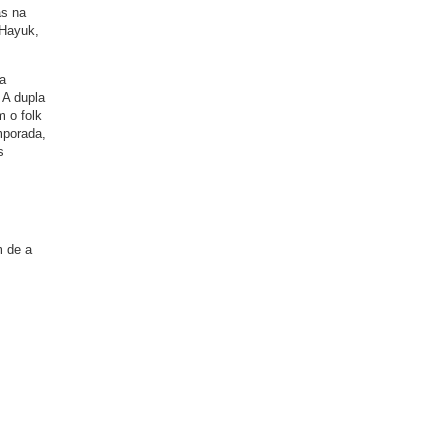
as na
 Hayuk,
a
 A dupla
 o folk
mporada,
s
m de a