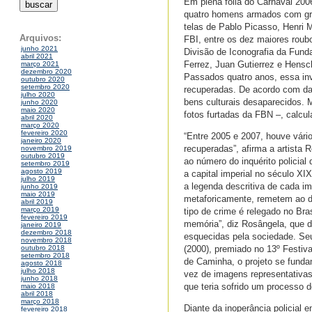
Em plena folia do Carnaval 2006
quatro homens armados com gra
telas de Pablo Picasso, Henri 
Arquivos:
FBI, entre os dez maiores roub
junho 2021
Divisão de Iconografia da Fund
abril 2021
Ferrez, Juan Gutierrez e Hens
março 2021
dezembro 2020
Passados quatro anos, essa inv
outubro 2020
setembro 2020
recuperadas. De acordo com dado
julho 2020
bens culturais desaparecidos.
junho 2020
maio 2020
fotos furtadas da FBN –, calc
abril 2020
março 2020
fevereiro 2020
“Entre 2005 e 2007, houve vári
janeiro 2020
recuperadas”, afirma a artista 
novembro 2019
outubro 2019
ao número do inquérito policia
setembro 2019
agosto 2019
a capital imperial no século XI
julho 2019
a legenda descritiva de cada i
junho 2019
maio 2019
metaforicamente, remetem ao d
abril 2019
março 2019
tipo de crime é relegado no Bra
fevereiro 2019
memória”, diz Rosângela, que 
janeiro 2019
dezembro 2018
esquecidas pela sociedade. Seu
novembro 2018
(2000), premiado no 13º Festiva
outubro 2018
setembro 2018
de Caminha, o projeto se fund
agosto 2018
julho 2018
vez de imagens representativa
junho 2018
que teria sofrido um processo 
maio 2018
abril 2018
março 2018
Diante da inoperância policial 
fevereiro 2018