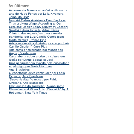
As últimas:
As vozes da floresta amazônica vibram na
arte de Hugo Fortes por Leila Kiyomura,
Jornal da USP
Most Art Gallery Assistants Earn Far Less
Than a Living Wage, According to Our
Exclusive Dealer Salary Survey by Zachary
Small & Eileen Kinsella, Artnet News
O futuro das exposições para além da
pandemia, por Luiz Camillo Osorio (com
Marta Mestre), Prêmio Pipa
Arte e os desafios do Antropoceno por Luiz
Camillo Osorio, Prêmio Pipa
Arte como encruzilhada por Moacir dos
Anjos, Revista Zum
Carta aberta sobre a crise da cultura em
Goiás por Divino Sobral, seLecT
Uma pesquisadora movida pela curiosidade
e pelo rigor por Maria Hirszman,
Arte!Brasileiros
O espetáculo deve continuar? por Fabio
Cypriano, Arte!Brasileiros
“Desverticalizar” o museu por Fabio
Cypriano, Arte!Brasileiros
Obituaries: Aldo Tambellini, Avant-Garde
Filmmaker and Video Artist, Dies at 90 by J.
Hoberman, New York Times