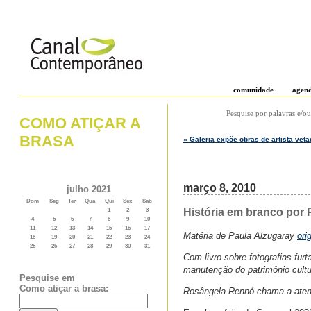
comunidade
agen
Pesquise por palavras e/ou
COMO ATIÇAR A
BRASA
« Galeria expõe obras de artista veta
março 8, 2010
julho 2021
Dom
Seg
Ter
Qua
Qui
Sex
Sab
História em branco por P
1
2
3
4
5
6
7
8
9
10
11
12
13
14
15
16
17
Matéria de Paula Alzugaray
ori
18
19
20
21
22
23
24
25
26
27
28
29
30
31
Com livro sobre fotografias fur
manutenção do patrimônio cultu
Pesquise em
Como atiçar a brasa:
Rosângela Rennó chama a atenç