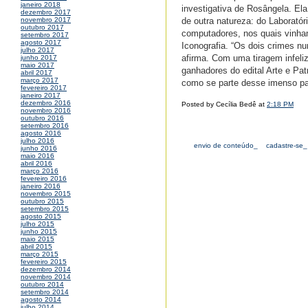
janeiro 2018
investigativa de Rosângela. Ela
dezembro 2017
de outra natureza: do Laboratór
novembro 2017
outubro 2017
computadores, nos quais vinham
setembro 2017
agosto 2017
Iconografia. “Os dois crimes n
julho 2017
afirma. Com uma tiragem infeliz
junho 2017
maio 2017
ganhadores do edital Arte e Pat
abril 2017
março 2017
como se parte desse imenso pat
fevereiro 2017
janeiro 2017
dezembro 2016
Posted by Cecília Bedê at
2:18 PM
novembro 2016
outubro 2016
setembro 2016
agosto 2016
julho 2016
envio de conteúdo_
cadastre-se_
junho 2016
maio 2016
abril 2016
março 2016
fevereiro 2016
janeiro 2016
novembro 2015
outubro 2015
setembro 2015
agosto 2015
julho 2015
junho 2015
maio 2015
abril 2015
março 2015
fevereiro 2015
dezembro 2014
novembro 2014
outubro 2014
setembro 2014
agosto 2014
julho 2014