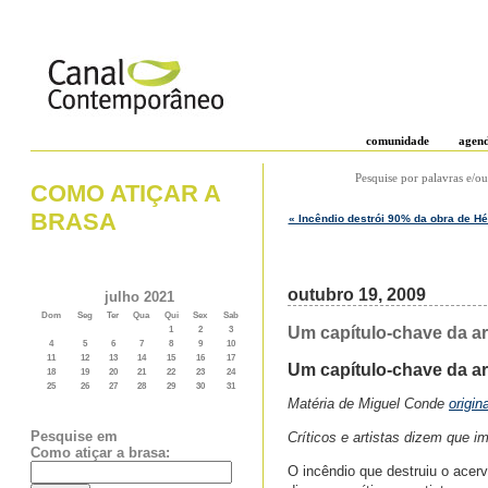
comunidade
agen
Pesquise por palavras e/ou
COMO ATIÇAR A
BRASA
« Incêndio destrói 90% da obra de Hé
outubro 19, 2009
julho 2021
Dom
Seg
Ter
Qua
Qui
Sex
Sab
Um capítulo-chave da ar
1
2
3
4
5
6
7
8
9
10
11
12
13
14
15
16
17
Um capítulo-chave da ar
18
19
20
21
22
23
24
25
26
27
28
29
30
31
Matéria de Miguel Conde
origin
Pesquise em
Críticos e artistas dizem que im
Como atiçar a brasa:
O incêndio que destruiu o acer