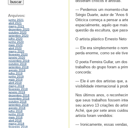
disseram críticos e artistas.
— Perdemos um momento-chave d
Sérgio Duarte, autor de “Anos 6
Arquivos:
Oiticica começa a pensar a ar
junho 2021
abril 2021
espacialmente, aquilo que mais
março 2021
dezembro 2020
questão da escultura, que pass
outubro 2020
setembro 2020
O artista plástico Ernesto Neto 
julho 2020
junho 2020
maio 2020
— Ele era simplesmente o nome 
abril 2020
março 2020
perda enorme, como se ele tiv
fevereiro 2020
janeiro 2020
novembro 2019
O poeta Ferreira Gullar, um dos
outubro 2019
trabalhos do grupo foram a prime
setembro 2019
agosto 2019
concorda:
julho 2019
junho 2019
maio 2019
— Ele é um dos artistas que, a
abril 2019
visibilidade internacional à prod
março 2019
fevereiro 2019
janeiro 2019
Nos últimos anos, o reconhecime
dezembro 2018
novembro 2018
que seus trabalhos fossem int
outubro 2018
seu acervo 13 criações do arti
setembro 2018
agosto 2018
Aché, que por sete anos cuidou
julho 2018
junho 2018
artista foram vendidos:
maio 2018
abril 2018
março 2018
— Ironicamente, essas vendas, q
fevereiro 2018