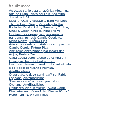
As últimas:
As vozes da floresta amazônica vibram na
arte de Hugo Fortes por Leila Kiyomura,
Jornal da USP
Most Art Gallery Assistants Earn Far Less
Than a Living Wage, According to Our
Exclusive Dealer Salary Survey by Zachary
Small & Eileen Kinsella, Artnet News
O futuro das exposições para além da
pandemia, por Luiz Camillo Osorio (com
Marta Mestre), Prêmio Pipa
Arte e os desafios do Antropoceno por Luiz
Camillo Osorio, Prêmio Pipa
Arte como encruzilhada por Moacir dos
Anjos, Revista Zum
Carta aberta sobre a crise da cultura em
Goiás por Divino Sobral, seLecT
Uma pesquisadora movida pela curiosidade
e pelo rigor por Maria Hirszman,
Arte!Brasileiros
O espetáculo deve continuar? por Fabio
Cypriano, Arte!Brasileiros
“Desverticalizar” o museu por Fabio
Cypriano, Arte!Brasileiros
Obituaries: Aldo Tambellini, Avant-Garde
Filmmaker and Video Artist, Dies at 90 by J.
Hoberman, New York Times