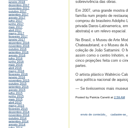
sobrevivência das obras.
janeiro 2018
dezembro 2017
novembro 2017
Em 2007, uma grande mostra de 
outubro 2017
setembro 2017
família num projeto de restaur
agosto 2017
comprou do brasileiro Adolpho L
julho 2017
junho 2017
privada Daros-Latinamerica, em
maio 2017
abril 2017
abstrata) e um relevo espacial.
março 2017
fevereiro 2017
No Brasil, o Museu de Arte Mo
janeiro 2017
dezembro 2016
Chateaubriand, e o Museu de A
novembro 2016
outubro 2016
coleção de João Sattamini. O M
setembro 2016
assim como o centro Inhotim, 
agosto 2016
julho 2016
cinco projeções feita com o cin
junho 2016
maio 2016
partes.
abril 2016
março 2016
O artista plástico Waltércio Cal
fevereiro 2016
janeiro 2016
uma política nacional de aquisi
novembro 2015
outubro 2015
setembro 2015
— Se tivéssemos mais museus c
agosto 2015
julho 2015
junho 2015
Posted by Patricia Canetti at
2:59 AM
maio 2015
abril 2015
março 2015
fevereiro 2015
dezembro 2014
envio de conteúdo_
cadastre-se_
novembro 2014
outubro 2014
setembro 2014
agosto 2014
julho 2014