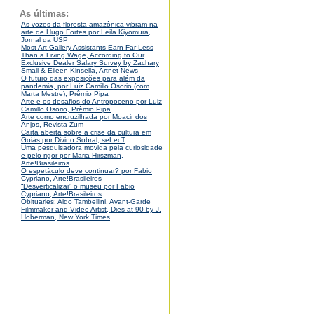
As últimas:
As vozes da floresta amazônica vibram na
arte de Hugo Fortes por Leila Kiyomura,
Jornal da USP
Most Art Gallery Assistants Earn Far Less
Than a Living Wage, According to Our
Exclusive Dealer Salary Survey by Zachary
Small & Eileen Kinsella, Artnet News
O futuro das exposições para além da
pandemia, por Luiz Camillo Osorio (com
Marta Mestre), Prêmio Pipa
Arte e os desafios do Antropoceno por Luiz
Camillo Osorio, Prêmio Pipa
Arte como encruzilhada por Moacir dos
Anjos, Revista Zum
Carta aberta sobre a crise da cultura em
Goiás por Divino Sobral, seLecT
Uma pesquisadora movida pela curiosidade
e pelo rigor por Maria Hirszman,
Arte!Brasileiros
O espetáculo deve continuar? por Fabio
Cypriano, Arte!Brasileiros
“Desverticalizar” o museu por Fabio
Cypriano, Arte!Brasileiros
Obituaries: Aldo Tambellini, Avant-Garde
Filmmaker and Video Artist, Dies at 90 by J.
Hoberman, New York Times