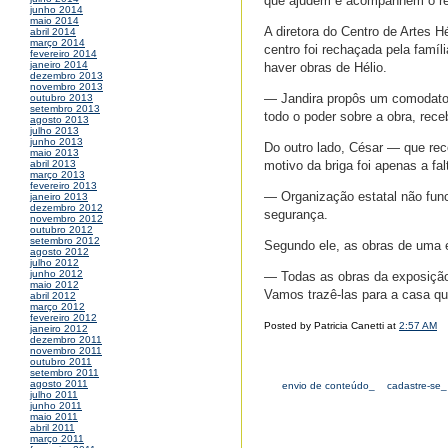
que ajudem e acompanhem o res
junho 2014
maio 2014
A diretora do Centro de Artes H
abril 2014
março 2014
centro foi rechaçada pela famí
fevereiro 2014
janeiro 2014
haver obras de Hélio.
dezembro 2013
novembro 2013
— Jandira propôs um comodato, m
outubro 2013
setembro 2013
todo o poder sobre a obra, rec
agosto 2013
julho 2013
junho 2013
Do outro lado, César — que rec
maio 2013
motivo da briga foi apenas a fal
abril 2013
março 2013
fevereiro 2013
— Organização estatal não func
janeiro 2013
dezembro 2012
segurança.
novembro 2012
outubro 2012
setembro 2012
Segundo ele, as obras de uma ex
agosto 2012
julho 2012
junho 2012
— Todas as obras da exposição 
maio 2012
Vamos trazê-las para a casa qu
abril 2012
março 2012
fevereiro 2012
Posted by Patricia Canetti at
2:57 AM
janeiro 2012
dezembro 2011
novembro 2011
outubro 2011
setembro 2011
agosto 2011
envio de conteúdo_
cadastre-se_
julho 2011
junho 2011
maio 2011
abril 2011
março 2011