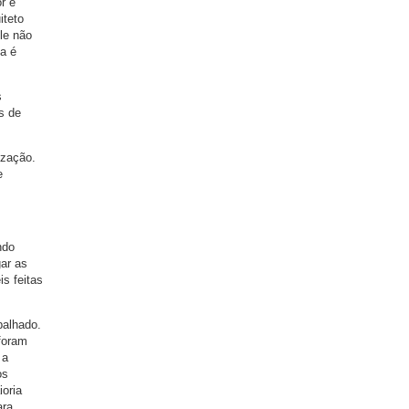
r é
iteto
le não
a é
s
s de
ização.
e
ndo
ar as
s feitas
palhado.
foram
 a
os
ioria
ara