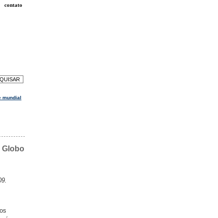
contato
e mundial
O Globo
09.
dos