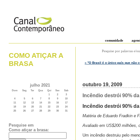
comunidade
agen
Pesquise por palavras e/ou
COMO ATIÇAR A
BRASA
« ''O Brasil é o único país que não 
outubro 19, 2009
julho 2021
Dom
Seg
Ter
Qua
Qui
Sex
Sab
Incêndio destrói 90% da 
1
2
3
4
5
6
7
8
9
10
11
12
13
14
15
16
17
Incêndio destrói 90% da 
18
19
20
21
22
23
24
25
26
27
28
29
30
31
Matéria de Eduardo Fradkin e 
Pesquise em
Avaliado em US$200 milhões, o 
Como atiçar a brasa:
Um incêndio destruiu pelo menos