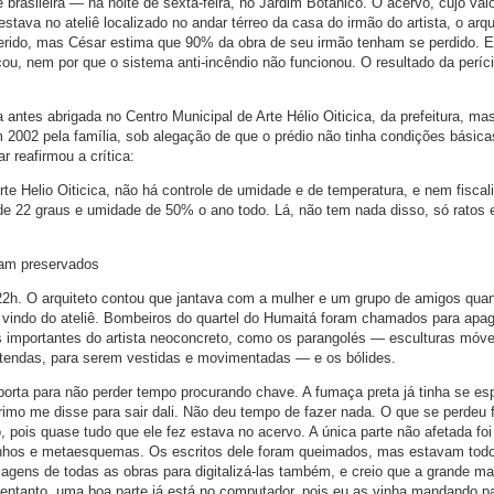
brasileira — na noite de sexta-feira, no Jardim Botânico. O acervo, cujo valo
ava no ateliê localizado no andar térreo da casa do irmão do artista, o arqu
ferido, mas César estima que 90% da obra de seu irmão tenham se perdido. E
u, nem por que o sistema anti-incêndio não funcionou. O resultado da períci
a antes abrigada no Centro Municipal de Arte Hélio Oiticica, da prefeitura, ma
m 2002 pela família, sob alegação de que o prédio não tinha condições básica
reafirmou a crítica:
te Helio Oiticica, não há controle de umidade e de temperatura, e nem fiscal
de 22 graus e umidade de 50% o ano todo. Lá, não tem nada disso, só ratos 
am preservados
22h. O arquiteto contou que jantava com a mulher e um grupo de amigos qua
o vindo do ateliê. Bombeiros do quartel do Humaitá foram chamados para apag
importantes do artista neoconcreto, como os parangolés — esculturas móvei
 tendas, para serem vestidas e movimentadas — e os bólides.
orta para não perder tempo procurando chave. A fumaça preta já tinha se es
rimo me disse para sair dali. Não deu tempo de fazer nada. O que se perdeu 
, pois quase tudo que ele fez estava no acervo. A única parte não afetada foi
hos e metaesquemas. Os escritos dele foram queimados, mas estavam tod
magens de todas as obras para digitalizá-las também, e creio que a grande ma
entanto, uma boa parte já está no computador, pois eu as vinha mandando p