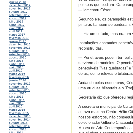
janeiro 2018
pessoas que pediam. Os parang
dezembro 2017
novembro 2017
— lamentou César.
outubro 2017
setembro 2017
agosto 2017
Segundo ele, os parangolés est
julho 2017
pinturas também se perderam. A
junho 2017
maio 2017
abril 2017
— Fiz um estudo, mas era um val
março 2017
fevereiro 2017
janeiro 2017
Instalações chamadas penetráv
dezembro 2016
reconstruídas.
novembro 2016
outubro 2016
setembro 2016
— Penetráveis podem ter réplic
agosto 2016
julho 2016
servirem de modelos. O penetrá
junho 2016
maio 2016
penetráveis “Nas quebradas” e “
abril 2016
obras, como relevos e bilaterai
março 2016
fevereiro 2016
janeiro 2016
Andando pelos escombros, Césa
novembro 2015
outubro 2015
uma ou duas bilaterais e o “Pro
setembro 2015
agosto 2015
Secretaria diz que ofereceu re
julho 2015
junho 2015
maio 2015
A secretária municipal de Cultu
abril 2015
março 2015
estava mais no Centro Hélio Oi
fevereiro 2015
dezembro 2014
nossos esforços, não consegui
novembro 2014
colecionador Gilberto Chateau
outubro 2014
setembro 2014
Museu de Arte Contemporânea de 
agosto 2014
julho 2014