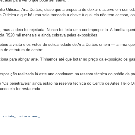
caldo para ver o que pode ser salvo.”.
élio Oiticica, Ana Durães, disse que a proposta de deixar o acervo em comod
lia Oiticica e que há uma sala trancada a chave à qual ela não tem acesso, o
as a ideia foi rejeitada. Nunca foi feita uma contraproposta. A família queri
ebia R$20 mil mensais e ainda cobrava pelas exposições.
ebeu a visita e os votos de solidariedade de Ana Durães ontem — afirma que
ta de estrutura do centro:
iona para abrigar arte. Tínhamos até que botar no preço da exposição os ga
posição realizada lá este ano continuam na reserva técnica do prédio da pre
“Os penetráveis” ainda estão na reserva técnica do Centro de Artes Hélio Oit
ando ela for restaurada.
contato_
sobre o canal_