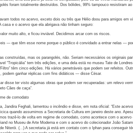
olés foram totalmente destruídos. Dos bólides, 99% tampouco resistiram ao 
avam todos no acervo, exceto dois ou três que Hélio doou para amigos em v
 casa e o acervo que ela abrigava não tinham seguro:
or muito alto, e ficou inviável. Decidimos arcar com os riscos.
eis — que têm esse nome porque o público é convidado a entrar nelas — p
as construídas, mas os parangolés, não. Seriam necessários os originais par
vel “Tropicália” tem três edições, e uma dela está no museu Tate de Londres
Filtro” têm cinco edições. Há vários penetráveis que podem ser refeitos. Out
s, podem ganhar réplicas com fins didáticos — disse César.
r disse ter visto algumas obras que podem ser recuperadas: um relevo verm
jeto Cães de caça”.
gime de comodato
ra, Jandira Feghali, lamentou o incêndio e disse, em nota oficial: “Este acerv
ticica quando assumimos a Secretaria de Cultura em janeiro deste ano. Apes
mos trazê-lo de volta em regime de comodato, como acontece com o acervo
briand no Museu de Arte Moderna e com o acervo do colecionador João Satam
Niterói. (...) A secretaria já está em contato com o Iphan para conseguir t