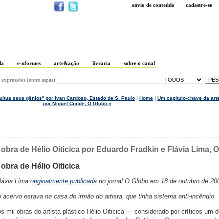
envio de conteúdo
cadastre-se
da
e-nformes
arte&ação
livraria
sobre o canal
 expressões (entre aspas)
cultua seus gênios'' por Ivan Cardoso, Estado de S. Paulo
|
Home
|
Um capítulo-chave da art
por Miguel Conde, O Globo »
obra de Hélio Oiticica por Eduardo Fradkin e Flávia Lima, 
obra de Hélio Oiticica
Flávia Lima
originalmente publicada
no jornal O Globo em 18 de outubro de 20
acervo estava na casa do irmão do artista, que tinha sistema anti-incêndio
 mil obras do artista plástico Hélio Oiticica — considerado por críticos um 