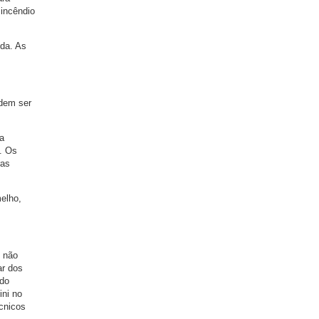
incêndio
ida. As
odem ser
a
. Os
ras
elho,
o não
ar dos
 do
ini no
écnicos