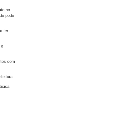
ato no
nde pode
a ter
 o
stos com
feitura.
icica.