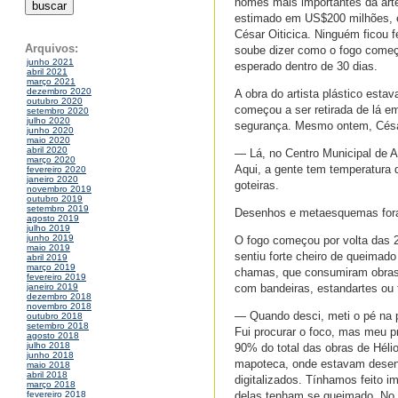
nomes mais importantes da arte 
estimado em US$200 milhões, est
César Oiticica. Ninguém ficou 
Arquivos:
soube dizer como o fogo começo
junho 2021
esperado dentro de 30 dias.
abril 2021
março 2021
dezembro 2020
A obra do artista plástico estav
outubro 2020
começou a ser retirada de lá e
setembro 2020
julho 2020
segurança. Mesmo ontem, César 
junho 2020
maio 2020
abril 2020
— Lá, no Centro Municipal de Ar
março 2020
Aqui, a gente tem temperatura 
fevereiro 2020
janeiro 2020
goteiras.
novembro 2019
outubro 2019
setembro 2019
Desenhos e metaesquemas for
agosto 2019
julho 2019
junho 2019
O fogo começou por volta das 
maio 2019
sentiu forte cheiro de queimad
abril 2019
março 2019
chamas, que consumiram obras 
fevereiro 2019
com bandeiras, estandartes ou
janeiro 2019
dezembro 2018
novembro 2018
— Quando desci, meti o pé na p
outubro 2018
setembro 2018
Fui procurar o foco, mas meu p
agosto 2018
julho 2018
90% do total das obras de Hélio
junho 2018
mapoteca, onde estavam desen
maio 2018
abril 2018
digitalizados. Tínhamos feito i
março 2018
delas tenham se queimado. No 
fevereiro 2018