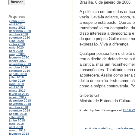
Brasília, 6 de janeiro de 2006.
A polêmica em torno das crítica
Arquivos:
vazia. Levá-la adiante, agora, s
junho 2021
a respeito está posto. Que as p
abril 2021
transformá-lo em campanha, dar
março 2021
dezembro 2020
disso interessa à democracia e 
outubro 2020
setembro 2020
do que o próprio Gullar disse na
julho 2020
expressão. Viva a diferença!
junho 2020
maio 2020
abril 2020
Qualquer pessoa tem o direito 
março 2020
fevereiro 2020
tem o direito de defender-se p
janeiro 2020
à crítica, mas um reconhecimen
novembro 2019
outubro 2019
conseqüentes. Totalitário seria
setembro 2019
agosto 2019
acontecerá. Assim como seria to
julho 2019
delito de opinião. Este crime n
junho 2019
maio 2019
como a própria controvérsia. Po
abril 2019
março 2019
fevereiro 2019
Gilberto Gil
janeiro 2019
Ministro de Estado da Cultura
dezembro 2018
novembro 2018
outubro 2018
Posted by João Domingues at
12:19 P
setembro 2018
agosto 2018
julho 2018
junho 2018
maio 2018
abril 2018
envio de conteúdo_
cadastre-se_
março 2018
fevereiro 2018