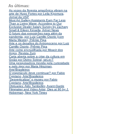
As últimas:
As vozes da floresta amazônica vibram na
arte de Hugo Fortes por Leila Kiyomura,
Jornal da USP
Most Art Gallery Assistants Earn Far Less
Than a Living Wage, According to Our
Exclusive Dealer Salary Survey by Zachary
Small & Eileen Kinsella, Artnet News
O futuro das exposições para além da
pandemia, por Luiz Camillo Osorio (com
Marta Mestre), Prêmio Pipa
Arte e os desafios do Antropoceno por Luiz
Camillo Osorio, Prêmio Pipa
Arte como encruzilhada por Moacir dos
Anjos, Revista Zum
Carta aberta sobre a crise da cultura em
Goiás por Divino Sobral, seLecT
Uma pesquisadora movida pela curiosidade
e pelo rigor por Maria Hirszman,
Arte!Brasileiros
O espetáculo deve continuar? por Fabio
Cypriano, Arte!Brasileiros
“Desverticalizar” o museu por Fabio
Cypriano, Arte!Brasileiros
Obituaries: Aldo Tambellini, Avant-Garde
Filmmaker and Video Artist, Dies at 90 by J.
Hoberman, New York Times