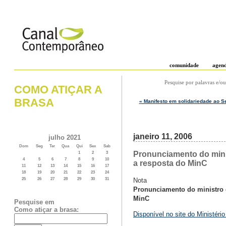
comunidade
agen
Pesquise por palavras e/ou
COMO ATIÇAR A
BRASA
« Manifesto em solidariedade ao Se
janeiro 11, 2006
julho 2021
Dom
Seg
Ter
Qua
Qui
Sex
Sab
Pronunciamento do minist
1
2
3
4
5
6
7
8
9
10
a resposta do MinC
11
12
13
14
15
16
17
18
19
20
21
22
23
24
Nota
25
26
27
28
29
30
31
Pronunciamento do ministro da
MinC
Pesquise em
Como atiçar a brasa:
Disponível no site do Ministério