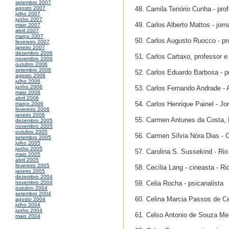
setembro 2007
48. Camila Tenório Cunha - pr
agosto 2007
julho 2007
junho 2007
49. Carlos Alberto Mattos - jorn
maio 2007
abril 2007
março 2007
50. Carlos Augusto Ruocco - pro
fevereiro 2007
janeiro 2007
dezembro 2006
51. Carlos Cartaxo, professor e
novembro 2006
outubro 2006
setembro 2006
52. Carlos Eduardo Barbosa - pr
agosto 2006
julho 2006
junho 2006
53. Carlos Fernando Andrade - A
maio 2006
abril 2006
54. Carlos Henrique Painel - Jor
março 2006
fevereiro 2006
janeiro 2006
55. Carmen Antunes da Costa,
dezembro 2005
novembro 2005
outubro 2005
56. Carmen Sílvia Nóra Dias - 
setembro 2005
julho 2005
junho 2005
57. Carolina S. Sussekind - Rio
maio 2005
abril 2005
fevereiro 2005
58. Cecília Lang - cineasta - Ri
janeiro 2005
dezembro 2004
59. Celia Rocha - psicanalista
novembro 2004
outubro 2004
setembro 2004
60. Celina Marcia Passos de Ce
agosto 2004
julho 2004
junho 2004
61. Celso Antonio de Souza Mel
maio 2004