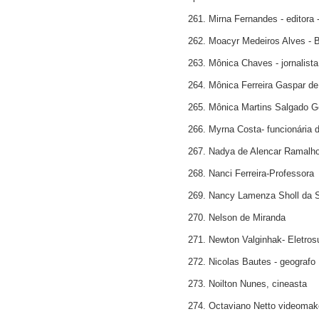
261. Mirna Fernandes - editora 
262. Moacyr Medeiros Alves - 
263. Mônica Chaves - jornalista
264. Mônica Ferreira Gaspar de 
265. Mônica Martins Salgado Gó
266. Myrna Costa- funcionária do
267. Nadya de Alencar Ramalh
268. Nanci Ferreira-Professora
269. Nancy Lamenza Sholl da S
270. Nelson de Miranda
271. Newton Valginhak- Eletros
272. Nicolas Bautes - geografo
273. Noilton Nunes, cineasta
274. Octaviano Netto videomak