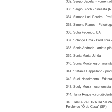
332. Sergio Bacelar - Fomentado
333. Sérgio Bloch - cineasta (R
334. Simone Luci Pereira , Prof
335. Simone Ramos - Psicólog
336. Sofia Federico, BA
337. Solange Lima - Produtora 
338. Sonia Andrade - artista plá
339. Sonia Maria Uchôa
340. Sonia Montenegro, analist
341. Stefania Cappellano - produ
342. Sueli Nascimento - Editor
343. Suely Muniz - economista 
344. Tania Roque -cirurgiã-dent
345. TANIA VALDIZA DA SILVA - b
Folclórico "Ô de Casa" (SP)