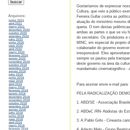
Gostaríamos de expressar nossa 
Cultura, que veio a público exe
Arquivos:
Ferreira Gullar contra as polít
junho 2021
atuação do ministério mesmo d
abril 2021
queria. O tom destas polêmica
março 2021
dezembro 2020
ambas as partes o que se viu f
outubro 2020
setembro 2020
do secretário. Os produtores e 
julho 2020
MINC, em especial do projeto d
junho 2020
maio 2020
colaborador do governo exercer 
abril 2020
março 2020
irresponsável. Eles aproveitara
fevereiro 2020
sempre se pautou pela transpar
janeiro 2020
novembro 2019
deste governo na área da cultur
outubro 2019
mandarinato cinematográfico - a
setembro 2019
agosto 2019
julho 2019
junho 2019
maio 2019
Para assinar envie e-mail para
abril 2019
março 2019
fevereiro 2019
PELA RADICALIZAÇÃO DEMO
janeiro 2019
dezembro 2018
novembro 2018
1. ABD/SE - Associação Brasile
outubro 2018
setembro 2018
agosto 2018
2. ABDeC /RN- Abdistas do Est
julho 2018
junho 2018
maio 2018
3. A.Pablo Grilo - Cineasta cari
abril 2018
março 2018
4. Adauto Melo - Grupo Beatric
fevereiro 2018