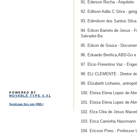
91. Ederson Rocha - Arquiteto
92. Edilson Adão C Silva - geóg
93. Edimilson dos Santos Silva
94. Edson Barreto de Jesus - F
Salvador-Ba
95. Edson de Souza - Document
96. Eduardo Benfica,ABD-Go e 
97. Elcio Florentino Vaz - Enge
98. ELI CLEMENTE - Diretor do
99. Elizabeth Linhares, antropól
100. Eloisa Elena Lopes de Abr
POWERED BY
MOVABLE TYPE 4.01
101. Eloisa Elena Lopes de Abr
Syndicate this site (XML)
102. Elza Cléa de Jesus Mace
103. Erica Caminha Hassmann 
104. Ericson Pires - Professor 