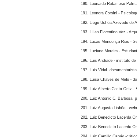
190. Leonardo Retamoso Palm
191. Leonora Corsini - Psicolo
192. Liège Uchôa Azevedo de A
193. Lilian Florentino Vaz - Arq
194. Lucas Mendonça Rios - Se
195. Luciana Moreira - Estudan
196. Luis Andrade - instituto de 
197. Luis Vidal -documentarista
198. Luisa Chaves de Melo - d
199. Luiz Alberto Costa Ortiz - 
200. Luiz Antonio C. Barbosa, p
201. Luiz Augusto Lisbôa - web
202. Luiz Benedicto Lacerda Or
203. Luiz Benedicto Lacerda Or
204. Luiz Camillo Osorio -crític