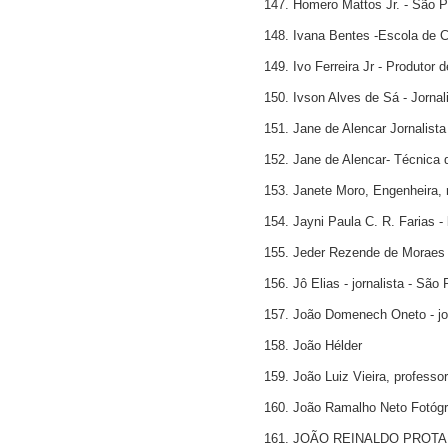
147. Homero Mattos Jr. - São 
148. Ivana Bentes -Escola de
149. Ivo Ferreira Jr - Produtor 
150. Ivson Alves de Sá - Jornal
151. Jane de Alencar Jornalist
152. Jane de Alencar- Técnica d
153. Janete Moro, Engenheira, r
154. Jayni Paula C. R. Farias - 
155. Jeder Rezende de Moraes -
156. Jô Elias - jornalista - São
157. João Domenech Oneto - jor
158. João Hélder
159. João Luiz Vieira, profess
160. João Ramalho Neto Fotógra
161. JOÃO REINALDO PROTA