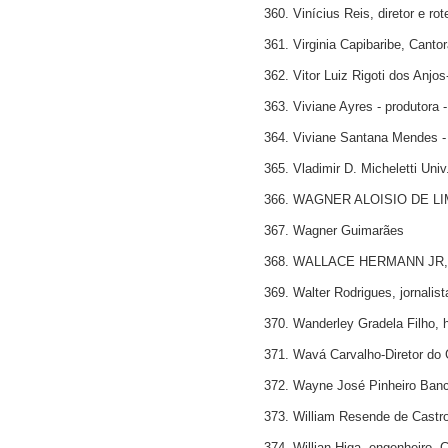
360. Vinícius Reis, diretor e rot
361. Virginia Capibaribe, Canto
362. Vitor Luiz Rigoti dos Anjo
363. Viviane Ayres - produtora -
364. Viviane Santana Mendes
365. Vladimir D. Micheletti Uni
366. WAGNER ALOISIO DE L
367. Wagner Guimarães
368. WALLACE HERMANN JR
369. Walter Rodrigues, jornalis
370. Wanderley Gradela Filho, h
371. Wavá Carvalho-Diretor do
372. Wayne José Pinheiro Bancá
373. William Resende de Castro
374. Willian Higa, engenheiro,