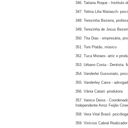
346. Tatiana Roque - Instituto
347. Telma Lilia Mariasch- psic
348. Terezinha Bezerra, profes
349. Terezinha de Jesus Bezerr
350. Tita Dias - empresária, pr
351. Toni Platão, músico
352. Tuca Moraes- atriz e produ
353. Urbano Costa - Dentista.
354. Vanderlei Gussonato, psicó
355. Vanderley Caixe - advogad
356. Vânia Catani -produtora
357. Vanice Deise - Coordenad
Independente Arroz Feijão Cin
358. Vera Vital Brasil, psicólog
359. Vinícius Cabral Realizador