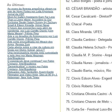
62. Celso Borges - poeta e jorn
As últimas:
63. CÉSAR BRANDÃO - artista p
As vozes da floresta amazônica vibram na
arte de Hugo Fortes por Leila Kiyomura,
Jornal da USP
64. Cesar Cavalcanti - Diretor/
Most Art Gallery Assistants Earn Far Less
Than a Living Wage, According to Our
Exclusive Dealer Salary Survey by Zachary
65. Chacal -Poeta
Small & Eileen Kinsella, Artnet News
O futuro das exposições para além da
pandemia, por Luiz Camillo Osorio (com
66. Clara Miranda. UFES
Marta Mestre), Prêmio Pipa
Arte e os desafios do Antropoceno por Luiz
Camillo Osorio, Prêmio Pipa
67. Claudia Cardoso - Delegada
Arte como encruzilhada por Moacir dos
Anjos, Revista Zum
68. Claudia Helena Schuch - Pro
Carta aberta sobre a crise da cultura em
Goiás por Divino Sobral, seLecT
Uma pesquisadora movida pela curiosidade
69. Claudia M. P. Storino - Arq
e pelo rigor por Maria Hirszman,
Arte!Brasileiros
O espetáculo deve continuar? por Fabio
70. Cláudia Nunes - jornalista -
Cypriano, Arte!Brasileiros
“Desverticalizar” o museu por Fabio
Cypriano, Arte!Brasileiros
71. Claudio Barria, músico, Rio
Obituaries: Aldo Tambellini, Avant-Garde
Filmmaker and Video Artist, Dies at 90 by J.
Hoberman, New York Times
72. Clovis Edson Alves- Engenh
73. Clóvis Roberto Silva
74. Cristiana Oliveira Castro -
75. Cristiano Chaves de Melo -
76. Curta-Se - Festival Luso-Br