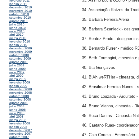
33. Assino Lucia Ozorio - profe
fevereiro 2011
janeiro 2011
dezembro 2010
34. Associação Raízes da Trad
novembro 2010
outubro 2010
setembro 2010
35. Bárbara Ferreira Arena
agosto 2010
julho 2010
junho 2010
36. Barbara Szaniecki- designe
maio 2010
abril 2010
37. Beatriz Prado - designer in
março 2010
fevereiro 2010
janeiro 2010
38. Bernardo Furrer - médico R
dezembro 2009
novembro 2009
outubro 2009
39. Beth Formagini, cineasta e 
setembro 2009
agosto 2009
julho 2009
40. Bia Gonçalves
junho 2009
maio 2009
abril 2009
41. BiAh weRTHer - cineasta, d
março 2009
fevereiro 2009
janeiro 2009
42. Brasilmar Ferreira Nunes - 
dezembro 2008
novembro 2008
43. Bruno Louzada - Arquiteto 
outubro 2008
setembro 2008
agosto 2008
44. Bruno Vianna, cineasta - Ri
julho 2008
junho 2008
maio 2008
45. Buca Dantas - Cineasta Na
abril 2008
março 2008
fevereiro 2008
46. Caetano Ruas- coordenador 
janeiro 2008
dezembro 2007
novembro 2007
47. Caio Correia - Empresário -
outubro 2007