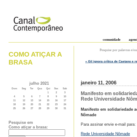
comunidade
agen
Pesquise por palavras e/ou
COMO ATIÇAR A
BRASA
« Gil ignora crítica de Caetano e 
janeiro 11, 2006
julho 2021
Dom
Seg
Ter
Qua
Qui
Sex
Sab
Manifesto em solidarieda
1
2
3
4
5
6
7
8
9
10
Rede Universidade Nô
11
12
13
14
15
16
17
18
19
20
21
22
23
24
Manifesto em solidariedade ao
25
26
27
28
29
30
31
Nômade
Pesquise em
Para assinar envie e-mail para:
Como atiçar a brasa:
Rede Universidade Nômade