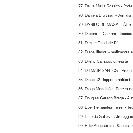
77. Dalva Maria Rossito - Profe
78. Daniela Broitman - Jornalist
79. DANILO DE MAGALHÃES
80. Debora F. Camara - tecnica
81. Denise Trindade RJ
82. Diana Iliescu - realizadora e
83. Dileny Campos, cineasta
84. DILMAIR SANTOS - Produtor 
85. Dinho k2 Rapper e militante
86. Diogo Magalhães Pereira 
87. Douglas Gerson Braga - Audi
88. Eber Fernandes Ferrer - Teó
89. Écio de Salles, - Afroreggae
90. Eder Augusto dos Santos - 