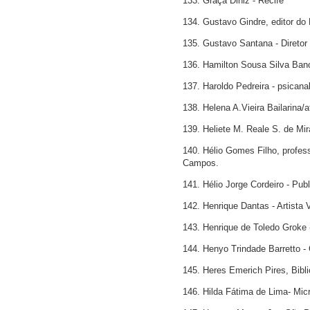
133. Graça Diniz - Recife
134. Gustavo Gindre, editor do
135. Gustavo Santana - Direto
136. Hamilton Sousa Silva Banc
137. Haroldo Pedreira - psicana
138. Helena A.Vieira Bailarina/a
139. Heliete M. Reale S. de M
140. Hélio Gomes Filho, profes
Campos.
141. Hélio Jorge Cordeiro - Publi
142. Henrique Dantas - Artista 
143. Henrique de Toledo Groke 
144. Henyo Trindade Barretto
145. Heres Emerich Pires, Bibli
146. Hilda Fátima de Lima- Mic