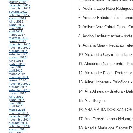
janeiro 2018
dezembro 2017
5. Adelina Lapa Nava Rodrigues
novembro 2017
outubro 2017
setembro 2017
6. Ademar Batista Leite - Funci
agosto 2017
julho 2017
junho 2017
7. Adilson Vaz Cabral Filho - 
maio 2017
abril 2017
março 2017
8. Adolfo Lachtermacher - profe
fevereiro 2017
janeiro 2017
dezembro 2016
9. Adriana Maia - Redação Tele
novembro 2016
outubro 2016
10. Alexandre Cesar Lima Diniz
setembro 2016
agosto 2016
julho 2016
11. Alexandre Nascimento - Pre
junho 2016
maio 2016
abril 2016
12. Alexandre Pilati - Professor 
março 2016
fevereiro 2016
janeiro 2016
13. Aline Linhares - Psicóloga -
novembro 2015
outubro 2015
setembro 2015
14. Ana Almeida - diretora - Ba
agosto 2015
julho 2015
15. Ana Bonjour
junho 2015
maio 2015
abril 2015
16. ANA MARIA DOS SANTOS - 
março 2015
fevereiro 2015
dezembro 2014
17. Ana Tereza Lemos-Nelson,
novembro 2014
outubro 2014
setembro 2014
18. Anadja Maria dos Santos Ri
agosto 2014
julho 2014