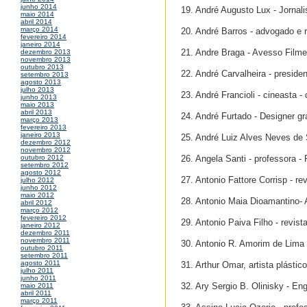
junho 2014
19. André Augusto Lux - Jornali
maio 2014
abril 2014
março 2014
20. André Barros - advogado e r
fevereiro 2014
janeiro 2014
21. Andre Braga - Avesso Filme
dezembro 2013
novembro 2013
outubro 2013
22. André Carvalheira - presid
setembro 2013
agosto 2013
julho 2013
23. André Francioli - cineasta -
junho 2013
maio 2013
abril 2013
24. André Furtado - Designer gr
março 2013
fevereiro 2013
janeiro 2013
25. André Luiz Alves Neves de
dezembro 2012
novembro 2012
26. Angela Santi - professora - 
outubro 2012
setembro 2012
agosto 2012
27. Antonio Fattore Corrisp - re
julho 2012
junho 2012
maio 2012
28. Antonio Maia Dioamantino- 
abril 2012
março 2012
fevereiro 2012
29. Antonio Paiva Filho - re
janeiro 2012
dezembro 2011
novembro 2011
30. Antonio R. Amorim de Lima
outubro 2011
setembro 2011
agosto 2011
31. Arthur Omar, artista plástico
julho 2011
junho 2011
32. Ary Sergio B. Olinisky - En
maio 2011
abril 2011
março 2011