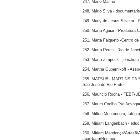
247. Mario Marino
248. Mário Silva - documentaris
249. Marly de Jesus Silveira -
250. Marta Aguiar - Produtora Cul
251. Marta Falqueto -Centro de
252. Marta Peres - Rio de Janei
253. Marta Zimpeck - jornalista
254. Martha Gubernikoff - Asso
255. MATSUEL MARTINS DA SILV
São José do Rio Preto
256. Mauricio Rocha - FEBF/U
257. Mauro Coelho Tse Advoga
258. Milton Montenegro, fotógra
259. Miriam Langenbach - educa
260. Miriam Mendonça/Artesã/Ar
Jpa/Barra/Recreio