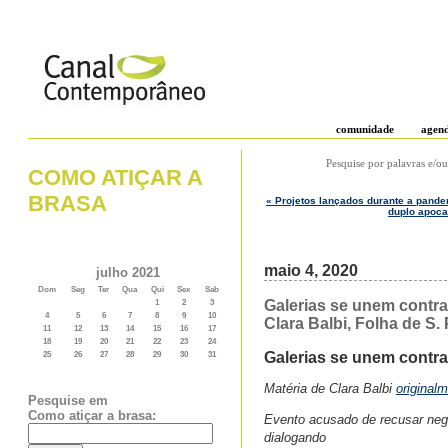
comunidade
agen
Pesquise por palavras e/ou
COMO ATIÇAR A
BRASA
« Projetos lançados durante a pande
duplo apoca
maio 4, 2020
julho 2021
Dom
Seg
Ter
Qua
Qui
Sex
Sab
Galerias se unem contra 
1
2
3
4
5
6
7
8
9
10
Clara Balbi, Folha de S.
11
12
13
14
15
16
17
18
19
20
21
22
23
24
Galerias se unem contra
25
26
27
28
29
30
31
Matéria de Clara Balbi
original
Pesquise em
Como atiçar a brasa:
Evento acusado de recusar nego
dialogando