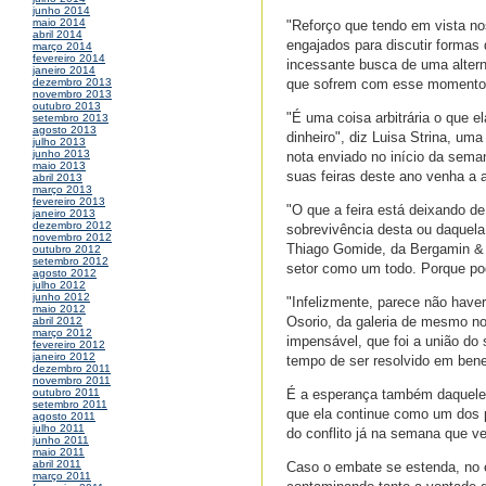
junho 2014
maio 2014
"Reforço que tendo em vista n
abril 2014
engajados para discutir formas
março 2014
fevereiro 2014
incessante busca de uma alterna
janeiro 2014
que sofrem com esse momento t
dezembro 2013
novembro 2013
outubro 2013
"É uma coisa arbitrária o que 
setembro 2013
agosto 2013
dinheiro", diz Luisa Strina, u
julho 2013
junho 2013
nota enviado no início da sema
maio 2013
suas feiras deste ano venha a 
abril 2013
março 2013
fevereiro 2013
"O que a feira está deixando de
janeiro 2013
dezembro 2012
sobrevivência desta ou daquela 
novembro 2012
Thiago Gomide, da Bergamin & G
outubro 2012
setembro 2012
setor como um todo. Porque po
agosto 2012
julho 2012
junho 2012
"Infelizmente, parece não have
maio 2012
Osorio, da galeria de mesmo n
abril 2012
março 2012
impensável, que foi a união do 
fevereiro 2012
janeiro 2012
tempo de ser resolvido em benef
dezembro 2011
novembro 2011
É a esperança também daqueles
outubro 2011
setembro 2011
que ela continue como um dos pi
agosto 2011
julho 2011
do conflito já na semana que v
junho 2011
maio 2011
abril 2011
Caso o embate se estenda, no en
março 2011