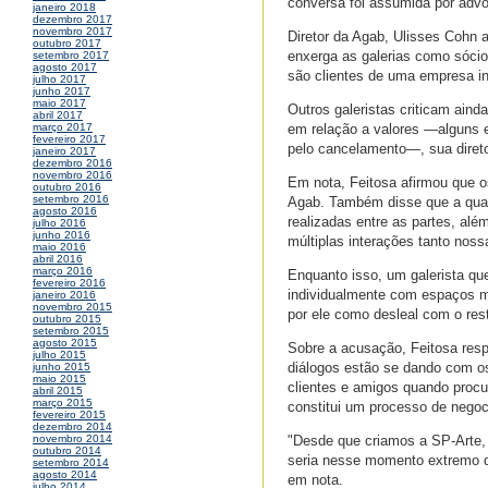
conversa foi assumida por adv
janeiro 2018
dezembro 2017
novembro 2017
Diretor da Agab, Ulisses Cohn a
outubro 2017
enxerga as galerias como sócios
setembro 2017
agosto 2017
são clientes de uma empresa i
julho 2017
junho 2017
maio 2017
Outros galeristas criticam ain
abril 2017
em relação a valores —alguns 
março 2017
fevereiro 2017
pelo cancelamento—, sua diretor
janeiro 2017
dezembro 2016
novembro 2016
Em nota, Feitosa afirmou que 
outubro 2016
setembro 2016
Agab. Também disse que a quali
agosto 2016
realizadas entre as partes, al
julho 2016
junho 2016
múltiplas interações tanto no
maio 2016
abril 2016
março 2016
Enquanto isso, um galerista que
fevereiro 2016
individualmente com espaços men
janeiro 2016
novembro 2015
por ele como desleal com o res
outubro 2015
setembro 2015
agosto 2015
Sobre a acusação, Feitosa resp
julho 2015
diálogos estão se dando com os
junho 2015
maio 2015
clientes e amigos quando pro
abril 2015
março 2015
constitui um processo de negoc
fevereiro 2015
dezembro 2014
"Desde que criamos a SP-Arte,
novembro 2014
outubro 2014
seria nesse momento extremo de
setembro 2014
agosto 2014
em nota.
julho 2014