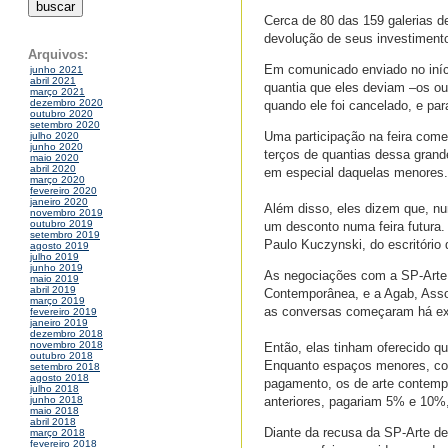
Cerca de 80 das 159 galerias de
devolução de seus investimento
Arquivos:
Em comunicado enviado no iníci
junho 2021
abril 2021
quantia que eles deviam –os ou
março 2021
dezembro 2020
quando ele foi cancelado, e pa
outubro 2020
setembro 2020
Uma participação na feira come
julho 2020
junho 2020
terços de quantias dessa grand
maio 2020
abril 2020
em especial daquelas menores.
março 2020
fevereiro 2020
janeiro 2020
Além disso, eles dizem que, n
novembro 2019
outubro 2019
um desconto numa feira futura.
setembro 2019
Paulo Kuczynski, do escritóri
agosto 2019
julho 2019
junho 2019
As negociações com a SP-Arte s
maio 2019
abril 2019
Contemporânea, e a Agab, Assoc
março 2019
as conversas começaram há exa
fevereiro 2019
janeiro 2019
dezembro 2018
novembro 2018
Então, elas tinham oferecido q
outubro 2018
Enquanto espaços menores, cons
setembro 2018
agosto 2018
pagamento, os de arte contemp
julho 2018
anteriores, pagariam 5% e 10%
junho 2018
maio 2018
abril 2018
Diante da recusa da SP-Arte de
março 2018
fevereiro 2018