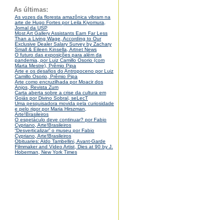
As últimas:
As vozes da floresta amazônica vibram na
arte de Hugo Fortes por Leila Kiyomura,
Jornal da USP
Most Art Gallery Assistants Earn Far Less
Than a Living Wage, According to Our
Exclusive Dealer Salary Survey by Zachary
Small & Eileen Kinsella, Artnet News
O futuro das exposições para além da
pandemia, por Luiz Camillo Osorio (com
Marta Mestre), Prêmio Pipa
Arte e os desafios do Antropoceno por Luiz
Camillo Osorio, Prêmio Pipa
Arte como encruzilhada por Moacir dos
Anjos, Revista Zum
Carta aberta sobre a crise da cultura em
Goiás por Divino Sobral, seLecT
Uma pesquisadora movida pela curiosidade
e pelo rigor por Maria Hirszman,
Arte!Brasileiros
O espetáculo deve continuar? por Fabio
Cypriano, Arte!Brasileiros
“Desverticalizar” o museu por Fabio
Cypriano, Arte!Brasileiros
Obituaries: Aldo Tambellini, Avant-Garde
Filmmaker and Video Artist, Dies at 90 by J.
Hoberman, New York Times